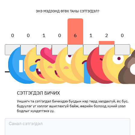
ЭНЭ МЭДЭЭНД ӨГӨХ ТАНЫ СЭТГЭГДЭЛ?
0
0
1
0
6
1
2
0
СЭТГЭГДЭЛ БИЧИХ
Уншигч та сэтгэгдэл бичихдээ бусдын нэр төрд халдахгүй, ёс бус,
бүдүүлэг үг хэллэг ашиглахгүй байж, өөрийн болоод хүний үзэл
бодлыг хүндэтгэнэ үү.