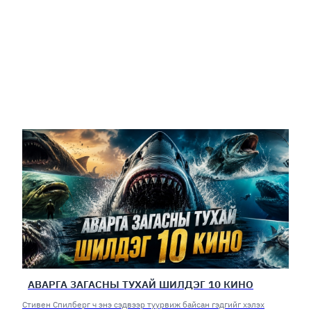
АВАРГА ЗАГАСНЫ ТУХАЙ ШИЛДЭГ 10 КИНО
Стивен Спилберг ч энэ сэдвээр туурвиж байсан гэдгийг хэлэх