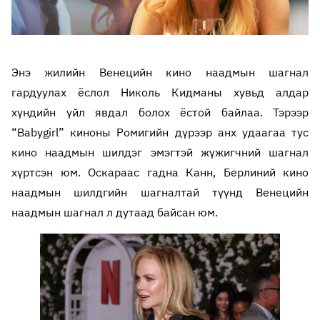
Энэ жилийн Венецийн кино наадмын шагнал
гардуулах ёслол Николь Кидманы хувьд алдар
хүндийн үйл явдал болох ёстой байлаа. Тэрээр
“Babygirl” киноны Ромигийн дүрээр анх удаагаа тус
кино наадмын шилдэг эмэгтэй жүжигчний шагнал
хүртсэн юм. Оскараас гадна Канн, Берлиний кино
наадмын шилдгийн шагналтай түүнд Венецийн
наадмын шагнал л дутаад байсан юм.