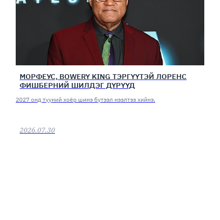
МОРФЕУС, BOWERY KING ТЭРГҮҮТЭЙ ЛОРЕНС
ФИШБЕРНИЙ ШИЛДЭГ ДҮРҮҮД
2027 онд түүний хоёр шинэ бүтээл нээлтээ хийнэ.
2026.07.30