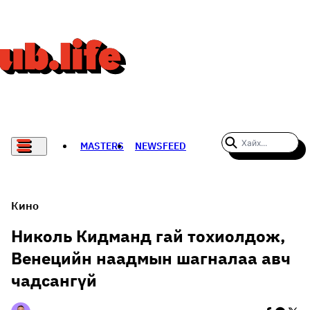
MASTERS
NEWSFEED
#WOMENWHODARE
СПОРТ
Кино
ХӨЛБӨМБӨГ
Николь Кидманд гай тохиолдож,
Венецийн наадмын шагналаа авч
THE NEW YORK TIMES
чадсангүй
НАДАД НЭГ САНАЛ БАЙНА