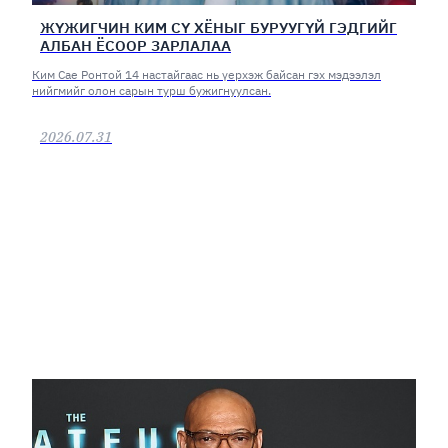
ЖҮЖИГЧИН КИМ СҮ ХЁНЫГ БУРУУГҮЙ ГЭДГИЙГ
АЛБАН ЁСООР ЗАРЛАЛАА
Ким Сае Ронтой 14 настайгаас нь үерхэж байсан гэх мэдээлэл
нийгмийг олон сарын турш бужигнуулсан.
2026.07.31