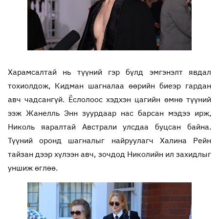
Харамсалтай нь түүний гэр бүлд эмгэнэлт явдал
тохиолдож, Кидман шагналаа өөрийн биеэр гардан
авч чадсангүй. Ёслолоос хэдхэн цагийн өмнө түүний
ээж Жанелль Энн зуурдаар нас барсан мэдээ ирж,
Николь яаралтай Австрали улсдаа буцсан байна.
Түүний оронд шагналыг найруулагч Халина Рейн
тайзан дээр хүлээн авч, зочдод Николийн ил захидлыг
уншиж өглөө.