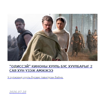
“ОДИССЭЙ” КИНОНЫ ХУУЛЬ БУС ХУУЛБАРЫГ 2
САЯ ХҮН ҮЗЭЖ АМЖЖЭЭ
Х сүлжээнд хууль бусаар тавигдсан байна.
2026.07.28