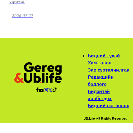
хэрэгтэй.
2026.07.27
Бидний тухай
Хамт олон
Зар сурталчилгаа
Редакцийн
бодлого
Бидэнтэй
холбогдох
Бидний нэг болох
UB.Life All Rights Reserved.