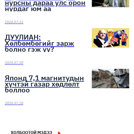
нурсны дараа улс орон
нурдаг юм аа
2026.07.31
ДУУЛИАН:
Хөлбөмбөгийг зарж
болно гэж үү?
2026.07.30
Японд 7,1 магнитудын
хүчтэй газар хөдлөлт
боллоо
2026.07.28
ХОЛБООТОЙ МЭДЭЭ