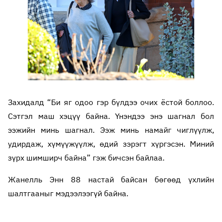
Захидалд “Би яг одоо гэр бүлдээ очих ёстой боллоо.
Сэтгэл маш хэцүү байна. Үнэндээ энэ шагнал бол
ээжийн минь шагнал. Ээж минь намайг чиглүүлж,
удирдаж, хүмүүжүүлж, өдий зэрэгт хүргэсэн. Миний
зүрх шимширч байна” гэж бичсэн байлаа.
Жанелль Энн 88 настай байсан бөгөөд үхлийн
шалтгааныг мэдээлээгүй байна.