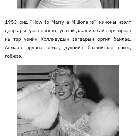
1953 онд “How to Marry a Millionaire” киноны нээлт
дээр арьс үсэн ороолт, үнэтэй даашинзтай гарч ирсэн
нь тэр үеийн Холливудын загварын оргил байлаа.
Алмааз эрдэнэ ээмэг, дуурийн бээлийгээр нэмж,
гоёжээ.