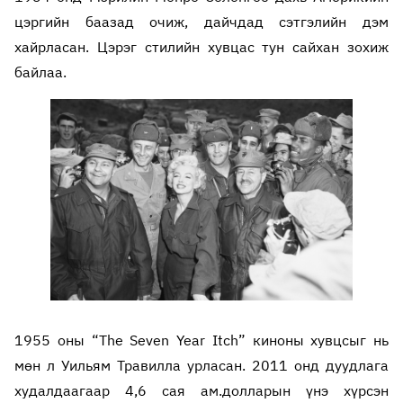
цэргийн баазад очиж, дайчдад сэтгэлийн дэм
хайрласан. Цэрэг стилийн хувцас тун сайхан зохиж
байлаа.
1955 оны “The Seven Year Itch” киноны хувцсыг нь
мөн л Уильям Травилла урласан. 2011 онд дуудлага
худалдаагаар 4,6 сая ам.долларын үнэ хүрсэн