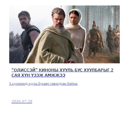
“ОДИССЭЙ” КИНОНЫ ХУУЛЬ БУС ХУУЛБАРЫГ 2
САЯ ХҮН ҮЗЭЖ АМЖЖЭЭ
Х сүлжээнд хууль бусаар тавигдсан байна.
2026.07.28