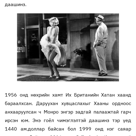
даашинз.
1956 онд нөхрийн хамт Их Британийн Хатан хаанд
бараалхсан. Даруухан хувцаслахыг Хааны ордноос
анхааруулсан ч Монро энгэр задгай палаажтай гарч
ирсэн юм. Энэ гоёл чимэглэлтэй даашинз тэр үед
1440 ам.доллар байсан бол 1999 онд нэг саяар