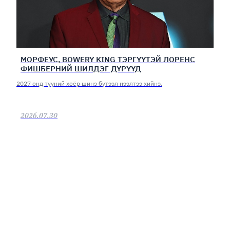
МОРФЕУС, BOWERY KING ТЭРГҮҮТЭЙ ЛОРЕНС
ФИШБЕРНИЙ ШИЛДЭГ ДҮРҮҮД
2027 онд түүний хоёр шинэ бүтээл нээлтээ хийнэ.
2026.07.30