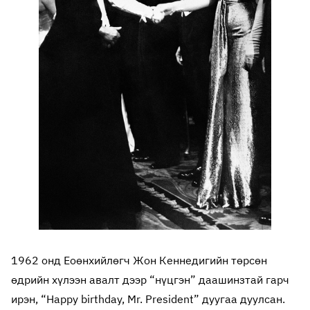
1962 онд Еоөнхийлөгч Жон Кеннедигийн төрсөн
өдрийн хүлээн авалт дээр “нүцгэн” даашинзтай гарч
ирэн, “Happy birthday, Mr. President” дуугаа дуулсан.