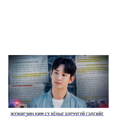
ЖҮЖИГЧИН КИМ СҮ ХЁНЫГ БУРУУГҮЙ ГЭДГИЙГ