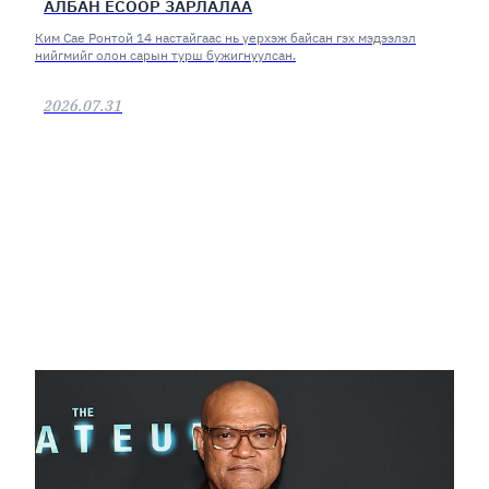
АЛБАН ЁСООР ЗАРЛАЛАА
Ким Сае Ронтой 14 настайгаас нь үерхэж байсан гэх мэдээлэл
нийгмийг олон сарын турш бужигнуулсан.
2026.07.31