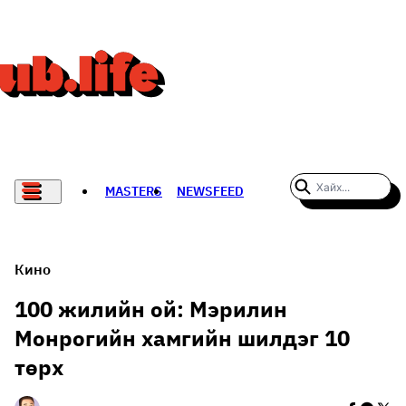
MASTERS
NEWSFEED
#WOMENWHODARE
СПОРТ
Кино
ХӨЛБӨМБӨГ
100 жилийн ой: Мэрилин
Монрогийн хамгийн шилдэг 10
THE NEW YORK TIMES
төрх
НАДАД НЭГ САНАЛ БАЙНА