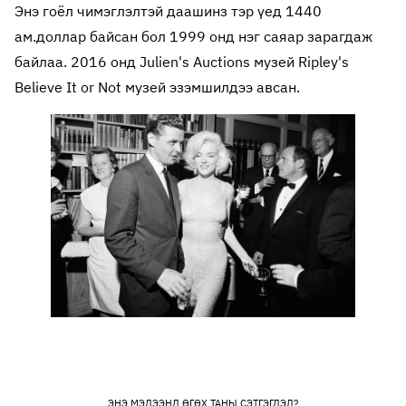
Энэ гоёл чимэглэлтэй даашинз тэр үед 1440
ам.доллар байсан бол 1999 онд нэг саяар зарагдаж
байлаа. 2016 онд Julien's Auctions музей Ripley's
Believe It or Not музей эзэмшилдээ авсан.
ЭНЭ МЭДЭЭНД ӨГӨХ ТАНЫ СЭТГЭГДЭЛ?