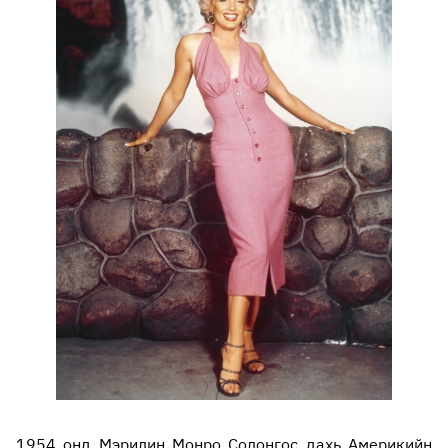
1954 онд Мэрилин Монро Солонгос дахь Америкийн