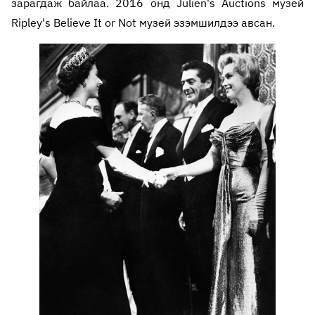
зарагдаж байлаа. 2016 онд Julien's Auctions музей
Ripley's Believe It or Not музей эзэмшилдээ авсан.