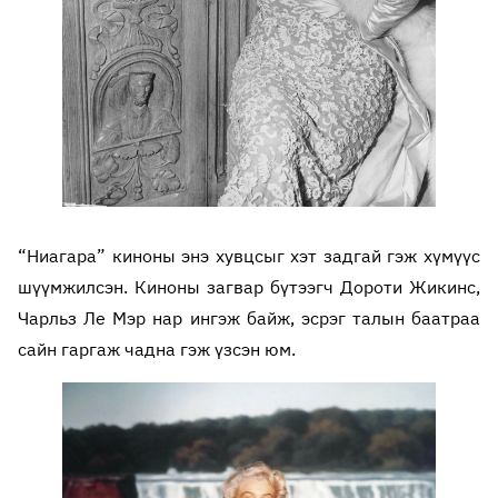
“Ниагара” киноны энэ хувцсыг хэт задгай гэж хүмүүс
шүүмжилсэн. Киноны загвар бүтээгч Дороти Жикинс,
Чарльз Ле Мэр нар ингэж байж, эсрэг талын баатраа
сайн гаргаж чадна гэж үзсэн юм.