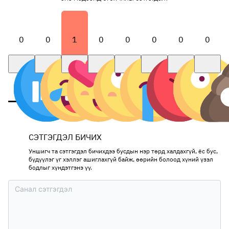
0
0
1
0
0
0
0
0
СЭТГЭГДЭЛ БИЧИХ
Уншигч та сэтгэгдэл бичихдээ бусдын нэр төрд халдахгүй, ёс бус,
бүдүүлэг үг хэллэг ашиглахгүй байж, өөрийн болоод хүний үзэл
бодлыг хүндэтгэнэ үү.