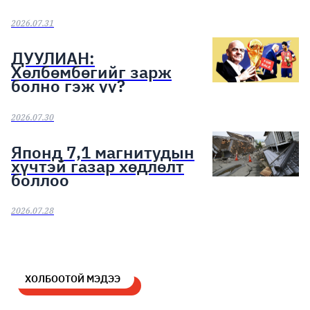
2026.07.31
ДУУЛИАН:
Хөлбөмбөгийг зарж
болно гэж үү?
2026.07.30
Японд 7,1 магнитудын
хүчтэй газар хөдлөлт
боллоо
2026.07.28
ХОЛБООТОЙ МЭДЭЭ