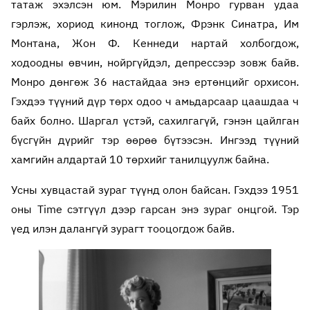
татаж эхэлсэн юм. Мэрилин Монро гурван удаа
гэрлэж, хориод кинонд тоглож, Фрэнк Синатра, Им
Монтана, Жон Ф. Кеннеди нартай холбогдож,
ходоодны өвчин, нойргүйдэл, депрессээр зовж байв.
Монро дөнгөж 36 настайдаа энэ ертөнцийг орхисон.
Гэхдээ түүний дүр төрх одоо ч амьдарсаар цаашдаа ч
байх болно. Шаргал үстэй, сахилгагүй, гэнэн цайлган
бүсгүйн дүрийг тэр өөрөө бүтээсэн. Ингээд түүний
хамгийн алдартай 10 төрхийг танилцуулж байна.
Усны хувцастай зураг түүнд олон байсан. Гэхдээ 1951
оны Time сэтгүүл дээр гарсан энэ зураг онцгой. Тэр
үед илэн далангүй зурагт тооцогдож байв.