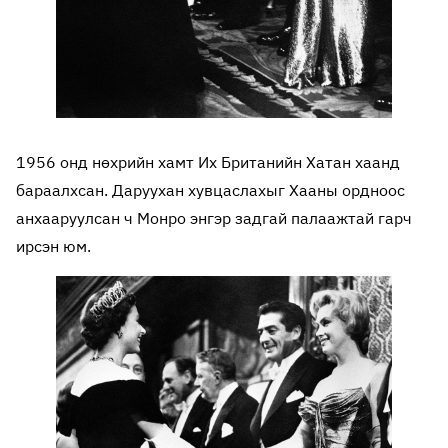
1956 онд нөхрийн хамт Их Британийн Хатан хаанд
бараалхсан. Даруухан хувцаслахыг Хааны ордноос
анхааруулсан ч Монро энгэр задгай палаажтай гарч
ирсэн юм.