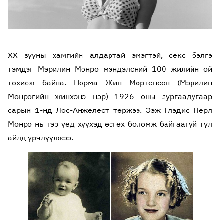
XX зууны хамгийн алдартай эмэгтэй, секс бэлгэ
тэмдэг Мэрилин Монро мэндэлсний 100 жилийн ой
тохиож байна. Норма Жин Мортенсон (Мэрилин
Монрогийн жинхэнэ нэр) 1926 оны зургаадугаар
сарын 1-нд Лос-Анжелест төржээ. Ээж Глэдис Перл
Монро нь тэр үед хүүхэд өсгөх боломж байгаагүй тул
айлд үрчлүүлжээ.