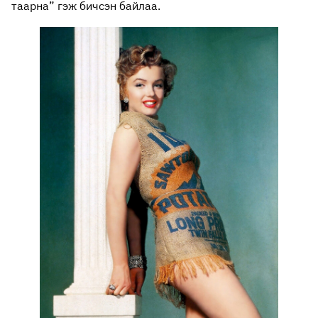
таарна” гэж бичсэн байлаа.