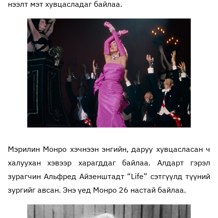
нээлт мэт хувцасладаг байлаа.
Мэрилин Монро хэчнээн энгийн, даруу хувцасласан ч
халуухан хэвээр харагддаг байлаа. Алдарт гэрэл
зурагчин Альфред Айзенштадт “Life” сэтгүүлд түүний
зургийг авсан. Энэ үед Монро 26 настай байлаа.