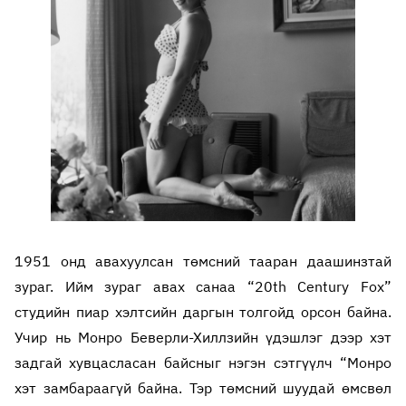
1951 онд авахуулсан төмсний тааран даашинзтай
зураг. Ийм зураг авах санаа “20th Century Fox”
студийн пиар хэлтсийн даргын толгойд орсон байна.
Учир нь Монро Беверли-Хиллзийн үдэшлэг дээр хэт
задгай хувцасласан байсныг нэгэн сэтгүүлч “Монро
хэт замбараагүй байна. Тэр төмсний шуудай өмсвөл