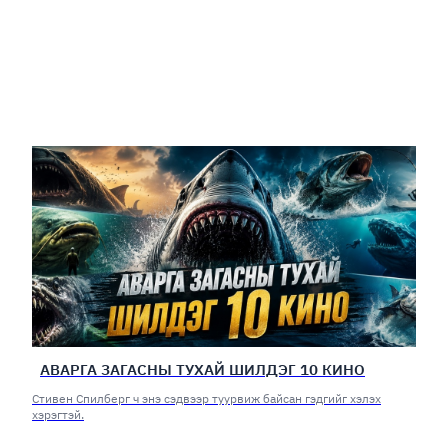
АВАРГА ЗАГАСНЫ ТУХАЙ ШИЛДЭГ 10 КИНО
Стивен Спилберг ч энэ сэдвээр туурвиж байсан гэдгийг хэлэх
хэрэгтэй.