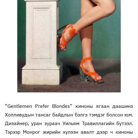
“Gentlemen Prefer Blondes” киноны ягаан даашинз
Холливудын тансаг байдлын бэлгэ тэмдэг болсон юм.
Дизайнер, уран зураач Уильям Травиллагийн бүтээл.
Тэрээр Монрог жирийн хүлээн авалт дээр ч киноны