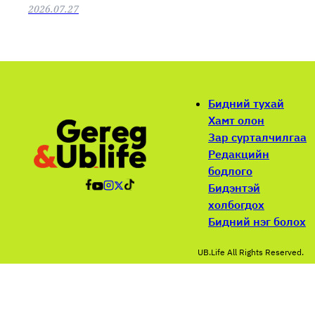
2026.07.27
Бидний тухай
Хамт олон
Зар сурталчилгаа
Редакцийн
бодлого
Бидэнтэй
холбогдох
Бидний нэг болох
UB.Life All Rights Reserved.