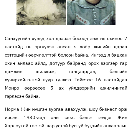
Санхүүгийн хувьд хөл дээрээ босоод ээж нь охиноо 7
настайд нь эргүүлэн авсан ч хоёр жилийн дараа
сэтгэцийн өөрчлөлттэй болсон байна. Ингээд л бяцхан
охин айлаас айлд, дотуур байранд орох зэргээр гар
дамжин шилжиж, ганцаардал, бэлгийн
хүчирхийлэлтэй нүүр тулжээ. Тиймээс 16 настайдаа
Монро өөрөөсөө 5 ах үйлдвэрийн ажилчинтай
гэрлэсэн байна.
Норма Жин нүцгэн зургаа авахуулж, шоу бизнест орж
ирсэн. 1930-аад оны секс бэлгэ тэмдэг Жин
Харлоутой төстэй шар үстэй бүсгүй бүгдийн анхаарлыг