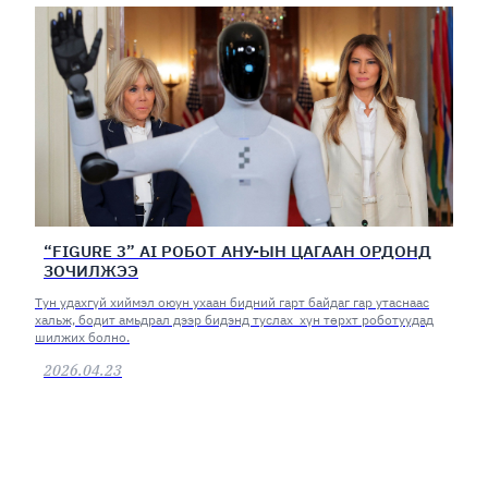
“FIGURE 3” AI РОБОТ АНУ-ЫН ЦАГААН ОРДОНД
ЗОЧИЛЖЭЭ
Тун удахгүй хиймэл оюун ухаан бидний гарт байдаг гар утаснаас
хальж, бодит амьдрал дээр бидэнд туслах хүн төрхт роботуудад
шилжих болно.
2026.04.23