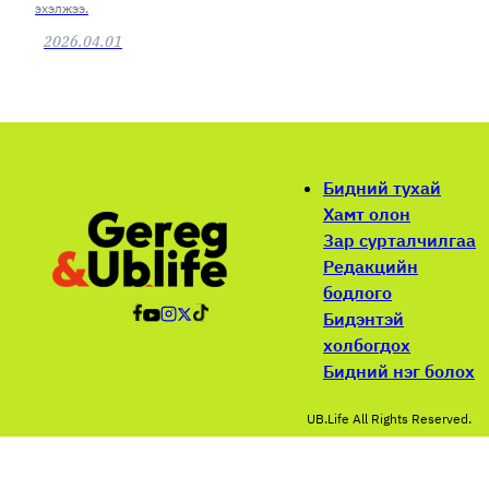
эхэлжээ.
2026.04.01
Бидний тухай
Хамт олон
Зар сурталчилгаа
Редакцийн
бодлого
Бидэнтэй
холбогдох
Бидний нэг болох
UB.Life All Rights Reserved.