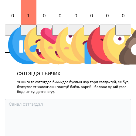
0
1
0
0
0
0
0
0
СЭТГЭГДЭЛ БИЧИХ
Уншигч та сэтгэгдэл бичихдээ бусдын нэр төрд халдахгүй, ёс бус,
бүдүүлэг үг хэллэг ашиглахгүй байж, өөрийн болоод хүний үзэл
бодлыг хүндэтгэнэ үү.