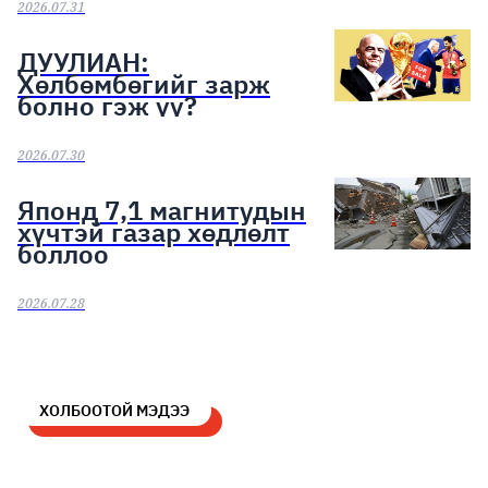
2026.07.31
ДУУЛИАН:
Хөлбөмбөгийг зарж
болно гэж үү?
2026.07.30
Японд 7,1 магнитудын
хүчтэй газар хөдлөлт
боллоо
2026.07.28
ХОЛБООТОЙ МЭДЭЭ