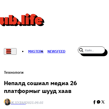
MASTERS
NEWSFEED
#WOMENWHODARE
СПОРТ
Технологи
ХӨЛБӨМБӨГ
Непалд сошиал медиа 26
платформыг шууд хаав
THE NEW YORK TIMES
НАДАД НЭГ САНАЛ БАЙНА
Ж.ХУЛАН
2025.09.05