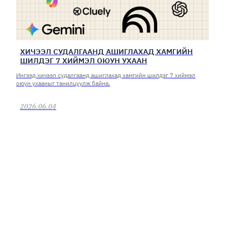
ХИЧЭЭЛ СУДАЛГААНД АШИГЛАХАД ХАМГИЙН
ШИЛДЭГ 7 ХИЙМЭЛ ОЮУН УХААН
Ингээд хичээл судалгаанд ашиглахад хамгийн шилдэг 7 хиймэл
оюун ухааныг танилцуулж байна.
2026.06.04