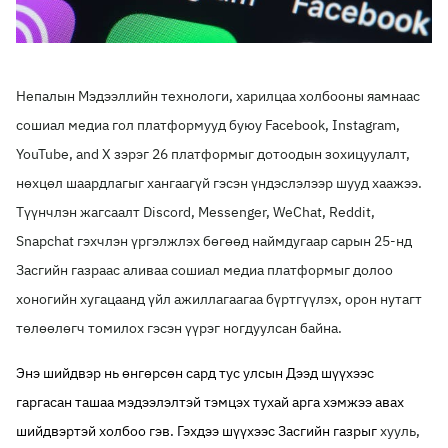
Непалын Мэдээллийн технологи, харилцаа холбооны яамнаас
сошиал медиа гол платформууд буюу Facebook, Instagram,
YouTube, and X зэрэг 26 платформыг дотоодын зохицуулалт,
нөхцөл шаардлагыг хангаагүй гэсэн үндэслэлээр шууд хаажээ.
Түүнчлэн жагсаалт Discord, Messenger, WeChat, Reddit,
Snapchat гэхчлэн үргэлжлэх бөгөөд наймдугаар сарын 25-нд
Засгийн газраас аливаа сошиал медиа платформыг долоо
хоногийн хугацаанд үйл ажиллагаагаа бүртгүүлэх, орон нутагт
төлөөлөгч томилох гэсэн үүрэг ногдуулсан байна.
Энэ шийдвэр нь өнгөрсөн сард тус улсын Дээд шүүхээс
гаргасан ташаа мэдээлэлтэй тэмцэх тухай арга хэмжээ авах
шийдвэртэй холбоо гэв. Гэхдээ шүүхээс Засгийн газрыг
хууль,