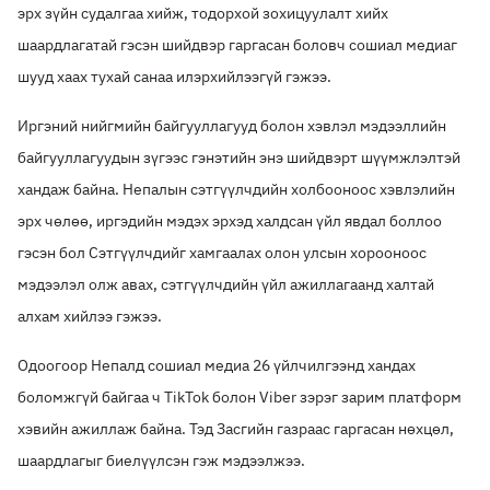
эрх зүйн судалгаа хийж, тодорхой зохицуулалт хийх
шаардлагатай гэсэн шийдвэр гаргасан боловч сошиал медиаг
шууд хаах тухай санаа илэрхийлээгүй гэжээ.
Иргэний нийгмийн байгууллагууд болон хэвлэл мэдээллийн
байгууллагуудын зүгээс гэнэтийн энэ шийдвэрт шүүмжлэлтэй
хандаж байна. Непалын сэтгүүлчдийн холбооноос хэвлэлийн
эрх чөлөө, иргэдийн мэдэх эрхэд халдсан үйл явдал боллоо
гэсэн бол Сэтгүүлчдийг хамгаалах олон улсын хорооноос
мэдээлэл олж авах, сэтгүүлчдийн үйл ажиллагаанд халтай
алхам хийлээ гэжээ.
Одоогоор Непалд сошиал медиа 26 үйлчилгээнд хандах
боломжгүй байгаа ч TikTok болон Viber зэрэг зарим платформ
хэвийн ажиллаж байна. Тэд Засгийн газраас гаргасан нөхцөл,
шаардлагыг биелүүлсэн гэж мэдээлжээ.