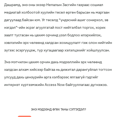
Дашрамд, энэ оны эхээр Непалын Засгийн газраас сошиал
медиатай холбоотой хуулийн төсөл өргөн барьсан нь маргаан
дагуулаад байсан юм. Уг төсөлд “үндэсний ашиг сонирхол, эв
нэгдэл”-ийн эсрэг агуулгатай пост нийтэлбэл торгох, хорих
заалт тусгасан нь цахим орчинд үзэл бодлоо илэрхийлэх,
хэвлэлийн эрх чөлөөнд халдсан зохицуулалт гэж олон нийтийн
зүгээс эсэргүүцэж, түр хугацаагаар хэлэлцэхийг хойшлуулсан.
Энэ мэтчилэн цахим орчин дахь мэдээллийн эрх чөлөөнд
халдсан алхам хийсээр байгаа нь дижитал дарангуйлал тогтсон
улсууд дахь цензурийн арга хэлбэрээс ялгаагүй гэдгийг
интернэт хүртээмжийн Access Now байгууллагаас дүгнэжээ.
ЭНЭ МЭДЭЭНД ӨГӨХ ТАНЫ СЭТГЭГДЭЛ?