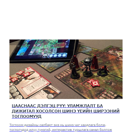
ЦААСНААС ДЭЛГЭЦ РҮҮ: УЛАМЖЛАЛТ БА
ДИЖИТАЛ ХОСОЛСОН ШИНЭ ҮЕИЙН ШИРЭЭНИЙ
ТОГЛООМУУД
Тоглоом дизайны салбарт энэ нь шинэ чиг хандлага болж,
тоглогчдод илүү гүнзгий, интерактив туршлага санал болгож