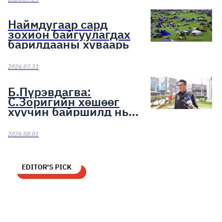
Наймдугаар сард
зохион байгуулагдах
барилдааны хуваарь
2026.07.31
Б.Пүрэвдагва:
С.Зоригийн хөшөөг
хуучин байршилд нь
байрлуулахыг үүрэг
болголоо
2026.08.01
EDITOR'S PICK