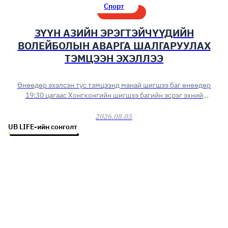
Спорт
ЗҮҮН АЗИЙН ЭРЭГТЭЙЧҮҮДИЙН
ВОЛЕЙБОЛЫН АВАРГА ШАЛГАРУУЛАХ
ТЭМЦЭЭН ЭХЭЛЛЭЭ
Өнөөдөр эхэлсэн тус тэмцээнд манай шигшээ баг өнөөдөр
19:30 цагаас Хонгконгийн шигшээ багийн эсрэг эхний
тоглолтоо хийнэ.
2026.08.05
UB LIFE-ийн сонголт