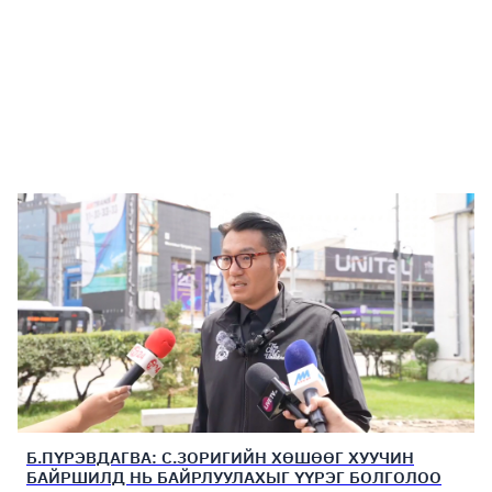
Б.ПҮРЭВДАГВА: С.ЗОРИГИЙН ХӨШӨӨГ ХУУЧИН
БАЙРШИЛД НЬ БАЙРЛУУЛАХЫГ ҮҮРЭГ БОЛГОЛОО