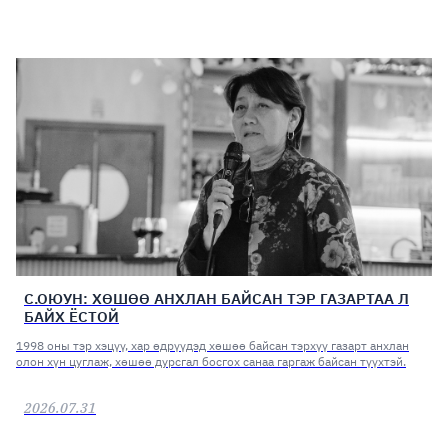
С.ОЮУН: ХӨШӨӨ АНХЛАН БАЙСАН ТЭР ГАЗАРТАА Л
БАЙХ ЁСТОЙ
1998 оны тэр хэцүү, хар өдрүүдэд хөшөө байсан тэрхүү газарт анхлан
олон хүн цуглаж, хөшөө дурсгал босгох санаа гаргаж байсан түүхтэй.
2026.07.31