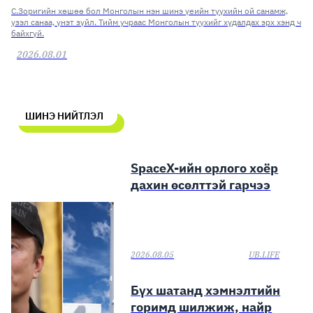
С.Зоригийн хөшөө бол Монголын нэн шинэ үеийн түүхийн ой санамж,
үзэл санаа, үнэт зүйл. Тийм учраас Монголын түүхийг худалдах эрх хэнд ч
байхгүй.
2026.08.01
ШИНЭ НИЙТЛЭЛ
SpaceX-ийн орлого хоёр
дахин өсөлттэй гарчээ
2026.08.05
UB.LIFE
Бүх шатанд хэмнэлтийн
горимд шилжиж, найр