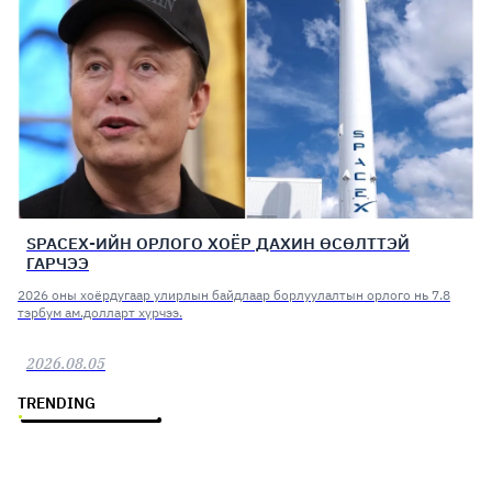
SPACEX-ИЙН ОРЛОГО ХОЁР ДАХИН ӨСӨЛТТЭЙ
ГАРЧЭЭ
2026 оны хоёрдугаар улирлын байдлаар борлуулалтын орлого нь 7.8
тэрбум ам.долларт хүрчээ.
2026.08.05
TRENDING