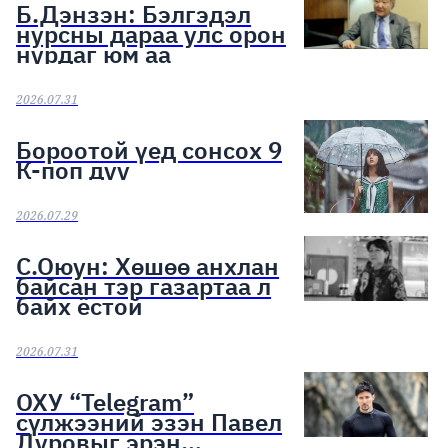
Б.Дэнзэн: Бэлгэдэл
нурсны дараа улс орон
нурдаг юм аа
2026.07.31
Бороотой үед сонсох 9
К-поп дуу
2026.07.29
С.Оюун: Хөшөө анхлан
байсан тэр газартаа л
байх ёстой
2026.07.31
ОХУ “Telegram”
сүлжээний эзэн Павел
Дуровыг эрэн