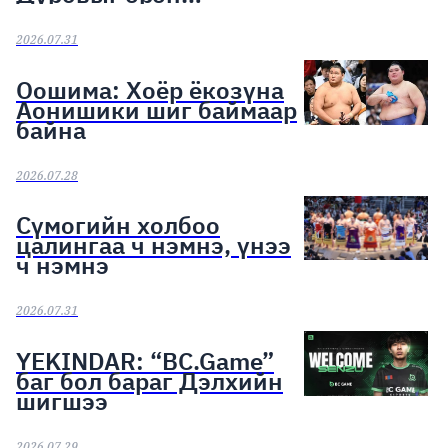
сурвалжилж эхэллээ
2026.07.31
Оошима: Хоёр ёкозүна
Аонишики шиг баймаар
байна
2026.07.28
Сүмогийн холбоо
цалингаа ч нэмнэ, үнээ
ч нэмнэ
2026.07.31
YEKINDAR: “BC.Game”
баг бол бараг Дэлхийн
шигшээ
2026.07.29