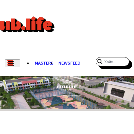
MASTERS
NEWSFEED
#WOMENWHODARE
СПОРТ
ХӨЛБӨМБӨГ
THE NEW YORK TIMES
НАДАД НЭГ САНАЛ БАЙНА