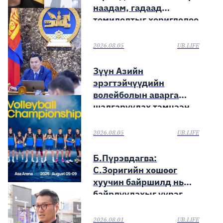
наадам, гадаад
томилолтыг хориглолоо
2026.08.05
UB.LIFE
Зүүн Азийн
эрэгтэйчүүдийн
волейболын аварга
шалгаруулах тэмцээн
эхэллээ
2026.08.05
UB.LIFE
Б.Пүрэвдагва:
С.Зоригийн хөшөөг
хуучин байршилд нь
байрлуулахыг үүрэг
болголоо
2026.08.01
UB.LIFE