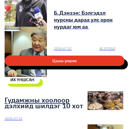
Б.Дэнзэн: Бэлгэдэл
нурсны дараа улс орон
нурдаг юм аа
2026.07.31
Ж.ХУЛАН
Цааш унших
ИХ УНШСАН
Гудамжны хоолоор
дэлхийд шилдэг 10 хот
2026.07.31