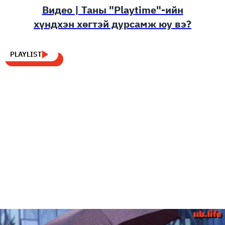
Видео | Таны "Playtime"-ийн
хүндхэн хөгтэй дурсамж юу вэ?
PLAYLIST