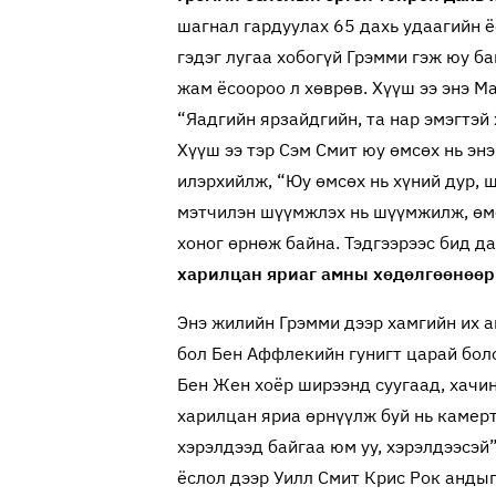
шагнал гардуулах 65 дахь удаагийн ё
гэдэг лугаа хобогүй Грэмми гэж юу ба
жам ёсоороо л хөврөв. Хүүш ээ энэ М
“Яадгийн ярзайдгийн, та нар эмэгтэй
Хүүш ээ тэр Сэм Смит юу өмсөх нь эн
илэрхийлж, “Юу өмсөх нь хүний дур, ш
мэтчилэн шүүмжлэх нь шүүмжилж, өмө
хоног өрнөж байна. Тэдгээрээс бид д
харилцан яриаг амны хөдөлгөөнөөр 
Энэ жилийн Грэмми дээр хамгийн их а
бол Бен Аффлекийн гунигт царай боло
Бен Жен хоёр ширээнд суугаад, хачин
харилцан яриа өрнүүлж буй нь камерт
хэрэлдээд байгаа юм уу, хэрэлдээсэй
ёслол дээр Уилл Смит Крис Рок анды