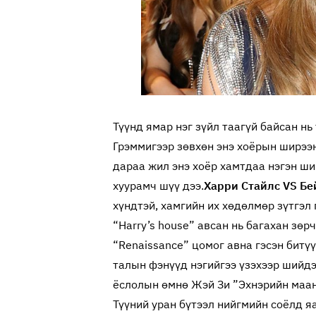
Түүнд ямар нэг зүйл таагүй байсан нь
Грэммигээр зөвхөн энэ хоёрын ширээн
дараа жил энэ хоёр хамтдаа нэгэн шир
хуурамч шүү дээ.
Харри Стайлс VS Бе
хүндтэй, хамгийн их хөдөлмөр зүтгэл
“Harry’s house” авсан нь багахан зөр
“Renaissance” цомог авна гэсэн битүү
талын фэнүүд нэгийгээ үзэхээр шийдэж
ёслолын өмнө Жэй Зи ”Эхнэрийн маань
Түүний уран бүтээл нийгмийн соёлд я