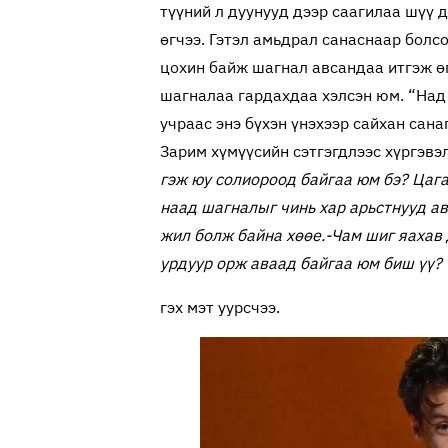
түүний л дуунууд дээр саагилаа шүү д
өгчээ. Гэтэл амьдрал санаснаар болсо
цохин байж шагнал авсандаа итгэж өг
шагналаа гардахдаа хэлсэн юм. “Над 
учраас энэ бүхэн үнэхээр сайхан сан
Зарим хүмүүсийн сэтгэгдлээс хүргэвэл
гэж юу солиороод байгаа юм бэ? Цага
наад шагналыг чинь хар арьстнууд ав
жил болж байна хөөе.
-Чам шиг яахав 
урдуур орж аваад байгаа юм биш үү?
гэх мэт уурсчээ.