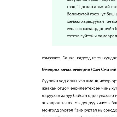
гээд “Цагаан арьстай гэх
боломжтой гэсэн үг биш 
хэмээх харьцуулалт зөвхө
үүслээс хамаардаг зүйл б
сэтгэл зүйтэй ч хамаара
хэмээжээ. Санал нэгдээд нэгэн хундаг
Өмөөрөх юмаа өмөөрнө (Сэм Смитий
Сүүлийн үед олны хэл аманд ихээр өр
жаахан огцом өөрчлөөтөхсөн чинь хүм
даруухан залуу байсан одоо үнэхээр м
анхаарал татах гэж дэндүү хичээж ба
Монголд хүртэл “энэ хүртэл нь сонсдо