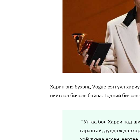
Харин энэ бүхэнд Vogue сэтгүүл хариу
нийтлэл бичсэн байна. Тэдний бичсэн
“Угтаа бол Харри над ши
гаралтай, дундаж давхар
хоёулхнаа өссөн, өөртөө 