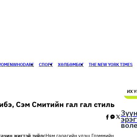
WOMENWHODARE
СПОРТ
ХӨЛБӨМБӨГ
THE NEW YORK TIMES
🥇 ПАРИС - 2024
МИЛЛЕНИАЛ
АЛИСАГИЙН БУЛАН
ИХ 
бэ, Сэм Смитийн гал гал стиль
Зүү
эрэ
вол
шал
хачин жигтэй зүйлс
Ням гарагийн үдэш Грэммийн