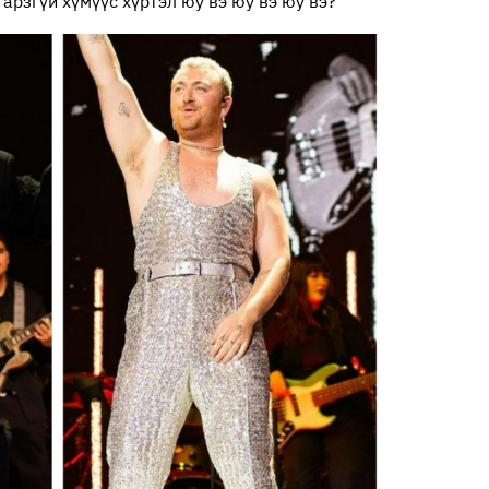
гарзгүй хүмүүс хүртэл юу вэ юу вэ юу вэ?