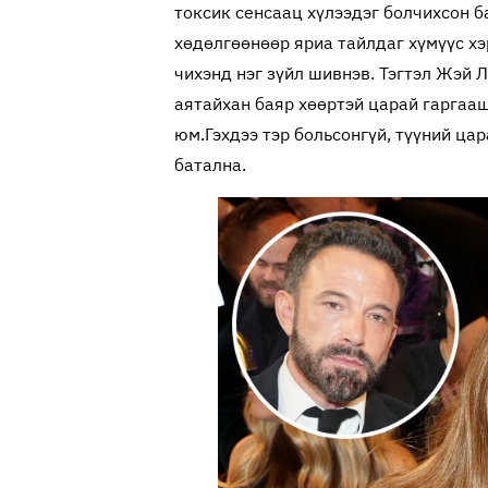
токсик сенсаац хүлээдэг болчихсон б
хөдөлгөөнөөр яриа тайлдаг хүмүүс хэ
чихэнд нэг зүйл шивнэв. Тэгтэл Жэй Л
аятайхан баяр хөөртэй царай гаргааш
юм.
Гэхдээ тэр больсонгүй, түүний цар
батална.