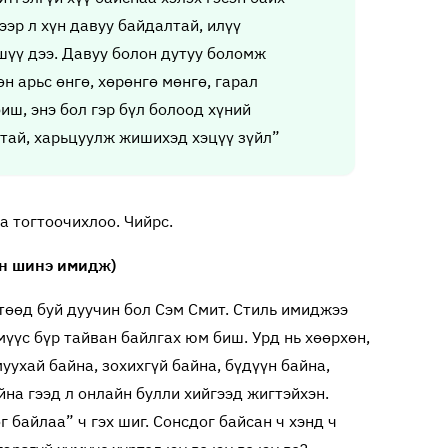
ээр л хүн давуу байдалтай, илүү
шүү дээ. Давуу болон дутуу боломж
н арьс өнгө, хөрөнгө мөнгө, гарал
иш, энэ бол гэр бүл болоод хүний
лтай, харьцуулж жишихэд хэцүү зүйл”
а тогтоочихлоо. Чийрс.
н шинэ имидж)
төөд буй дуучин бол Сэм Смит. Стиль имиджээ
үүс бүр тайван байлгах юм биш. Урд нь хөөрхөн,
уухай байна, зохихгүй байна, бүдүүн байна,
йна гээд л онлайн булли хийгээд жигтэйхэн.
г байлаа” ч гэх шиг. Сонсдог байсан ч хэнд ч