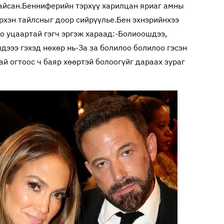
айсан.
Бенниферийн тэрхүү харилцан яриаг амны
рхэн тайлсныг доор сийрүүлье.
Бен эхнэрийнхээ
о уцаартай гэгч эргэж хараад:
-Болиоошдээ,
дэээ гэхэд нөхөр нь
-За за болилоо болилоо гэсэн
ай огтоос ч баяр хөөртэй болоогүйг дараах зураг