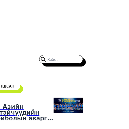
УНШСАН
н Азийн
гтэйчүүдийн
ейболын аварга
гаруулах