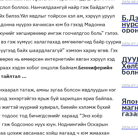
тэмц
2026.08.
слол боллоо. Нанчилдаангүй найр гэж байдаггүй
Б.Дэ
йх билээ.
Үйл явдлыг тойрсон хэл ам, хэрүүл уруул
нурс
адонна нүүрээ яачихсан юм бэ гэхэд Мадонна
орон
 хүнийг хөгширөхөөр ингэж гоочилдгоо боль” гэлээ.
э вэ гэж хүмүүс халаглахад өмгөөлөгчид байр сууриа
2026.07.
үүгээд байх шаардлагагүй” хэмээн хариу өгөв. Гэх
ДУУ
өрөх нь өмөөрсөн интернетийн явган хэрүүл хэд
Хөл
араах хэдэн хобог онцолж байнам.
Бенниферийн
болн
тайлтал ...
2026.07.
нхаарал татаж, амны зугаа болсон явдлуудын нэг
од эхнэртэйгээ ярьж буй харилцан яриа байлаа.
Япон
маг
 жигтэй нүүрний хувирал, биеийн хэлэмж бүхий
газа
 тодоос тод бичигдсэнийг хараад “Энэ хоёр
бол
” гэж бодсоноо нуух юун. Ноднингийн Оскарын
2026.07.
гаа цохиж авсанаас хойш яагаад ч юм жиаахан