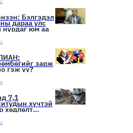
ээн эхэллээ
05
нзэн: Бэлгэдэл
ны дараа улс
 нурдаг юм аа
31
ЛИАН:
бөмбөгийг зарж
о гэж үү?
30
д 7,1
нитудын хүчтэй
р хөдлөлт
лоо
28