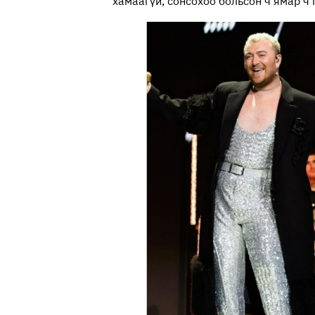
хамаагүй, сонсохоо больсон ч ямар ч 