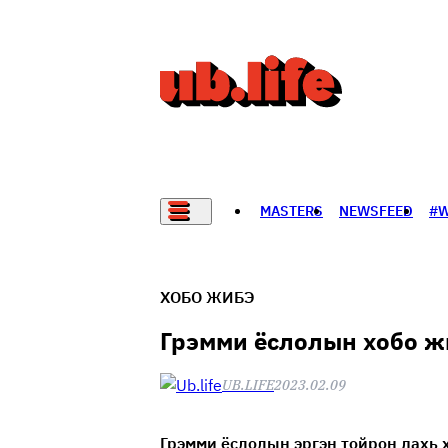
MASTERS
NEWSFEED
#
НАДАД НЭГ САНАЛ БАЙНА
ХОБО ЖИБЭ
Грэмми ёслолын хобо жи
UB.LIFE
2023.02.09
Грэмми ёслолын эргэн тойрон дахь 