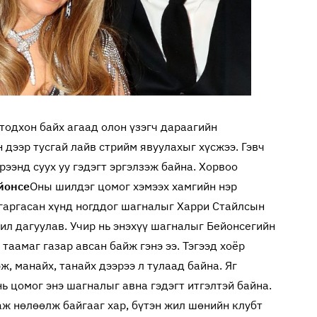
 тодхон байх агаад олон үзэгч дараагийн
 дээр тусгай лайв стрийм явуулахыг хүсжээ. Гэвч
ээнд суух уу гэдэгт эргэлзэж байна. Хорвоо
йонсе
Оны шилдэг цомог хэмээх хамгийн нэр
 гаргасан хүнд ногддог шагналыг Харри Стайлсын
чил дагуулав. Учир нь энэхүү шагналыг Бейонсегийн
 таамаг газар авсан байж гэнэ ээ. Тэгээд хоёр
, манайх, танайх дээрээ л тулаад байна. Яг
 цомог энэ шагналыг авна гэдэгт итгэлтэй байна.
аж нөлөөлж байгааг хар, бүтэн жил шөнийн клубт