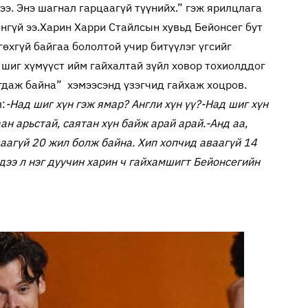
ээ. Энэ шагнал гарцаагүй түүнийх.” гэж ярилцлага
нгүй ээ.
Харин Харри Стайлсын хувьд Бейонсег бут
өхгүй байгаа бололтой учир битүүлэг үгсийг
шиг хүмүүст ийм гайхалтай зүйл ховор тохиолддог
агдаж байна” хэмээсэнд үзэгчид гайхаж хоцров.
:
-Над шиг хүн гэж ямар? Англи хүн үү?
-Над шиг хүн
ан арьстай, саятан хүн байж арай арай.
-Анд аа,
аагүй 20 жил болж байна. Хип хопчид аваагүй 14
дээ л нэг дуучин харин ч гайхамшигт Бейонсегийн