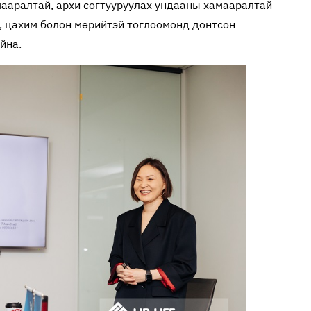
мааралтай, архи согтууруулах ундааны хамааралтай
н, цахим болон мөрийтэй тоглоомонд донтсон
айна.