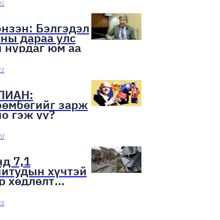
ээн эхэллээ
05
нзэн: Бэлгэдэл
ны дараа улс
 нурдаг юм аа
31
ЛИАН:
бөмбөгийг зарж
о гэж үү?
30
д 7,1
нитудын хүчтэй
р хөдлөлт
лоо
28