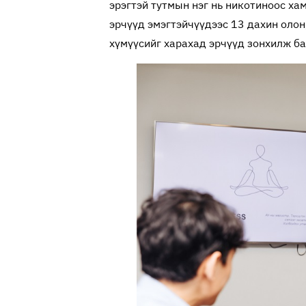
эрэгтэй тутмын нэг нь никотиноос ха
эрчүүд эмэгтэйчүүдээс 13 дахин оло
хүмүүсийг харахад эрчүүд зонхилж б