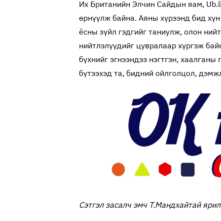
Их Британийн Элчин Сайдын яам, Ub.l
өрнүүлж байна. Аяны хүрээнд бид хүн
ёсны зүйл гэдгийг таниулж, олон нийт
нийтлэлүүдийг цувралаар хүргэж бай
бүхнийг эгнээндээ нэгтгэн, хаалганы 
бүтээхэд та, бидний ойлголцол, дэмжл
Сэтгэл засалч эмч Т.Мандхайтай яри