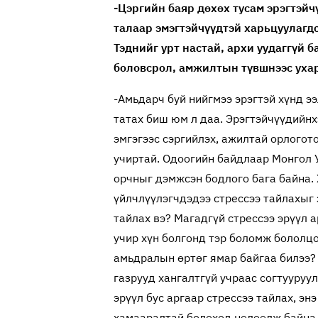
-Цэргийн баяр дөхөх тусам эрэгтэйч
талаар эмэгтэйчүүдтэй харьцуулагдс
Тэднийг урт настай, архи уудаггүй 
боловсрол, амжилтын түвшнээс ухарч
-Амьдарч буй нийгмээ эрэгтэй хүнд э
татах биш юм л даа. Эрэгтэйчүүдийнх
эмгэгээс сэргийлэх, ажилтай орлогот
учиртай. Одоогийн байдлаар Монгол У
орчныг дэмжсэн бодлого бага байна.
үйлчлүүлэгчдэдээ стрессээ тайлахыг 
тайлах вэ? Магадгүй стрессээ эрүүл 
учир хүн болгонд тэр боломж бололцо
амьдралын өртөг ямар байгаа билээ? 
газрууд хангалтгүй учраас согтууруу
эрүүл бус аргаар стрессээ тайлах, эн
хамааралтай болоход нөлөөлж байна.