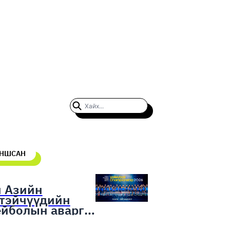
УНШСАН
н Азийн
гтэйчүүдийн
ейболын аварга
гаруулах