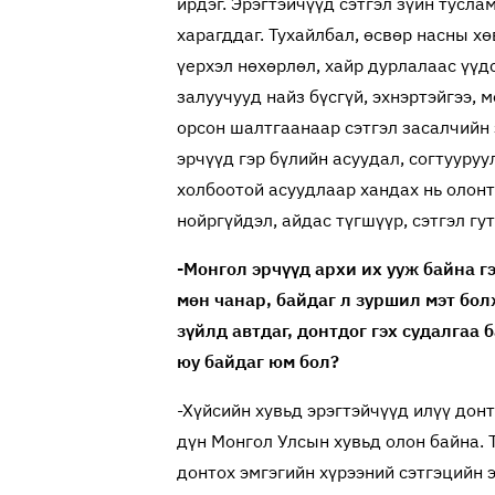
ирдэг. Эрэгтэйчүүд сэтгэл зүйн тусл
харагддаг. Тухайлбал, өсвөр насны х
үерхэл нөхөрлөл, хайр дурлалаас үүд
залуучууд найз бүсгүй, эхнэртэйгээ,
орсон шалтгаанаар сэтгэл засалчийн 
эрчүүд гэр бүлийн асуудал, согтууру
холбоотой асуудлаар хандах нь олонт
нойргүйдэл, айдас түгшүүр, сэтгэл гу
-Монгол эрчүүд архи их ууж байна г
мөн чанар, байдаг л зуршил мэт болж
зүйлд автдаг, донтдог гэх судалгаа 
юу байдаг юм бол?
-Хүйсийн хувьд эрэгтэйчүүд илүү дон
дүн Монгол Улсын хувьд олон байна. Т
донтох эмгэгийн хүрээний сэтгэцийн э