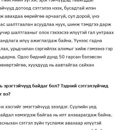
эйчүүд дотоод сэтгэлээ нээх, бусадтай илэн
ж авахдаа өөрийгөө арчаагүй, сул дорой, үнэ
аас шалтгаалан асуудлаа нуух, шинж тэмдгээ дарж
учир шалтгааныг олох гэхээсээ илүүтэй гал унтраах
хандлага илүү ажиглагдаж байна. Үүнээс гадна
алах, урьдчилан сэргийлэх алхмыг хийж гэмээнэ гэр
мьдарна. Одоо бидний дунд 50 гарсан бэлэвсэн
нөхөртэйгөө, хүүхдүүд нь аавтайгаа сайхан
ь эрэгтэйчүүд байдаг бол? Тэдний сэтгэлзүйчид
г вэ?
х хэсгийг эмэгтэйчүүд эзэлдэг. Сүүлийн үед
байдал нэмэгдэж байгаа нь илт анзаарагдаж байна.
насныхан сэтгэл зүйн тусламж авахаар илүүтэй