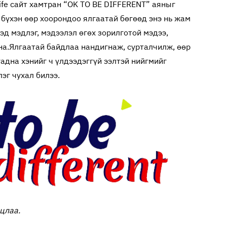
ife сайт хамтран “OK TO BE DIFFERENT” аяныг
 бүхэн өөр хоорондоо ялгаатай бөгөөд энэ нь жам
эд мэдлэг, мэдээлэл өгөх зорилготой мэдээ,
на.
Ялгаатай байдлаа нандигнаж, сурталчилж, өөр
гадна хэнийг ч үлдээдэггүй ээлтэй нийгмийг
эг чухал билээ.
лцлаа.