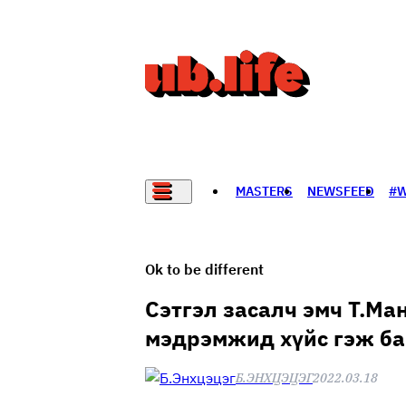
MASTERS
NEWSFEED
#
НАДАД НЭГ САНАЛ БАЙНА
Ok to be different
Сэтгэл засалч эмч Т.Ма
мэдрэмжид хүйс гэж ба
Б.ЭНХЦЭЦЭГ
2022.03.18