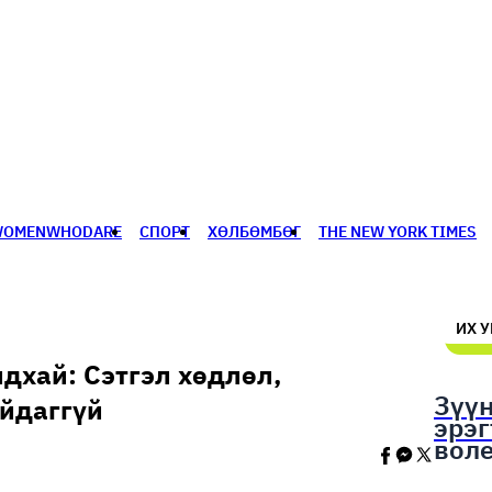
WOMENWHODARE
СПОРТ
ХӨЛБӨМБӨГ
THE NEW YORK TIMES
🥇 ПАРИС - 2024
МИЛЛЕНИАЛ
АЛИСАГИЙН БУЛАН
ИХ 
ндхай: Сэтгэл хөдлөл,
Зүү
йдаггүй
эрэ
вол
шал