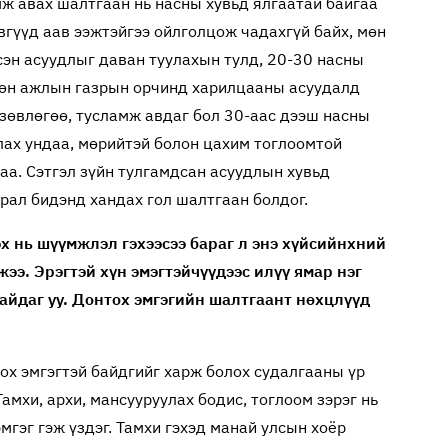
амж авах шалтгаан нь насны хувьд ялгаатай байгаа
өвгүүд аав ээжтэйгээ ойлголцож чадахгүй байх, мөн
сэн асуудлыг даван туулахын тулд, 20-30 насны
 мөн ажлын газрын орчинд харилцааны асуудалд
зөвлөгөө, тусламж авдаг бол 30-аас дээш насны
улах ундаа, мөрийтэй болон цахим тоглоомтой
аа. Сэтгэл зүйн тулгамдсан асуудлын хувьд
трал бидэнд хандах гол шалтгаан болдог.
эх нь шүүмжлэл гэхээсээ бараг л энэ хүйсийнхний
ээ. Эрэгтэй хүн эмэгтэйчүүдээс илүү ямар нэг
байдаг уу. Донтох эмгэгийн шалтгаант нөхцлүүд
тох эмгэгтэй байдгийг харж болох судалгааны үр
амхи, архи, мансууруулах бодис, тоглоом зэрэг нь
мгэг гэж үздэг. Тамхи гэхэд манай улсын хоёр