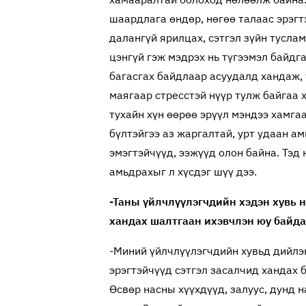
шаардлага өндөр, нөгөө талаас эрэгт
далангүй ярилцах, сэтгэл зүйн туслам
цэнгүй гэж мэдрэх нь түгээмэл байдг
багасгах байдлаар асуудалд хандаж, 
маягаар стресстэй нүүр тулж байгаа 
тухайн хүн өөрөө эрүүл мэндээ хамга
бүлтэйгээ аз жаргалтай, урт удаан а
эмэгтэйчүүд, ээжүүд олон байна. Тэд 
амьдрахыг л хүсдэг шүү дээ.
-Таны үйлчлүүлэгчдийн хэдэн хувь н
хандах шалтгаан ихэвчлэн юу байда
-Миний үйлчлүүлэгчдийн хувьд дийлэн
эрэгтэйчүүд сэтгэл засалчид хандах 
Өсвөр насны хүүхдүүд, залуус, дунд 