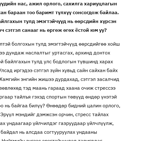
үүдийн нас, ажил орлого, сахилга хариуцлагын
ан бараан тоо баримт түлхүү сонсогдож байлаа.
байлгахын тулд эмэгтэйчүүд нь өөрсдийн хүрсэн
 сэтгэл санааг нь өргөж өгөх ёстой юм уу?
элтэй болгохын тулд эмэгтэйчүүд өөрсдийгөө хойш
ээ дундаж наслалтыг уртасгах, архинд донтох
ой байлгахын тулд улс бодлогын түвшинд харах
лсад иргэдээ сэтгэл зүйн хувьд сайн сайхан байх
 Хамгийн энгийн жишээ дурдахад, сэтгэл засалчид
зөвлөхөд тэд маань гараад хаана очиж стрессээ
аргаар тайлъя гэхэд спортын төвүүд өндөр үнэтэй
о нь байгаа билүү? Өнөөдөр бидний цалин орлого,
Эрүүл мэндийг дэмжсэн орчин, стресс тайлах
лах ундаагаар үйлчилдэг газруудаар үйлчлүүлж,
э байдал нь алсдаа согтууруулах ундааны
 Нийгмийн зүгээс эрэгтэйчүүдэд тавигддаг