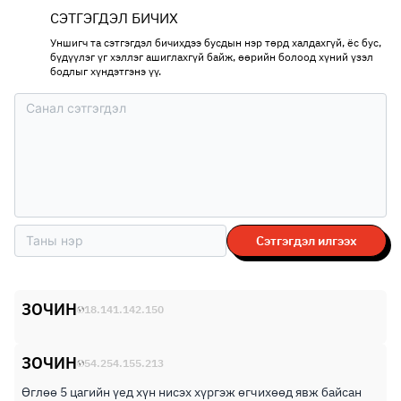
СЭТГЭГДЭЛ БИЧИХ
Уншигч та сэтгэгдэл бичихдээ бусдын нэр төрд халдахгүй, ёс бус,
бүдүүлэг үг хэллэг ашиглахгүй байж, өөрийн болоод хүний үзэл
бодлыг хүндэтгэнэ үү.
Сэтгэгдэл илгээх
ЗОЧИН
18.141.142.150
ЗОЧИН
54.254.155.213
Өглөө 5 цагийн үед хүн нисэх хүргэж өгчихөөд явж байсан