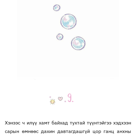
Хэнээс ч илүү хамт байхад тухтай түүнтэйгээ хэдхээн
сарын өмнөөс дахин давтагдашгүй цор ганц анхны