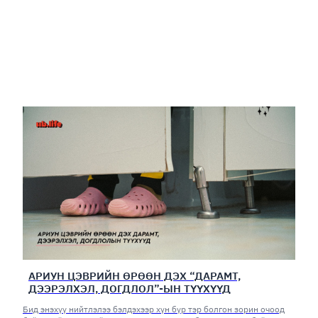
АРИУН ЦЭВРИЙН ӨРӨӨН ДЭХ “ДАРАМТ,
ДЭЭРЭЛХЭЛ, ДОГДЛОЛ”-ЫН ТҮҮХҮҮД
Бид энэхүү нийтлэлээ бэлдэхээр хүн бүр тэр болгон зорин очоод