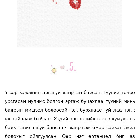
Үгээр хэлэхийн аргагүй хайртай байсан. Түүний төлөө
урсгасан нулимс болгон эргэж буцахдаа түүний минь
баярын мишээл болоосой гэж бурхнаас гуйтлаа тэгж
их хайрлаж байсан. Хэдий хэн хэнийхээ зөв хүмүүс нь
байх тавилангүй байсан ч хайр гэж ямар сайхан зүйл
болохыг ойлгуулсан. Өөр нэг ертөнцөд бид аз