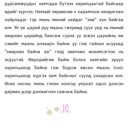
дурсамжуудыг хамтдаа бүтээх харилцаатай байсаар
өдийг хүрчээ. Намайг өөрөөсөө ч харамлаж нандигнан
хайрладаг тэр минь миний хайдаг "зөв" хүн байгаа
юм. Үе үе царай руу маань гөлрөөд суух үед нь миний
хөөрхөн царайнд баясаж сууна уу эсвэл царайны өө
сэвийг маань анзаарч байна уу гэж гайхан асуухад
"хөөрхөн байна аа" гээд зөөлхөн инээмсэглэх нь
эгдүүтэй. Өөрсдийгөө байж болох хамгийн эрүүл
харилцаанд байна гэж бодож явсан маань toxic
харилцаанд хүргэх зам байсныг сүүлд ухаарсан юм.
Өсөх насны минь гэнэн хонгор үерхэл одоо дээсэн
дөрөөн дээр дэнжигнэн савлаж байна.