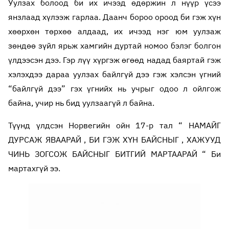
Уулзах болоод би их ичээд өдөржин л нүүр үсээ
янзлаад хүлээж гарлаа. Даанч бороо ороод би гэж хүн
хөөрхөн төрхөө алдаад, их ичээд нэг юм уулзаж
зөндөө зүйл ярьж хамгийн дуртай номоо бэлэг болгон
үлдээсэн дээ. Гэр лүү хүргэж өгөөд надад баяртай гэж
хэлэхдээ дараа уулзах байлгүй дээ гэж хэлсэн үгний
“байлгүй дээ” гэх үгнийх нь учрыг одоо л ойлгож
байна, учир нь бид уулзаагүй л байна.
Түүнд үлдсэн Норвегийн ойн 17-р тал “ НАМАЙГ
ДУРСАЖ ЯВААРАЙ , БИ ГЭЖ ХҮН БАЙСНЫГ , ХАЖУУД
ЧИНЬ ЗОГСОЖ БАЙСНЫГ БИТГИЙ МАРТААРАЙ “ Би
мартахгүй ээ.