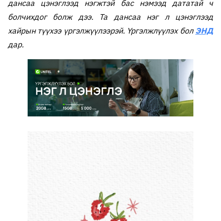
дансаа цэнэглээд нэгжтэй бас нэмээд дататай ч
болчихдог болж дээ. Та дансаа нэг л цэнэглээд
хайрын түүхээ үргэлжүүлээрэй. Үргэлжлүүлэх бол
ЭНД
дар.