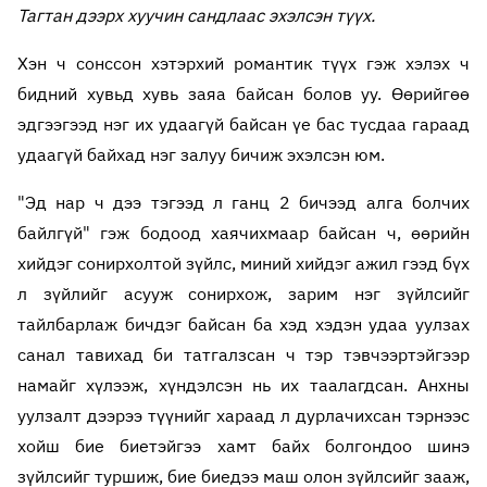
Тагтан дээрх хуучин сандлаас эхэлсэн түүх.
Хэн ч сонссон хэтэрхий романтик түүх гэж хэлэх ч
бидний хувьд хувь заяа байсан болов уу. Өөрийгөө
эдгээгээд нэг их удаагүй байсан үе бас тусдаа гараад
удаагүй байхад нэг залуу бичиж эхэлсэн юм.
"Эд нар ч дээ тэгээд л ганц 2 бичээд алга болчих
байлгүй" гэж бодоод хаячихмаар байсан ч, өөрийн
хийдэг сонирхолтой зүйлс, миний хийдэг ажил гээд бүх
л зүйлийг асууж сонирхож, зарим нэг зүйлсийг
тайлбарлаж бичдэг байсан ба хэд хэдэн удаа уулзах
санал тавихад би татгалзсан ч тэр тэвчээртэйгээр
намайг хүлээж, хүндэлсэн нь их таалагдсан. Анхны
уулзалт дээрээ түүнийг хараад л дурлачихсан тэрнээс
хойш бие биетэйгээ хамт байх болгондоо шинэ
зүйлсийг туршиж, бие биедээ маш олон зүйлсийг зааж,