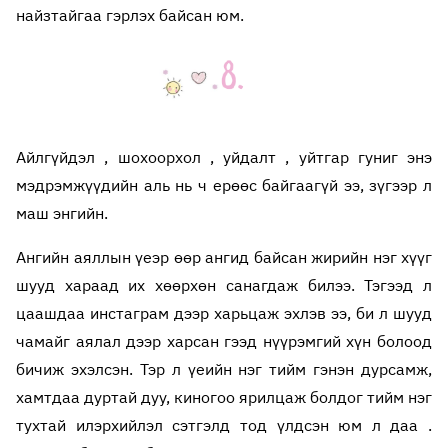
найзтайгаа гэрлэх байсан юм.
Айлгүйдэл , шохоорхол , уйдалт , уйтгар гуниг энэ
мэдрэмжүүдийн аль нь ч ерөөс байгаагүй ээ, зүгээр л
маш энгийн.
Ангийн аяллын үеэр өөр ангид байсан жирийн нэг хүүг
шууд хараад их хөөрхөн санагдаж билээ. Тэгээд л
цаашдаа инстаграм дээр харьцаж эхлэв ээ, би л шууд
чамайг аялал дээр харсан гээд нүүрэмгий хүн болоод
бичиж эхэлсэн. Тэр л үеийн нэг тийм гэнэн дурсамж,
хамтдаа дуртай дуу, киногоо ярилцаж болдог тийм нэг
тухтай илэрхийлэл сэтгэлд тод үлдсэн юм л даа .