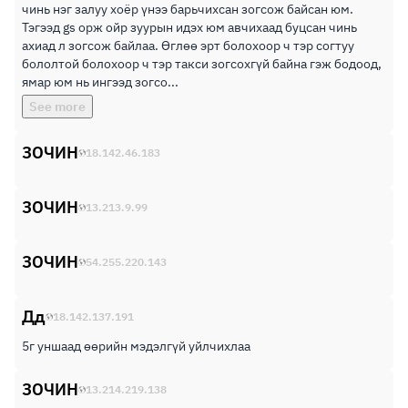
чинь нэг залуу хоёр үнээ барьчихсан зогсож байсан юм.
Тэгээд gs орж ойр зуурын идэх юм авчихаад буцсан чинь
ахиад л зогсож байлаа. Өглөө эрт болохоор ч тэр согтуу
бололтой болохоор ч тэр такси зогсохгүй байна гэж бодоод,
ямар юм нь ингээд зогсо...
See more
ЗОЧИН
18.142.46.183
ЗОЧИН
13.213.9.99
ЗОЧИН
54.255.220.143
Дд
18.142.137.191
5г уншаад өөрийн мэдэлгүй уйлчихлаа
ЗОЧИН
13.214.219.138