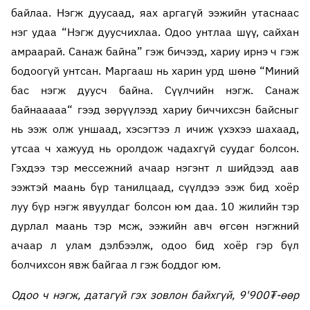
байлаа. Нэгж дуусаад, яах аргагүй ээжийн утаснаас
нэг удаа “Нэгж дуусчихлаа. Одоо унтлаа шүү, сайхан
амраарай. Санаж байна” гэж бичээд, хариу ирнэ ч гэж
бодоогүй унтсан. Маргааш нь харин урд шөнө “Миний
бас нэгж дуусч байна. Сүүлчийн нэгж. Санаж
байнааааа“ гээд зөрүүлээд хариу биччихсэн байсныг
нь ээж олж уншаад, хэсэгтээ л ичиж үхэхээ шахаад,
утсаа ч хажууд нь оролдож чадахгүй суудаг болсон.
Гэхдээ тэр мессежний ачаар нэгэнт л шийдээд аав
ээжтэй маань бүр танилцаад, сүүлдээ ээж бид хоёр
луу бүр нэгж явуулдаг болсон юм даа. 10 жилийн тэр
дурлал маань тэр мсж, ээжийн авч өгсөн нэгжний
ачаар л улам дэлбээлж, одоо бид хоёр гэр бүл
болчихсон явж байгаа л гэж боддог юм.
Одоо ч нэгж, датагүй гэх зовлон байхгүй, 9'900₮-өөр