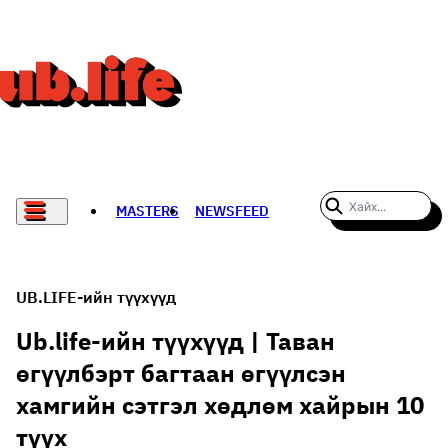
MASTERS
NEWSFEED
#WOMENWHODARE
СПОРТ
UB.LIFE-ийн түүхүүд
ХӨЛБӨМБӨГ
Ub.life-ийн түүхүүд | Таван
өгүүлбэрт багтаан өгүүлсэн
THE NEW YORK TIMES
хамгийн сэтгэл хөдлөм хайрын 10
НАДАД НЭГ САНАЛ БАЙНА
түүх