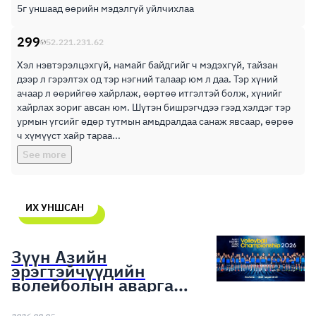
5г уншаад өөрийн мэдэлгүй уйлчихлаа
299
52.221.231.62
Хэл нэвтэрэлцэхгүй, намайг байдгийг ч мэдэхгүй, тайзан
дээр л гэрэлтэх од тэр нэгний талаар юм л даа. Тэр хүний
ачаар л өөрийгөө хайрлаж, өөртөө итгэлтэй болж, хүнийг
хайрлах зориг авсан юм. Шүтэн бишрэгчдээ гээд хэлдэг тэр
урмын үгсийг өдөр тутмын амьдралдаа санаж явсаар, өөрөө
ч хүмүүст хайр тараа...
See more
ИХ УНШСАН
Зүүн Азийн
эрэгтэйчүүдийн
волейболын аварга
шалгаруулах тэмцээн
эхэллээ