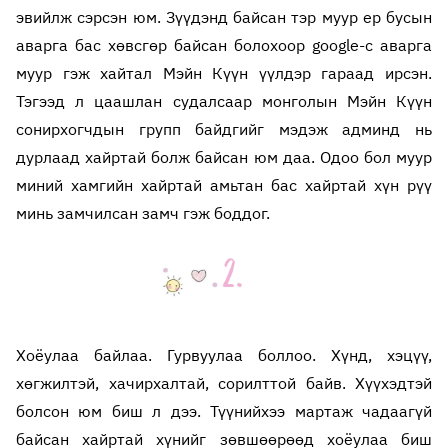
эвийлж сэрсэн юм. Зүүдэнд байсан тэр муур ер бусын
аварга бас хөвсгөр байсан болохоор google-с аварга
муур гэж хайтал Мэйн Күүн үүлдэр гараад ирсэн.
Тэгээд л цаашлан судалсаар монголын Мэйн Күүн
сонирхогчдын групп байдгийг мэдэж админд нь
дурлаад хайртай болж байсан юм даа. Одоо бол муур
миний хамгийн хайртай амьтан бас хайртай хүн рүү
минь замчилсан замч гэж боддог.
Хоёулаа байлаа. Гурвуулаа боллоо. Хүнд, хэцүү,
хөгжилтэй, хачирхалтай, сорилттой байв. Хүүхэдтэй
болсон юм биш л дээ. Түүнийхээ мартаж чадаагүй
байсан хайртай хүнийг зөвшөөрөөд хоёулаа биш