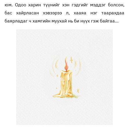
юм. Одоо харин түүнийг хэн гэдгийг мэддэг болсон,
бас хайрласан хэвээрээ л, хааяа нэг таарахдаа
баярладаг ч хамгийн муухай нь би нүүх гэж байгаа…