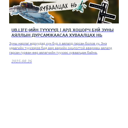
UB.LIFE-ИЙН ТҮҮХҮҮД | АРД ХОЦОРЧ БУЙ ЗУНЫ
АЯЛЛЫН ДУРСАМЖААСАА ХУВААЛЦАХ НЬ
Зуны нарлаг өдрүүдэд хүн бүр л аялалд гарсан болов уу. Энэ
удаагийн түүхээрээ бид өөр өөрийн онцлогтой өвөрмөц аялалд
гарсан гурван өөр аялагчийн түүхээс хуваалцаж байна.
2025.08.26