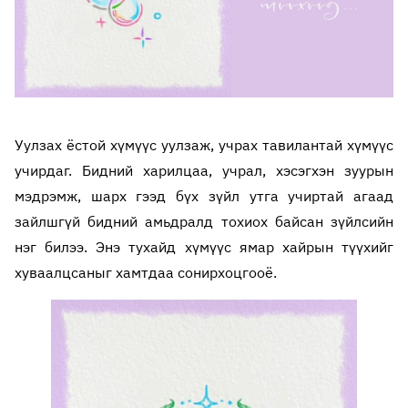
Уулзах ёстой хүмүүс уулзаж, учрах тавилантай хүмүүс
учирдаг. Бидний харилцаа, учрал, хэсэгхэн зуурын
мэдрэмж, шарх гээд бүх зүйл утга учиртай агаад
зайлшгүй бидний амьдралд тохиох байсан зүйлсийн
нэг билээ. Энэ тухайд хүмүүс ямар хайрын түүхийг
хуваалцсаныг хамтдаа сонирхоцгооё.