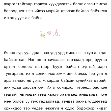
жаргалтайгаар гэрлэж хүүхдүүдтэй болж өвгөн эмгэн
болоод нэг нэгнийхээ мөрийг дэрлэж байгаа байх гэж
итгэн дуусгаж байна.
Өглөө сургуульдаа явах үед урд минь нэг л хүн алхдаг
байсан сан. Нэг өдөр хичээлээ тарчхаад орц руугаа
ортол өөдөөс шатаар бууж байсан хүнтэй харц
тулгараад, их л сонин мэдрэмж авч билээ. Тэр үед л
ард талаас нь үргэлж хардаг байсан хүнийхээ царайг
анх удаа харсан юм. Их л сонирхол төрөөд, бас хэн
гэдгийг нь мэдэх гээд хажуу хаалганд амьдардаг хүн
мөн болов уу гэж гадарлаад, тэндээ захиа үлдээгээд
орхихдоо тэр үедээ ичээгүй ч одоо бодохоор ичдэг