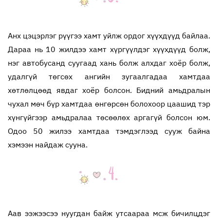
Анх цэцэрлэг рүүгээ хамт уйлж ордог хүүхдүүд байлаа.
Дараа нь 10 жилдээ хамт хүргүүлдэг хүүхдүүд болж,
нэг автобусанд суугаад хань болж алхдаг хоёр болж,
удалгүй төгсөх ангийн зугаалгадаа хамтдаа
хөтлөлцөөд явдаг хоёр болсон. Бидний амьдралын
чухал мөч бүр хамтдаа өнгөрсөн болохоор цаашид тэр
хүнгүйгээр амьдралаа төсөөлөх аргагүй болсон юм.
Одоо 50 жилээ хамтдаа тэмдэглээд сууж байна
хэмээн найдаж сууна.
Аав ээжээсээ нуугдан байж утсаараа мсж бичилцдэг