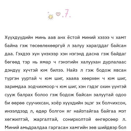
Хүүхдүүдийн минь аав анх ёстой миний хэзээ ч хамт
байна гэж төсөөлөхөөргүй л залуу харагддаг байсан
даа. Гэхдээ хүн үнэхээр хэн нэгэнд дасна гэж байдаг
бөгөөд тэр нь ямар ч гэнэтийн халуухан дурлалаас
дэндүү хүчтэй юм билээ. Найз л гэж бодож явсан
түргэн ууртай ч юм шиг, хааяа хөөрхөн ч юм шиг,
заримдаа зодчихмоор ч юм шиг, хэн гэдэг охин үүнтэй
сууж балрах болоо гэж бодож байсан залуутай одоо
би өөрөө суучихсан, хоёр хүүхдийн эцэг эх болчихсон,
инээлдээд л, өдөр болгон яг найзтайгаа байгаа мэт
хөгжилтэй, жаргалтай, сонирхолтой өнгөрсөөр л.
Миний амьдралдаа гаргасан хамгийн зөв шийдвэр бол