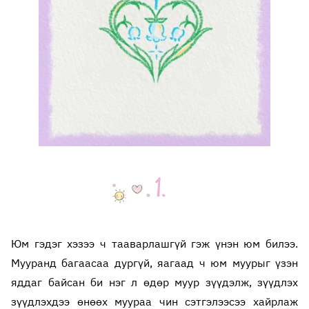
Юм гэдэг хэзээ ч тааварлашгүй гэж үнэн юм билээ.
Мууранд багаасаа дургүй, яагаад ч юм муурыг үзэн
яддаг байсан би нэг л өдөр муур зүүдэлж, зүүдлэх
зүүдлэхдээ өнөөх муураа чин сэтгэлээсээ хайрлаж