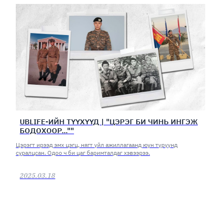
UBLIFE-ИЙН ТҮҮХҮҮД | "ЦЭРЭГ БИ ЧИНЬ ИНГЭЖ
БОДОХООР...""
Цэрэгт ирээд эмх цэгц, нягт үйл ажиллагаанд юун түрүүнд
суралцсан. Одоо ч би цаг баримталдаг хэвээрээ.
2025.03.18