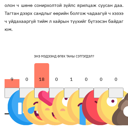
олон ч шөнө сонирхолтой зүйлс ярилцаж суусан даа.
Тагтан дээрх сандлыг өөрийн болгож чадаагүй ч хэзээ
ч уйдахааргүй тийм л хайрын түүхийг бүтээсэн байдаг
юм.
ЭНЭ МЭДЭЭНД ӨГӨХ ТАНЫ СЭТГЭГДЭЛ?
9
0
18
0
1
0
0
0