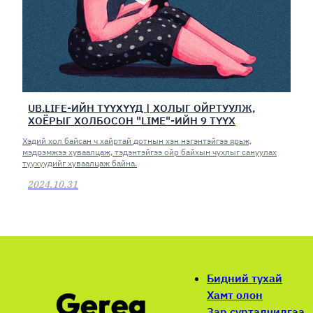
UB.LIFE-ИЙН ТҮҮХҮҮД | ХОЛЫГ ОЙРТУУЛЖ,
ХОЁРЫГ ХОЛБОСОН "LIME"-ИЙН 9 ТҮҮХ
Хэдий хол байсан ч хайртай дотнын хэн нэгэнтэйгээ ярьж,
мэдрэмжээ хуваалцаж, тэдэнтэйгээ ойр байхын чухлыг сануулах
түүхүүдийг хуваалцаж байна.
2024.10.31
Бидний тухай
Хамт олон
Зар сурталчилгаа