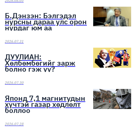
2026.08.05
Б.Дэнзэн: Бэлгэдэл
нурсны дараа улс орон
нурдаг юм аа
2026.07.31
ДУУЛИАН:
Хөлбөмбөгийг зарж
болно гэж үү?
2026.07.30
Японд 7,1 магнитудын
хүчтэй газар хөдлөлт
боллоо
2026.07.28