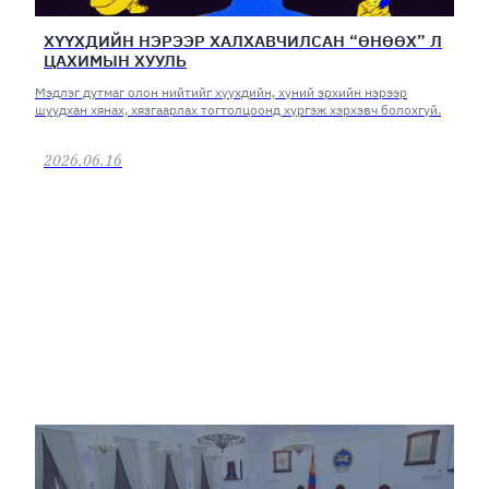
ХҮҮХДИЙН НЭРЭЭР ХАЛХАВЧИЛСАН “ӨНӨӨХ” Л
ЦАХИМЫН ХУУЛЬ
Мэдлэг дутмаг олон нийтийг хүүхдийн, хүний эрхийн нэрээр
шуудхан хянах, хязгаарлах тогтолцоонд хүргэж хэрхэвч болохгүй.
2026.06.16