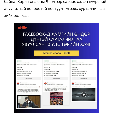
байна. Харин энэ оны 9 дүгээр сараас эхлэн нүүрсний
асуудалтай холбоотой постууд түгээж, сурталчилгаа
хийх болжээ.