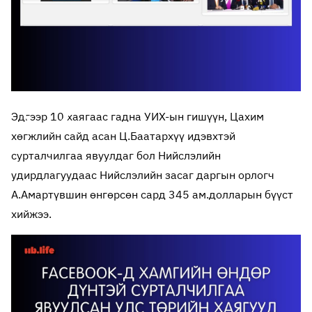
Эдгээр 10 хаягаас гадна УИХ-ын гишүүн, Цахим
хөгжлийн сайд асан Ц.Баатархүү идэвхтэй
сурталчилгаа явуулдаг бол Нийслэлийн
удирдлагуудаас Нийслэлийн засаг даргын орлогч
А.Амартүвшин өнгөрсөн сард 345 ам.долларын бүүст
хийжээ.