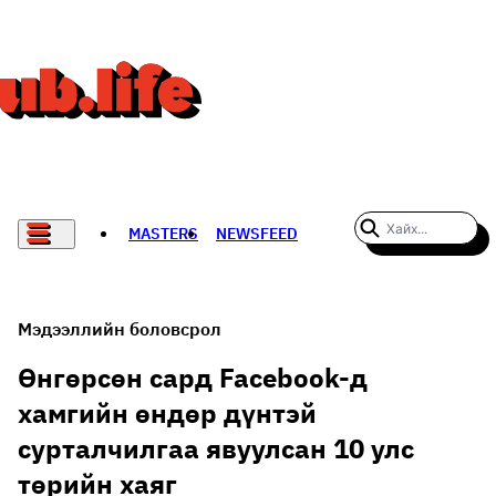
MASTERS
NEWSFEED
#WOMENWHODARE
СПОРТ
Мэдээллийн боловсрол
ХӨЛБӨМБӨГ
Өнгөрсөн сард Facebook-д
хамгийн өндөр дүнтэй
THE NEW YORK TIMES
сурталчилгаа явуулсан 10 улс
НАДАД НЭГ САНАЛ БАЙНА
төрийн хаяг