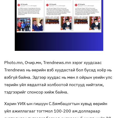
Photo.mn, Очир.мн, Trendnews.mn зэрэг хуудсаас
Trendnews нь өөрийн вэб хуудастай бол бусад хоёр нь
вэбгүй байна. Эдгээр хуудас нь мөн л ойрын үеийн улс
төрийн үйл явдалтай холбоотой постууд нийтэлж,
тэдгээрийг спонсор хийж байна.
Харин УИХ-ын гишүүн С.Бямбацогтын хувьд өөрийн
үйл ажиллагааг тогтмол 100-200 ам.доллараар