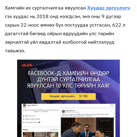
Хамгийн их сурталчилгаа явуулсан
Хуудас эргүүлэгч
гэх хуудас нь 2018 онд нээгдсэн, энэ оны 9 дүгээр
сарын 22-ноос өмнөх бүх постуудаа устгасан, 622 л
дагагчтай бөгөөд ойрын өдрүүдийн улс төрийн
зөрчилтэй үйл явдалтай холбоотой нийтлэлүүд
тавьжээ.