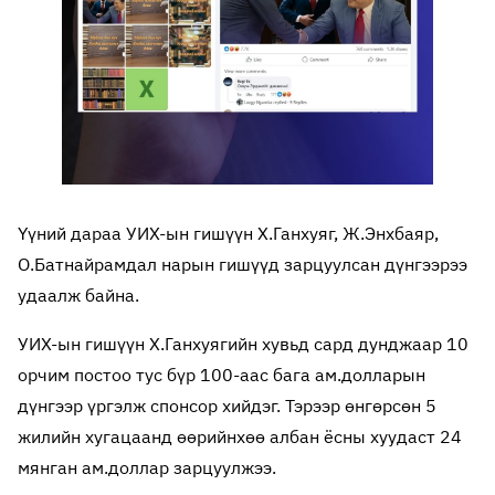
Үүний дараа УИХ-ын гишүүн Х.Ганхуяг, Ж.Энхбаяр,
О.Батнайрамдал нарын гишүүд зарцуулсан дүнгээрээ
удаалж байна.
УИХ-ын гишүүн Х.Ганхуягийн хувьд сард дунджаар 10
орчим постоо тус бүр 100-аас бага ам.долларын
дүнгээр үргэлж спонсор хийдэг. Тэрээр өнгөрсөн 5
жилийн хугацаанд өөрийнхөө албан ёсны хуудаст 24
мянган ам.доллар зарцуулжээ.