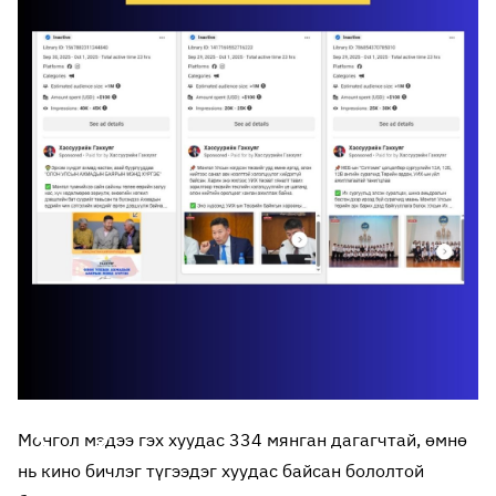
Монгол мэдээ гэх хуудас 334 мянган дагагчтай, өмнө
нь кино бичлэг түгээдэг хуудас байсан бололтой