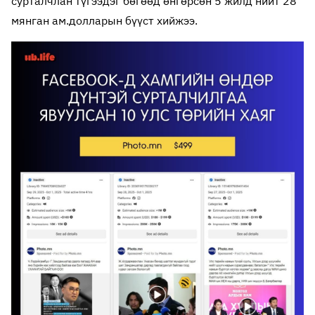
сурталчлан түгээдэг бөгөөд өнгөрсөн 5 жилд нийт 28
мянган ам.долларын бүүст хийжээ.