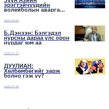
эрэгтэйчүүдийн
волейболын аварга
шалгаруулах тэмцээн
эхэллээ
2026.08.05
Б.Дэнзэн: Бэлгэдэл
нурсны дараа улс орон
нурдаг юм аа
2026.07.31
ДУУЛИАН:
Хөлбөмбөгийг зарж
болно гэж үү?
2026.07.30