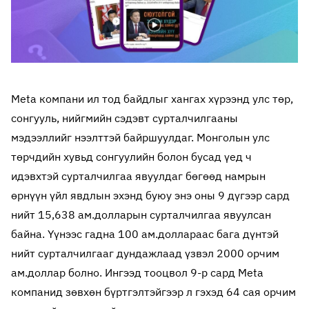
Meta компани ил тод байдлыг хангах хүрээнд улс төр,
сонгууль, нийгмийн сэдэвт сурталчилгааны
мэдээллийг нээлттэй байршуулдаг. Монголын улс
төрчдийн хувьд сонгуулийн болон бусад үед ч
идэвхтэй сурталчилгаа явуулдаг бөгөөд намрын
өрнүүн үйл явдлын эхэнд буюу энэ оны 9 дүгээр сард
нийт 15,638 ам.долларын сурталчилгаа явуулсан
байна. Үүнээс гадна 100 ам.доллараас бага дүнтэй
нийт сурталчилгааг дундажлаад үзвэл 2000 орчим
ам.доллар болно. Ингээд тооцвол 9-р сард Meta
компанид зөвхөн бүртгэлтэйгээр л гэхэд 64 сая орчим