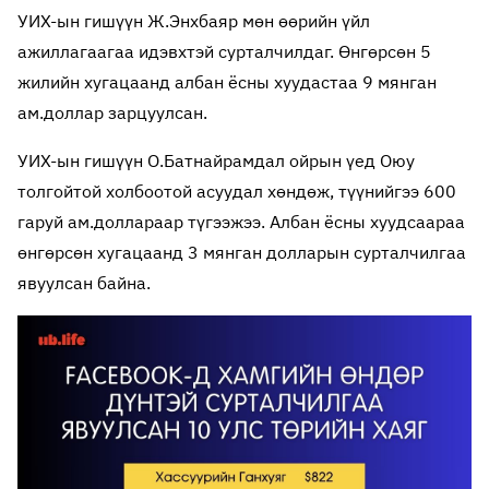
УИХ-ын гишүүн Ж.Энхбаяр мөн өөрийн үйл
ажиллагаагаа идэвхтэй сурталчилдаг. Өнгөрсөн 5
жилийн хугацаанд албан ёсны хуудастаа 9 мянган
ам.доллар зарцуулсан.
УИХ-ын гишүүн О.Батнайрамдал ойрын үед Оюу
толгойтой холбоотой асуудал хөндөж, түүнийгээ 600
гаруй ам.доллараар түгээжээ. Албан ёсны хуудсаараа
өнгөрсөн хугацаанд 3 мянган долларын сурталчилгаа
явуулсан байна.