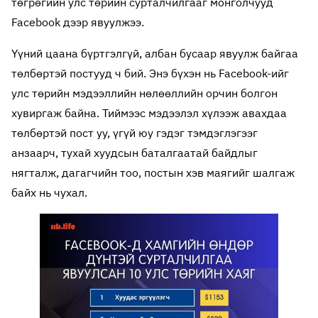
төгрөгийн улс төрийн сурталчилгааг монголчууд
Facebook дээр явуулжээ.
Үүний цаана бүртгэлгүй, албан бусаар явуулж байгаа
төлбөртэй постууд ч бий. Энэ бүхэн нь Facebook-ийг
улс төрийн мэдээллийн нөлөөллийн орчин болгон
хувиргаж байна. Тиймээс мэдээлэл хүлээж авахдаа
төлбөртэй пост уу, үгүй юу гэдэг тэмдэглэгээг
анзаарч, тухай хуудсын баталгаатай байдлыг
нягталж, дагагчийн тоо, постын хэв маягийг шалгаж
байх нь чухал.