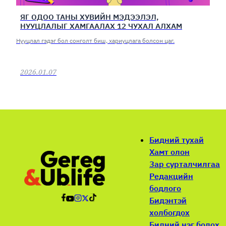
ЯГ ОДОО ТАНЫ ХУВИЙН МЭДЭЭЛЭЛ,
НУУЦЛАЛЫГ ХАМГААЛАХ 12 ЧУХАЛ АЛХАМ
Нууцлал гэдэг бол сонголт биш, хариуцлага болсон цаг.
2026.01.07
Бидний тухай
Хамт олон
Зар сурталчилгаа
Редакцийн
бодлого
Бидэнтэй
холбогдох
Бидний нэг болох