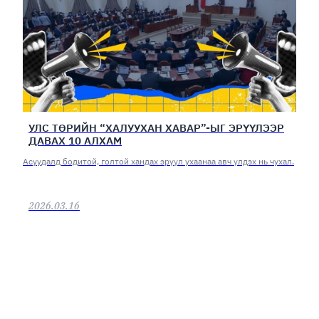
УЛС ТӨРИЙН “ХАЛУУХАН ХАВАР”-ЫГ ЭРҮҮЛЭЭР
ДАВАХ 10 АЛХАМ
Асуудалд бодитой, голтой хандах эрүүл ухаанаа авч үлдэх нь чухал.
2026.03.16