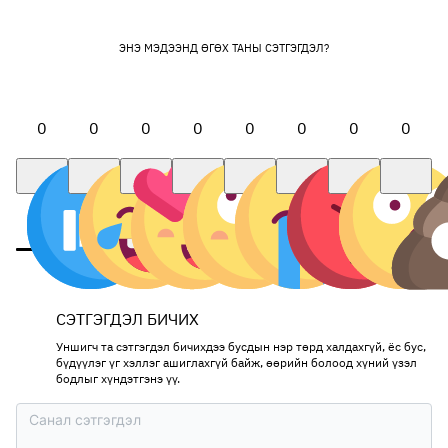
ЭНЭ МЭДЭЭНД ӨГӨХ ТАНЫ СЭТГЭГДЭЛ?
0
0
0
0
0
0
0
0
СЭТГЭГДЭЛ БИЧИХ
Уншигч та сэтгэгдэл бичихдээ бусдын нэр төрд халдахгүй, ёс бус,
бүдүүлэг үг хэллэг ашиглахгүй байж, өөрийн болоод хүний үзэл
бодлыг хүндэтгэнэ үү.