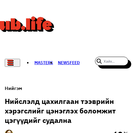
MASTERS
NEWSFEED
#WOMENWHODARE
СПОРТ
Нийгэм
ХӨЛБӨМБӨГ
Нийслэлд цахилгаан тээврийн
хэрэгслийг цэнэглэх боломжит
THE NEW YORK TIMES
цэгүүдийг судална
НАДАД НЭГ САНАЛ БАЙНА