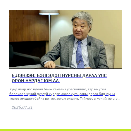
Б.ДЭНЗЭН: БЭЛГЭДЭЛ НУРСНЫ ДАРАА УЛС
ОРОН НУРДАГ ЮМ АА
Хүнд ямар нэг идеал байж гэмээнэ урагшилдаг, тэр нь үгүй
болохоор хүний дургүй хүрдэг. Хэсэг хугацааны дараа бид юуны
төлөө амьдарч байна вэ гэж асууж эхэлнэ. Тиймээс л үүнийгээ үгүй
хийж болохгүй.
2026.07.31