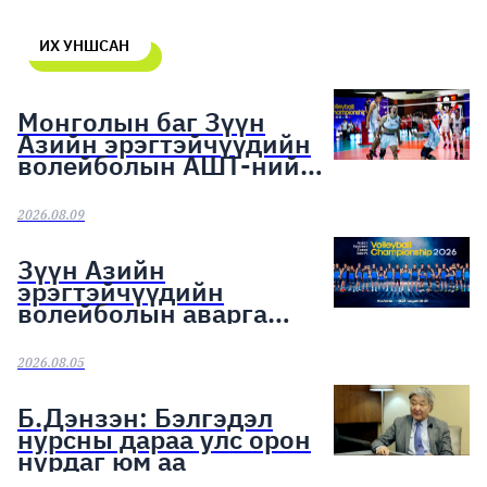
ИХ УНШСАН
Монголын баг Зүүн
Азийн эрэгтэйчүүдийн
волейболын АШТ-ний
хүрэл медалийн эзэд
боллоо
2026.08.09
Зүүн Азийн
эрэгтэйчүүдийн
волейболын аварга
шалгаруулах тэмцээн
эхэллээ
2026.08.05
Б.Дэнзэн: Бэлгэдэл
нурсны дараа улс орон
нурдаг юм аа