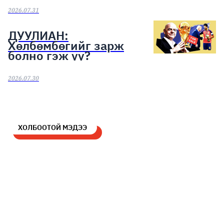
2026.07.31
ДУУЛИАН:
Хөлбөмбөгийг зарж
болно гэж үү?
2026.07.30
ХОЛБООТОЙ МЭДЭЭ