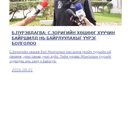
Б.ПҮРЭВДАГВА: С.ЗОРИГИЙН ХӨШӨӨГ ХУУЧИН
БАЙРШИЛД НЬ БАЙРЛУУЛАХЫГ ҮҮРЭГ
БОЛГОЛОО
С.Зоригийн хөшөө бол Монголын нэн шинэ үеийн түүхийн ой
санамж, үзэл санаа, үнэт зүйл. Тийм учраас Монголын түүхийг
худалдах эрх хэнд ч байхгүй.
2026.08.01