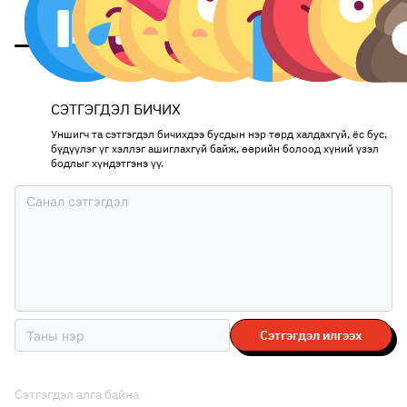
СЭТГЭГДЭЛ БИЧИХ
Уншигч та сэтгэгдэл бичихдээ бусдын нэр төрд халдахгүй, ёс бус,
бүдүүлэг үг хэллэг ашиглахгүй байж, өөрийн болоод хүний үзэл
бодлыг хүндэтгэнэ үү.
Сэтгэгдэл илгээх
Сэтгэгдэл алга байна