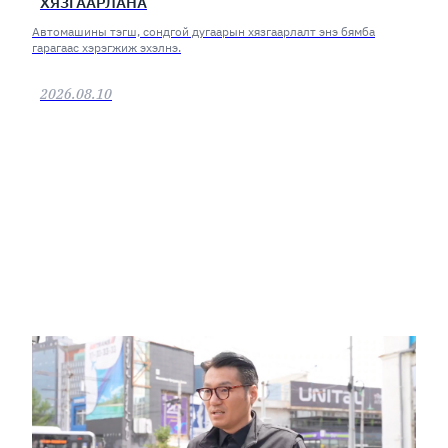
ХЯЗГААРЛАНА
Автомашины тэгш, сондгой дугаарын хязгаарлалт энэ бямба
гарагаас хэрэгжиж эхэлнэ.
2026.08.10