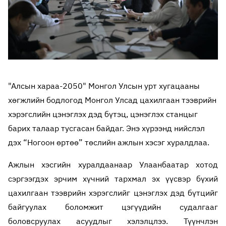
"Алсын хараа-2050" Монгол Улсын урт хугацааны
хөгжлийн бодлогод Монгол Улсад цахилгаан тээврийн
хэрэгслийн цэнэглэх дэд бүтэц, цэнэглэх станцыг
барих талаар тусгасан байдаг. Энэ хүрээнд нийслэл
дэх “Ногоон өртөө” төслийн ажлын хэсэг хуралдлаа.
Ажлын хэсгийн хуралдаанаар Улаанбаатар хотод
сэргээгдэх эрчим хүчний тархмал эх үүсвэр бүхий
цахилгаан тээврийн хэрэгслийг цэнэглэх дэд бүтцийг
байгуулах боломжит цэгүүдийн судалгааг
боловсруулах асуудлыг хэлэлцлээ. Түүнчлэн