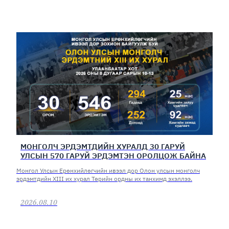
МОНГОЛЧ ЭРДЭМТДИЙН ХУРАЛД 30 ГАРУЙ
УЛСЫН 570 ГАРУЙ ЭРДЭМТЭН ОРОЛЦОЖ БАЙНА
Монгол Улсын Ерөнхийлөгчийн ивээл дор Олон улсын монголч
эрдэмтдийн XIII их хурал Төрийн ордны их танхимд эхэллээ.
2026.08.10