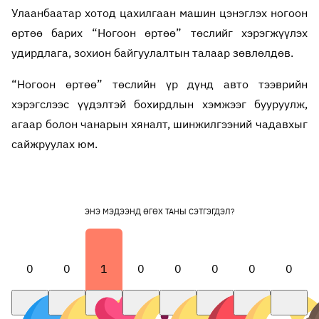
Улаанбаатар хотод цахилгаан машин цэнэглэх ногоон
өртөө барих “Ногоон өртөө” төслийг хэрэгжүүлэх
удирдлага, зохион байгуулалтын талаар зөвлөлдөв.
“Ногоон өртөө” төслийн үр дүнд авто тээврийн
хэрэгслээс үүдэлтэй бохирдлын хэмжээг бууруулж,
агаар болон чанарын хяналт, шинжилгээний чадавхыг
сайжруулах юм.
ЭНЭ МЭДЭЭНД ӨГӨХ ТАНЫ СЭТГЭГДЭЛ?
0
0
1
0
0
0
0
0