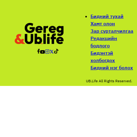
Бидний тухай
Хамт олон
Зар сурталчилгаа
Редакцийн
бодлого
Бидэнтэй
холбогдох
Бидний нэг болох
UB.Life All Rights Reserved.