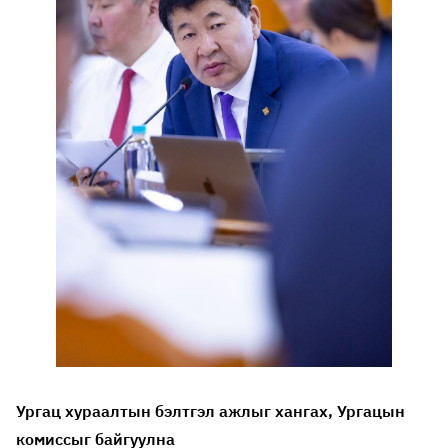
Ургац хураалтын бэлтгэл ажлыг хангах, Ургацын
комиссыг байгуулна