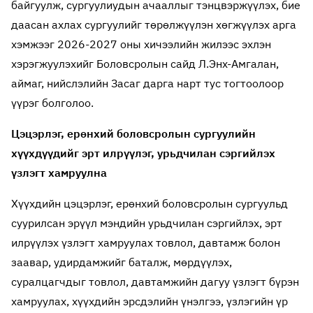
байгуулж, сургуулиудын ачааллыг тэнцвэржүүлэх, бие
даасан ахлах сургуулийг төрөлжүүлэн хөгжүүлэх арга
хэмжээг 2026-2027 оны хичээлийн жилээс эхлэн
хэрэгжуулэхийг Боловсролын сайд Л.Энх-Амгалан,
аймаг, нийслэлийн Засаг дарга нарт тус тогтоолоор
үүрэг болголоо.
Цэцэрлэг, ерөнхий боловсролын сургуулийн
хүүхдүүдийг эрт илрүүлэг, урьдчилан сэргийлэх
үзлэгт хамруулна
Хүүхдийн цэцэрлэг, ерөнхий боловсролын сургуульд
суурилсан эрүүл мэндийн урьдчилан сэргийлэх, эрт
илрүүлэх үзлэгт хамруулах товлол, давтамж болон
заавар, удирдамжийг баталж, мөрдүүлэх,
суралцагчдыг товлол, давтамжийн дагуу үзлэгт бүрэн
хамруулах, хүүхдийн эрсдэлийн үнэлгээ, үзлэгийн үр