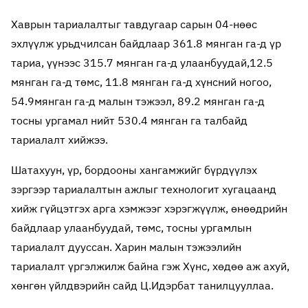
Хаврын тариалалтыг тавдугаар сарын 04-нөөс
эхлүүлж урьдчилсан байдлаар 361.8 мянган га-д үр
тариа, үүнээс 315.7 мянган га-д улаанбуудай,12.5
мянган га-д төмс, 11.8 мянган га-д хүнсний ногоо,
54.9мянган га-д малын тэжээл, 89.2 мянган га-д
тосны ургамал нийт 530.4 мянган га талбайд
тариалалт хийжээ.
Шатахуун, үр, бордооны хангамжийг бүрдүүлэх
зэргээр тариалалтын ажлыг технологит хугацаанд
хийж гүйцэтгэх арга хэмжээг хэрэгжүүлж, өнөөдрийн
байдлаар улаанбуудай, төмс, тосны ургамлын
тариалалт дууссан. Харин малын тэжээлийн
тариалалт үргэлжилж байна гэж Хүнс, хөдөө аж ахуй,
хөнгөн үйлдвэрийн сайд Ц.Идэрбат танилцууллаа.