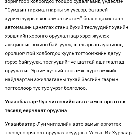
зорилгоор холбогдох тооцоо судалгаанд үндэслэн
“Сумдын тархмал нарны эх үүсвэр, батарей
хуримтлуурын хосолмол систем” болон цахилгаан
автомашин цэнэглэх станц бүхий төслүүдийг хувийн
хэвшлийн хөрөнгө оруулалтаар хэрэгжүүлэх
аукционыг зохион байгуулж, шалгарсан аукционд
оролцогчтой холбогдох хууль тогтоомжийн дагуу
гэрээ байгуулж, төслүүдийг үе шаттай ашиглалтад
оруулахыг Эрчим хүчний хангамж, хүртээмжийн
найдвартай ажиллагааны тухай Засгийн газрын
тогтоолоор тус тус үүрэг болголоо.
Улаанбаатар-Лүн чиглэлийн авто замыг өргөтгөх
төсөлд өөрчлөлт оруулна
Улаанбаатар-Лүн чиглэлийн авто замыг өргөтгөх
төсөлд өөрчлөлт оруулах асуудлыг Улсын Их Хурлаар