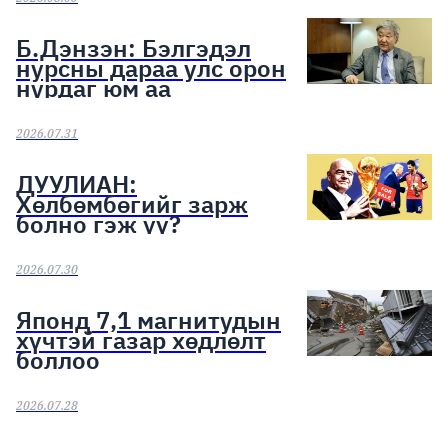
Б.Дэнзэн: Бэлгэдэл
нурсны дараа улс орон
нурдаг юм аа
2026.07.31
ДУУЛИАН:
Хөлбөмбөгийг зарж
болно гэж үү?
2026.07.30
Японд 7,1 магнитудын
хүчтэй газар хөдлөлт
боллоо
2026.07.28