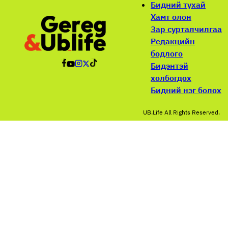
Бидний тухай
Хамт олон
Зар сурталчилгаа
Редакцийн
бодлого
Бидэнтэй
холбогдох
Бидний нэг болох
UB.Life All Rights Reserved.