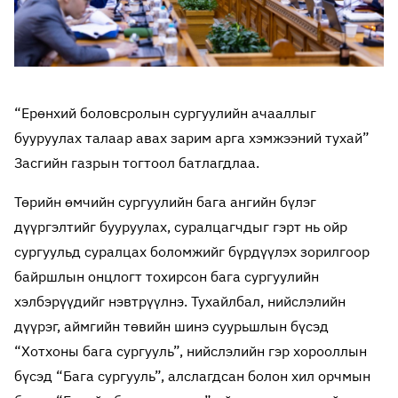
“Ерөнхий боловсролын сургуулийн ачааллыг
бууруулах талаар авах зарим арга хэмжээний тухай”
Засгийн газрын тогтоол батлагдлаа.
Төрийн өмчийн сургуулийн бага ангийн бүлэг
дүүргэлтийг бууруулах, суралцагчдыг гэрт нь ойр
сургуульд суралцах боломжийг бүрдүүлэх зорилгоор
байршлын онцлогт тохирсон бага сургуулийн
хэлбэрүүдийг нэвтрүүлнэ. Тухайлбал, нийслэлийн
дүүрэг, аймгийн төвийн шинэ суурьшлын бүсэд
“Хотхоны бага сургууль”, нийслэлийн гэр хорооллын
бүсэд “Бага сургууль”, алслагдсан болон хил орчмын