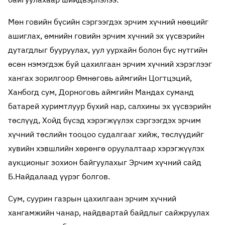
Мөн говийн бүсийн сэргээгдэх эрчим хүчний нөөцийг
ашиглах, өмнийн говийн эрчим хүчний эх үүсвэрийн
дутагдлыг бууруулах, уул уурхайн болон бүс нутгийн
өсөн нэмэгдэж буй цахилгаан эрчим хүчний хэрэглээг
хангах зорилгоор Өмнөговь аймгийн Цогтцэций,
Ханбогд сум, Дорноговь аймгийн Мандах суманд
батарей хуримтлуур бүхий нар, салхины эх үүсвэрийн
төслүүд, Хойд бүсэд хэрэгжүүлэх сэргээгдэх эрчим
хүчний төслийн тооцоо судалгааг хийж, төслүүдийг
хувийн хэвшлийн хөрөнгө оруулалтаар хэрэгжүүлэх
аукционыг зохион байгуулахыг Эрчим хүчний сайд
Б.Найдалаад үүрэг болгов.
Сум, суурин газрын цахилгаан эрчим хүчний
хангамжийн чанар, найдвартай байдлыг сайжруулах