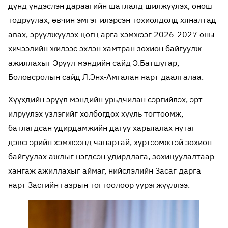
дүнд үндэслэн дараагийн шатлалд шилжүүлэх, онош
тодруулах, өвчин эмгэг илэрсэн тохиолдолд хяналтад
авах, эрүүлжүүлэх цогц арга хэмжээг 2026-2027 оны
хичээлийн жилээс эхлэн хамтран зохион байгуулж
ажиллахыг Эрүүл мэндийн сайд Э.Батшугар,
Боловсролын сайд Л.Энх-Амгалан нарт даалгалаа.
Хүүхдийн эрүүл мэндийн урьдчилан сэргийлэх, эрт
илрүүлэх үзлэгийг холбогдох хууль тогтоомж,
батлагдсан удирдамжийн дагуу харьяалах нутаг
дэвсгэрийн хэмжээнд чанартай, хүртээмжтэй зохион
байгуулах ажлыг нэгдсэн удирдлага, зохицуулалтаар
хангаж ажиллахыг аймаг, нийслэлийн Засаг дарга
нарт Засгийн газрын тогтоолоор үүрэгжүүллээ.