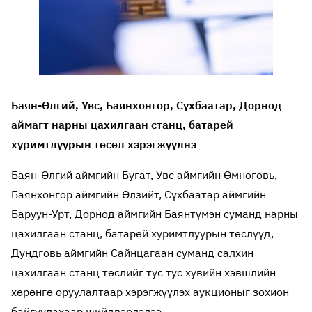
Баян-Өлгий, Увс, Баянхонгор, Сүхбаатар, Дорнод
аймагт нарны цахилгаан станц, батарей
хуримтлуурын төсөл хэрэгжүүлнэ
Баян-Өлгий аймгийн Бугат, Увс аймгийн Өмнөговь,
Баянхонгор аймгийн Өлзийт, Сүхбаатар аймгийн
Баруун-Урт, Дорнод аймгийн Баянтүмэн суманд нарны
цахилгаан станц, батарей хуримтлуурын төслүүд,
Дундговь аймгийн Сайнцагаан суманд салхин
цахилгаан станц төслийг тус тус хувийн хэвшлийн
хөрөнгө оруулалтаар хэрэгжүүлэх аукционыг зохион
байгуулахаар шийдвэрлэлээ.