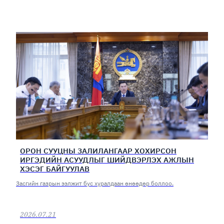
ОРОН СУУЦНЫ ЗАЛИЛАНГААР ХОХИРСОН
ИРГЭДИЙН АСУУДЛЫГ ШИЙДВЭРЛЭХ АЖЛЫН
ХЭСЭГ БАЙГУУЛАВ
Засгийн газрын ээлжит бус хуралдаан өнөөдөр боллоо.
2026.07.21