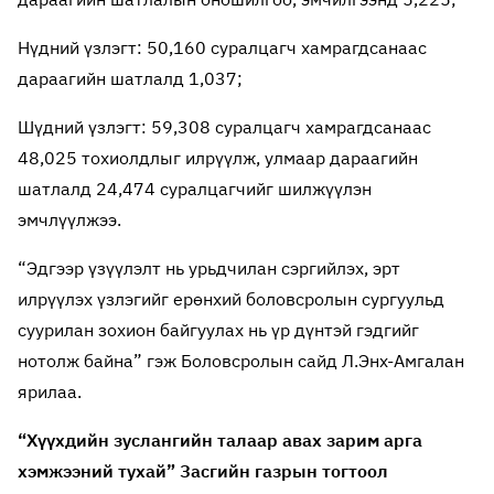
Нүдний үзлэгт: 50,160 суралцагч хамрагдсанаас
дараагийн шатлалд 1,037;
Шүдний үзлэгт: 59,308 суралцагч хамрагдсанаас
48,025 тохиолдлыг илрүүлж, улмаар дараагийн
шатлалд 24,474 суралцагчийг шилжүүлэн
эмчлүүлжээ.
“Эдгээр үзүүлэлт нь урьдчилан сэргийлэх, эрт
илрүүлэх үзлэгийг ерөнхий боловсролын сургуульд
суурилан зохион байгуулах нь үр дүнтэй гэдгийг
нотолж байна” гэж Боловсролын сайд Л.Энх-Амгалан
ярилаа.
“Хүүхдийн зуслангийн талаар авах зарим арга
хэмжээний тухай” Засгийн газрын тогтоол