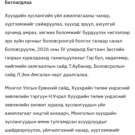
батлагдлаа
Хүүхдийн зуслангийн үйл ажиллагааны чанар,
хүртээмжийг сайжруулах, хүүхэд эрүүл, аюулгүй
орчинд амрах, хөгжих боломжийг бүрдүүлэх чиглэлээр
эрх зүйн орчныг боловсронгуй болгох талаар санал
боловсруулж, 2026 оны IV улиралд багтаан Засгийн
газрын хуралдаанд танилцуулахыг Гэр бүл, хөдөлмөр,
нийгмийн хамгааллын сайд Т.Аубакир, Боловсролын
сайд Л.Энх-Амгалан нарт даалгалаа.
Монгол Улсын Ерөнхий сайд, Хүүхдийн төлөө үндэсний
зөвлөлийн тэргүүн Н.Учрал Хүүхдийн төлөө үндэсний
зөвлөлийн ээлжит хуралд зуслангуудын үйл
ажиллагааг онцгой анхаарч, Монголын хүүхдийн
зуслангуудын өмнө тулгамдсан асуудлуудыг
шийдвэрлүүлэх, үйлчилгээний чанар, хүртээмжийг