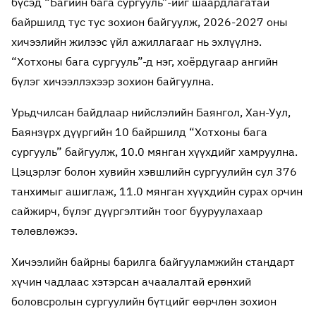
бүсэд “Багийн бага сургууль”-ийг шаардлагатай
байршилд тус тус зохион байгуулж, 2026-2027 оны
хичээлийн жилээс үйл ажиллагааг нь эхлүүлнэ.
“Хотхоны бага сургууль”-д нэг, хоёрдугаар ангийн
бүлэг хичээллэхээр зохион байгуулна.
Урьдчилсан байдлаар нийслэлийн Баянгол, Хан-Уул,
Баянзүрх дүүргийн 10 байршилд “Хотхоны бага
сургууль” байгуулж, 10.0 мянган хүүхдийг хамруулна.
Цэцэрлэг болон хувийн хэвшлийн сургуулийн сул 376
танхимыг ашиглаж, 11.0 мянган хүүхдийн сурах орчин
сайжирч, бүлэг дүүргэлтийн тоог бууруулахаар
төлөвлөжээ.
Хичээлийн байрны барилга байгууламжийн стандарт
хүчин чадлаас хэтэрсан ачаалалтай ерөнхий
боловсролын сургуулийн бүтцийг өөрчлөн зохион