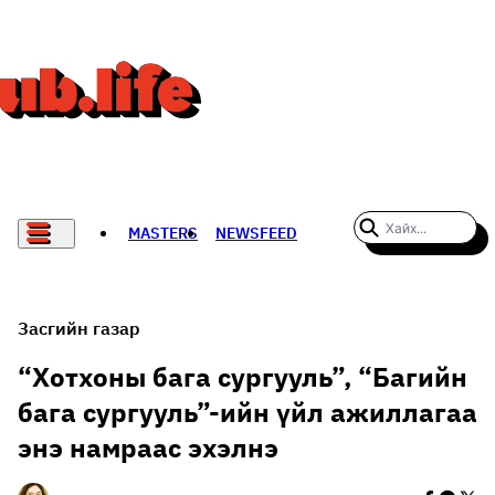
MASTERS
NEWSFEED
#WOMENWHODARE
СПОРТ
Засгийн газар
ХӨЛБӨМБӨГ
“Хотхоны бага сургууль”, “Багийн
бага сургууль”-ийн үйл ажиллагаа
THE NEW YORK TIMES
энэ намраас эхэлнэ
НАДАД НЭГ САНАЛ БАЙНА