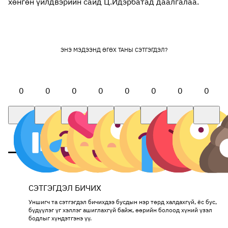
хөнгөн үйлдвэрийн сайд Ц.Идэрбатад даалгалаа.
ЭНЭ МЭДЭЭНД ӨГӨХ ТАНЫ СЭТГЭГДЭЛ?
0
0
0
0
0
0
0
0
СЭТГЭГДЭЛ БИЧИХ
Уншигч та сэтгэгдэл бичихдээ бусдын нэр төрд халдахгүй, ёс бус,
бүдүүлэг үг хэллэг ашиглахгүй байж, өөрийн болоод хүний үзэл
бодлыг хүндэтгэнэ үү.