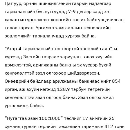
Цаг уур, орчны шинжилгээний газрын мэдээгээр
тариалангийн бүс нутгуудад 7-9 дүгээр сард хэт
халалтын үргэлжлэх хоногийн тоо их байх урьдчилсан
төлөв гарсан. Ургамал хамгааллын технологийн
зөвлөмжийг тариаланчдад хүргэж байна.
“Атар-4 Тариалангийн тогтвортой хөгжлийн аян”-ы
хүрээнд Засгийн газраас хариуцан төлөх хүүгийн
дэмжлэгтэй, арилжааны банкны эх үүсвэр бүхий
хөнгөлөлттэй зээл олгохоор шийдвэрлэсэн.
Өнөөдрийн байдлаар арилжааны банкнаас нийт 854
иргэн, аж ахуйн нэгжид 128.9 тэрбум төгрөгийн
хөнгөлөлттэй зээл олгоод байна. Зээл олгох ажил
үргэлжилж байна.
“Нутагтаа эзэн 100:1000” төслийг 17 аймгийн 25
суманд гурван төрлийн тэжээлийн таримлын 412 тонн