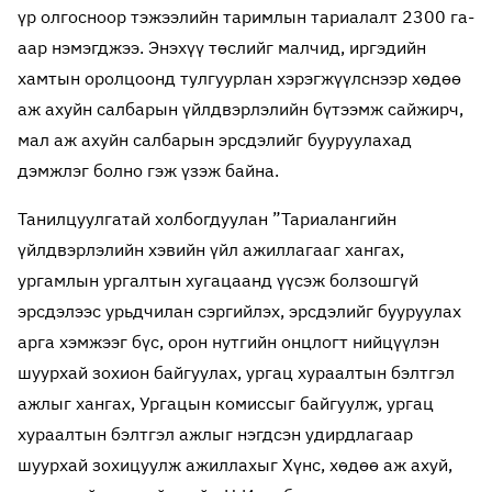
үр олгосноор тэжээлийн таримлын тариалалт 2300 га-
аар нэмэгджээ. Энэхүү төслийг малчид, иргэдийн
хамтын оролцоонд тулгуурлан хэрэгжүүлснээр хөдөө
аж ахуйн салбарын үйлдвэрлэлийн бүтээмж сайжирч,
мал аж ахуйн салбарын эрсдэлийг бууруулахад
дэмжлэг болно гэж үзэж байна.
Танилцуулгатай холбогдуулан ”Тариалангийн
үйлдвэрлэлийн хэвийн үйл ажиллагааг хангах,
ургамлын ургалтын хугацаанд үүсэж болзошгүй
эрсдэлээс урьдчилан сэргийлэх, эрсдэлийг бууруулах
арга хэмжээг бүс, орон нутгийн онцлогт нийцүүлэн
шуурхай зохион байгуулах, ургац хураалтын бэлтгэл
ажлыг хангах, Ургацын комиссыг байгуулж, ургац
хураалтын бэлтгэл ажлыг нэгдсэн удирдлагаар
шуурхай зохицуулж ажиллахыг Хүнс, хөдөө аж ахуй,