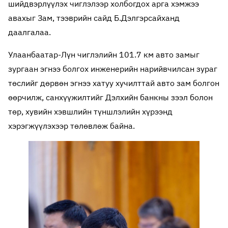
шийдвэрлүүлэх чиглэлээр холбогдох арга хэмжээ
авахыг Зам, тээврийн сайд Б.Дэлгэрсайханд
даалгалаа.
Улаанбаатар-Лүн чиглэлийн 101.7 км авто замыг
зургаан эгнээ болгох инженерийн нарийвчилсан зураг
төслийг дөрвөн эгнээ хатуу хучилттай авто зам болгон
өөрчилж, санхүүжилтийг Дэлхийн банкны зээл болон
төр, хувийн хэвшлийн түншлэлийн хүрээнд
хэрэгжүүлэхээр төлөвлөж байна.