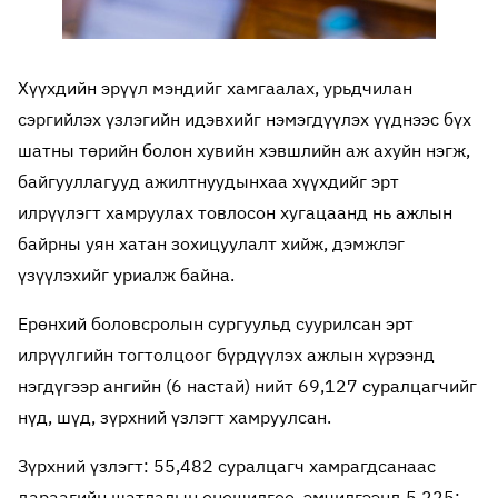
Хүүхдийн эрүүл мэндийг хамгаалах, урьдчилан
сэргийлэх үзлэгийн идэвхийг нэмэгдүүлэх үүднээс бүх
шатны төрийн болон хувийн хэвшлийн аж ахуйн нэгж,
байгууллагууд ажилтнуудынхаа хүүхдийг эрт
илрүүлэгт хамруулах товлосон хугацаанд нь ажлын
байрны уян хатан зохицуулалт хийж, дэмжлэг
үзүүлэхийг уриалж байна.
Ерөнхий боловсролын сургуульд суурилсан эрт
илрүүлгийн тогтолцоог бүрдүүлэх ажлын хүрээнд
нэгдүгээр ангийн (6 настай) нийт 69,127 суралцагчийг
нүд, шүд, зүрхний үзлэгт хамруулсан.
Зүрхний үзлэгт: 55,482 суралцагч хамрагдсанаас
дараагийн шатлалын оношилгоо, эмчилгээнд 5,225;