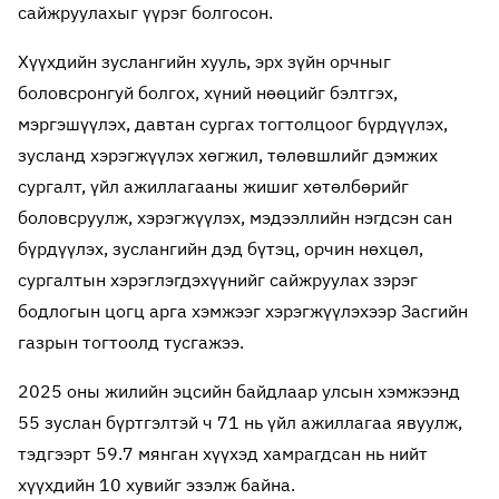
сайжруулахыг үүрэг болгосон.
Хүүхдийн зуслангийн хууль, эрх зүйн орчныг
боловсронгуй болгох, хүний нөөцийг бэлтгэх,
мэргэшүүлэх, давтан сургах тогтолцоог бүрдүүлэх,
зусланд хэрэгжүүлэх хөгжил, төлөвшлийг дэмжих
сургалт, үйл ажиллагааны жишиг хөтөлбөрийг
боловсруулж, хэрэгжүүлэх, мэдээллийн нэгдсэн сан
бүрдүүлэх, зуслангийн дэд бүтэц, орчин нөхцөл,
сургалтын хэрэглэгдэхүүнийг сайжруулах зэрэг
бодлогын цогц арга хэмжээг хэрэгжүүлэхээр Засгийн
газрын тогтоолд тусгажээ.
2025 оны жилийн эцсийн байдлаар улсын хэмжээнд
55 зуслан бүртгэлтэй ч 71 нь үйл ажиллагаа явуулж,
тэдгээрт 59.7 мянган хүүхэд хамрагдсан нь нийт
хүүхдийн 10 хувийг эзэлж байна.