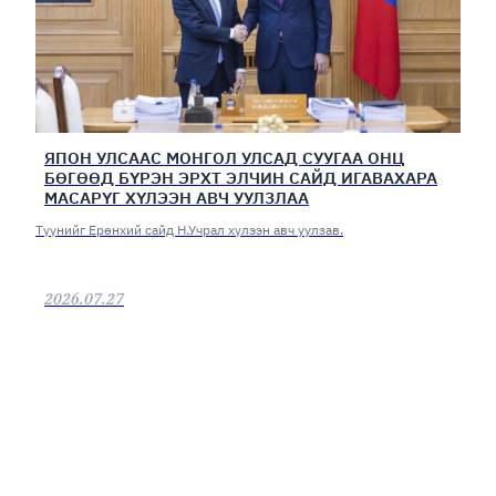
ЯПОН УЛСААС МОНГОЛ УЛСАД СУУГАА ОНЦ
БӨГӨӨД БҮРЭН ЭРХТ ЭЛЧИН САЙД ИГАВАХАРА
МАСАРҮГ ХҮЛЭЭН АВЧ УУЛЗЛАА
Түүнийг Ерөнхий сайд Н.Учрал хүлээн авч уулзав.
2026.07.27