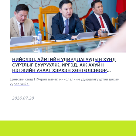
НИЙСЛЭЛ, АЙМГИЙН УДИРДЛАГУУДЫН ХҮНД
СУРТЛЫГ БУУРУУЛЖ, ИРГЭД, АЖ АХУЙН
НЭГЖИЙН АЧААГ ХЭРХЭН ХӨНГӨЛСНӨӨР
ДҮГНЭНЭ
Ерөнхий сайд Н.Учрал аймаг, нийслэлийн удирдлагуудтай цахим
хурал хийв.
2026.07.20