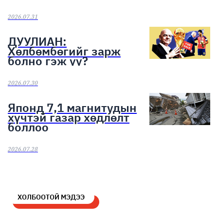
2026.07.31
ДУУЛИАН:
Хөлбөмбөгийг зарж
болно гэж үү?
2026.07.30
Японд 7,1 магнитудын
хүчтэй газар хөдлөлт
боллоо
2026.07.28
ХОЛБООТОЙ МЭДЭЭ