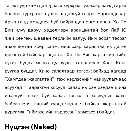
Тэгэх зуур хамтдаа Iguazu хүрхрээг үзэхээр замд гарах
боловч хүрхрээгээ үзэж чадалгүй төөрч, маргалдсаар
Аргентинд амьдарч буй байрандаа эргэн ирнэ. Хо По
Вин илүү даруу, хөдөлмөрч араншинтай бол Лай Ю
Фай хөнгөн, шаавай төрлийн залуу. Ийм эсрэг тэсрэг
араншинтай хоёр салж, нийлсээр харилцаа нь дэгэн
догонтой байсаар эцэстээ Хо По Вин хар ажил хийн
нутаг буцах мөнгө цуглуулж ганцаараа Хонг Конг
руугаа буцдаг. Кино салалтаар төгсөж байхад яагаад
“Хамтдаа жаргалтай” гэж нэрлэснийг найруулагчаас
асуухад “Таарахгүй хосууд салах нь хэн хэндээ шинэ
ирээдүйг нээж буй хэрэг. Тэглээ ч хосуудын хамт
байсан мөч тэдний хувьд яадаг ч байсан жаргалтай
дурсамж. Тиймээс ийн нэрлэсэн” хэмээсэн байдаг.
Нүцгэн (Naked)