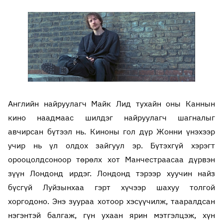
Английн найруулагч Майк Лид тухайн оны Каннын
кино наадмаас шилдэг найруулагч шагналыг
авчирсан бүтээл нь. Киноны гол дүр Жонни үнэхээр
учир нь үл олдох зайгуул эр. Бүтэхгүй хэрэгт
орооцолдсоноор төрөлх хот Манчестраасаа дүрвэн
зүүн Лондонд ирдэг. Лондонд тэрээр хуучин найз
бүсгүй Луйзынхаа гэрт хүчээр шахуу толгой
хоргодоно. Энэ зуураа хотоор хэсүүчилж, тааралдсан
нэгэнтэй балгаж, гүн ухаан ярин мэтгэлцэж, хүн