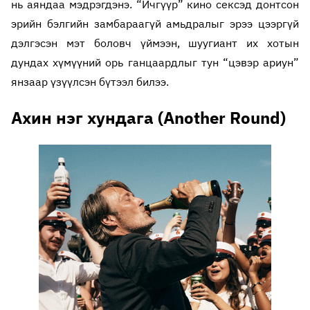
нь аяндаа мэдрэгдэнэ. “Ичгүүр” кино сексэд донтсон
эрийн бэлгийн замбараагүй амьдралыг эрээ цээргүй
дэлгэсэн мэт боловч үймээн, шуугиант их хотын
дундах хүмүүний орь ганцаардлыг тун “цэвэр ариун”
янзаар үзүүлсэн бүтээл билээ.
Ахин нэг хундага (Another Round)