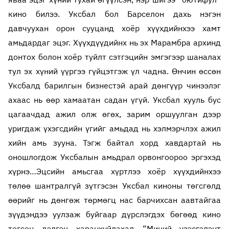
кино билээ. Уксбал бол Барселон дахь нэгэн
давчуухан орон сууцанд хоёр хүүхдийнхээ хамт
амьдардаг эцэг. Хүүхдүүдийнх нь эх Марамбра архинд
донтох болон хоёр туйлт сэтгэцийн эмгэгээр шаналах
тул эх хүний үүргээ гүйцэтгэж үл чадна. Өнчин өссөн
Уксбалд барилгын бизнестэй арай дөнгүүр чинээлэг
ахаас нь өөр хамаатан садан үгүй. Уксбал хууль бус
цагаачдад ажил олж өгөх, зарим оршуулган дээр
уригдаж үхэгсдийн үгийг амьдад нь хэлмэрчлэх ажил
хийн амь зууна. Тэгж байтал хорд хавдартай нь
оношлогдож Уксбалын амьдрал орвонгоороо эргэхэд
хүрнэ…Эцсийн амьсгаа хүртлээ хоёр хүүхдийнхээ
төлөө шантралгүй зүтгэсэн Уксбал киноны төгсгөлд
өөрийг нь дөнгөж төрмөгц нас барчихсан аавтайгаа
зүүдэндээ уулзаж буйгаар дүрслэгдэх бөгөөд кино
төгсөн дэлгэц харанхуйлахад “Миний үзэсгэлэнт