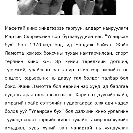
Мафитай кино хийдгээрээ гаргуун, алдарт найруулагч
Мартин Скорзесийн сор бүтээлүүдийн нэг. “Улайрсан
бух” бол 1970-иад онд ид мандаж байсан Жэйк
Ламотта хэмээх боксчны тухай намтарчилсан, спорт
төрлийн кино юм. Эр хүний төрөлхийн догшин,
түрэмгий, улайрсан зан авир ажил мэргэжлийнх нь
онцлог, карьерынх нь давуу тал болдог талбар бол
бокс. Жэйк Ламотта бол өөрийн нэр хүнд, эд баялгаа
нударгаараа олж авсан нэгэн. Харин ах дүүгийн хайр,
амрагийн хайр сэтгэлийг нударгаараа олж авч чадах
болов уу? “Улайрсан бух” бол дэлхийн кино урлагийн
түүхэнд спорт төрлийн киног тухайн тамирчны хувийн
амьдрал, хувь хүний зан чанартай нь уялдуулан