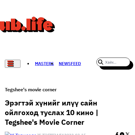
MASTERS
NEWSFEED
#WOMENWHODARE
СПОРТ
Tegshee's movie corner
ХӨЛБӨМБӨГ
Эрэгтэй хүнийг илүү сайн
ойлгоход туслах 10 кино |
THE NEW YORK TIMES
Tegshee's Movie Corner
НАДАД НЭГ САНАЛ БАЙНА