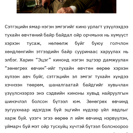
Сэтгэцийн ямар нэгэн эмгэгийг кино урлагт үзүүлэхдээ
тухайн өвчтөний байр байдал ойр орчмынх нь хүмүүст
хэрхэн тусаж, нөлөөлж буйг буюу голчлон
хөндлөнгийн этгээдийн байр сууринаас харуулах нь
элбэг. Харин “Эцэг” кинонд нэгэн эцгээр дамжуулан
“зөнөгрөх өвчин”-ийг тухайн өвчтөн өөрөө хэрхэн
хүлээн авч буйг, сэтгэцийн эл эмгэг тухайн хүндээ
хэчнээн төөрөм, шаналгаатай байдгийг хувьчлан
үзүүлснээрээ энэ сэдвийн киноны хувьд найруулгын
шинэчлэл болсон бүтээл юм. Зөнөгрөх өвчинд
зугуухнаар идэгдэж буй эцгийн нүдээр үйл явдлыг
харж буй. үзэгч эгээ өөрөө л ийм өвчинд нэрвүүлэн,
уймарч буй мэт ойр тусхуйц хүчтэй бүтээл болсноороо