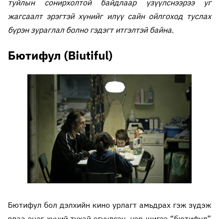
туйлын сонирхолтой байдлаар үзүүлснээрээ уг
жагсаалт эрэгтэй хүнийг илүү сайн ойлгоход туслах
бүрэн зураглал болно гэдэгт итгэлтэй байна.
Бютифул (Biutiful)
Бютифул бол дэлхийн кино урлагт амьдрах гэж зүдэж
яваа эцэг хүний тухай өгүүлсэн, нэр шигээ “бютифул”