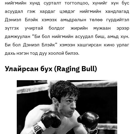
нийгмийн хүнд сурталт тогтолцоо, хүнийг хүн бус
асуудал гэж хардаг цэвдэг нийгмийн хандлагад
Дэниэл Блэйк хэмээх амьдралын төлөө гүрдийтэл
зүтгэх учиртай болдог жирийн мужаан эрээр
дамжуулан “Би бол нийгмийн асуудал биш, амьд хүн.
Би бол Дэниэл Блэйк” хэмээн хашгирсан кино урлаг
дахь нэгэн тод дуу хоолой билээ.
Улайрсан бух (Raging Bull)