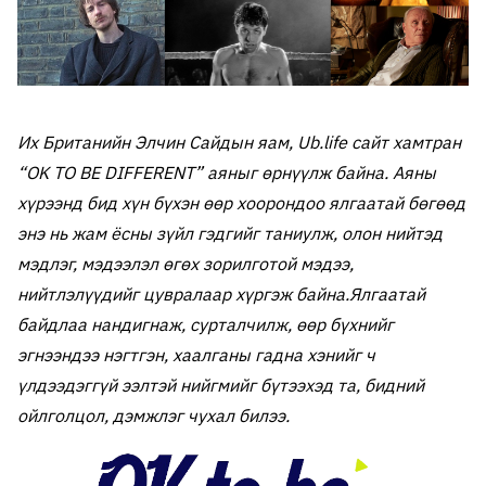
Их Британийн Элчин Сайдын яам, Ub.life сайт хамтран
“OK TO BE DIFFERENT” аяныг өрнүүлж байна. Аяны
хүрээнд бид хүн бүхэн өөр хоорондоо ялгаатай бөгөөд
энэ нь жам ёсны зүйл гэдгийг таниулж, олон нийтэд
мэдлэг, мэдээлэл өгөх зорилготой мэдээ,
нийтлэлүүдийг цувралаар хүргэж байна.
Ялгаатай
байдлаа нандигнаж, сурталчилж, өөр бүхнийг
эгнээндээ нэгтгэн, хаалганы гадна хэнийг ч
үлдээдэггүй ээлтэй нийгмийг бүтээхэд та, бидний
ойлголцол, дэмжлэг чухал билээ.