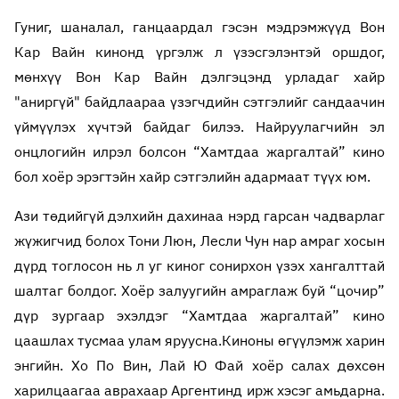
Гуниг, шаналал, ганцаардал гэсэн мэдрэмжүүд Вон
Кар Вайн кинонд үргэлж л үзэсгэлэнтэй оршдог,
мөнхүү Вон Кар Вайн дэлгэцэнд урладаг хайр
"аниргүй" байдлаараа үзэгчдийн сэтгэлийг сандаачин
үймүүлэх хүчтэй байдаг билээ. Найруулагчийн эл
онцлогийн илрэл болсон “Хамтдаа жаргалтай” кино
бол хоёр эрэгтэйн хайр сэтгэлийн адармаат түүх юм.
Ази төдийгүй дэлхийн дахинаа нэрд гарсан чадварлаг
жүжигчид болох Тони Люн, Лесли Чун нар амраг хосын
дүрд тоглосон нь л уг киног сонирхон үзэх хангалттай
шалтаг болдог. Хоёр залуугийн амраглаж буй “цочир”
дүр зургаар эхэлдэг “Хамтдаа жаргалтай” кино
цаашлах тусмаа улам яруусна.
Киноны өгүүлэмж харин
энгийн. Хо По Вин, Лай Ю Фай хоёр салах дөхсөн
харилцаагаа аврахаар Аргентинд ирж хэсэг амьдарна.