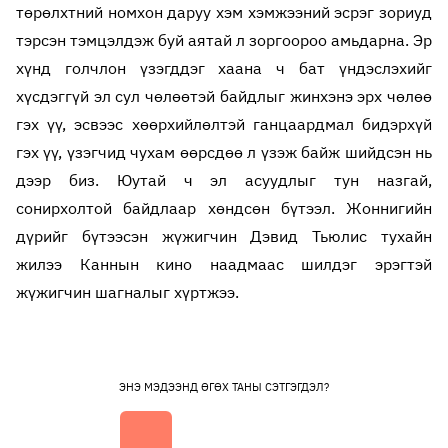
төрөлхтний номхон даруу хэм хэмжээний эсрэг зориуд
тэрсэн тэмцэлдэж буй аятай л зоргоороо амьдарна. Эр
хүнд голчлон үзэгддэг хаана ч бат үндэслэхийг
хүсдэггүй эл сул чөлөөтэй байдлыг жинхэнэ эрх чөлөө
гэх үү, эсвээс хөөрхийлөлтэй ганцаардмал бидэрхүй
гэх үү, үзэгчид чухам өөрсдөө л үзэж байж шийдсэн нь
дээр биз. Юутай ч эл асуудлыг тун назгай,
сонирхолтой байдлаар хөндсөн бүтээл. Жоннигийн
дүрийг бүтээсэн жүжигчин Дэвид Тьюлис тухайн
жилээ Каннын кино наадмаас шилдэг эрэгтэй
жүжигчин шагналыг хүртжээ.
ЭНЭ МЭДЭЭНД ӨГӨХ ТАНЫ СЭТГЭГДЭЛ?