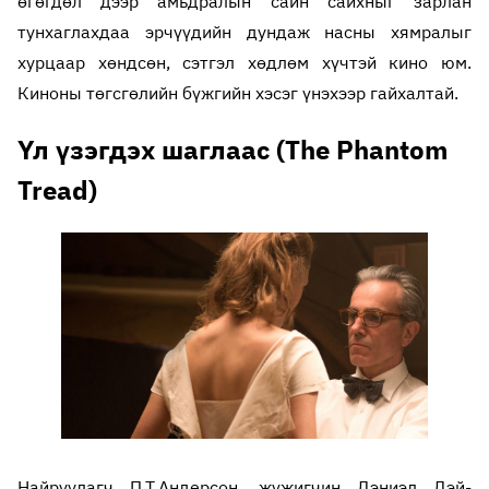
өгөгдөл дээр амьдралын сайн сайхныг зарлан
тунхаглахдаа эрчүүдийн дундаж насны хямралыг
хурцаар хөндсөн, сэтгэл хөдлөм хүчтэй кино юм.
Киноны төгсгөлийн бүжгийн хэсэг үнэхээр гайхалтай.
Үл үзэгдэх шаглаас (The Phantom
Tread)
Найруулагч П.Т.Андерсон, жүжигчин Дэниэл Дэй-