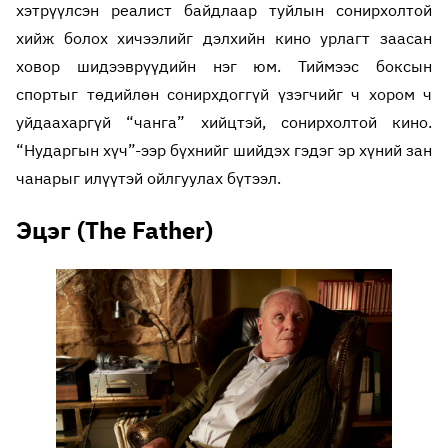
хэтрүүлсэн реалист байдлаар туйлын сонирхолтой
хийж болох хичээлийг дэлхийн кино урлагт заасан
ховор шидээврүүдийн нэг юм. Тиймээс боксын
спортыг төдийлөн сонирхдоггүй үзэгчийг ч хором ч
уйдаахаргүй “чанга” хийцтэй, сонирхолтой кино.
“Нударгын хүч”-ээр бүхнийг шийдэх гэдэг эр хүний зан
чанарыг илүүтэй ойлгуулах бүтээл.
Эцэг (The Father)