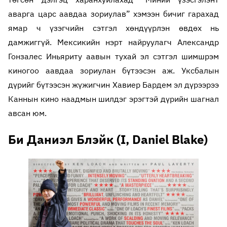
аварга царс аавдаа зориулав” хэмээн бичиг гарахад
ямар ч үзэгчийн сэтгэл хөндүүрлэн өвдөх нь
дамжиггүй. Мексикийн нэрт найруулагч Александр
Гонзалес Иньяриту аавын тухай эл сэтгэл шимшрэм
киногоо аавдаа зориулан бүтээсэн аж. Уксбалын
дүрийг бүтээсэн жүжигчин Хавиер Бардем эл дүрээрээ
Каннын кино наадмын шилдэг эрэгтэй дүрийн шагнал
авсан юм.
Би Даниэл Блэйк (I, Daniel Blake)