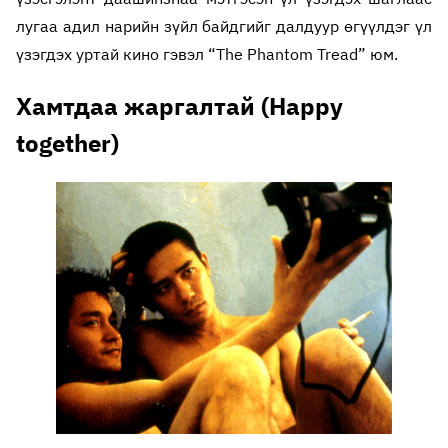
лугаа адил нарийн зүйл байдгийг далдуур өгүүлдэг үл
үзэгдэх уртай кино гэвэл “The Phantom Tread” юм.
Хамтдаа жаргалтай (Happy
together)