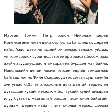
Мартин, Томми, Петр болон Николаж дөрөв
Копенхагены нэгэн дунд сургуульд багшилдаг, дөрвөн
найз. Ажил дээр нь тэдний хичээлээс залхаж, уйдаж,
үл тоомсорлох сурагчид, гэртээ ар араасаа босож ирэх
ахуйн асуудлуудаас л амьдрал нь бүрдсэн мэт байна.
Николажийн дөчин насны төрсөн өдрийг тэмдэглэж
байгаад нэг нь Финн Скардеруд гэх сэтгэл судлаачийн
хүн угаас 0.05 % алкохолын дутагдалтай төрдөг, эл
дутагдсан хувийг нөхөх юм бол тухайн хүний амьдрал
илүү бүтээлч, жаргалтай болдог гэсэн онол байдгийг
дурдаж, дөрвөн найз ч энэ онолыг өөрсөд дээрээ