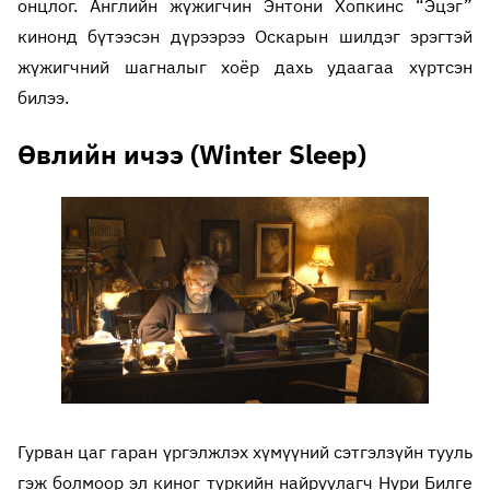
онцлог. Английн жүжигчин Энтони Хопкинс “Эцэг”
кинонд бүтээсэн дүрээрээ Оскарын шилдэг эрэгтэй
жүжигчний шагналыг хоёр дахь удаагаа хүртсэн
билээ.
Өвлийн ичээ (Winter Sleep)
Гурван цаг гаран үргэлжлэх хүмүүний сэтгэлзүйн тууль
гэж болмоор эл киног түркийн найруулагч Нури Билге