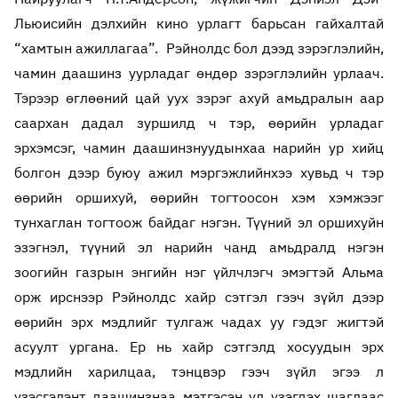
Льюисийн дэлхийн кино урлагт барьсан гайхалтай
“хамтын ажиллагаа”. Рэйнолдс бол дээд зэрэглэлийн,
чамин даашинз уурладаг өндөр зэрэглэлийн урлаач.
Тэрээр өглөөний цай уух зэрэг ахуй амьдралын аар
саархан дадал зуршилд ч тэр, өөрийн урладаг
эрхэмсэг, чамин даашинзнуудынхаа нарийн ур хийц
болгон дээр буюу ажил мэргэжлийнхээ хувьд ч тэр
өөрийн оршихуй, өөрийн тогтоосон хэм хэмжээг
тунхаглан тогтоож байдаг нэгэн. Түүний эл оршихуйн
эзэгнэл, түүний эл нарийн чанд амьдралд нэгэн
зоогийн газрын энгийн нэг үйлчлэгч эмэгтэй Альма
орж ирснээр Рэйнолдс хайр сэтгэл гээч зүйл дээр
өөрийн эрх мэдлийг тулгаж чадах уу гэдэг жигтэй
асуулт ургана. Ер нь хайр сэтгэлд хосуудын эрх
мэдлийн харилцаа, тэнцвэр гээч зүйл эгээ л
үзэсгэлэнт даашинзнаа мэтгэсэн үл үзэгдэх шаглаас