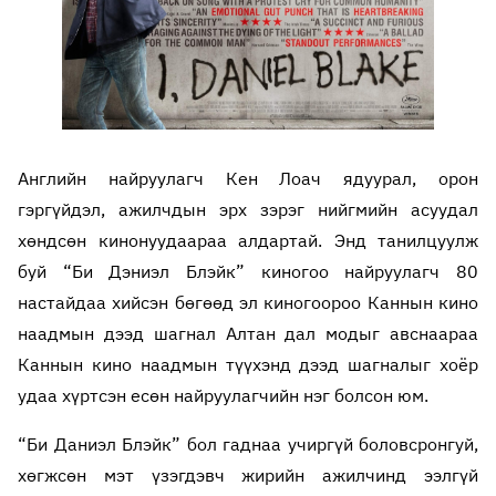
Английн найруулагч Кен Лоач ядуурал, орон
гэргүйдэл, ажилчдын эрх зэрэг нийгмийн асуудал
хөндсөн кинонуудаараа алдартай. Энд танилцуулж
буй “Би Дэниэл Блэйк” киногоо найруулагч 80
настайдаа хийсэн бөгөөд эл киногоороо Каннын кино
наадмын дээд шагнал Алтан дал модыг авснаараа
Каннын кино наадмын түүхэнд дээд шагналыг хоёр
удаа хүртсэн есөн найруулагчийн нэг болсон юм.
“Би Даниэл Блэйк” бол гаднаа учиргүй боловсронгуй,
хөгжсөн мэт үзэгдэвч жирийн ажилчинд ээлгүй