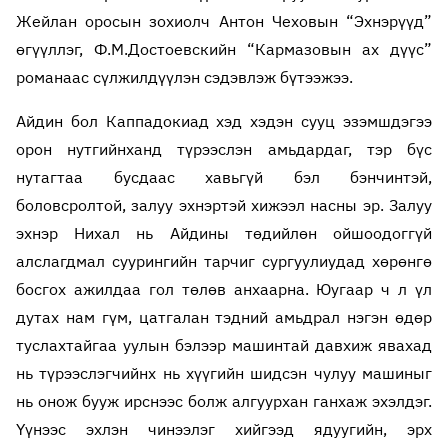
Жейлан оросын зохиолч Антон Чеховын “Эхнэрүүд”
өгүүллэг, Ф.М.Достоевскийн “Кармазовын ах дүүс”
романаас сүлжилдүүлэн сэдэвлэж бүтээжээ.
Айдин бол Каппадокиад хэд хэдэн сууц эзэмшдэгээ
орон нутгийнханд түрээслэн амьдардаг, тэр бүс
нутагтаа бусдаас хавьгүй бэл бэнчинтэй,
боловсролтой, залуу эхнэртэй хижээл насны эр. Залуу
эхнэр Нихал нь Айдины төдийлөн ойшоодоггүй
алслагдмал суурингийн тарчиг сургуулиудад хөрөнгө
босгох ажилдаа гол төлөв анхаарна. Юугаар ч л үл
дутах нам гүм, цатгалан тэдний амьдрал нэгэн өдөр
туслахтайгаа уулын бэлээр машинтай давхиж явахад
нь түрээслэгчийнх нь хүүгийн шидсэн чулуу машиныг
нь онож бууж ирснээс болж алгуурхан ганхаж эхэлдэг.
Үүнээс эхлэн чинээлэг хийгээд ядуугийн, эрх