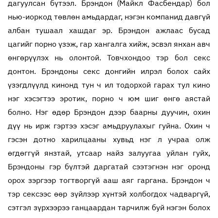
дагуулсан бүтээл. Брэндон (Майкл Фасбендар) бол
нью-иоркод төвлөн амьдардаг, нэгэн компанид давгүй
албан тушаал хашдаг эр. Брэндон ажлаас бусад
цагийг порно үзэж, гар хангалга хийж, эсвэл янхан авч
өнгөрүүлэх нь олонтой. Товчхондоо тэр бол секс
донтон. Брэндоны секс донгийн илрэл болох сайх
үзэгдлүүлд кинонд тун ч ил тодорхой гарах тул кино
нэг хэсэгтээ эротик, порно ч юм шиг өнгө аястай
болно. Нэг өдөр Брэндон дээр баарны дуучин, охин
дүү нь ирж гэртээ хэсэг амьдруулахыг гуйна. Охин ч
гэсэн дотно харилцааны хувьд нэг л учраа олж
өгдөггүй янзтай, утсаар найз залуугаа уйлан гуйх,
Брэндоны гэр бүлтэй даргатай сээтэгнэн нэг оронд
орох зэргээр тогтворгүй ааш аяг гаргана. Брэндон ч
тэр сексээс өөр зүйлээр хүнтэй холбогдох чадваргүй,
сэтгэл зүрхээрээ ганцаардан тарчилж буй нэгэн болох