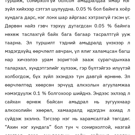
туршиж, сонирхолгүй болсон амьдралдаа ямар нэг
зүйл хийхээр сэтгэл шулуудна. 0.05 % бол байнга хоёр
хундага дарс, нэг лонх шар айргаас хэтрэхгүй гэсэн үг.
Дөрвөн найз гэвч тэрхүү дутагдсан 0.05 % байнга
нөхөж таслахгүй байх бага багаар тасралтгүй ууж
таарна. Эл туршилт тэдний амьдралд үнэхээр л
мэдэгдхүйц өөрчлөлт авчран, үл ялиг халамцсан багш
нар хичээлээ урам зоригтой зааж сурагчдынхаа
талархал, хүндэтгэлийг хүлээж, гэр бүлтэйгээ илүүтэй
холбогдож, бүх зүйл эхэндээ тун давгүй өрнөнө. Эл
өөрчлөлтөд хөөрсөн эрчүүд алкхолын агууламжаа
нэмэгдүүлж 0.1 % болгохоор шийднэ. Эндээс эхлээд л
сайхан өрнөж байсан амьдрал нь зугуухнаар
алкохолийн хөөрөл, хамааралд идэгдэн ахиад л
сүйдэж эхэлнэ. Тэгсээр нэг нь харамсалтай төгсдөг.
“Ахин нэг хундага” бол тун ч сонирхолтой, назгай