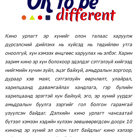
Кино урлагт эр хүнийг олон талаас харуулж
дүрсэлсний дийлэнх нь хүйсэд нь төдийлөн утга
оноолгүй, хүн хэмээх өнцгөөс харуулах нь элбэг. Харин
зарим кино эр хүн болохоор эдэлдэг сэтгэлзүй хийгээд
нийгмийн хүчин зүйл, эцэг байхуй, амьдралын зоргоор,
дураар хэв маяг, сэтгэлзүйн өөрчлөлт, улайрал,
харилцаанд давамгайлах хандлага, гэр бүлийн
харилцаанд эрэгтэй хүн байхуй, эго, эр хүний үүрдэг
амьдралын буулга зэргийг гол болгон гарамгай
үзүүлсэн байдаг. Дэлхийн кино урлагт чансаатай
бүтээл хэмээн хэдийн хүлээн зөвшөөрөгдсөн доорх 10
кинонд эр хүний эл олон талт байдлыг кино хэлээр