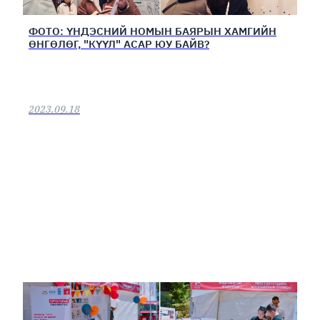
ФОТО: ҮНДЭСНИЙ НОМЫН БАЯРЫН ХАМГИЙН
ӨНГӨЛӨГ, "КҮҮЛ" АСАР ЮУ БАЙВ?
2023.09.18