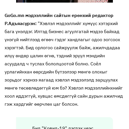
GoGo.mn мэдээллийн сайтын ерөнхий редактор
Р.Адъяасүрэн:
"Хэвлэл мэдээллийг хүмүүс хэтэрхий
бага үнэлдэг. Илтэд бизнес агуулгатай мэдээ байхад
үнэгүй нийтлээд өгөөч гэдэг хандлагыг одоо зогсоох
хэрэгтэй. Бид орлогоо сайжруулж байж, ажилчдадаа
илүү өндөр цалин өгнө, тэдний эрүүл мэндийн
асуудалд ч туслах бололцоотой болно. Соёл
урлагийнхан өөрсдийн бүтээлээр мөнгө олохыг
зорьдог хэрнээ яагаад хэвлэл мэдээлэлд зарцуулах
мөнгө төсөвлөдөггүй юм бэ? Хэвлэл мэдээллийнхнийг
хоол иддэггүй, хувцас өмсдөггүй сайн дурын ажилчид
гэж хардгийг өөрчлөх цаг болсон.
Бид "Ковид-19" дэгдэх үеэс