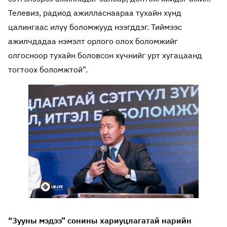
Телевиз, радиод ажилласнаараа тухайн хүнд
цалингаас илүү боломжууд нээгддэг. Тиймээс
ажилчдадаа нэмэлт орлого олох боломжийг
олгосноор тухайн боловсон хүчнийг урт хугацаанд
тогтоох боломжтой".
“Зууны мэдээ” сонины хариуцлагатай нарийн