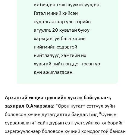
их бичдэг гэж шүүмжлүүлдэг.
Гэтэл миний хийсэн
судалгаагаар улс төрийн
агуулга 20 хувьтай буюу
харьцангуй бага харин
нийгмийн сэдэвтэй
нийтлэлүүд хамгийн их
хувьтай нийтлэгддэг гэсэн үр
дүн ажиглагдсан.
Архангай медиа группийн үүсгэн байгуулагч,
захирал О.Амарзаяа:
"Орон нутагт сэтгүүл зүйн
боловсон хүчин дутагдалтай байдаг. Бид "Сумын
сурвалжлагч" сайн дурын сэтгүүл зүйн хөтөлбөрийг
хэрэгжүүлснээр боловсон хүчний хомсдолтой байсан