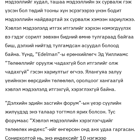
мэдээллийг худал, ташаа мэдээллийн эх сурвалж гэж
үзсэн бол төдий тооны хүн эсрэгээрээ үнэн бодит
мэдээллийн найдвартай эх сурвалж хэмээн хариулжээ.
Хэвлэл мэдээлэлд итгэх итгэлийг хэрхэн нэмэгдүүлэх
вэ гэдэг сорилт зөвхөн бидний өмнө тулгараад байгаа
биш, дэлхий нийтэд тулгамдсан асуудал болоод
байна. Үүнд, “Edelman”-ы ерөнхийлөгч Эд Уиллиамс
“Төлөөллийг оруулж чадахгүй бол итгэлийг олж
чадахгүй” гэсэн хариултыг өгчээ. Ялангуяа залуу
үеийнхэн өөрсдийн төлөөлөл, оролцоог хангаагүй
хэвлэл мэдээлэлд итгэхгүй, хэрэглэхгүй байна.
“Дэлхийн эдийн засгийн форум”-ын үеэр сүүлийн
жилүүдэд энэ талаар тогтмол ярих болсон. Тус
форумаас “Хэвлэл мэдээллийн хэрэглэгчдийг
төлөөлөх индекс”-ийг өнгөрсөн онд анх удаа гаргасан.
Сонирхолтой нь, энэ индексийг 10 нэгжээр