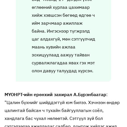
өглөөний хурлаа цахимаар
хийж хэвшсэн бөгөөд өдгөө ч
ийм зарчмаар ажиллаж
байна. Ингэснээр түгжрэлд
цаг алдахгүй, мөн сэтгүүлчид
маань хувийн ажлаа
зохицуулаад аажуу тайван
сурвалжлагадаа явах гэх мэт
олон давуу талуудад хүрсэн.
МҮОНРТ-ийн ерөнхий захирал А.Бүрэнбаатар
:
"Цалин бүхнийг шийддэггүй юм билээ. Хэчнээн өндөр
цалинтай байсан ч тухайн байгууллагын соёл,
хандлага бас чухал нөлөөтэй. Сэтгүүл зүй бол
сэтгэлээрээ ажилладаг салбар, донтож хийдэг ажил.