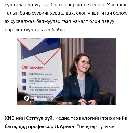
сул талаа давуу тал болгон өөрчилж чадсан. Мөн олон
талын байр суурийг хуваалцах, олон уншигчтай болох,
эх сурвалжаа баяжуулах гээд нэмэлт олон давуу
өөрчлөлтүүд гараад байна.
ХИС-ийн Сэтгүүл зүй, медиа технологийн тэнхимийн
багш, дэд профессор Л.Ариун
: "Би өдөр тутмын