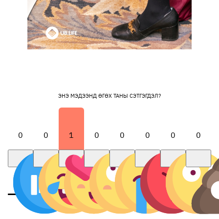
ЭНЭ МЭДЭЭНД ӨГӨХ ТАНЫ СЭТГЭГДЭЛ?
0
0
1
0
0
0
0
0