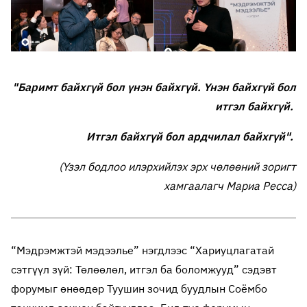
"Баримт байхгүй бол үнэн байхгүй. Үнэн байхгүй бол
итгэл байхгүй.
Итгэл байхгүй бол ардчилал байхгүй".
(Үзэл бодлоо илэрхийлэх эрх чөлөөний зоригт
хамгаалагч Мариа Ресса)
“Мэдрэмжтэй мэдээлье” нэгдлээс “Хариуцлагатай
сэтгүүл зүй: Төлөөлөл, итгэл ба боломжууд” сэдэвт
форумыг өнөөдөр Туушин зочид буудлын Соёмбо