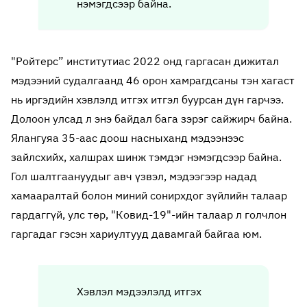
нэмэгдсээр байна.
"Ройтерс” институтиас 2022 онд гаргасан дижитал
мэдээний судалгаанд 46 орон хамрагдсаны тэн хагаст
нь иргэдийн хэвлэлд итгэх итгэл буурсан дүн гарчээ.
Долоон улсад л энэ байдал бага зэрэг сайжирч байна.
Ялангуяа 35-аас доош насныханд мэдээнээс
зайлсхийх, халшрах шинж тэмдэг нэмэгдсээр байна.
Гол шалтгаануудыг авч үзвэл, мэдээгээр надад
хамааралтай болон миний сонирхдог зүйлийн талаар
гардаггүй, улс төр, "Ковид-19"-ийн талаар л голчлон
гаргадаг гэсэн хариултууд давамгай байгаа юм.
Хэвлэл мэдээлэлд итгэх