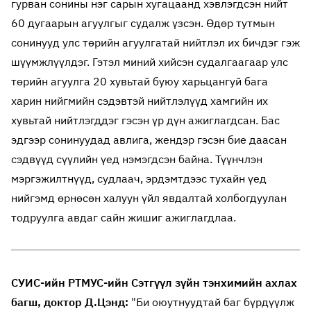
гурван сонины нэг сарын хугацаанд хэвлэгдсэн нийт
60 дугаарын агуулгыг судалж үзсэн. Өдөр тутмын
сонинууд улс төрийн агуулгатай нийтлэл их бичдэг гэж
шүүмжлүүлдэг. Гэтэл миний хийсэн судалгаагаар улс
төрийн агуулга 20 хувьтай буюу харьцангуй бага
харин нийгмийн сэдэвтэй нийтлэлүүд хамгийн их
хувьтай нийтлэгддэг гэсэн үр дүн ажиглагдсан. Бас
эдгээр сонинуудад авлига, жендэр гэсэн бие даасан
сэдвүүд сүүлийн үед нэмэгдсэн байна. Түүнчлэн
мэргэжилтнүүд, судлаач, эрдэмтдээс тухайн үед
нийгэмд өрнөсөн халуун үйл явдалтай холбогдуулан
тодруулга авдаг сайн жишиг ажиглагдлаа.
СУИС-ийн РТМУС-ийн Сэтгүүл зүйн тэнхимийн ахлах
багш, доктор Д.Цэнд:
"Би оюутнуудтай баг бүрдүүлж