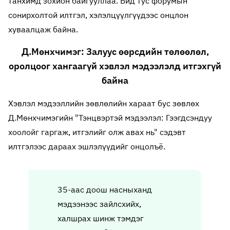
танхимд зохион байгууллаа. Бид тус форумын
сонирхолтой илтгэл, хэлэлцүүлгүүдээс онцлон
хуваалцаж байна.
Д.Мөнхчимэг: Залуус өөрсдийн төлөөлөл,
оролцоог хангаагүй хэвлэл мэдээлэлд итгэхгүй
байна
Хэвлэл мэдээллийн зөвлөлийн хараат бус зөвлөх
Д.Мөнхчимэгийн "Тэнцвэртэй мэдээлэл: Гээгдсэн
дуу
хоолойг гаргаж, итгэлийг олж авах нь" сэдэвт
илтгэлээс дараах эшлэлүүдийг онцолъё.
35-аас доош насныханд
мэдээнээс зайлсхийх,
халшрах шинж тэмдэг