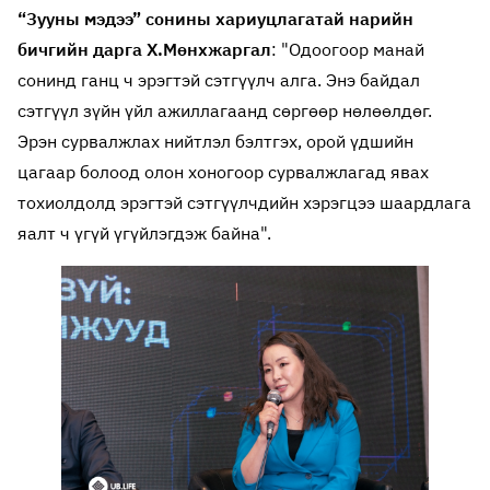
“Зууны мэдээ” сонины хариуцлагатай нарийн
бичгийн дарга Х.Мөнхжаргал
: "Одоогоор манай
сонинд ганц ч эрэгтэй сэтгүүлч алга. Энэ байдал
сэтгүүл зүйн үйл ажиллагаанд сөргөөр нөлөөлдөг.
Эрэн сурвалжлах нийтлэл бэлтгэх, орой үдшийн
цагаар болоод олон хоногоор сурвалжлагад явах
тохиолдолд эрэгтэй сэтгүүлчдийн хэрэгцээ шаардлага
яалт ч үгүй үгүйлэгдэж байна".