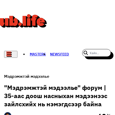
MASTERS
NEWSFEED
#WOMENWHODARE
СПОРТ
Мэдрэмжтэй мэдээлье
ХӨЛБӨМБӨГ
"Мэдрэмжтэй мэдээлье" форум |
35-аас доош насныхан мэдээнээс
THE NEW YORK TIMES
зайлсхийх нь нэмэгдсээр байна
НАДАД НЭГ САНАЛ БАЙНА