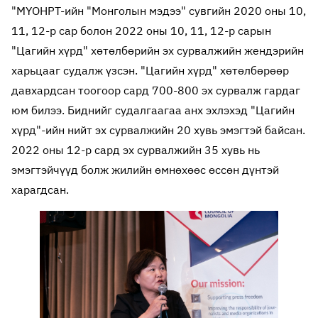
"МҮОНРТ-ийн "Монголын мэдээ" сувгийн 2020 оны 10,
11, 12-р сар болон 2022 оны 10, 11, 12-р сарын
"Цагийн хүрд" хөтөлбөрийн эх сурвалжийн жендэрийн
харьцааг судалж үзсэн. "Цагийн хүрд" хөтөлбөрөөр
давхардсан тоогоор сард 700-800 эх сурвалж гардаг
юм билээ. Биднийг судалгаагаа анх эхлэхэд "Цагийн
хүрд"-ийн нийт эх сурвалжийн 20 хувь эмэгтэй байсан.
2022 оны 12-р сард эх сурвалжийн 35 хувь нь
эмэгтэйчүүд болж жилийн өмнөхөөс өссөн дүнтэй
харагдсан.