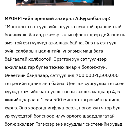
МҮОНРТ-ийн ерөнхий захирал А.Бүрэнбаатар
:
"Монголын сэтгүүл зүйн агуулга эмэгтэй араншинтай
болчихож. Яагаад гэхээр галын фронт дээр дийлэнх нь
эмэгтэй сэтгүүлчид ажиллаж байна. Энэ нь сэтгүүл
зүйн салбарын цалингийн үнэлэмж маш бага
байгаатай холбоотой. Эрэгтэй хүн сэтгүүлчээр
ажиллаад гэр бүлээ тэжээх ямар ч боломжгүй.
Өнөөгийн байдлаар, сэтгүүлчид 700,000-1,500,000
төгрөгийн цалин авч байна. Дөнгөж сургуулиа төгссөн
хүүхэд хамгийн бага үнэлгээнээс эхэлж мацсаар 4, 5
жилийн дараа л 1 сая 500 мянган төгрөгийн цалинд
хүрнэ. Энэ хооронд инфляц өсөж, нөгөө хүн ч гэр бүл,
үр хүүхэдтэй болсноор илүү орлого шаардлагатай
болж эхэлдэг. Тэгэхээр энэ асуудлыг системийн хувьд