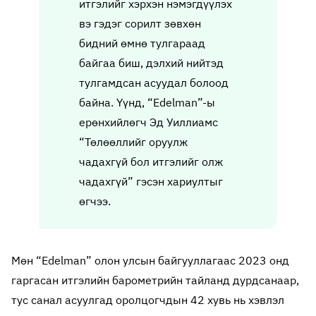
итгэлийг хэрхэн нэмэгдүүлэх
вэ гэдэг сорилт зөвхөн
бидний өмнө тулгараад
байгаа биш, дэлхий нийтэд
тулгамдсан асуудал болоод
байна. Үүнд, “Edelman”-ы
ерөнхийлөгч Эд Уиллиамс
“Төлөөллийг оруулж
чадахгүй бол итгэлийг олж
чадахгүй” гэсэн хариултыг
өгчээ.
Мөн “Edelman” олон улсын байгууллагаас 2023 онд
гаргасан итгэлийн барометрийн тайланд дурдсанаар,
тус санал асуулгад оролцогчдын 42 хувь нь хэвлэл