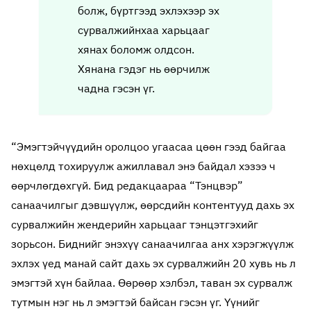
болж, бүртгээд эхлэхээр эх
сурвалжийнхаа харьцааг
хянах боломж олдсон.
Хянана гэдэг нь өөрчилж
чадна гэсэн үг.
“Эмэгтэйчүүдийн оролцоо угаасаа цөөн гээд байгаа
нөхцөлд тохируулж ажиллавал энэ байдал хэзээ ч
өөрчлөгдөхгүй. Бид редакцаараа “Тэнцвэр”
санаачилгыг дэвшүүлж, өөрсдийн контентууд дахь эх
сурвалжийн жендерийн харьцааг тэнцэтгэхийг
зорьсон. Биднийг энэхүү санаачилгаа анх хэрэгжүүлж
эхлэх үед манай сайт дахь эх сурвалжийн 20 хувь нь л
эмэгтэй хүн байлаа. Өөрөөр хэлбэл, таван эх сурвалж
тутмын нэг нь л эмэгтэй байсан гэсэн үг. Үүнийг