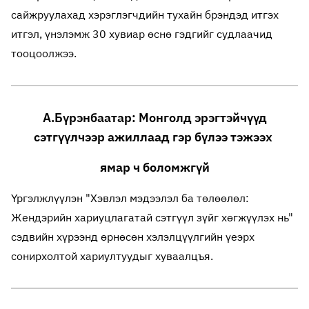
сайжруулахад хэрэглэгчдийн тухайн брэндэд итгэх
итгэл, үнэлэмж 30 хувиар өснө гэдгийг судлаачид
тооцоолжээ.
А.Бүрэнбаатар: Монголд эрэгтэйчүүд
сэтгүүлчээр ажиллаад гэр бүлээ тэжээх
ямар ч боломжгүй
Үргэлжлүүлэн "Хэвлэл мэдээлэл ба төлөөлөл:
Жендэрийн хариуцлагатай сэтгүүл зүйг хөгжүүлэх нь"
сэдвийн хүрээнд өрнөсөн хэлэлцүүлгийн үеэрх
сонирхолтой хариултуудыг хуваалцъя.