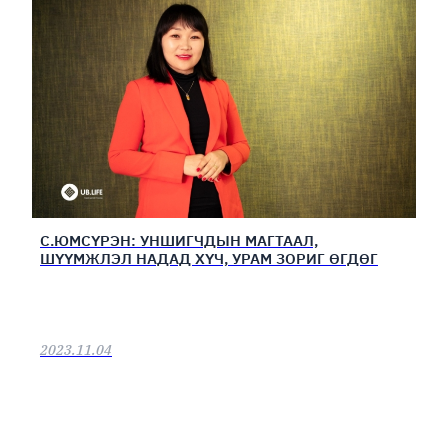
С.ЮМСҮРЭН: УНШИГЧДЫН МАГТААЛ,
ШҮҮМЖЛЭЛ НАДАД ХҮЧ, УРАМ ЗОРИГ ӨГДӨГ
2023.11.04