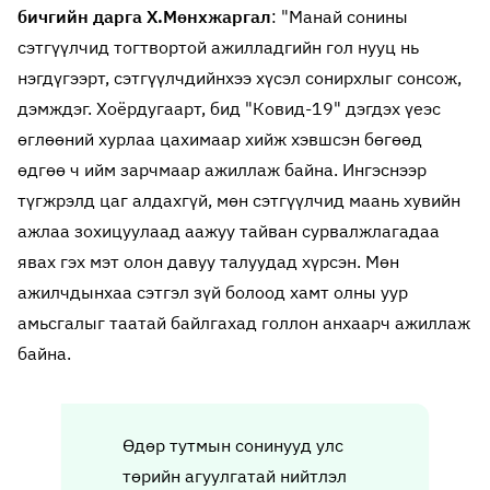
бичгийн дарга Х.Мөнхжаргал
: "Манай сонины
сэтгүүлчид тогтвортой ажилладгийн гол нууц нь
нэгдүгээрт, сэтгүүлчдийнхээ хүсэл сонирхлыг сонсож,
дэмждэг. Хоёрдугаарт, бид "Ковид-19" дэгдэх үеэс
өглөөний хурлаа цахимаар хийж хэвшсэн бөгөөд
өдгөө ч ийм зарчмаар ажиллаж байна. Ингэснээр
түгжрэлд цаг алдахгүй, мөн сэтгүүлчид маань хувийн
ажлаа зохицуулаад аажуу тайван сурвалжлагадаа
явах гэх мэт олон давуу талуудад хүрсэн. Мөн
ажилчдынхаа сэтгэл зүй болоод хамт олны уур
амьсгалыг таатай байлгахад голлон анхаарч ажиллаж
байна.
Өдөр тутмын сонинууд улс
төрийн агуулгатай нийтлэл