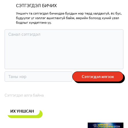
СЭТГЭГДЭЛ БИЧИХ
Уншигч та сэтгэгдэл бичихдээ бусдын нэр төрд халдахгүй, ёс бус,
бүдүүлэг үг хэллэг ашиглахгүй байж, өөрийн болоод хүний үзэл
бодлыг хүндэтгэнэ үү.
Сэтгэгдэл илгээх
Сэтгэгдэл алга байна
ИХ УНШСАН