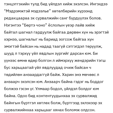
тэнцэтгэхийн тулд бид үйлдэл хийж эхэлсэн. Ингэхдээ
"Мэдрэмжтэй мэдээлье” хөтөлбөрийн хүрээнд
редакцаараа эх сурвалжийн санг бүрдүүлэх болов.
Нэгэнтээ “Бөртэ чоно” ёслолын үеэр лайв хийж
байтал шагнал гардуулж байгаа дөрвөн хүн нь эрэгтэй
хэрнээ, шагналыг нь бариад зогсож байгаа хүн
эмэгтэй байсан нь надад таагүй сэтгэгдэл төрүүлж,
шууд л тэрхүү үйл явдлын зургийг дарсан юм. Би
үүнээс өмнө өдөр болгон л иймэрхүү жендэрийн тэгш
бус харьцаатай үйл явдлуудад очиж байсан ч
төдийлөн анзаардаггүй байж. Харин энэ мөчөөс л
анзаарч эхэлсэн юм. Анзаарч байна гэдэг нь боддог
болжээ гэсэн үг. Улмаар бодол, үйлдэл болдог юм
байна. Одоо бид контентуудынхаа эх сурвалжид
байнгын бүртгэл хөтлөх болж, бүртгээд эхлэхээр эх
сурвалжийнхаа харьцааг хянах боломж олдсон.