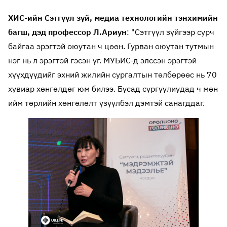
ХИС-ийн Сэтгүүл зүй, медиа технологийн тэнхимийн
багш, дэд профессор Л.Ариун
: "Сэтгүүл зүйгээр сурч
байгаа эрэгтэй оюутан ч цөөн. Гурван оюутан тутмын
нэг нь л эрэгтэй гэсэн үг. МУБИС-д элссэн эрэгтэй
хүүхдүүдийг эхний жилийн сургалтын төлбөрөөс нь 70
хувиар хөнгөлдөг юм билээ. Бусад сургуулиудад ч мөн
ийм төрлийн хөнгөлөлт үзүүлбэл дэмтэй санагддаг.