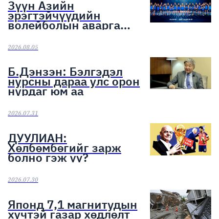
Зүүн Азийн
эрэгтэйчүүдийн
волейболын аварга
шалгаруулах тэмцээн
эхэллээ
2026.08.05
Б.Дэнзэн: Бэлгэдэл
нурсны дараа улс орон
нурдаг юм аа
2026.07.31
ДУУЛИАН:
Хөлбөмбөгийг зарж
болно гэж үү?
2026.07.30
Японд 7,1 магнитудын
хүчтэй газар хөдлөлт