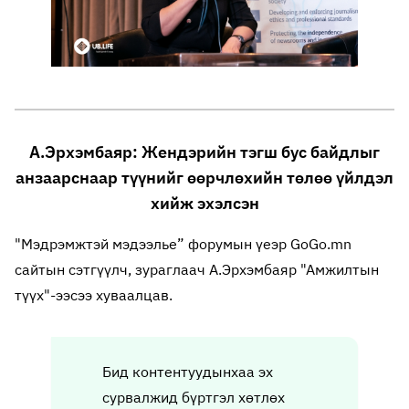
А.Эрхэмбаяр: Жендэрийн тэгш бус байдлыг
анзаарснаар түүнийг өөрчлөхийн төлөө үйлдэл
хийж эхэлсэн
"Мэдрэмжтэй мэдээлье” форумын үеэр GoGo.mn
сайтын сэтгүүлч, зураглаач А.Эрхэмбаяр "Амжилтын
түүх"-ээсээ хуваалцав.
Бид контентуудынхаа эх
сурвалжид бүртгэл хөтлөх