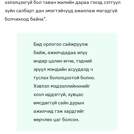
хэлэлцэхгүй бол таван жилийн дараа гэхэд сэтгүүл
зүйн салбарт дан эмэгтэйчүүд ажиллаж магадгүй
болчихоод байна".
Бид орлогоо сайжруулж
байж, ажилчдадаа илүү
өндөр цалин өгнө, тэдний
эрүүл мэндийн асуудалд ч
туслах бололцоотой болно.
Хэвлэл мэдээллийнхнийг
хоол иддэггүй, хувцас
өмсдөггүй сайн дурын
ажилчид гэж хардгийг
өөрчлөх цаг болсон.