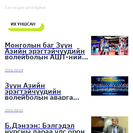
Сэтгэгдэл алга байна
ИХ УНШСАН
Монголын баг Зүүн
Азийн эрэгтэйчүүдийн
волейболын АШТ-ний
хүрэл медалийн эзэд
боллоо
2026.08.09
Зүүн Азийн
эрэгтэйчүүдийн
волейболын аварга
шалгаруулах тэмцээн
эхэллээ
2026.08.05
Б.Дэнзэн: Бэлгэдэл
нурсны дараа улс орон