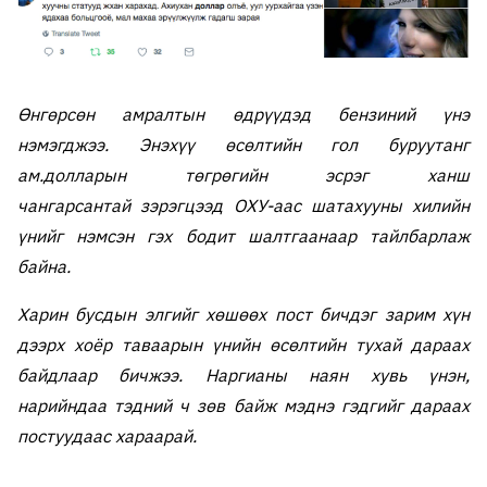
Өнгөрсөн амралтын өдрүүдэд бензиний үнэ
нэмэгджээ. Энэхүү өсөлтийн гол буруутанг
ам.долларын төгрөгийн эсрэг ханш
чангарсантай зэрэгцээд ОХУ-аас шатахууны хилийн
үнийг нэмсэн гэх бодит шалтгаанаар тайлбарлаж
байна.
Харин бусдын элгийг хөшөөх пост бичдэг зарим хүн
дээрх хоёр таваарын үнийн өсөлтийн тухай дараах
байдлаар бичжээ. Наргианы наян хувь үнэн,
нарийндаа тэдний ч зөв байж мэднэ гэдгийг дараах
постуудаас хараарай.