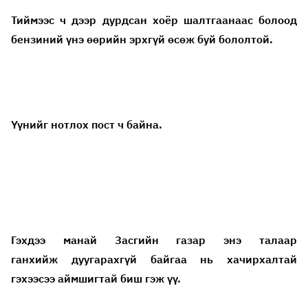
Тиймээс ч дээр дурдсан хоёр шалтгаанаас болоод
бензиний үнэ өөрийн эрхгүй өсөж буй бололтой.
Үүнийг нотлох пост ч байна.
Гэхдээ манай Засгийн газар энэ талаар
ганхийж дуугарахгүй байгаа нь хачирхалтай
гэхээсээ аймшигтай биш гэж үү.