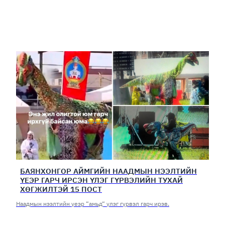
БАЯНХОНГОР АЙМГИЙН НААДМЫН НЭЭЛТИЙН
ҮЕЭР ГАРЧ ИРСЭН ҮЛЭГ ГҮРВЭЛИЙН ТУХАЙ
ХӨГЖИЛТЭЙ 15 ПОСТ
Наадмын нээлтийн үеэр “амьд“ үлэг гүрвэл гарч ирэв.