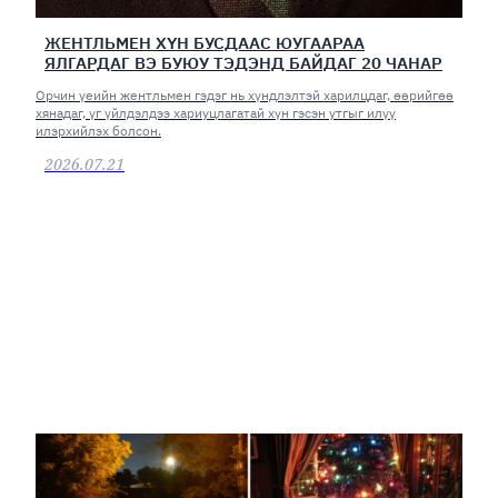
ЖЕНТЛЬМЕН ХҮН БУСДААС ЮУГААРАА
ЯЛГАРДАГ ВЭ БУЮУ ТЭДЭНД БАЙДАГ 20 ЧАНАР
Орчин үеийн жентльмен гэдэг нь хүндлэлтэй харилцдаг, өөрийгөө
хянадаг, үг үйлдэлдээ хариуцлагатай хүн гэсэн утгыг илүү
илэрхийлэх болсон.
2026.07.21