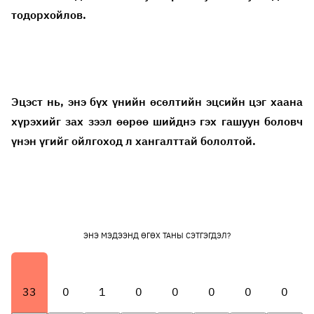
тодорхойлов.
Эцэст нь, энэ бүх үнийн өсөлтийн эцсийн цэг хаана
хүрэхийг зах зээл өөрөө шийднэ гэх гашуун боловч
үнэн үгийг ойлгоход л хангалттай бололтой.
ЭНЭ МЭДЭЭНД ӨГӨХ ТАНЫ СЭТГЭГДЭЛ?
33
0
1
0
0
0
0
0