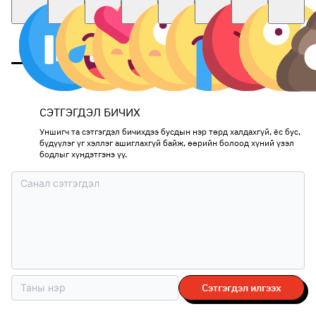
СЭТГЭГДЭЛ БИЧИХ
Уншигч та сэтгэгдэл бичихдээ бусдын нэр төрд халдахгүй, ёс бус,
бүдүүлэг үг хэллэг ашиглахгүй байж, өөрийн болоод хүний үзэл
бодлыг хүндэтгэнэ үү.
Сэтгэгдэл илгээх