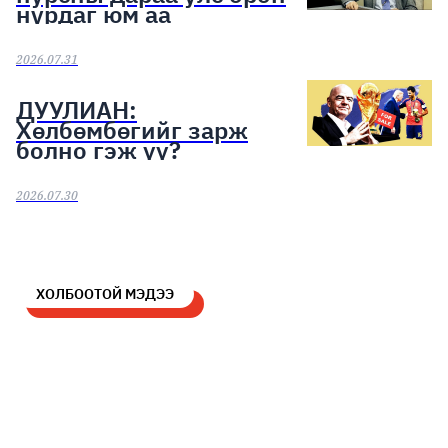
нурдаг юм аа
2026.07.31
ДУУЛИАН:
Хөлбөмбөгийг зарж
болно гэж үү?
2026.07.30
ХОЛБООТОЙ МЭДЭЭ