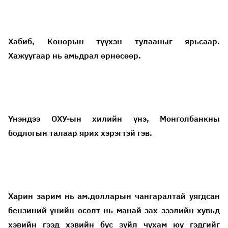
Хабиб, Конорын түүхэн тулааныг ярьсаар.
Хажуугаар нь амьдрал өрнөсөөр.
Үнэндээ ОХУ-ын хилийн үнэ, Монголбанкны
бодлогын талаар ярих хэрэгтэй гэв.
Харин зарим нь ам.долларын чангаралтай уягдсан
бензиний үнийн өсөлт нь манай зах зээлийн хувьд
хэвийн гээд хэвийн бус зүйл чухам юу гэдгийг