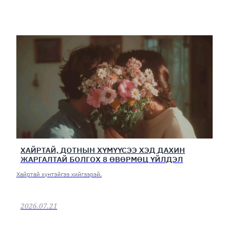
ХАЙРТАЙ, ДОТНЫН ХҮМҮҮСЭЭ ХЭД ДАХИН
ЖАРГАЛТАЙ БОЛГОХ 8 ӨВӨРМӨЦ ҮЙЛДЭЛ
Хайртай хүнтэйгээ хийгээрэй.
2026.07.21