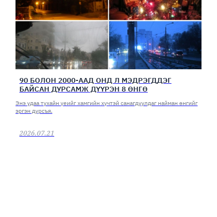
90 БОЛОН 2000-ААД ОНД Л МЭДРЭГДДЭГ
БАЙСАН ДУРСАМЖ ДҮҮРЭН 8 ӨНГӨ
Энэ удаа тухайн үеийг хамгийн хүчтэй санагдуулдаг найман өнгийг
эргэн дурсъя.
2026.07.21