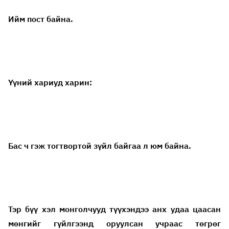
Ийм пост байна.
Үүний хариуд харин:
Бас ч гэж тогтвортой зүйл байгаа л юм байна.
Тэр бүү хэл монголчууд түүхэндээ анх удаа цаасан
мөнгийг гүйлгээнд оруулсан учраас төгрөг