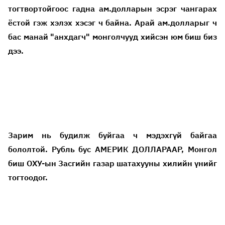
тогтвортойгоос гадна ам.долларын эсрэг чангарах
ёстой гэж хэлэх хэсэг ч байна. Арай ам.долларыг ч
бас манай "анхдагч" монголчууд хийсэн юм биш биз
дээ.
Зарим нь будилж буйгаа ч мэдэхгүй байгаа
бололтой. Рубль бус АМЕРИК ДОЛЛАРААР, Монгол
биш ОХУ-ын Засгийн газар шатахууны хилийн үнийг
тогтоодог.