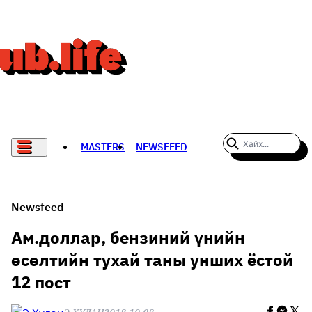
MASTERS
NEWSFEED
#WOMENWHODARE
СПОРТ
Newsfeed
ХӨЛБӨМБӨГ
Ам.доллар, бензиний үнийн
өсөлтийн тухай таны унших ёстой
THE NEW YORK TIMES
12 пост
НАДАД НЭГ САНАЛ БАЙНА