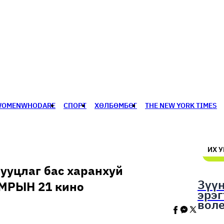
WOMENWHODARE
СПОРТ
ХӨЛБӨМБӨГ
THE NEW YORK TIMES
🥇 ПАРИС - 2024
МИЛЛЕНИАЛ
АЛИСАГИЙН БУЛАН
ИХ 
ууцлаг бас харанхуй
Зүү
МРЫН 21 кино
эрэ
вол
шал