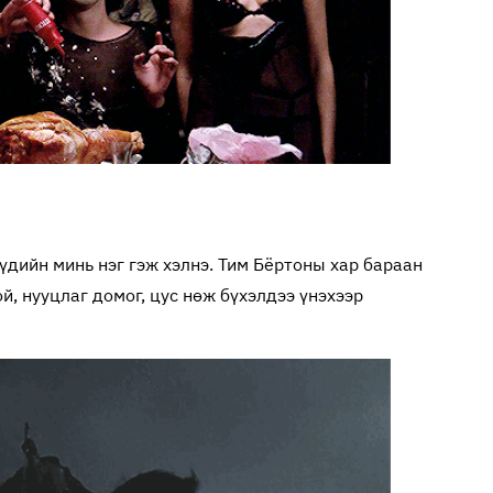
үдийн минь нэг гэж хэлнэ. Тим Бёртоны хар бараан
й, нууцлаг домог, цус нөж бүхэлдээ үнэхээр