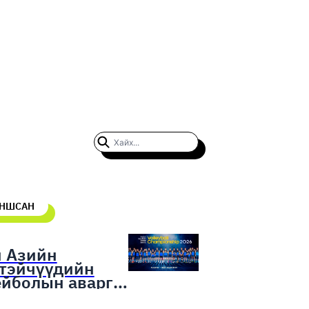
УНШСАН
н Азийн
гтэйчүүдийн
ейболын аварга
гаруулах