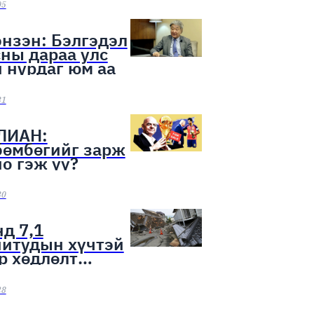
ээн эхэллээ
05
нзэн: Бэлгэдэл
ны дараа улс
 нурдаг юм аа
31
ЛИАН:
бөмбөгийг зарж
о гэж үү?
30
д 7,1
нитудын хүчтэй
р хөдлөлт
лоо
28