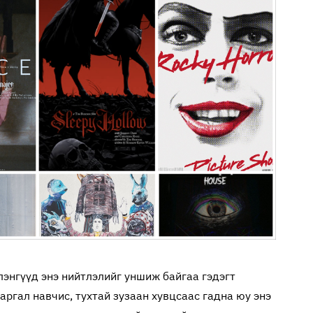
лэнгүүд энэ нийтлэлийг уншиж байгаа гэдэгт
шаргал навчис, тухтай зузаан хувцсаас гадна юу энэ