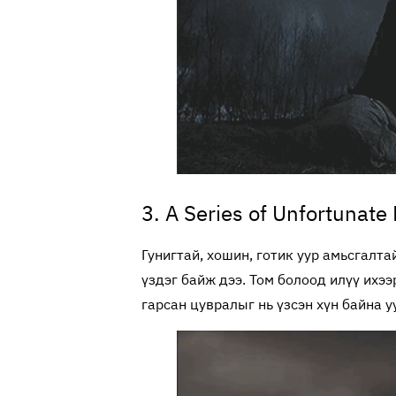
3. A Series of Unfortunate
Гунигтай, хошин, готик уур амьсгалта
үздэг байж дээ. Том болоод илүү ихээ
гарсан цувралыг нь үзсэн хүн байна 