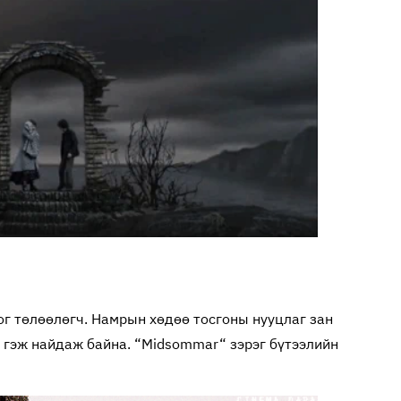
г төлөөлөгч. Намрын хөдөө тосгоны нууцлаг зан
 гэж найдаж байна. “Midsommar“ зэрэг бүтээлийн