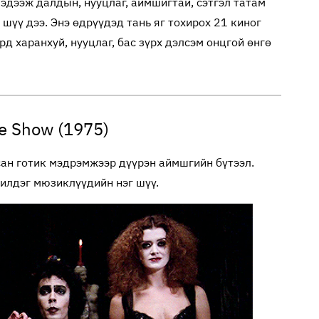
эдээж далдын, нууцлаг, аймшигтай, сэтгэл татам
шүү дээ. Энэ өдрүүдэд тань яг тохирох 21 киног
рд харанхуй, нууцлаг, бас зүрх дэлсэм онцгой өнгө
re Show (1975)
сан готик мэдрэмжээр дүүрэн аймшгийн бүтээл.
илдэг мюзиклүүдийн нэг шүү.