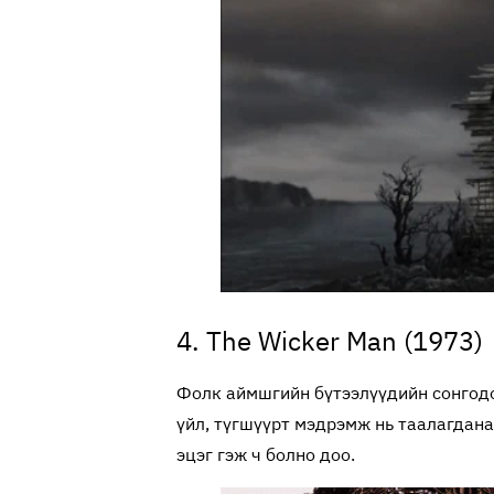
4. The Wicker Man (1973)
Фолк аймшгийн бүтээлүүдийн сонгодо
үйл, түгшүүрт мэдрэмж нь таалагдана
эцэг гэж ч болно доо.