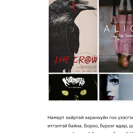
Намарт хайртай харанхуйн гоо үзэсгэ
итгэлтэй байна. Бороо, бүрхэг өдөр, 