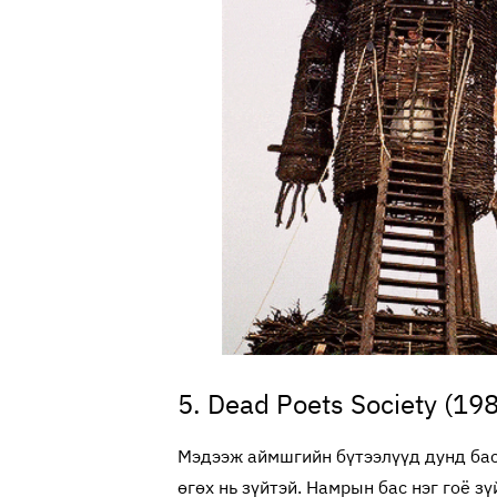
5. Dead Poets Society (19
Мэдээж аймшгийн бүтээлүүд дунд бас
өгөх нь зүйтэй. Намрын бас нэг гоё зү