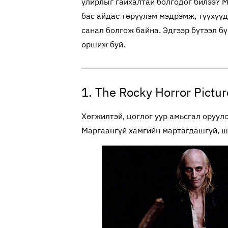
улирлыг гайхалтай болгодог билээ? М
бас айдас төрүүлэм мэдрэмж, түүхүүд 
санал болгож байна. Эдгээр бүтээл бү
оршиж буй.
1. The Rocky Horror Pictu
Хөгжилтэй, цоглог уур амьсгал оруул
Маргаангүй хамгийн мартагдашгүй, ш