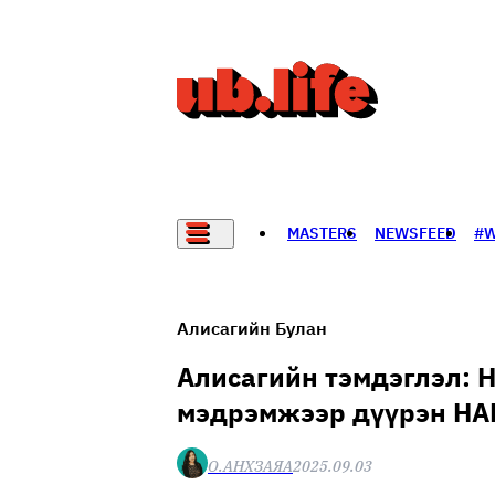
MASTERS
NEWSFEED
#
НАДАД НЭГ САНАЛ БАЙНА
Алисагийн Булан
Алисагийн тэмдэглэл: Н
мэдрэмжээр дүүрэн НА
О.АНХЗАЯА
2025.09.03