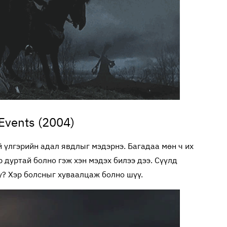
 Events (2004)
й үлгэрийн адал явдлыг мэдэрнэ. Багадаа мөн ч их
р дуртай болно гэж хэн мэдэх билээ дээ. Сүүлд
уу? Хэр болсныг хуваалцаж болно шүү.