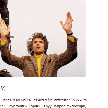
89)
 гайхалтай сэтгэл хөдлөм бүтээлүүдийг оруулж
йл нь сургуулийн орчин, яруу найраг, философи,