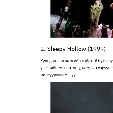
2. Sleepy Hollow (1999)
Хувьдаа лав хамгийн хайртай бүтээлү
үлгэрийн мэт ертөнц, намрын сэрүүн о
мансууруулам шүү.