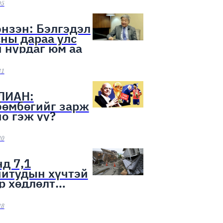
ээн эхэллээ
05
нзэн: Бэлгэдэл
ны дараа улс
 нурдаг юм аа
31
ЛИАН:
бөмбөгийг зарж
о гэж үү?
30
д 7,1
нитудын хүчтэй
р хөдлөлт
лоо
28