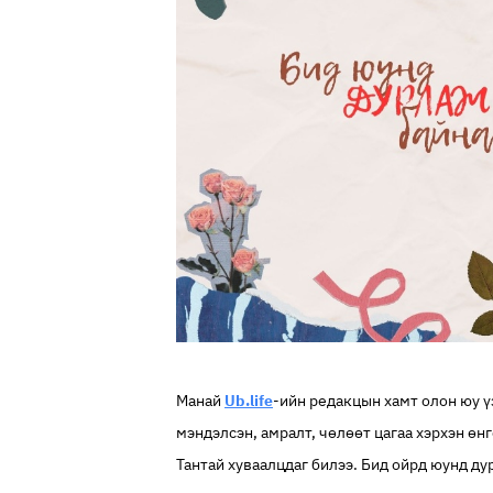
Манай
Ub.life
-ийн редакцын хамт олон юу ү
мэндэлсэн, амралт, чөлөөт цагаа хэрхэн өн
Тантай хуваалцдаг билээ. Бид ойрд юунд ду