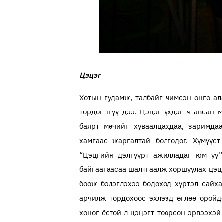
Цэцэг
Хотын гудамж, талбайг чимсэн өнгө а
төрдөг шүү дээ. Цэцэг үхдэг ч авсан 
баярт мөчийг хуваалцахдаа, заримдаа
хамгаас жаргалтай болгодог. Хүмүүс
“Цэцгийн дэлгүүрт ажилладаг юм уу”
байгаагаасаа шалтгаалж хоршуулах цэцг
боож бэлэглэхээ бодоход хүртэл сайха
арчилж тордохоос эхлээд өглөө оройд
хоног ёстой л цэцэгт төөрсөн эрвээхэй