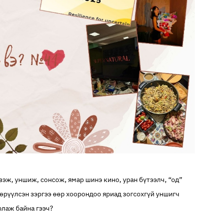
зэж, уншиж, сонсож, ямар шинэ кино, уран бүтээлч, “од”
гөрүүлсэн зэргээ өөр хоорондоо яриад зогсохгүй уншигч
рлаж байна гээч?