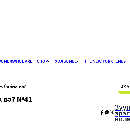
WOMENWHODARE
СПОРТ
ХӨЛБӨМБӨГ
THE NEW YORK TIMES
🥇 ПАРИС - 2024
МИЛЛЕНИАЛ
АЛИСАГИЙН БУЛАН
аж байна вэ?
ИХ 
а вэ? №41
Зүү
эрэ
вол
шал