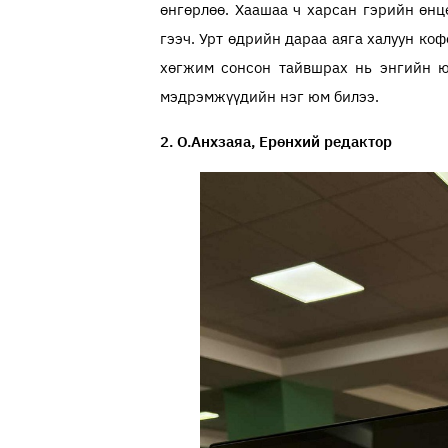
өнгөрлөө. Хаашаа ч харсан гэрийн өнц
гээч. Урт өдрийн дараа аяга халуун ко
хөгжим сонсон тайвшрах нь энгийн ю
мэдрэмжүүдийн нэг юм билээ.
2. О.Анхзаяа, Ерөнхий редактор