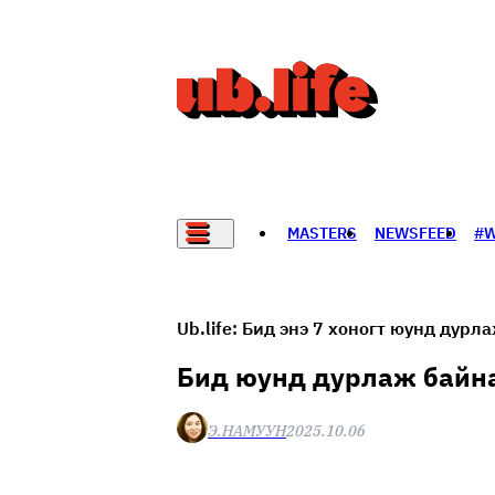
MASTERS
NEWSFEED
#
НАДАД НЭГ САНАЛ БАЙНА
Ub.life: Бид энэ 7 хоногт юунд дурл
Бид юунд дурлаж байн
Э.НАМУУН
2025.10.06