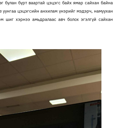
өг булан бүрт ваартай цэцэгс байх ямар сайхан байна
фе уунгаа цэцэгсийн анхилам үнэрийг мэдэрч, намуухан
м шиг хэрнээ амьдралаас авч болох эгэлгүй сайхан