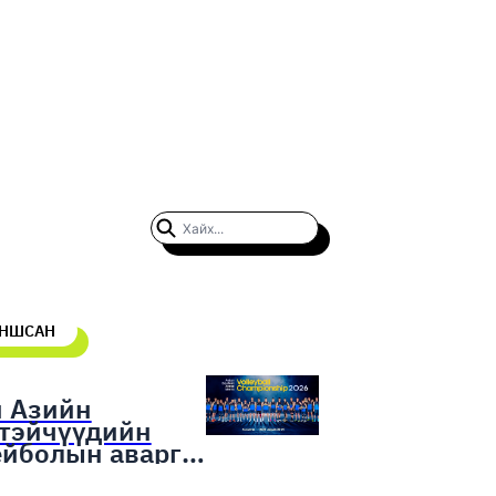
УНШСАН
н Азийн
гтэйчүүдийн
ейболын аварга
гаруулах