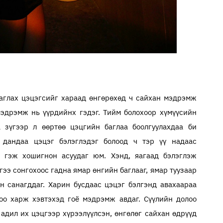
лаглах цэцэгсийг хараад өнгөрөхөд ч сайхан мэдрэмж
мэдрэмж нь үүрдийнх гэдэг. Тийм болохоор хүмүүсийн
 зүгээр л өөртөө цэцгийн баглаа боолгуулахдаа би
т дандаа цэцэг бэлэглэдэг болоод ч тэр үү надаас
 гэж хошигнон асуудаг юм. Хэнд, яагаад бэлэглэж
ээ сонгохоос гадна ямар өнгийн баглааг, ямар туузаар
н санагддаг. Харин бусдаас цэцэг бэлгэнд авахаараа
оо харж хэвтэхэд гоё мэдрэмж авдаг. Сүүлийн долоо
 адил их цэцгээр хүрээлүүлсэн, өнгөлөг сайхан өдрүүд