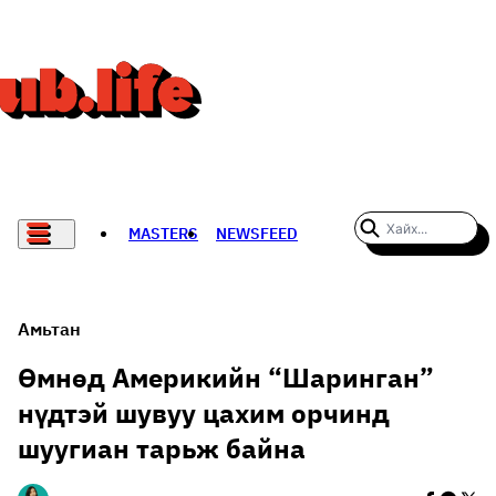
MASTERS
NEWSFEED
#WOMENWHODARE
СПОРТ
Амьтан
ХӨЛБӨМБӨГ
Өмнөд Америкийн “Шаринган”
нүдтэй шувуу цахим орчинд
THE NEW YORK TIMES
шуугиан тарьж байна
НАДАД НЭГ САНАЛ БАЙНА