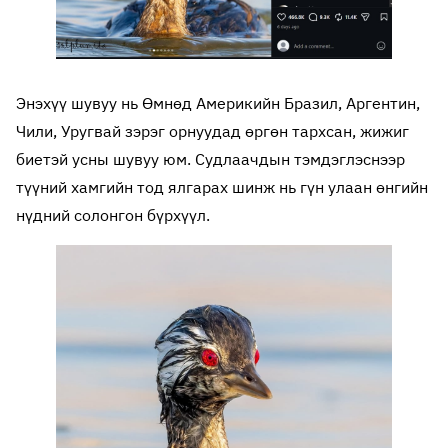
Энэхүү шувуу нь Өмнөд Америкийн Бразил, Аргентин,
Чили, Уругвай зэрэг орнуудад өргөн тархсан, жижиг
биетэй усны шувуу юм. Судлаачдын тэмдэглэснээр
түүний хамгийн тод ялгарах шинж нь гүн улаан өнгийн
нүдний солонгон бүрхүүл.