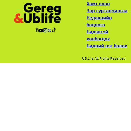
Хамт олон
Зар сурталчилгаа
Редакцийн
бодлого
Бидэнтэй
холбогдох
Бидний нэг болох
UB.Life All Rights Reserved.