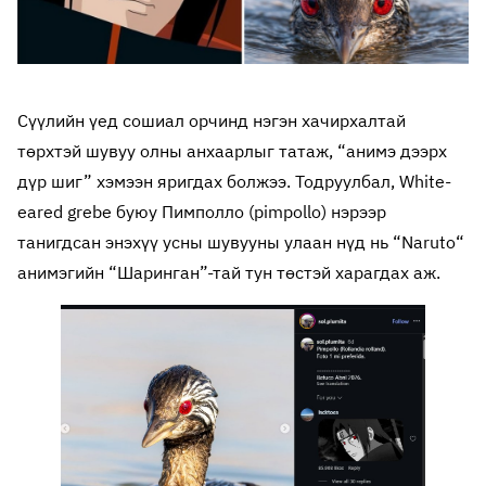
Сүүлийн үед сошиал орчинд нэгэн хачирхалтай
төрхтэй шувуу олны анхаарлыг татаж, “анимэ дээрх
дүр шиг” хэмээн яригдах болжээ. Тодруулбал, White-
eared grebe буюу Пимполло (pimpollo) нэрээр
танигдсан энэхүү усны шувууны улаан нүд нь “Naruto“
анимэгийн “Шаринган”-тай тун төстэй харагдах аж.