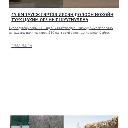
17 КМ ТУУЛЖ ГЭРТЭЭ ИРСЭН ДОЛООН НОХОЙН
ТҮҮХ ЦАХИМ ОРЧНЫГ ШУУГИУЛЛАА
Гуравдугаар сарын 15-нд анх нийтлэгдсэн энэхүү бичлэг богино
хугацаанд цахимд тарж, 230 сая гаруй үзэлт цуглуулсан байна.
2026.03.26