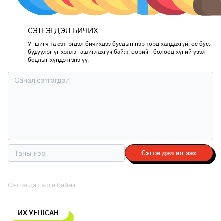
СЭТГЭГДЭЛ БИЧИХ
Уншигч та сэтгэгдэл бичихдээ бусдын нэр төрд халдахгүй, ёс бус,
бүдүүлэг үг хэллэг ашиглахгүй байж, өөрийн болоод хүний үзэл
бодлыг хүндэтгэнэ үү.
Сэтгэгдэл илгээх
Сэтгэгдэл алга байна
ИХ УНШСАН