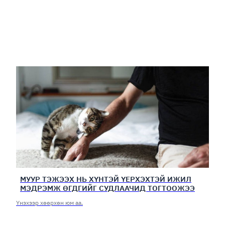
МУУР ТЭЖЭЭХ НЬ ХҮНТЭЙ ҮЕРХЭХТЭЙ ИЖИЛ
МЭДРЭМЖ ӨГДГИЙГ СУДЛААЧИД ТОГТООЖЭЭ
Үнэхээр хөөрхөн юм аа.