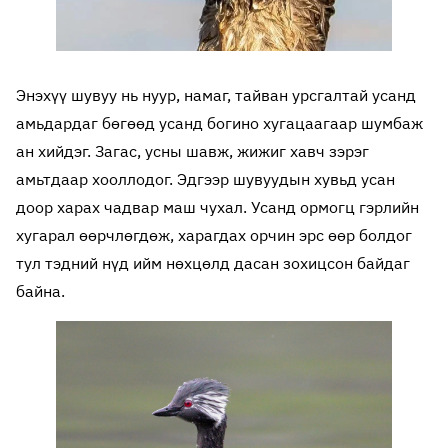
Энэхүү шувуу нь нуур, намаг, тайван урсгалтай усанд
амьдардаг бөгөөд усанд богино хугацаагаар шумбаж
ан хийдэг. Загас, усны шавж, жижиг хавч зэрэг
амьтдаар хооллодог. Эдгээр шувуудын хувьд усан
доор харах чадвар маш чухал. Усанд ормогц гэрлийн
хугарал өөрчлөгдөж, харагдах орчин эрс өөр болдог
тул тэдний нүд ийм нөхцөлд дасан зохицсон байдаг
байна.