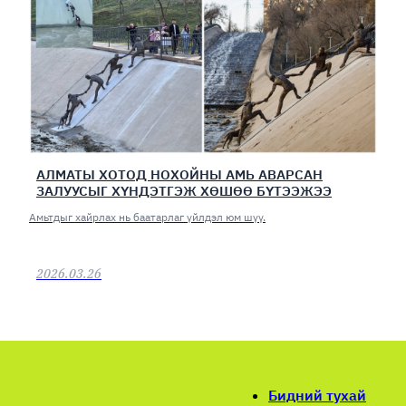
АЛМАТЫ ХОТОД НОХОЙНЫ АМЬ АВАРСАН
ЗАЛУУСЫГ ХҮНДЭТГЭЖ ХӨШӨӨ БҮТЭЭЖЭЭ
Амьтдыг хайрлах нь баатарлаг үйлдэл юм шүү.
2026.03.26
Бидний тухай