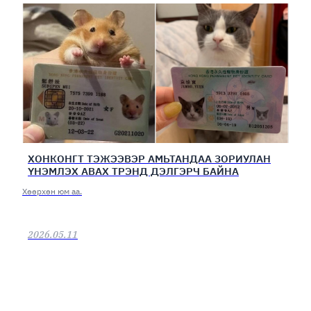
ХОНКОНГТ ТЭЖЭЭВЭР АМЬТАНДАА ЗОРИУЛАН
ҮНЭМЛЭХ АВАХ ТРЭНД ДЭЛГЭРЧ БАЙНА
Хөөрхөн юм аа.
2026.05.11