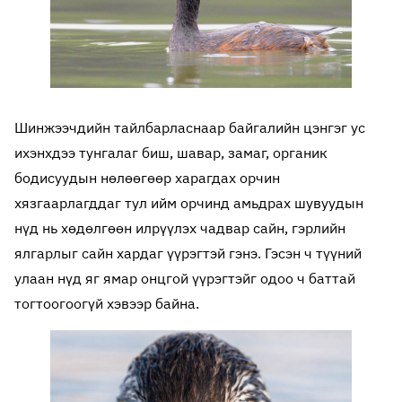
Шинжээчдийн тайлбарласнаар байгалийн цэнгэг ус
ихэнхдээ тунгалаг биш, шавар, замаг, органик
бодисуудын нөлөөгөөр харагдах орчин
хязгаарлагддаг тул ийм орчинд амьдрах шувуудын
нүд нь хөдөлгөөн илрүүлэх чадвар сайн, гэрлийн
ялгарлыг сайн хардаг үүрэгтэй гэнэ. Гэсэн ч түүний
улаан нүд яг ямар онцгой үүрэгтэйг одоо ч баттай
тогтоогоогүй хэвээр байна.