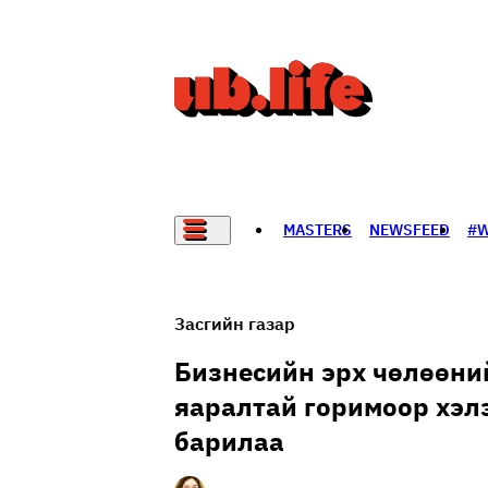
MASTERS
NEWSFEED
#
НАДАД НЭГ САНАЛ БАЙНА
Засгийн газар
Бизнесийн эрх чөлөөний
яаралтай горимоор хэл
барилаа