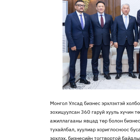
Монгол Улсад бизнес эрхлэхтэй холбо
зохицуулсан 360 гаруй хууль хүчин т
ажиллагааны явцад төр болон бизнес
тухайлбал, хуулиар хориглосноос бу
эрхлэх, бизнесийн тогтвортой байдлыг