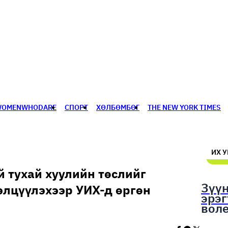
WOMENWHODARE
СПОРТ
ХӨЛБӨМБӨГ
THE NEW YORK TIMES
🥇 ПАРИС - 2024
МИЛЛЕНИАЛ
АЛИСАГИЙН БУЛАН
ИХ 
 тухай хуулийн төслийг
Зүү
элцүүлэхээр УИХ-д өргөн
эрэ
вол
шал