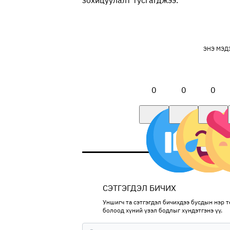
зохицуулалт тусгагджээ.
ЭНЭ МЭД
0
0
0
СЭТГЭГДЭЛ БИЧИХ
Уншигч та сэтгэгдэл бичихдээ бусдын нэр тө
болоод хүний үзэл бодлыг хүндэтгэнэ үү.