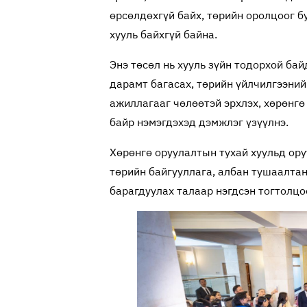
өрсөлдөхгүй байх, төрийн оролцоог б
хууль байхгүй байна.
Энэ төсөл нь хууль зүйн тодорхой ба
дарамт багасах, төрийн үйлчилгээний
ажиллагааг чөлөөтэй эрхлэх, хөрөнгө
байр нэмэгдэхэд дэмжлэг үзүүлнэ.
Хөрөнгө оруулалтын тухай хуульд ору
төрийн байгууллага, албан тушаалтан
барагдуулах талаар нэгдсэн тогтолцо