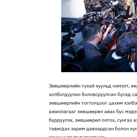
Зөвшөөрлийн тухай хуульд нэмэлт, өө
холбогдуулан боловсруулсан бусад с
зөвшөөрлийн тогтолцоог цахим хэлбэ
ажиллагааг зөвшөөрөл авах бус мэдэг
бүрдүүлэх, зөвшөөрөл олгох, сунгах 
тавигдах зарим давхардсан болон хү