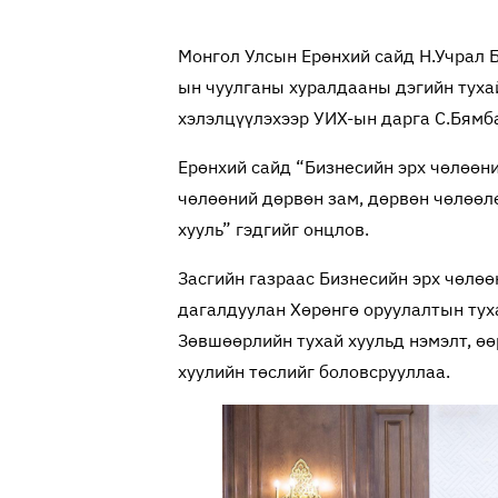
Монгол Улсын Ерөнхий сайд Н.Учрал Б
ын чуулганы хуралдааны дэгийн туха
хэлэлцүүлэхээр УИХ-ын дарга С.Бямб
Ерөнхий сайд “Бизнесийн эрх чөлөөни
чөлөөний дөрвөн зам, дөрвөн чөлөөл
хууль” гэдгийг онцлов.
Засгийн газраас Бизнесийн эрх чөлөөн
дагалдуулан Хөрөнгө оруулалтын туха
Зөвшөөрлийн тухай хуульд нэмэлт, өө
хуулийн төслийг боловсрууллаа.