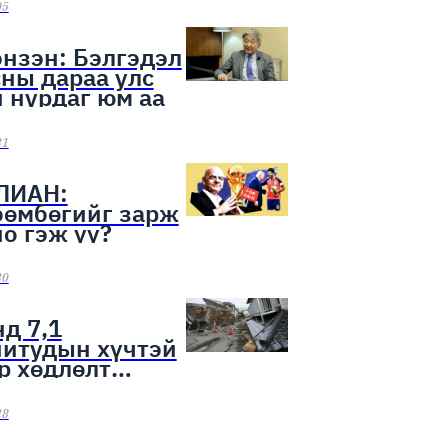
ээн эхэллээ
05
нзэн: Бэлгэдэл
ны дараа улс
 нурдаг юм аа
31
ЛИАН:
бөмбөгийг зарж
о гэж үү?
30
д 7,1
нитудын хүчтэй
р хөдлөлт
лоо
28