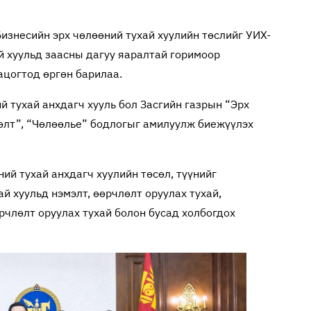
изнесийн эрх чөлөөний тухай хуулийн төслийг УИХ-
й хуульд заасны дагуу яаралтай горимоор
ацогтод өргөн барилаа.
й тухай анхдагч хууль бол Засгийн газрын “Эрх
өлт”, “Чөлөөлье” бодлогыг амилуулж биежүүлэх
ий тухай анхдагч хуулийн төсөл, түүнийг
й хуульд нэмэлт, өөрчлөлт оруулах тухай,
рчлөлт оруулах тухай болон бусад холбогдох