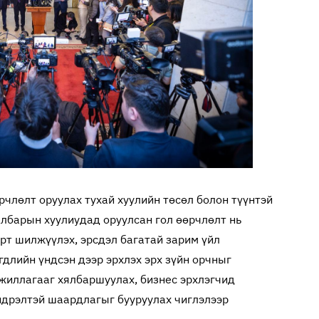
рчлөлт оруулах тухай хуулийн төсөл болон түүнтэй
албарын хуулиудад оруулсан гол өөрчлөлт нь
рт шилжүүлэх, эрсдэл багатай зарим үйл
длийн үндсэн дээр эрхлэх эрх зүйн орчныг
ажиллагааг хялбаршуулах, бизнес эрхлэгчид
ндрэлтэй шаардлагыг бууруулах чиглэлээр