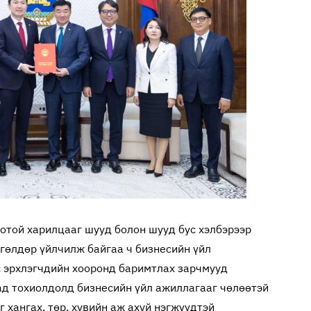
отой харилцааг шууд болон шууд бус хэлбэрээр
өгөлдөр үйлчилж байгаа ч бизнесийн үйл
 эрхлэгчдийн хооронд баримтлах зарчмууд
сад тохиолдолд бизнесийн үйл ажиллагааг чөлөөтэй
 хангах, төр, хувийн аж ахуй нэгжүүдтэй