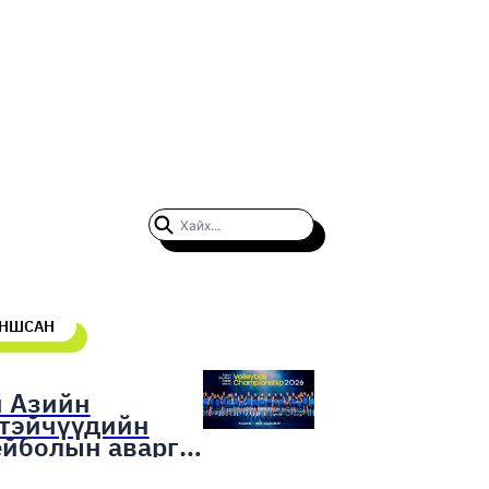
УНШСАН
н Азийн
гтэйчүүдийн
ейболын аварга
гаруулах