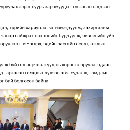
ууруулах зэрэг суурь зарчмуудыг тусгасан нэгдсэн
йдал, төрийн хариуцлагыг нэмэгдүүлж, захиргааны
 чанар сайжрах нөхцөлийг бүрдүүлж, бизнесийн үйл
 оруулалт нэмэгдэх, эдийн засгийн өсөлт, ажлын
улж буй гол өөрчлөлтүүд нь хөрөнгө оруулагчдаас
д гаргасан гомдлыг хүлээн авч, судалж, гомдлыг
ог бий болгосон байна.