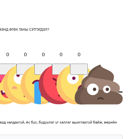
ЭЭНД ӨГӨХ ТАНЫ СЭТГЭГДЭЛ?
0
0
0
0
0
рд халдахгүй, ёс бус, бүдүүлэг үг хэллэг ашиглахгүй байж, өөрийн