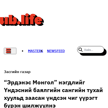
MASTERS
NEWSFEED
#WOMENWHODARE
СПОРТ
Засгийн газар
ХӨЛБӨМБӨГ
“Эрдэнэс Монгол” нэгдлийг
Үндэсний баялгийн сангийн тухай
THE NEW YORK TIMES
хуульд заасан үндсэн чиг үүрэгт
НАДАД НЭГ САНАЛ БАЙНА
бүрэн шилжүүлнэ