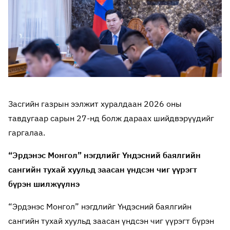
Засгийн газрын ээлжит хуралдаан 2026 оны
тавдугаар сарын 27-нд болж дараах шийдвэрүүдийг
гаргалаа.
“Эрдэнэс Монгол” нэгдлийг Үндэсний баялгийн
сангийн тухай хуульд заасан үндсэн чиг үүрэгт
бүрэн шилжүүлнэ
“Эрдэнэс Монгол” нэгдлийг Үндэсний баялгийн
сангийн тухай хуульд заасан үндсэн чиг үүрэгт бүрэн