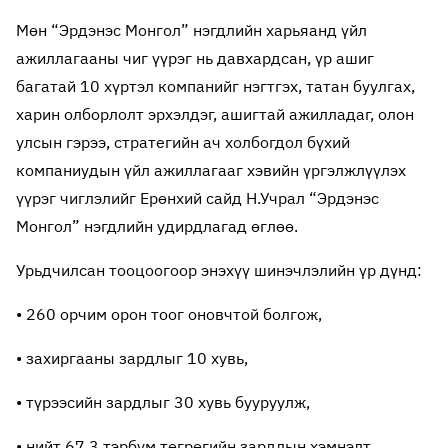
Мөн “Эрдэнэс Монгол” нэгдлийн харьяанд үйл
ажиллагааны чиг үүрэг нь давхардсан, үр ашиг
багатай 10 хүртэл компанийг нэгтгэх, татан буулгах,
харин олборлолт эрхэлдэг, ашигтай ажилладаг, олон
улсын гэрээ, стратегийн ач холбогдол бүхий
компаниудын үйл ажиллагааг хэвийн үргэлжлүүлэх
үүрэг чиглэлийг Ерөнхий сайд Н.Учрал “Эрдэнэс
Монгол” нэгдлийн удирдлагад өглөө.
Урьдчилсан тооцоогоор энэхүү шинэчлэлийн үр дүнд:
• 260 орчим орон тоог оновчтой болгож,
• захиргааны зардлыг 10 хувь,
• түрээсийн зардлыг 30 хувь бууруулж,
• нийт 67.3 тэрбум төгрөгийн зардлын хэмнэлт