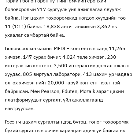
төрийн болон орон нутгийн өмчийн ерөнхий
боловсролын 717 сургууль үйл ажиллагаа явуулж
байна. Нэг цахим төхөөрөмжид ногдох хүүхдийн тоо
11 (1:11) байна. 18,838 анги танхимын 3,362 нь
ухаалаг самбартай байна.
Боловсролын яамны MEDLE контентын санд 11,265
хичээл, 147 сурах бичиг, 4,024 теле хичээл, 230
интерактив контент, 3,500 интерактив дасгал ажлын
хуудас, 805 виртуал лаборатори, 413 цахим ур чадвар
олгох хичээл нийт 20,000 гаруй контент нээлттэй
байршсан. Мөн Pearson, Eduten, Mozaik зэрэг цахим
платформуудыг сургалт, үйл ажиллагаанд
нэвтрүүлсэн.
Гэсэн ч цахим сургалтын дэд бүтэц, тоног төхөөрөмж
бүхий сургалтын орчин харилцан адилгүй байгаа нь