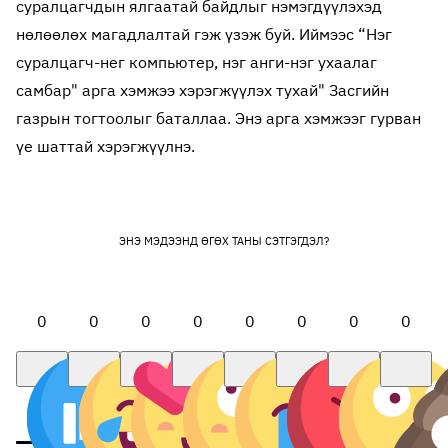
суралцагчдын ялгаатай байдлыг нэмэгдүүлэхэд
нөлөөлөх магадлалтай гэж үзэж буй. Иймээс “Нэг
суралцагч-нег компьютер, нэг анги-нэг ухаалаг
самбар" арга хэмжээ хэрэгжүүлэх тухай" Засгийн
газрын тогтоолыг баталлаа. Энэ арга хэмжээг гурван
үе шаттай хэрэгжүүлнэ.
ЭНЭ МЭДЭЭНД ӨГӨХ ТАНЫ СЭТГЭГДЭЛ?
0
0
0
0
0
0
0
0