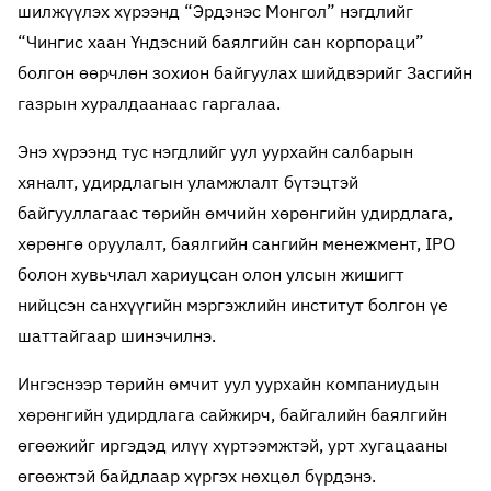
шилжүүлэх хүрээнд “Эрдэнэс Монгол” нэгдлийг
“Чингис хаан Үндэсний баялгийн сан корпораци”
болгон өөрчлөн зохион байгуулах шийдвэрийг Засгийн
газрын хуралдаанаас гаргалаа.
Энэ хүрээнд тус нэгдлийг уул уурхайн салбарын
хяналт, удирдлагын уламжлалт бүтэцтэй
байгууллагаас төрийн өмчийн хөрөнгийн удирдлага,
хөрөнгө оруулалт, баялгийн сангийн менежмент, IPO
болон хувьчлал хариуцсан олон улсын жишигт
нийцсэн санхүүгийн мэргэжлийн институт болгон үе
шаттайгаар шинэчилнэ.
Ингэснээр төрийн өмчит уул уурхайн компаниудын
хөрөнгийн удирдлага сайжирч, байгалийн баялгийн
өгөөжийг иргэдэд илүү хүртээмжтэй, урт хугацааны
өгөөжтэй байдлаар хүргэх нөхцөл бүрдэнэ.