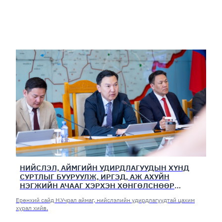
НИЙСЛЭЛ, АЙМГИЙН УДИРДЛАГУУДЫН ХҮНД
СУРТЛЫГ БУУРУУЛЖ, ИРГЭД, АЖ АХУЙН
НЭГЖИЙН АЧААГ ХЭРХЭН ХӨНГӨЛСНӨӨР
ДҮГНЭНЭ
Ерөнхий сайд Н.Учрал аймаг, нийслэлийн удирдлагуудтай цахим
хурал хийв.