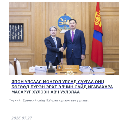
ЯПОН УЛСААС МОНГОЛ УЛСАД СУУГАА ОНЦ
БӨГӨӨД БҮРЭН ЭРХТ ЭЛЧИН САЙД ИГАВАХАРА
МАСАРҮГ ХҮЛЭЭН АВЧ УУЛЗЛАА
Түүнийг Ерөнхий сайд Н.Учрал хүлээн авч уулзав.
2026.07.27