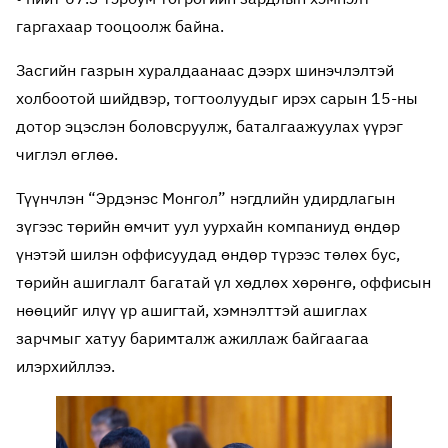
гаргахаар тооцоолж байна.
Засгийн газрын хуралдаанаас дээрх шинэчлэлтэй
холбоотой шийдвэр, тогтоолуудыг ирэх сарын 15-ны
дотор эцэслэн боловсруулж, баталгаажуулах үүрэг
чиглэл өглөө.
Түүнчлэн “Эрдэнэс Монгол” нэгдлийн удирдлагын
зүгээс төрийн өмчит уул уурхайн компаниуд өндөр
үнэтэй шилэн оффисуудад өндөр түрээс төлөх бус,
төрийн ашиглалт багатай үл хөдлөх хөрөнгө, оффисын
нөөцийг илүү үр ашигтай, хэмнэлттэй ашиглах
зарчмыг хатуу баримталж ажиллаж байгаагаа
илэрхийллээ.