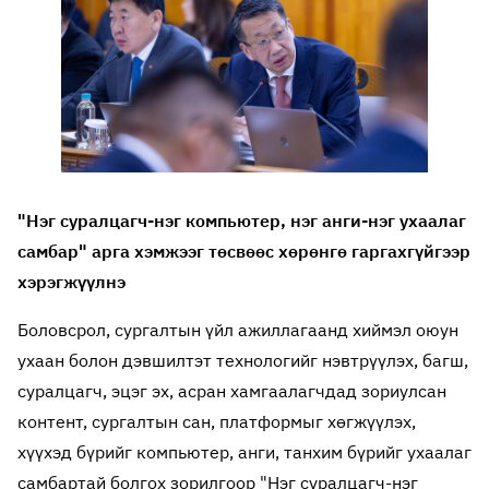
"Нэг суралцагч-нэг компьютер, нэг анги-нэг ухаалаг
самбар" арга хэмжээг төсвөөс хөрөнгө гаргахгүйгээр
хэрэгжүүлнэ
Боловсрол, сургалтын үйл ажиллагаанд хиймэл оюун
ухаан болон дэвшилтэт технологийг нэвтрүүлэх, багш,
суралцагч, эцэг эх, асран хамгаалагчдад зориулсан
контент, сургалтын сан, платформыг хөгжүүлэх,
хүүхэд бүрийг компьютер, анги, танхим бүрийг ухаалаг
самбартай болгох зорилгоор "Нэг суралцагч-нэг