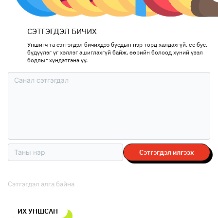
СЭТГЭГДЭЛ БИЧИХ
Уншигч та сэтгэгдэл бичихдээ бусдын нэр төрд халдахгүй, ёс бус,
бүдүүлэг үг хэллэг ашиглахгүй байж, өөрийн болоод хүний үзэл
бодлыг хүндэтгэнэ үү.
Сэтгэгдэл илгээх
Сэтгэгдэл алга байна
ИХ УНШСАН