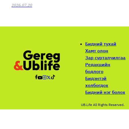
2026.07.20
Бидний тухай
Хамт олон
Зар сурталчилгаа
Редакцийн
бодлого
Бидэнтэй
холбогдох
Бидний нэг болох
UB.Life All Rights Reserved.