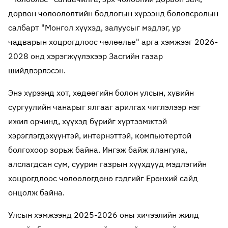
дөрвөн чөлөөлөлтийн бодлогын хүрээнд боловсролын
салбарт "Монгол хүүхэд, залуусыг мэдлэг, ур
чадварын хоцрогдлоос чөлөөлье" арга хэмжээг 2026-
2028 онд хэрэгжүүлэхээр Засгийн газар
шийдвэрлэсэн.
Энэ хүрээнд хот, хөдөөгийн болон улсын, хувийн
сургуулийн чанарыг ялгааг арилгах чиглэлээр нэг
ижил орчинд, хүүхэд бүрийг хүртээмжтэй
хэрэглэгдэхүүнтэй, интернэттэй, компьютертой
болгохоор зорьж байна. Ингэж байж ялангуяа,
алслагдсан сум, суурин газрын хүүхдүүд мэдлэгийн
хоцрогдлоос чөлөөлөгдөнө гэдгийг Ерөнхий сайд
онцолж байна.
Улсын хэмжээнд 2025-2026 оны хичээлийн жилд