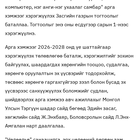
компьютер, нэг анги-нэг ухаалаг самбар" арга
хэмжээг хэрэгжүүлэх Засгийн газрын тогтоолыг
баталлаа. Тогтоолыг энэ оны есдүгээр сарын 1-нээс
хэрэгжүүлнэ.
Арга хэмжээг 2026-2028 онд үе шаттайгаар
хэрэгжүүлэх төлөвлөгөө баталж, хэрэгжилтийг зохион
байгуулах, шаардагдах хөрөнгийн тооцоо, судалгаа,
хөрөнгө оруулалтын эх үүсвэрийг тодорхойлж,
төсвөөс хөрөнгө гаргахгүйгээр зээл болон бусад эх
үүсвэрээс санхүүжүүлэх боломжийг судлан,
шийдвэрлэх арга хэмжээ авч ажиллахыг Монгол
Улсын Тэргүүн шадар сайд бөгөөд Эдийн засаг,
хөгжлийн сайд Ж.Энхбаяр, Боловсролын сайд Л.Энх-
Амгалан нарт даалгалаа.
"Чөлөөлье" санаачилга, эрх чөлөөний дөрвөн зам,