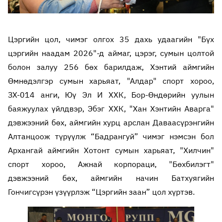
Цэргийн цол, чимэг олгох 35 дахь удаагийн "Бүх
цэргийн наадам 2026"-д аймаг, цэрэг, сумын цолтой
болон залуу 256 бөх барилдаж, Хэнтий аймгийн
Өмнөдэлгэр сумын харьяат, "Алдар" спорт хороо,
ЗХ-014 анги, Юү Эл И ХХК, Бор-Өндөрийн уулын
баяжуулах үйлдвэр, Эбэг ХХК, "Хан Хэнтийн Аварга"
дэвжээний бөх, аймгийн хурц арслан Даваасүрэнгийн
Алтанцоож түрүүлж “Бадрангуй” чимэг нэмсэн бол
Архангай аймгийн Хотонт сумын харьяат, "Хилчин"
спорт хороо, Ажнай корпораци, "Бөхбилэгт"
дэвжээний бөх, аймгийн начин Батхуягийн
Гончигсүрэн үзүүрлэж “Цэргийн заан” цол хүртэв.