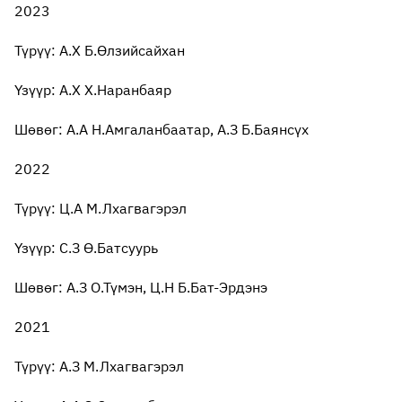
2023
Түрүү: А.Х Б.Өлзийсайхан
Үзүүр: А.Х Х.Наранбаяр
Шөвөг: А.А Н.Амгаланбаатар, А.З Б.Баянсүх
2022
Түрүү: Ц.А М.Лхагвагэрэл
Үзүүр: С.З Ө.Батсуурь
Шөвөг: А.З О.Түмэн, Ц.Н Б.Бат-Эрдэнэ
2021
Түрүү: А.З М.Лхагвагэрэл