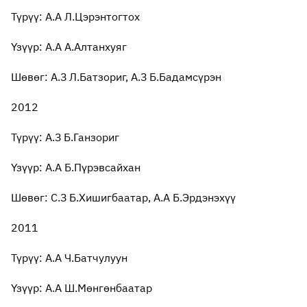
Түрүү: А.А Л.Цэрэнтогтох
Үзүүр: А.А А.Алтанхуяг
Шөвөг: А.З Л.Батзориг, А.З Б.Бадамсүрэн
2012
Түрүү: А.З Б.Ганзориг
Үзүүр: А.А Б.Пүрэвсайхан
Шөвөг: С.З Б.Хишигбаатар, А.А Б.Эрдэнэхүү
2011
Түрүү: А.А Ч.Батчулуун
Үзүүр: А.А Ш.Мөнгөнбаатар