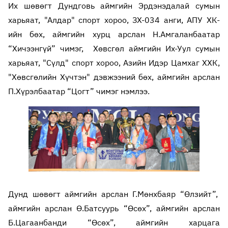
Их шөвөгт Дундговь аймгийн Эрдэнэдалай сумын
харьяат, "Алдар" спорт хороо, ЗХ-034 анги, АПУ ХК-
ийн бөх, аймгийн хурц арслан Н.Амгаланбаатар
“Хичээнгүй” чимэг, Хөвсгөл аймгийн Их-Уул сумын
харьяат, "Сүлд" спорт хороо, Азийн Идэр Цамхаг ХХК,
"Хөвсгөлийн Хүчтэн" дэвжээний бөх, аймгийн арслан
П.Хүрэлбаатар “Цогт” чимэг нэмлээ.
Дунд шөвөгт аймгийн арслан Г.Мөнхбаяр “Өлзийт”,
аймгийн арслан Ө.Батсуурь “Өсөх”, аймгийн арслан
Б.Цагаанбанди “Өсөх”, аймгийн харцага