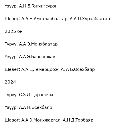
Үзүүр: А.Н Б.Гончигсүрэн
Шөвөг: А.А Н.Амгаланбаатар, А.А П.Хүрэлбаатар
2025 он
Түрүү: А.А Э.Мөнхбаатар
Үзүүр: А.А Э.Баасанжав
Шөвөг: А.А Ц.Төмөрцоож, А. А Б.Өсөхбаяр
2024
Түрүү: С.З Д.Цэрэнням
Үзүүр: А.А Н.Өсөхбаяр
Шөвөг: А.А Э.Мөнхжаргал, А.Н Д.Төрбаяр