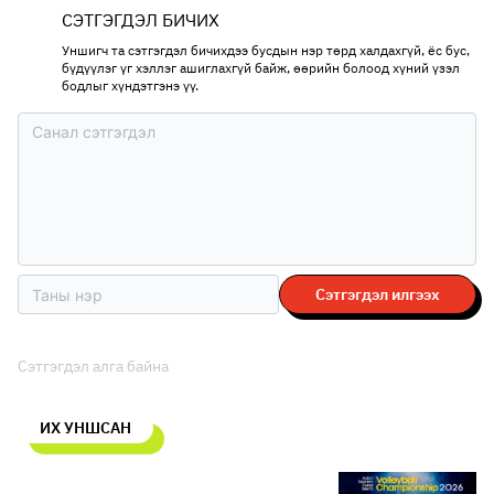
СЭТГЭГДЭЛ БИЧИХ
Уншигч та сэтгэгдэл бичихдээ бусдын нэр төрд халдахгүй, ёс бус,
бүдүүлэг үг хэллэг ашиглахгүй байж, өөрийн болоод хүний үзэл
бодлыг хүндэтгэнэ үү.
Сэтгэгдэл илгээх
Сэтгэгдэл алга байна
ИХ УНШСАН