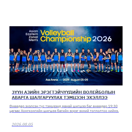
ЗҮҮН АЗИЙН ЭРЭГТЭЙЧҮҮДИЙН ВОЛЕЙБОЛЫН
АВАРГА ШАЛГАРУУЛАХ ТЭМЦЭЭН ЭХЭЛЛЭЭ
Өнөөдөр эхэлсэн тус тэмцээнд манай шигшээ баг өнөөдөр 19:30
цагаас Хонгконгийн шигшээ багийн эсрэг эхний тоглолтоо хийнэ.
2026.08.05