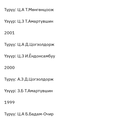
Түрүү: Ц.А Т.Мөнгөнцоож
Үзүүр: Ц.З Т.Амартүвшин
2001
Түрүү: Ц.А Д.Цогзолдорж
Үзүүр: Ц.З И.Ёндонсамбуу
2000
Түрүү: А.З Д.Цогзолдорж
Үзүүр: З.Б Т.Амартүвшин
1999
Түрүү: Ц.А Б.Бадам-Очир