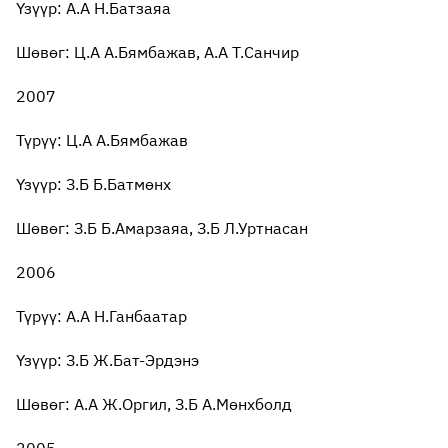
Үзүүр: А.А Н.Батзаяа
Шөвөг: Ц.А А.Бямбажав, А.А Т.Санчир
2007
Түрүү: Ц.А А.Бямбажав
Үзүүр: З.Б Б.Батмөнх
Шөвөг: З.Б Б.Амарзаяа, З.Б Л.Уртнасан
2006
Түрүү: А.А Н.Ганбаатар
Үзүүр: З.Б Ж.Бат-Эрдэнэ
Шөвөг: А.А Ж.Оргил, З.Б А.Мөнхболд