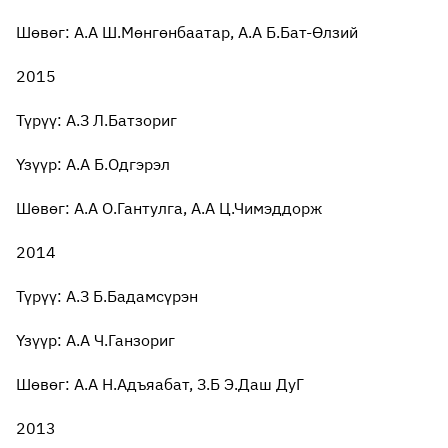
Шөвөг: А.А Ш.Мөнгөнбаатар, А.А Б.Бат-Өлзий
2015
Түрүү: А.З Л.Батзориг
Үзүүр: А.А Б.Одгэрэл
Шөвөг: А.А О.Гантулга, А.А Ц.Чимэддорж
2014
Түрүү: А.З Б.Бадамсүрэн
Үзүүр: А.А Ч.Ганзориг
Шөвөг: А.А Н.Адъяабат, З.Б Э.Даш ДуГ
2013