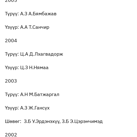
2005
Түрүү: А.З А.Бямбажав
Үзүүр: А.А Т.Санчир
2004
Түрүү: Ц.А Д.Лхагвадорж
Үзүүр: Ц.З Н.Нямаа
2003
Түрүү: А.Н М.Батжаргал
Үзүүр: А.З Ж.Гансүх
Шөвөг: З.Б У.Эрдэнэхүү, З.Б Э.Цэрэнчимэд
2002