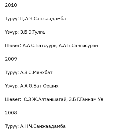
2010
Түрүү: Ц.А Ч.Санжаадамба
Үзүүр: З.Б Э.Тулга
Шөвөг: А.А С.Батсуурь, А.А Б.Сангисүрэн
2009
Түрүү: А.З С.Мөнхбат
Үзүүр: А.А Ө.Бат-Орших
Шөвөг: С.З Ж.Алтаншагай, З.Б Г.Ганням Ув
2008
Түрүү: А.Н Ч.Санжаадамба