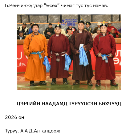
Б.Ренчинжүгдэр “Өсөх” чимэг тус тус нэмэв.
ЦЭРГИЙН НААДАМД ТҮРҮҮЛСЭН БӨХЧҮҮД
2026 он
Түрүү: А.А Д.Алтанцоож