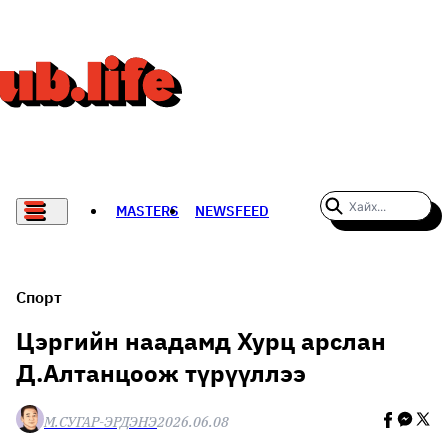
MASTERS
NEWSFEED
#WOMENWHODARE
СПОРТ
Спорт
ХӨЛБӨМБӨГ
Цэргийн наадамд Хурц арслан
Д.Алтанцоож түрүүллээ
THE NEW YORK TIMES
НАДАД НЭГ САНАЛ БАЙНА
М.СУГАР-ЭРДЭНЭ
2026.06.08