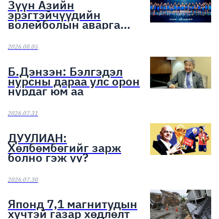
Зүүн Азийн
эрэгтэйчүүдийн
волейболын аварга
шалгаруулах тэмцээн
эхэллээ
2026.08.05
Б.Дэнзэн: Бэлгэдэл
нурсны дараа улс орон
нурдаг юм аа
2026.07.31
ДУУЛИАН:
Хөлбөмбөгийг зарж
болно гэж үү?
2026.07.30
Японд 7,1 магнитудын
хүчтэй газар хөдлөлт