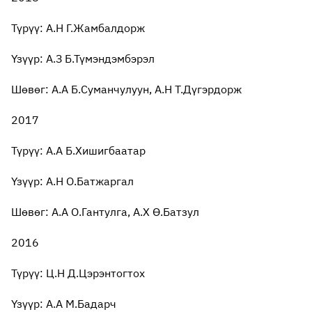
Түрүү: А.Н Г.Жамбалдорж
Үзүүр: А.З Б.Түмэндэмбэрэл
Шөвөг: А.А Б.Суманчулуун, А.Н Т.Дүгэрдорж
2017
Түрүү: А.А Б.Хишигбаатар
Үзүүр: А.Н О.Батжаргал
Шөвөг: А.А О.Гантулга, А.Х Ө.Батзул
2016
Түрүү: Ц.Н Д.Цэрэнтогтох
Үзүүр: А.А М.Бадарч