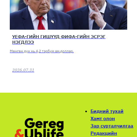
УЕФА-ГИЙН ГИШҮҮД ФИФА-ГИЙН ЭСРЭГ
НЭГДЛЭЭ
Мөнгөн дүн нь 4,2 тэрбум ам.доллар.
2026.07.31
Бидний тухай
Хамт олон
Зар сурталчилгаа
Редакцийн