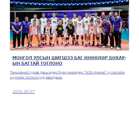
МОНГОЛ УЛСЫН ШИГШЭЭ БАГ ӨНӨӨДӨР БНХАУ-
ЫН БАГТАЙ ТОГЛОНО
Тэмцээний гурав дахь өдөр буюу өнөөдөр “АСА Арена”-д хэсгийн
сүүлийн тоглолтууд явагдана.
2026.08.07