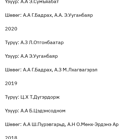
Үзүүр: А.А Э.Сумъяабат
Шөвөг: А.А Г.Бадрах, А.А. Э.Ууганбаяр
2020
Түрүү: А.З Л.Отгонбаатар
Үзүүр: А.А Э.Ууганбаяр
Шөвөг: А.А Г.Бадрах, А.З М.Лхагвагэрэл
2019
Түрүү: Ц.Х Т.Дүгэрдорж
Үзүүр: А.А Б.Цэдэнсодном
Шөвөг: А.А Ш.Пүрэвгарьд, А.Н О.Мөнх-Эрдэнэ Ар
2018