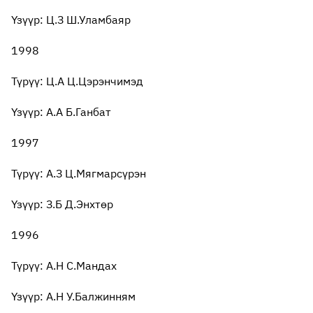
Үзүүр: Ц.З Ш.Уламбаяр
1998
Түрүү: Ц.А Ц.Цэрэнчимэд
Үзүүр: А.А Б.Ганбат
1997
Түрүү: А.З Ц.Мягмарсүрэн
Үзүүр: З.Б Д.Энхтөр
1996
Түрүү: А.Н С.Мандах
Үзүүр: А.Н У.Балжинням