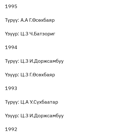
1995
Түрүү: А.А Г.Өсөхбаяр
Үзүүр: Ц.З Ч.Батзориг
1994
Түрүү: Ц.З И.Доржсамбуу
Үзүүр: Ц.З Г.Өсөхбаяр
1993
Түрүү: Ц.А У.Сүхбаатар
Үзүүр: Ц.З И.Доржсамбуу
1992