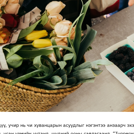
үү, учир нь чи хуванцарын асуудлыг нэгэнтээ анзаарч эхэ
, усан үзмийн уутанд, шүдний ооны савлагаанд, “Tupperw