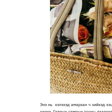
Энэ нь хэлэхэд амархан ч хийхэд хэц
харна. Газрын самрын тосны лаазанд