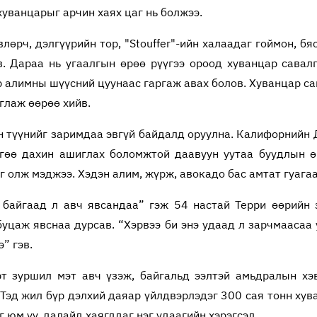
хуванцарыг арчин хаях цаг нь болжээ.
лөрч, дэлгүүрийн тор, "Stouffer"-ийн халаадаг гоймон, бяс
в. Дараа нь угаалгын өрөө рүүгээ ороод хуванцар сав
р алимны шүүсний цуунаас гаргаж авах болов. Хуванцар са
глаж өөрөө хийв.
йн түүнийг заримдаа эвгүй байдалд оруулна. Калифорнийн
йгөө дахин ашиглах боломжтой даавуун уутаа буудлын ө
г олж мэджээ. Хэдэн алим, жүрж, авокадо бас амтат гуагаа
байгаад л авч явсандаа” гэж 54 настай Терри өөрийн 
буцаж явснаа дурсав. “Хэрвээ би энэ удаад л зарчмаасаа
” гэв.
т зуршил мэт авч үзэж, байгальд ээлтэй амьдралын хэв
 Тэд жил бүр дэлхий даяар үйлдвэрлэдэг 300 сая тонн хув
д хогийн цэг юм уу, далайд хаягддаг нэг уд