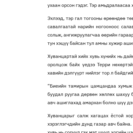
ухаан орсон гэдэг. Тэр амьдралаасаа 
Эхлээд, тэр гал тогооны өрөөндөө төв
савалгаатай нарийн ногооноос сала
сольж, ангижруулагчаа өөрийн гараа
тун хэцүү байсан тул амны хужир аши
Хуванцартай хийх хувь хүнийх нь да
оролцож байх үедээ Терри нөхөртэ
хавийн дэлгүүрт нийлэг тор л байдгий
“Биеийн тамирын цамцандаа хумьж 
буудал руугаа дөрвөн хөллөх шахуу 
авч ашиглахад амархан болно шүү дээ
Хуванцарыг салж хагацах ёстой хор
хэрэглэгчдийн дунд газар авч байна.
хувь нь соруул гэх мэт шуу