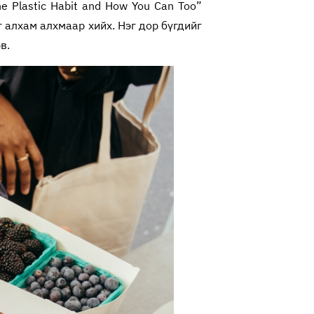
e Plastic Habit and How You Can Too”
 алхам алхмаар хийх. Нэг дор бүгдийг
в.