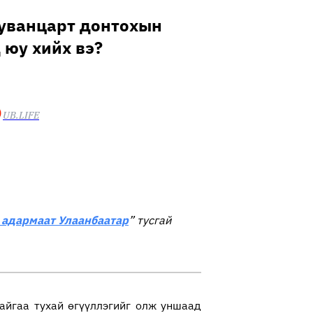
Хуванцарт донтохын
 юу хийх вэ?
UB.LIFE
 адармаат Улаанбаатар
” тусгай
айгаа тухай өгүүллэгийг олж уншаад