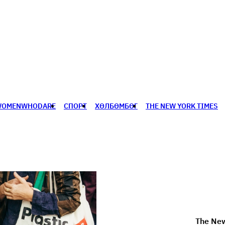
WOMENWHODARE
СПОРТ
ХӨЛБӨМБӨГ
THE NEW YORK TIMES
🥇 ПАРИС - 2024
МИЛЛЕНИАЛ
АЛИСАГИЙН БУЛАН
The New