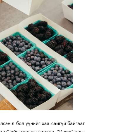
лсэн л бол үүнийг хаа сайгүй байгааг
are”-ийн хоолны саванд, "Dawn" аяга