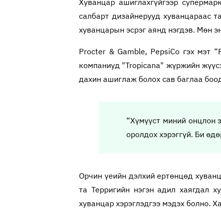
Хуванцар ашиглахгүйгээр супермарк
салбарт дизайнерууд хуванцараас т
хуванцарын эсрэг аянд нэгдэв. Мөн э
Procter & Gamble, PepsiCo гэх мэт 
компаниуд "Tropicana" жүржийн жүүсэ
дахин ашиглаж болох сав баглаа боо
“Хүмүүст миний онцлон з
оролдох хэрэггүй. Би өдө
Орчин үеийн дэлхий ертөнцөд хуванца
та Терригийн нэгэн адил хаягдал х
хуванцар хэрэглэдгээ мэдэх болно. Ха