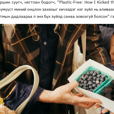
ин суугч, нягтлан бодогч, “Plastic-Free: How I Kicked th
үмүүст миний онцлон захихыг хичээдэг нэг зүйл нь аливааг
утмын дадлаараа л энэ бүх зүйлд санаа зовохгүй болсон” гэ