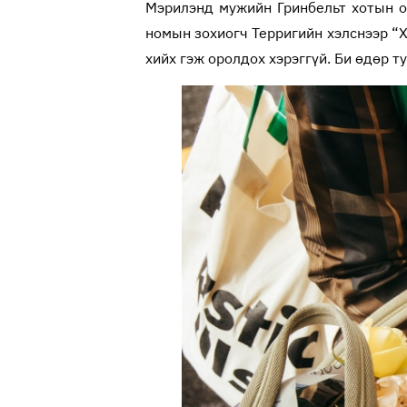
Мэрилэнд мужийн Гринбельт хотын орш
номын зохиогч Терригийн хэлснээр “Х
хийх гэж оролдох хэрэггүй. Би өдөр т