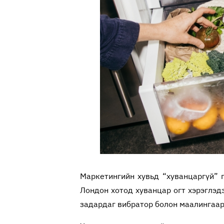
Маркетингийн хувьд “хуванцаргүй” г
Лондон хотод хуванцар огт хэрэглэдэ
задардаг вибратор болон маалингаар 