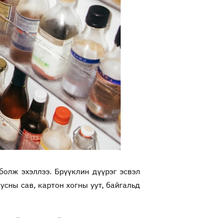
болж эхэллээ. Брүүклин дүүрэг эсвэл
усны сав, картон хогны уут, байгальд