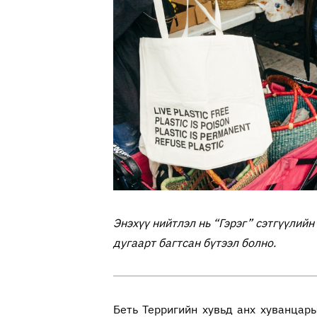
Энэхүү нийтлэл нь “Гэрэг” сэтгүүлийн
дугаарт багтсан бүтээл болно.
Беть Терригийн хувьд анх хуванцар