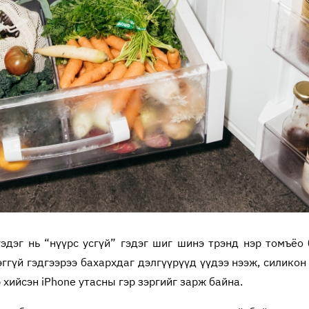
эдэг нь “нүүрс усгүй” гэдэг шиг шинэ трэнд нэр томъёо 
ггүй гэдгээрээ бахархдаг дэлгүүрүүд үүдээ нээж, силикон 
хийсэн iPhone утасны гэр зэргийг зарж байна.