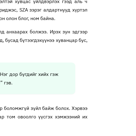
элтэй хувцас үйлдвэрлэх гээд аль ч
иджэс, SZA зэрэг алдартнууд хүртэл
н олон блог, ном байна.
лд анхаарах болжээ. Ирэх зун эдгээр
, бусад бүтээгдэхүүнээ хуванцар бус,
Нэг дор бүгдийг хийх гэж
” гэв.
эр боломжгүй зүйл байж болох. Хэрвээ
ар том овоолго үүсгэх хэмжээний их