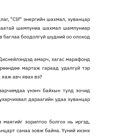
лаг, "Clif" энергийн шахмал, хуванцар
алгаатай шампуниа шахмал шампуниар
в баглаа боодолгүй шүдний оо олоход
 Диснейлэндэд амарч, хагас марафонд
рөөндөө мартаж гараад удалгүй тэр
 яаж авч явах вэ?
зарчимдаа үнэнч байхын тулд зочид
 ухарчихвал дараагийн удаа хуванцар
 маягийг зорилтоо болгох нь иргэд,
анцарт санаа зовж байна. Үүний ихэнх
аагийн хэрэгсэл.