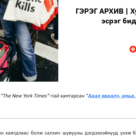
ГЭРЭГ АРХИВ | 
эсрэг бид
 “The New York Times”-тай хамтарсан “
Адал явдалч, амьд,
ын хаягдлаас болж салхич шувууны дэгдээхэйнүүд үхэж б