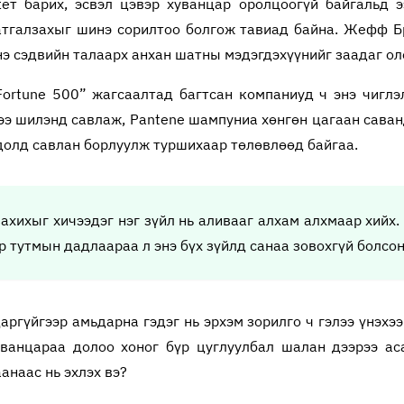
ет барих, эсвэл цэвэр хуванцар оролцоогүй байгальд э
атгалзахыг шинэ сорилтоо болгож тавиад байна. Жефф Бр
нэ сэдвийн талаарх анхан шатны мэдэгдэхүүнийг заадаг оло
“Fortune 500” жагсаалтад багтсан компаниуд ч энэ чиглэ
э шилэнд савлаж, Pantene шампуниа хөнгөн цагаан саванд
долд савлан борлуулж туршихаар төлөвлөөд байгаа.
ахихыг хичээдэг нэг зүйл нь аливааг алхам алхмаар хийх. 
р тутмын дадлаараа л энэ бүх зүйлд санаа зовохгүй болсон
ргүйгээр амьдарна гэдэг нь эрхэм зорилго ч гэлээ үнэхэ
уванцараа долоо хоног бүр цуглуулбал шалан дээрээ ас
анаас нь эхлэх вэ?