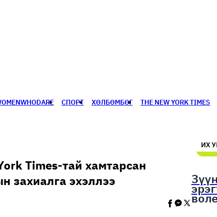
WOMENWHODARE
СПОРТ
ХӨЛБӨМБӨГ
THE NEW YORK TIMES
🥇 ПАРИС - 2024
МИЛЛЕНИАЛ
АЛИСАГИЙН БУЛАН
ИХ 
 York Times-тай хамтарсан
Зүү
рын захиалга эхэллээ
эрэ
вол
шал