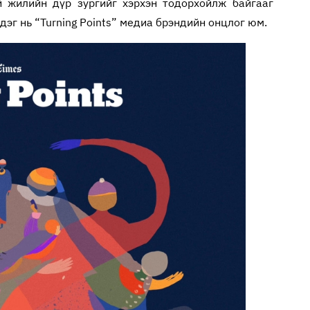
 жилийн дүр зургийг хэрхэн тодорхойлж байгааг
дэг нь “Turning Points” медиа брэндийн онцлог юм.