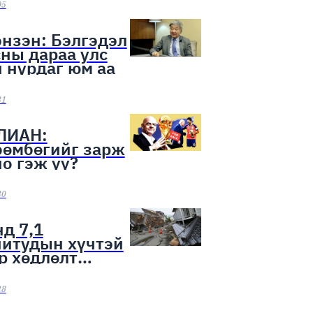
ээн эхэллээ
05
нзэн: Бэлгэдэл
ны дараа улс
 нурдаг юм аа
31
ЛИАН:
бөмбөгийг зарж
о гэж үү?
30
д 7,1
нитудын хүчтэй
р хөдлөлт
лоо
28