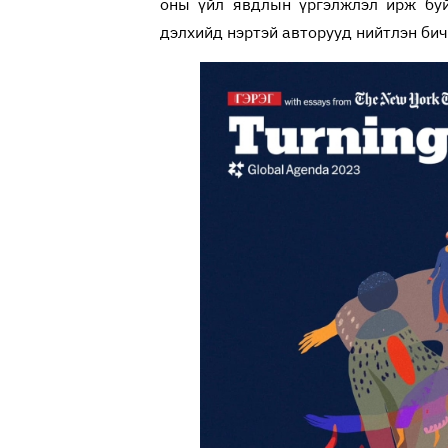
оны үйл явдлын үргэлжлэл ирж буй
дэлхийд нэртэй авторууд нийтлэн бич