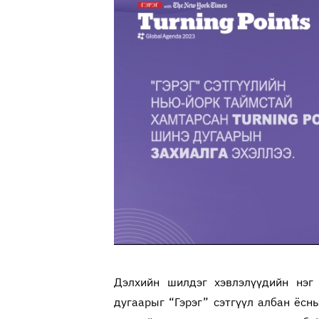
Дэлхийн шилдэг хэвлэлүүдийн нэг 
дугаарыг “Гэрэг” сэтгүүл албан ёсн