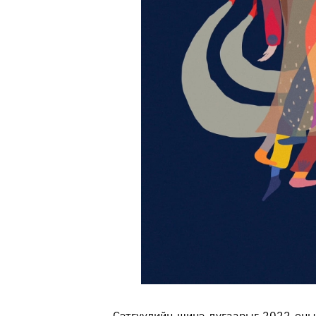
Сэтгүүлийн шинэ дугаарыг 2022 оны 