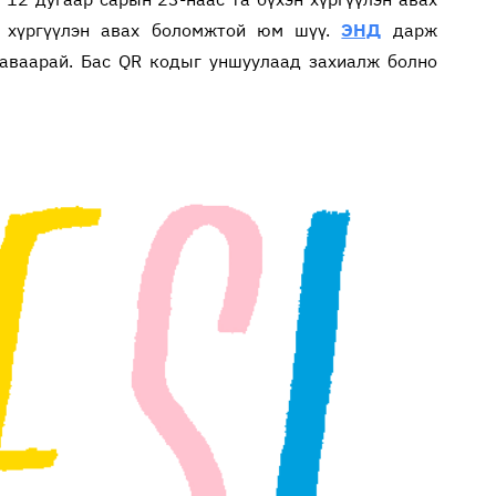
, хүргүүлэн авах боломжтой юм шүү.
ЭНД
дарж
н аваарай. Бас QR кодыг уншуулаад захиалж болно