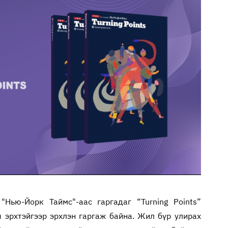
"Нью-Йорк Таймс"-аас гаргадаг “Turning Points”
ы эрхтэйгээр эрхлэн гаргаж байна. Жил бүр улирах