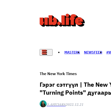
MASTERS
NEWSFEED
#
НАДАД НЭГ САНАЛ БАЙНА
The New York Times
Гэрэг сэтгүүл | The New
"Turning Points" дугаа
О.АНХЗАЯА
2022.12.21