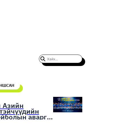
УНШСАН
н Азийн
гтэйчүүдийн
ейболын аварга
гаруулах