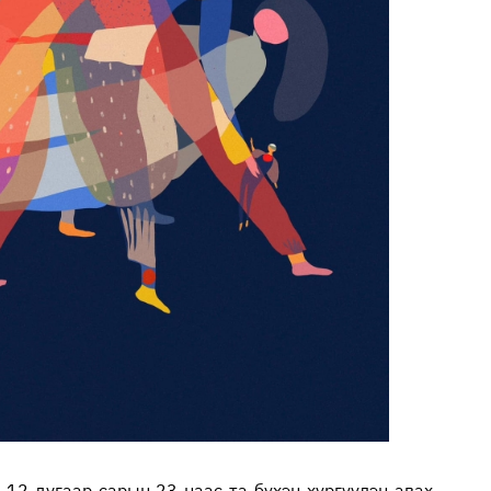
12 дугаар сарын 23-наас та бүхэн хүргүүлэн авах