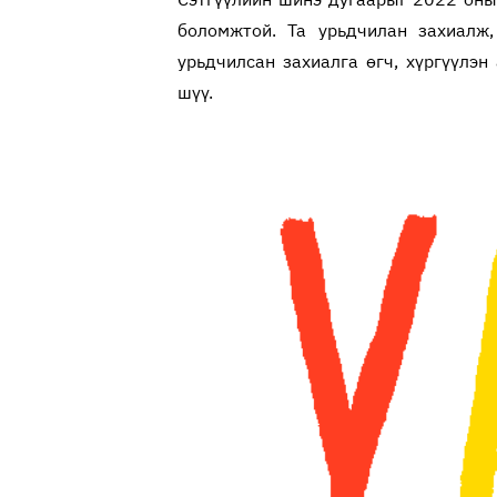
боломжтой. Та урьдчилан захиалж
урьдчилсан захиалга өгч, хүргүүлэ
шүү.