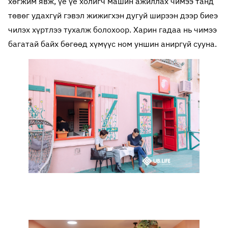
хөгжим явж, үе үе холигч машин ажиллах чимээ танд
төвөг удахгүй гэвэл жижигхэн дугуй ширээн дээр биеэ
чилэх хүртлээ тухалж болохоор. Харин гадаа нь чимээ
багатай байх бөгөөд хүмүүс ном уншин аниргүй сууна.