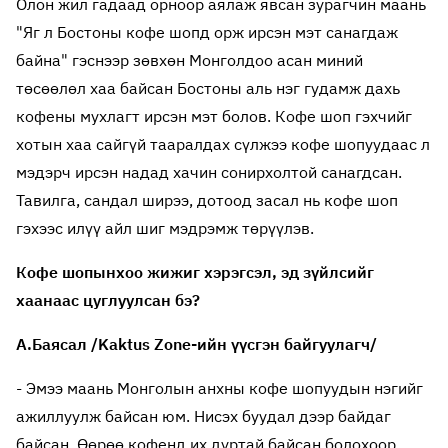
Олон жил гадаад орноор аялаж явсан зурагчин маань
"Яг л Бостоны кофе шопд орж ирсэн мэт санагдаж
байна" гэснээр зөвхөн Монголдоо асан миний
төсөөлөл хаа байсан Бостоны аль нэг гудамж дахь
кофены мухлагт ирсэн мэт болов. Кофе шоп гэхчийг
хотын хаа сайгүй тааралдах сүлжээ кофе шопуудаас л
мэдэрч ирсэн надад хачин сонирхолтой санагдсан.
Тавилга, сандал ширээ, дотоод засал нь кофе шоп
гэхээс илүү айл шиг мэдрэмж төрүүлэв.
Кофе шопынхоо жижиг хэрэгсэл, эд зүйлсийг
хаанаас цуглуулсан бэ?
А.Баясал /Kaktus Zone-ийн үүсгэн байгуулагч/
- Эмээ маань Монголын анхны кофе шопуудын нэгийг
ажиллуулж байсан юм. Нисэх буудал дээр байдаг
байсан. Өөрөө кофенд их дуртай байсан болохоор