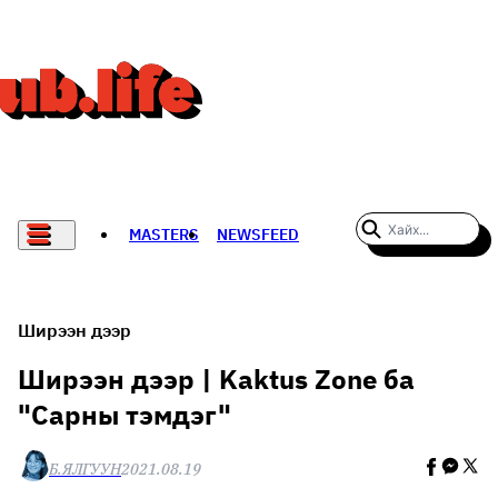
MASTERS
NEWSFEED
#WOMENWHODARE
СПОРТ
Ширээн дээр
ХӨЛБӨМБӨГ
Ширээн дээр | Kaktus Zone ба
"Сарны тэмдэг"
THE NEW YORK TIMES
НАДАД НЭГ САНАЛ БАЙНА
Б.ЯЛГУУН
2021.08.19