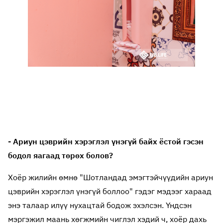
- Ариун цэврийн хэрэглэл үнэгүй байх ёстой гэсэн
бодол яагаад төрөх болов?
Хоёр жилийн өмнө "Шотландад эмэгтэйчүүдийн ариун
цэврийн хэрэглэл үнэгүй боллоо" гэдэг мэдээг хараад
энэ талаар илүү нухацтай бодож эхэлсэн. Үндсэн
мэргэжил маань хөгжмийн чиглэл хэдий ч, хоёр дахь