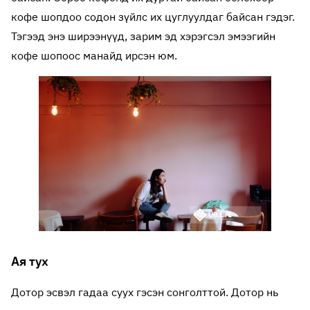
кофе шопдоо содон зүйлс их цуглуулдаг байсан гэдэг.
Тэгээд энэ ширээнүүд, зарим эд хэрэгсэл эмээгийн
кофе шопоос манайд ирсэн юм.
Ая тух
Дотор эсвэл гадаа суух гэсэн сонголттой. Дотор нь