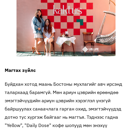
Магтах зүйлс
Буйдхан хотод маань Бостоны мухлагийг авч ирсэнд
талархаад барамгүй. Мөн ариун цэврийн өрөөндөө
эмэгтэйчүүдийн ариун цэврийн хэрэглэл үнэгүй
байршуулах санаачлага гарган охид, эмэгтэйчүүдэд
дотно тус хүргэж байгааг нь магтъя. Тэднээс гадна
"Yellow", "Daily Dose" кофе шопууд мөн энэхүү