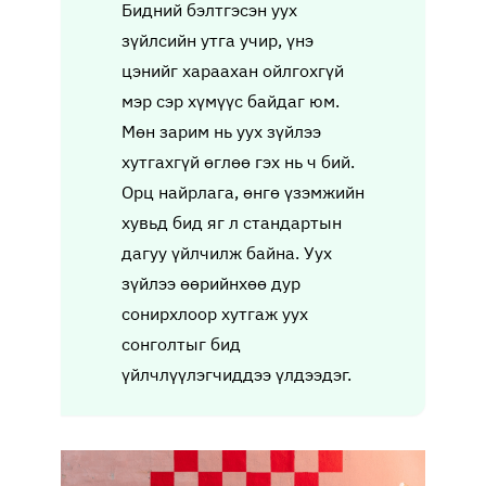
Бидний бэлтгэсэн уух
зүйлсийн утга учир, үнэ
цэнийг хараахан ойлгохгүй
мэр сэр хүмүүс байдаг юм.
Мөн зарим нь уух зүйлээ
хутгахгүй өглөө гэх нь ч бий.
Орц найрлага, өнгө үзэмжийн
хувьд бид яг л стандартын
дагуу үйлчилж байна. Уух
зүйлээ өөрийнхөө дур
сонирхлоор хутгаж уух
сонголтыг бид
үйлчлүүлэгчиддээ үлдээдэг.