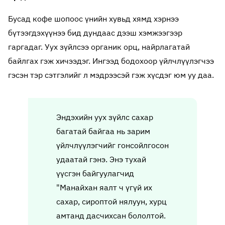
Бусад кофе шопоос үнийн хувьд хямд хэрнээ
бүтээгдэхүүнээ бид дундаас дээш хэмжээгээр
гаргадаг. Уух зүйлсээ органик орц, найрлагатай
байлгах гэж хичээдэг. Ингээд бодохоор үйлчлүүлэгчээ
гэсэн тэр сэтгэлийг л мэдрээсэй гэж хүсдэг юм уу даа.
Эндэхийн уух зүйлс сахар
багатай байгаа нь зарим
үйлчлүүлэгчийг гонсойлгосон
удаатай гэнэ. Энэ тухай
үүсгэн байгуулагчид
"Манайхан яалт ч үгүй их
сахар, сироптой нялуун, хурц
амтанд дасчихсан бололтой.