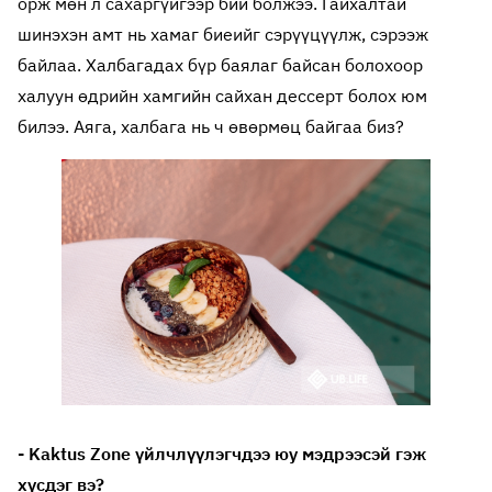
орж мөн л сахаргүйгээр бий болжээ. Гайхалтай
шинэхэн амт нь хамаг биеийг сэрүүцүүлж, сэрээж
байлаа. Халбагадах бүр баялаг байсан болохоор
халуун өдрийн хамгийн сайхан дессерт болох юм
билээ. Аяга, халбага нь ч өвөрмөц байгаа биз?
- Kaktus Zone үйлчлүүлэгчдээ юу мэдрээсэй гэж
хүсдэг вэ?