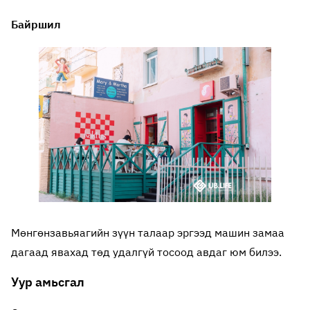
Байршил
Мөнгөнзавьяагийн зүүн талаар эргээд машин замаа
дагаад явахад төд удалгүй тосоод авдаг юм билээ.
Уур амьсгал