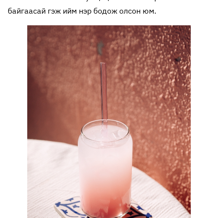
байгаасай гэж ийм нэр бодож олсон юм.