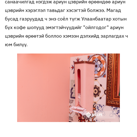
санаачилгад нэгдэж ариун цэврийн өрөөндөө ариун
цэврийн хэрэглэл тавьдаг хэсэгтэй болжээ. Магад
бусад газруудад ч энэ соёл түгж Улаанбаатар хотын
бүх кофе шопууд эмэгтэйчүүдийг "ойлгодог" ариун
цэврийн өрөөтэй боллоо хэмээн дэлхийд зарлагдах ч
юм билүү.