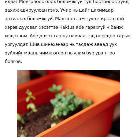
идээг Монголоос олох боломжгүй тул Бостоноос хүнд
захиж авчруулсан гэнэ. Учир нь цайг цахимаар
захиалах боломжгүй. Маш хол зам туулж ирсэн цай
хэрэв дуусвал хэсэгтээ Kaktus ade гарахгүй ч байж
мэдэх юм. Ade дээрх гааны навчаа тэд өөрсдөө тарьж
ургуулдаг. Шив шинэхэнээр нь тасдаж аваад уух
зүйлийг маань чимж өгсөн нь улам бүр уран гоо
болгов.