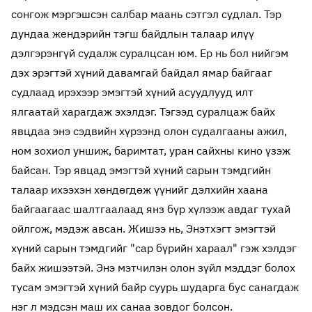
сонгож мэргэшсэн салбар маань сэтгэл судлал. Тэр
дундаа жендэрийн тэгш байдлын талаар илүү
дэлгэрэнгүй судалж суралцсан юм. Ер нь бол нийгэм
дэх эрэгтэй хүний давамгай байдал ямар байгааг
судлаад ирэхээр эмэгтэй хүний асуудлууд илт
ялгаатай харагдаж эхэлдэг. Тэгээд суралцаж байх
явцдаа энэ сэдвийн хүрээнд олон судалгааны ажил,
ном зохиол уншиж, баримтат, уран сайхны кино үзэж
байсан. Тэр явцад эмэгтэй хүний сарын тэмдгийн
талаар ихээхэн хөндөгдөж үүнийг дэлхийн хаана
байгаагаас шалтгаалаад янз бүр хүлээж авдаг тухай
ойлгож, мэдэж авсан. Жишээ нь, Энэтхэгт эмэгтэй
хүний сарын тэмдгийг "сар бүрийн хараал" гэж хэлдэг
байх жишээтэй. Энэ мэтчилэн олон зүйл мэддэг болох
тусам эмэгтэй хүний байр суурь шударга бус санагдаж
нэг л мэдсэн маш их санаа зовдог болсон.