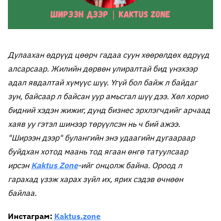
Дулаахан өдрүүд цөөрч гадаа суун хөөрөлдөх өдрүүд
алсарсаар. Жилийн дөрвөн улиралтай бид үнэхээр
адал явдалтай хүмүүс шүү. Үгүй бол байж л байдаг
зун, байсаар л байсан уур амьсгал шүү дээ. Хөл хорио
бидний хэдэн жижиг, дунд бизнес эрхлэгчдийг арчаад
хаяв уу гэтэл шинээр төрүүлсэн нь ч бий ажээ.
"Ширээн дээр" булангийн энэ удаагийн дугаараар
буйдхан хотод маань тод ягаан өнгө татуулсаар
ирсэн
Kaktus Zone
-ийг онцолж байна. Ороод л
гарахад үзэж харах зүйл их, ярих сэдэв өчнөөн
байлаа.
Инстаграм:
Kaktus.zone