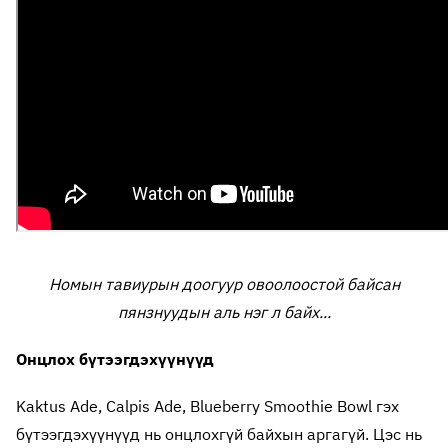
Номын тавиурын доогуур овоолоостой байсан
пянзнуудын аль нэг л байх...
Онцлох бүтээгдэхүүнүүд
Kaktus Ade, Calpis Ade, Blueberry Smoothie Bowl гэх
бүтээгдэхүүнүүд нь онцлохгүй байхын аргагүй. Цэс нь