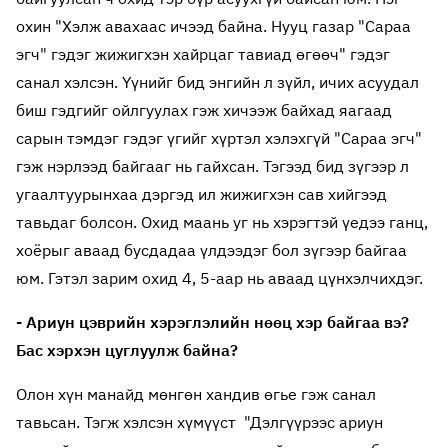
охин "Хэлж авахаас ичээд байна. Нууц газар "Сараа
эгч" гэдэг жижигхэн хайрцаг тавиад өгөөч" гэдэг
санал хэлсэн. Үүнийг бид энгийн л зүйл, ичих асуудал
биш гэдгийг ойлгуулах гэж хичээж байхад яагаад
сарын тэмдэг гэдэг үгийг хүртэл хэлэхгүй "Сараа эгч"
гэж нэрлээд байгааг нь гайхсан. Тэгээд бид зүгээр л
угаалтуурынхаа дэргэд ил жижигхэн сав хийгээд
тавьдаг болсон. Охид маань уг нь хэрэгтэй үедээ ганц,
хоёрыг аваад бусдадаа үлдээдэг бол зүгээр байгаа
юм. Гэтэл зарим охид 4, 5-аар нь аваад цүнхэлчихдэг.
- Ариун цэврийн хэрэглэлийн нөөц хэр байгаа вэ?
Бас хэрхэн цуглуулж байна?
Олон хүн манайд мөнгөн хандив өгье гэж санал
тавьсан. Тэгж хэлсэн хүмүүст "Дэлгүүрээс ариун