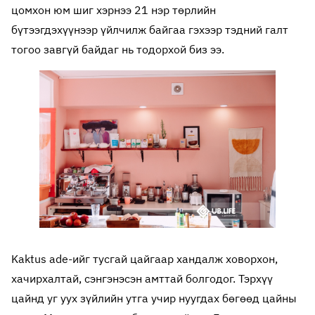
цомхон юм шиг хэрнээ 21 нэр төрлийн
бүтээгдэхүүнээр үйлчилж байгаа гэхээр тэдний галт
тогоо завгүй байдаг нь тодорхой биз ээ.
Kaktus ade-ийг тусгай цайгаар хандалж ховорхон,
хачирхалтай, сэнгэнэсэн амттай болгодог. Тэрхүү
цайнд уг уух зүйлийн утга учир нуугдах бөгөөд цайны