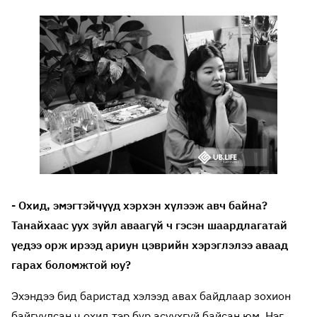
- Охид, эмэгтэйчүүд хэрхэн хүлээж авч байна?
Танайхаас уух зүйл аваагүй ч гэсэн шаардлагатай
үедээ орж ирээд ариун цэврийн хэрэглэлээ аваад
гарах боломжтой юу?
Эхэндээ бид баристад хэлээд авах байдлаар зохион
байгуулсан ч охид тэр бүр асуухгүй байсан юм. Нэг