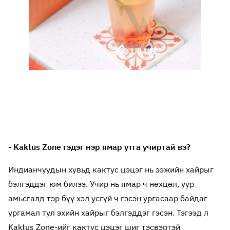
- Kaktus Zone гэдэг нэр ямар утга учиртай вэ?
Индианчуудын хувьд кактус цэцэг нь ээжийн хайрыг
бэлгэддэг юм билээ. Учир нь ямар ч нөхцөл, уур
амьсгалд тэр бүү хэл усгүй ч гэсэн ургасаар байдаг
ургамал тул эхийн хайрыг бэлгэддэг гэсэн. Тэгээд л
Kaktus Zone-ийг кактус цэцэг шиг тэсвэртэй