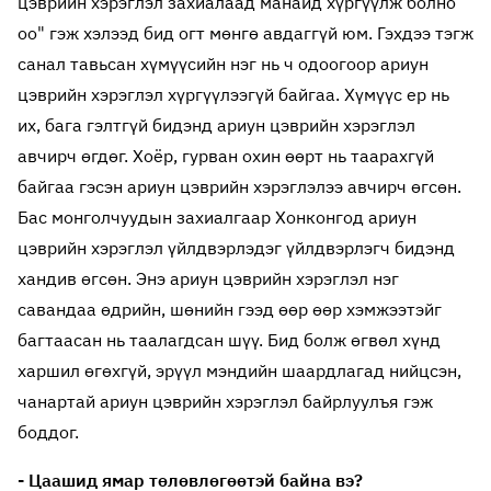
цэврийн хэрэглэл захиалаад манайд хүргүүлж болно
оо" гэж хэлээд бид огт мөнгө авдаггүй юм. Гэхдээ тэгж
санал тавьсан хүмүүсийн нэг нь ч одоогоор ариун
цэврийн хэрэглэл хүргүүлээгүй байгаа. Хүмүүс ер нь
их, бага гэлтгүй бидэнд ариун цэврийн хэрэглэл
авчирч өгдөг. Хоёр, гурван охин өөрт нь таарахгүй
байгаа гэсэн ариун цэврийн хэрэглэлээ авчирч өгсөн.
Бас монголчуудын захиалгаар Хонконгод ариун
цэврийн хэрэглэл үйлдвэрлэдэг үйлдвэрлэгч бидэнд
хандив өгсөн. Энэ ариун цэврийн хэрэглэл нэг
савандаа өдрийн, шөнийн гээд өөр өөр хэмжээтэйг
багтаасан нь таалагдсан шүү. Бид болж өгвөл хүнд
харшил өгөхгүй, эрүүл мэндийн шаардлагад нийцсэн,
чанартай ариун цэврийн хэрэглэл байрлуулъя гэж
боддог.
- Цаашид ямар төлөвлөгөөтэй байна вэ?