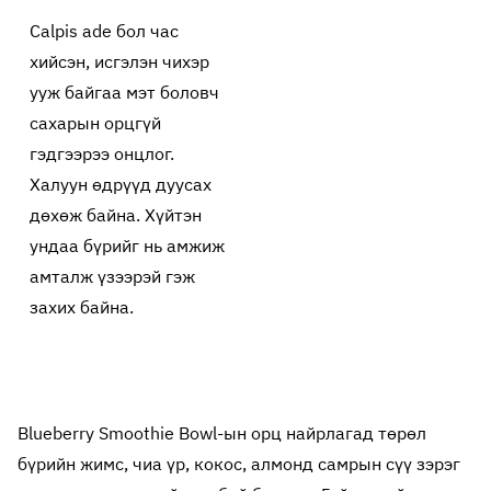
Calpis ade бол час
хийсэн, исгэлэн чихэр
ууж байгаа мэт боловч
сахарын орцгүй
гэдгээрээ онцлог.
Халуун өдрүүд дуусах
дөхөж байна. Хүйтэн
ундаа бүрийг нь амжиж
амталж үзээрэй гэж
захих байна.
Blueberry Smoothie Bowl-ын орц найрлагад төрөл
бүрийн жимс, чиа үр, кокос, алмонд самрын сүү зэрэг