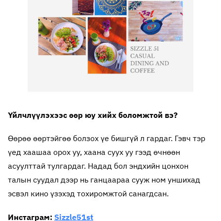
Үйлчлүүлэхээс өөр юу хийх боломжтой вэ?
Өөрөө өөртэйгөө болзох үе бишгүй л гардаг. Гэвч тэр
үед хаашаа орох уу, хаана суух уу гээд өчнөөн
асуулттай тулгардаг. Надад бол эндхийн цонхон
талын суудал дээр нь ганцаараа сууж ном уншихад
эсвэл кино үзэхэд тохиромжтой санагдсан.
Инстаграм:
Sizzle51st