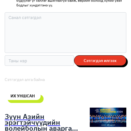
бүдүүлэг үг хэллэг ашиглахгүй байж, өөрийн болоод хүний үзэл
бодлыг хүндэтгэнэ үү.
Сэтгэгдэл илгээх
Сэтгэгдэл алга байна
ИХ УНШСАН
Зүүн Азийн
эрэгтэйчүүдийн
волейболын аварга