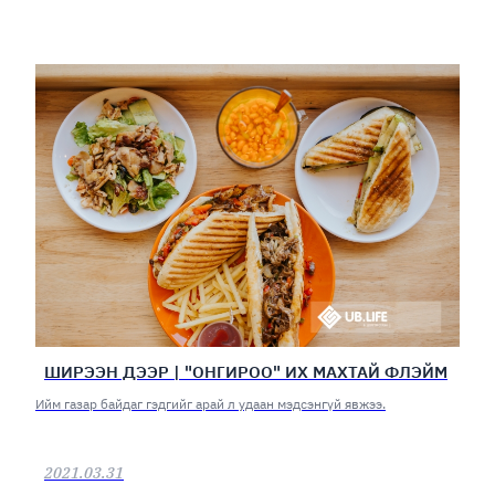
ШИРЭЭН ДЭЭР | "ОНГИРОО" ИХ МАХТАЙ ФЛЭЙМ
Ийм газар байдаг гэдгийг арай л удаан мэдсэнгүй явжээ.
2021.03.31