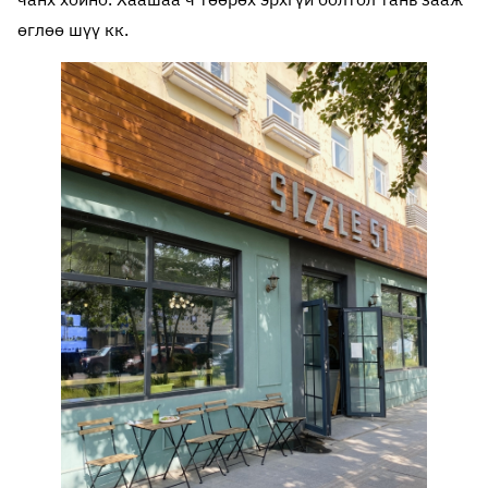
өглөө шүү кк.