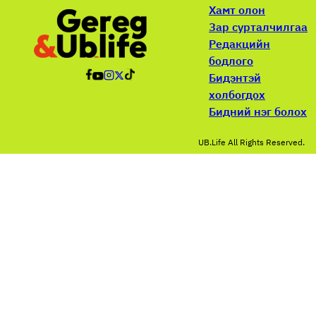
Хамт олон
Зар сурталчилгаа
Редакцийн
бодлого
Бидэнтэй
холбогдох
Бидний нэг болох
UB.Life All Rights Reserved.