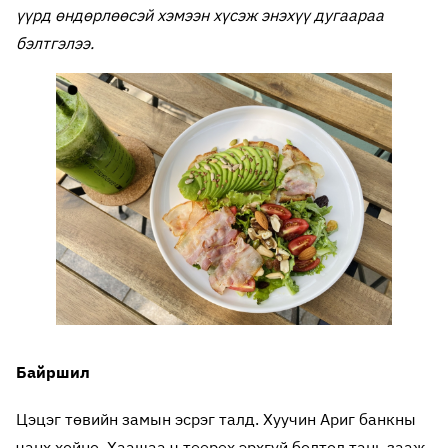
үүрд өндөрлөөсэй хэмээн хүсэж энэхүү дугаараа
бэлтгэлээ.
Байршил
Цэцэг төвийн замын эсрэг талд. Хуучин Ариг банкны
чанх хойно. Хаашаа ч төөрөх эрхгүй болтол тань зааж