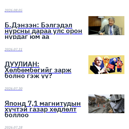
шалгаруулах тэмцээн
эхэллээ
2026.08.05
Б.Дэнзэн: Бэлгэдэл
нурсны дараа улс орон
нурдаг юм аа
2026.07.31
ДУУЛИАН:
Хөлбөмбөгийг зарж
болно гэж үү?
2026.07.30
Японд 7,1 магнитудын
хүчтэй газар хөдлөлт
боллоо
2026.07.28