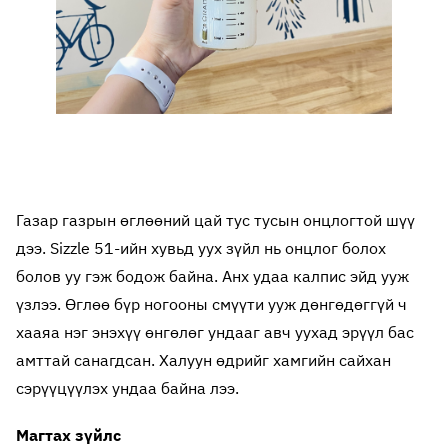
Газар газрын өглөөний цай тус тусын онцлогтой шүү
дээ. Sizzle 51-ийн хувьд уух зүйл нь онцлог болох
болов уу гэж бодож байна. Анх удаа калпис эйд ууж
үзлээ. Өглөө бүр ногооны смүүти ууж дөнгөдөггүй ч
хааяа нэг энэхүү өнгөлөг ундааг авч уухад эрүүл бас
амттай санагдсан. Халуун өдрийг хамгийн сайхан
сэрүүцүүлэх ундаа байна лээ.
Магтах зүйлс