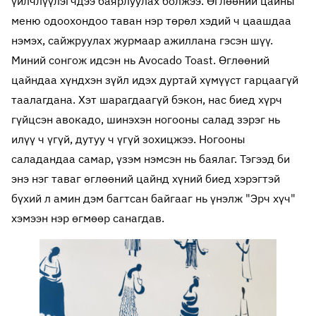
үйлчлүүлэгчдээ баярлуулах болжээ. Өглөөний цайны
меню одоохондоо таван нэр төрөл хэдий ч цаашдаа
нэмэх, сайжруулах журмаар ажиллана гэсэн шүү.
Миний сонгож идсэн нь Avocado Toast. Өглөөний
цайндаа хүндхэн зүйл идэх дуртай хүмүүст гарцаагүй
таалагдана. Хэт шарагдаагүй бэкон, нас биед хүрч
гүйцсэн авокадо, шинэхэн ногооны салад зэрэг нь
илүү ч үгүй, дутуу ч үгүй зохицжээ. Ногооны
саладандаа самар, үзэм нэмсэн нь баялаг. Тэгээд би
энэ нэг таваг өглөөний цайнд хүний биед хэрэгтэй
бүхий л амин дэм багтсан байгааг нь үнэлж "Эрч хүч"
хэмээн нэр өгмөөр санагдав.