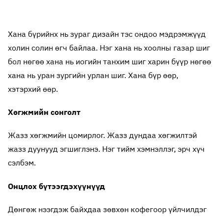
Хана бүрийнх нь зураг дизайн тэс ондоо мэдрэмжүүд
холин солин өгч байлаа. Нэг хана нь хоолны газар шиг
бол нөгөө хана нь иогийн танхим шиг харин бүүр нөгөө
хана нь уран зургийн урлан шиг. Хана бүр өөр,
хэтэрхий өөр.
Хөгжмийн сонголт
Жазз хөгжмийн цомирлог. Жазз дундаа хөгжилтэй
жазз дуунууд эгшиглэнэ. Нэг тийм хэмнэллэг, эрч хүч
сэлбэм.
Онцлох бүтээгдэхүүнүүд
Дөнгөж нээгдэж байхдаа зөвхөн кофегоор үйлчилдэг