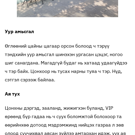
Уур амьсгал
Өглөөний цайны цагаар орсон болоод ч тэрүү
тэндхийн уур амьсгал шинэхэн ургасан цэцэг, ногоо
шиг санагдана. Магадгүй будаг нь хатаад удаагүйдээ
ч тэр байх. Цонхоор нь тусах нарны туяа ч тэр. Нүд,
сэтгэл сэрээж байлаа.
Ая тух
Цонхны дэргэд, зааланд, жижигхэн буланд, VIP
өрөөнд бүр гадаа нь ч суух боломжтой болохоор та
өөрийнхөө дотоод мэдрэмжинд нийцэх газраа л зөв
олоод суучихвал авсан зүйлээ амтархан идэж, уух ая