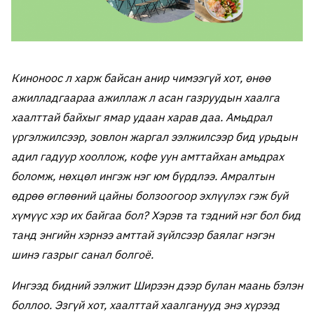
Киноноос л харж байсан анир чимээгүй хот, өнөө
ажилладгаараа ажиллаж л асан газруудын хаалга
хаалттай байхыг ямар удаан харав даа. Амьдрал
үргэлжилсээр, зовлон жаргал ээлжилсээр бид урьдын
адил гадуур хооллож, кофе уун амттайхан амьдрах
боломж, нөхцөл ингэж нэг юм бүрдлээ. Амралтын
өдрөө өглөөний цайны болзоогоор эхлүүлэх гэж буй
хүмүүс хэр их байгаа бол? Хэрэв та тэдний нэг бол бид
танд энгийн хэрнээ амттай зүйлсээр баялаг нэгэн
шинэ газрыг санал болгоё.
Ингээд бидний ээлжит Ширээн дээр булан маань бэлэн
боллоо. Эзгүй хот, хаалттай хаалганууд энэ хүрээд