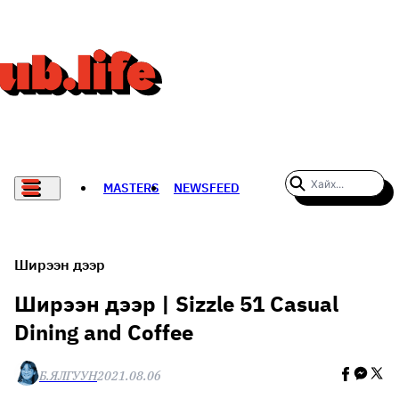
MASTERS
NEWSFEED
#WOMENWHODARE
СПОРТ
Ширээн дээр
ХӨЛБӨМБӨГ
Ширээн дээр | Sizzle 51 Casual
Dining and Coffee
THE NEW YORK TIMES
НАДАД НЭГ САНАЛ БАЙНА
Б.ЯЛГУУН
2021.08.06