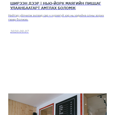
ШИРЭЭН ДЭЭР | НЬЮ-ЙОРК МАЯГИЙН ПИЦЦАГ
УЛААНБААТАРТ АМТЛАХ БОЛОМЖ
Нийтэд үйлчилж эхлээд сар ч хүрээгүй хэр нь хэдийнэ олны зорих
газар болжээ.
2020.09.07