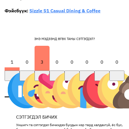
Фэйсбүүк:
Sizzle 51 Casual Dining & Coffee
ЭНЭ МЭДЭЭНД ӨГӨХ ТАНЫ СЭТГЭГДЭЛ?
1
0
3
0
0
0
0
0
СЭТГЭГДЭЛ БИЧИХ
Уншигч та сэтгэгдэл бичихдээ бусдын нэр төрд халдахгүй, ёс бус,