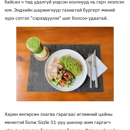
байсан ч төд удалгүй үндсэн хоолнууд нь гарч эхэлсэн
юм. Эндхийн шаржигнуур тахиатай бургерт миний
зүрх сэтгэл "сэрээдүүлэх" шиг болсон удаатай.
Харин өнгөрсөн лхагва гарагаас өглөөний цайны
менютэй болж Sizzle 51-рүү шинээр жим гаргагч