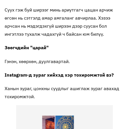
Суух гэж буй ширээг минь ариутгагч цацан арчиж
өгсөн нь сэтгэлд амар амгаланг авчирлаа. Хэзээ
арчсан нь мэдэгдэхгүй ширээн дээр суусан бол
ингэтлээ тухалж чадахгүй ч байсан юм билүү.
Зөөгчдийн "царай"
Гэнэн, хөөрхөн, дуулгавартай.
Instagram-д зураг хийхэд хэр тохиромжтой вэ?
Ханын зураг, цонхны суудлыг ашиглаж зураг авахад
тохиромжтой.