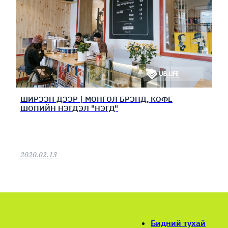
ШИРЭЭН ДЭЭР | МОНГОЛ БРЭНД, КОФЕ
ШОПИЙН НЭГДЭЛ "НЭГД"
2020.02.13
Бидний тухай