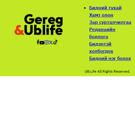
Бидний тухай
Хамт олон
Зар сурталчилгаа
Редакцийн
бодлого
Бидэнтэй
холбогдох
Бидний нэг болох
UB.Life All Rights Reserved.