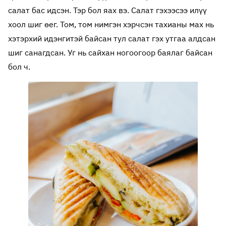
салат бас идсэн. Тэр бол яах вэ. Салат гэхээсээ илүү
хоол шиг өег. Том, том нимгэн хэрчсэн тахианы мах нь
хэтэрхий идэнгитэй байсан тул салат гэх утгаа алдсан
шиг санагдсан. Уг нь сайхан ногоогоор баялаг байсан
бол ч.