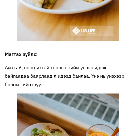
Магтах зүйлс:
Амттай, порц ихтэй хоолыг тийм үнээр идэж
байгаадаа баярлаад л идээд байлаа. Үнэ нь үнэхээр
боломжийн шүү.