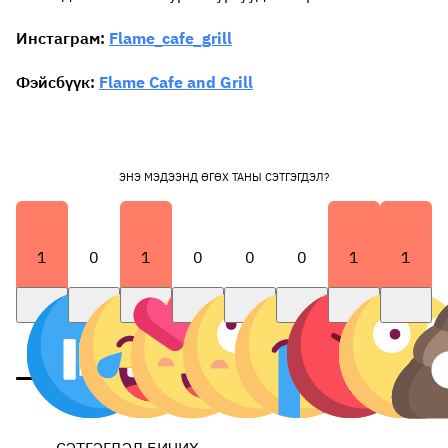
Инстаграм:
Flame_cafe_grill
Фэйсбүүк:
Flame Cafe and Grill
ЭНЭ МЭДЭЭНД ӨГӨХ ТАНЫ СЭТГЭГДЭЛ?
1
0
1
0
0
0
1
1