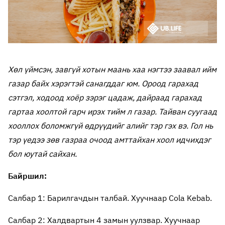
Хөл үймсэн, завгүй хотын маань хаа нэгтээ заавал ийм
газар байх хэрэгтэй санагддаг юм. Ороод гарахад
сэтгэл, ходоод хоёр зэрэг цадаж, дайраад гарахад
гартаа хоолтой гарч ирэх тийм л газар. Тайван суугаад
хооллох боломжгүй өдрүүдийг алийг тэр гэх вэ. Гол нь
тэр үедээ зөв газраа очоод амттайхан хоол идчихдэг
бол юутай сайхан.
Байршил:
Салбар 1: Барилгачдын талбай. Хуучнаар Cola Kebab.
Салбар 2: Халдвартын 4 замын уулзвар. Хуучнаар