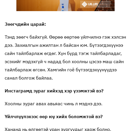
Зөөгчдийн царай:
Тэнд зөөгч байхгүй. Өөрөө өөртөө үйлчилнэ гэж хэлсэн
дээ. Захиалгын ажилтан л байсан юм. Бүтээгдэхүүнээ
сайн тайлбарлаж өгдөг. Хүн бүрд тэгж тайлбарладаг,
эсэхийг мэдэхгүй ч надад бол хоолны цэсээ маш сайн
тайлбарлаж өгсөн. Хамгийн гоё бүтээгдэхүүнүүдээ
санал болгож байлаа.
Инстаграмд зураг хийхэд хэр үзэмжтэй вэ?
Хоолны зураг авах авьяас чинь л мэднэ дээ.
Үйлчлүүлэхээс өөр юу хийх боломжтой вэ?
Хананд нь өлгөөтэй уран зургуудыг харж болно.