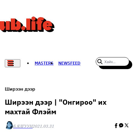
MASTERS
NEWSFEED
#WOMENWHODARE
СПОРТ
Ширээн дээр
ХӨЛБӨМБӨГ
Ширээн дээр | "Онгироо" их
махтай Флэйм
THE NEW YORK TIMES
НАДАД НЭГ САНАЛ БАЙНА
Б.ЯЛГУУН
2021.03.31