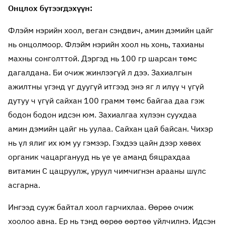
Онцлох бүтээгдэхүүн:
Флэйм нэрийн хоол, веган сэндвич, амин дэмийн цайг
нь онцолмоор. Флэйм нэрийн хоол нь хонь, тахианы
махны сонголттой. Дэргэд нь 100 гр шарсан төмс
дагалдана. Би очиж жинлээгүй л дээ. Захиалгын
ажилтны үгэнд үг дуугүй итгээд энэ яг л илүү ч үгүй
дутуу ч үгүй сайхан 100 грамм төмс байгаа даа гэж
бодон бодон идсэн юм. Захиалгаа хүлээн суухдаа
амин дэмийн цайг нь уулаа. Сайхан цай байсан. Чихэр
нь үл ялиг их юм уу гэмээр. Гэхдээ цайн дээр хөвөх
органик чацарганууд нь үе үе аманд бяцрахдаа
витамин C цацруулж, уруул чимчигнэн арааны шүлс
асгарна.
Ингээд сууж байтал хоол гарчихлаа. Өөрөө очиж
хоолоо авна. Ер нь тэнд өөрөө өөртөө үйлчилнэ. Идсэн