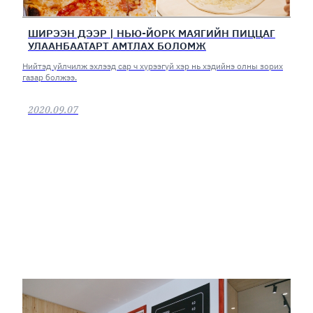
ШИРЭЭН ДЭЭР | НЬЮ-ЙОРК МАЯГИЙН ПИЦЦАГ
УЛААНБААТАРТ АМТЛАХ БОЛОМЖ
Нийтэд үйлчилж эхлээд сар ч хүрээгүй хэр нь хэдийнэ олны зорих
газар болжээ.
2020.09.07