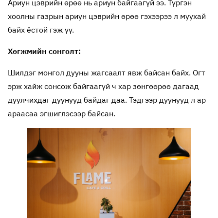
Ариун цэврийн өрөө нь ариун байгаагүй ээ. Түргэн
хоолны газрын ариун цэврийн өрөө гэхээрээ л муухай
байх ёстой гэж үү.
Хөгжмийн сонголт:
Шилдэг монгол дууны жагсаалт явж байсан байх. Огт
эрж хайж сонсож байгаагүй ч хар зөнгөөрөө дагаад
дуулчихдаг дуунууд байдаг даа. Тэдгээр дуунууд л ар
араасаа эгшиглэсээр байсан.