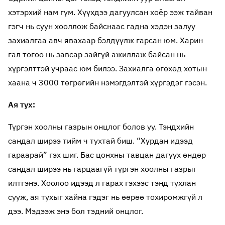
хэтэрхий нам гүм. Хүүхдээ дагуулсан хоёр ээж тайван
гэгч нь суун хооллож байснаас гадна хэдэн залуу
захиалгаа авч явахаар бэлдүүлж гарсан юм. Харин
гал тогоо нь завсар зайгүй ажиллаж байсан нь
хүргэлттэй учраас юм билээ. Захиалга өгөхөд хотын
хаана ч 3000 төгрөгийн нэмэгдэлтэй хүргэдэг гэсэн.
Ая тух:
Түргэн хоолны газрын онцлог болов уу. Тэндхийн
сандал ширээ тийм ч тухтай биш. “Хурдан идээд
гараарай” гэх шиг. Бас цонхны тавцан дагуух өндөр
сандал ширээ нь гарцаагүй түргэн хоолны газрыг
илтгэнэ. Хоолоо идээд л гарах гэхээс тэнд тухлан
сууж, ая тухыг хайна гэдэг нь өөрөө тохиромжгүй л
дээ. Мэдээж энэ бол тэдний онцлог.