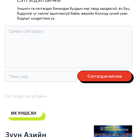
СЭТГЭГДЭЛ БИЧИХ
Уншигч та сэтгэгдэл бичихдээ бусдын нэр төрд халдахгүй, ёс бус,
бүдүүлэг үг хэллэг ашиглахгүй байж, өөрийн болоод хүний үзэл
бодлыг хүндэтгэнэ үү.
Сэтгэгдэл илгээх
Сэтгэгдэл алга байна
ИХ УНШСАН
Зүүн Азийн