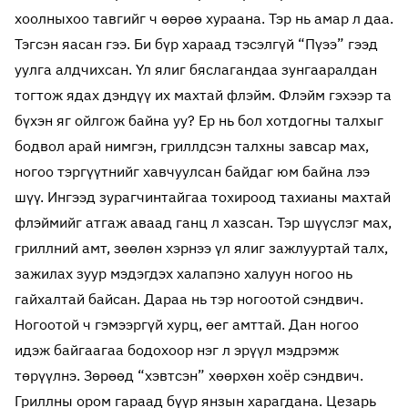
хоолныхоо тавгийг ч өөрөө хураана. Тэр нь амар л даа.
Тэгсэн яасан гээ. Би бүр хараад тэсэлгүй “Пүээ” гээд
уулга алдчихсан. Үл ялиг бяслагандаа зунгааралдан
тогтож ядах дэндүү их махтай флэйм. Флэйм гэхээр та
бүхэн яг ойлгож байна уу? Ер нь бол хотдогны талхыг
бодвол арай нимгэн, гриллдсэн талхны завсар мах,
ногоо тэргүүтнийг хавчуулсан байдаг юм байна лээ
шүү. Ингээд зурагчинтайгаа тохироод тахианы махтай
флэймийг атгаж аваад ганц л хазсан. Тэр шүүслэг мах,
гриллний амт, зөөлөн хэрнээ үл ялиг зажлууртай талх,
зажилах зуур мэдэгдэх халапэно халуун ногоо нь
гайхалтай байсан. Дараа нь тэр ногоотой сэндвич.
Ногоотой ч гэмээргүй хурц, өег амттай. Дан ногоо
идэж байгаагаа бодохоор нэг л эрүүл мэдрэмж
төрүүлнэ. Зөрөөд “хэвтсэн” хөөрхөн хоёр сэндвич.
Гриллны ором гараад бүүр янзын харагдана. Цезарь