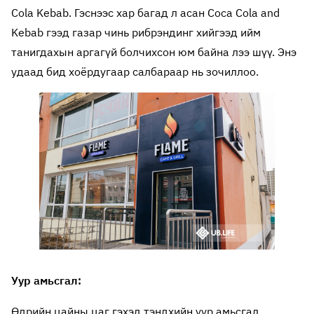
Cola Kebab. Гэснээс хар багад л асан Coca Cola and
Kebab гээд газар чинь рибрэндинг хийгээд ийм
танигдахын аргагүй болчихсон юм байна лээ шүү. Энэ
удаад бид хоёрдугаар салбараар нь зочиллоо.
Уур амьсгал:
Өдрийн цайны цаг гэхэд тэндхийн уур амьсгал