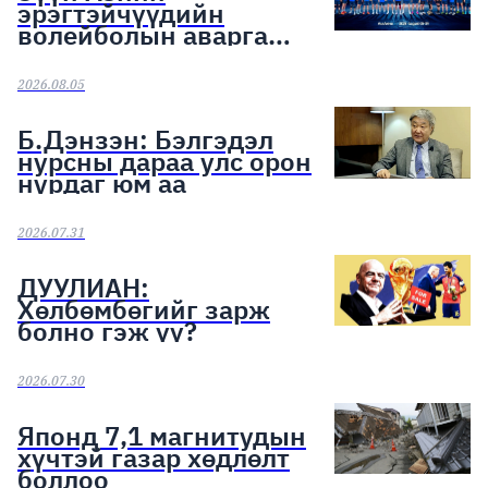
эрэгтэйчүүдийн
волейболын аварга
шалгаруулах тэмцээн
эхэллээ
2026.08.05
Б.Дэнзэн: Бэлгэдэл
нурсны дараа улс орон
нурдаг юм аа
2026.07.31
ДУУЛИАН:
Хөлбөмбөгийг зарж
болно гэж үү?
2026.07.30
Японд 7,1 магнитудын
хүчтэй газар хөдлөлт
боллоо