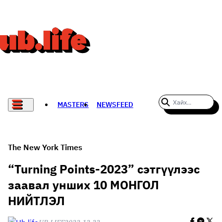
MASTERS
NEWSFEED
#WOMENWHODARE
СПОРТ
The New York Times
ХӨЛБӨМБӨГ
“Turning Points-2023” сэтгүүлээс
заавал унших 10 МОНГОЛ
THE NEW YORK TIMES
НИЙТЛЭЛ
НАДАД НЭГ САНАЛ БАЙНА