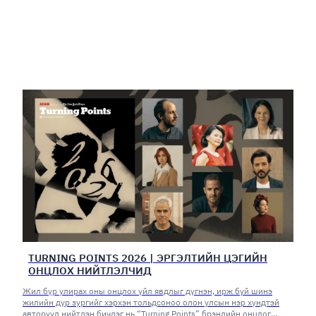
TURNING POINTS 2026 | ЭРГЭЛТИЙН ЦЭГИЙН
ОНЦЛОХ НИЙТЛЭЛЧИД
Жил бүр улирах оны онцлох үйл явдлыг дүгнэн, ирж буй шинэ
жилийн дүр зургийг хэрхэн тольдсоноо олон улсын нэр хүндтэй
авторууд нийтлэн бичдэг нь “Turning Points” брэндийн онцлог