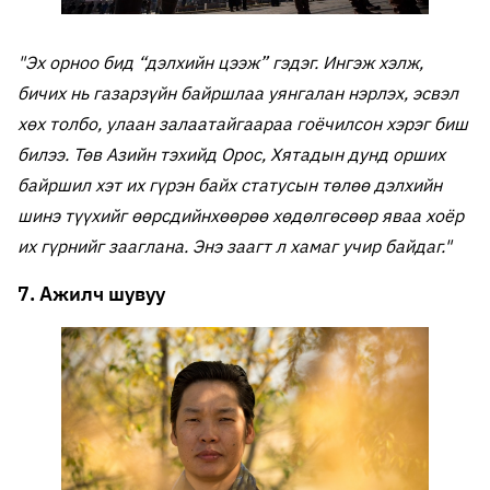
"Эх орноо бид “дэлхийн цээж” гэдэг. Ингэж хэлж,
бичих нь газарзүйн байршлаа уянгалан нэрлэх, эсвэл
хөх толбо, улаан залаатайгаараа гоёчилсон хэрэг биш
билээ. Төв Азийн тэхийд Орос, Хятадын дунд орших
байршил хэт их гүрэн байх статусын төлөө дэлхийн
шинэ түүхийг өөрсдийнхөөрөө хөдөлгөсөөр яваа хоёр
их гүрнийг зааглана. Энэ заагт л хамаг учир байдаг."
7. Ажилч шувуу