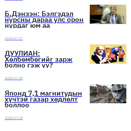
Б.Дэнзэн: Бэлгэдэл
нурсны дараа улс орон
нурдаг юм аа
2026.07.31
ДУУЛИАН:
Хөлбөмбөгийг зарж
болно гэж үү?
2026.07.30
Японд 7,1 магнитудын
хүчтэй газар хөдлөлт
боллоо
2026.07.28