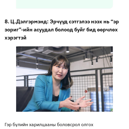
8. Ц.Дэлгэрмэнд: Эрчүүд сэтгэлээ нээх нь “эр
зориг”-ийн асуудал болоод буйг бид өөрчлөх
хэрэгтэй
Гэр бүлийн харилцааны боловсрол олгох