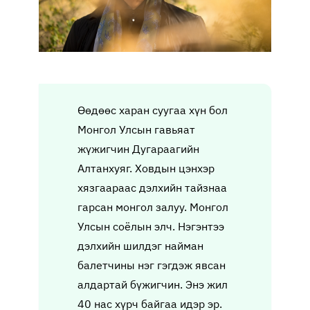
Өөдөөс харан суугаа хүн бол
Монгол Улсын гавьяат
жүжигчин Дугараагийн
Алтанхуяг. Ховдын цэнхэр
хязгаараас дэлхийн тайзнаа
гарсан монгол залуу. Монгол
Улсын соёлын элч. Нэгэнтээ
дэлхийн шилдэг найман
балетчины нэг гэгдэж явсан
алдартай бүжигчин. Энэ жил
40 нас хүрч байгаа идэр эр.