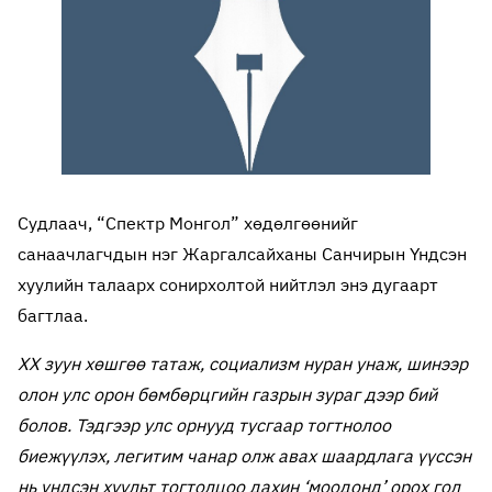
Судлаач, “Спектр Монгол” хөдөлгөөнийг
санаачлагчдын нэг Жаргалсайханы Санчирын Үндсэн
хуулийн талаарх сонирхолтой нийтлэл энэ дугаарт
багтлаа.
XX зуун хөшгөө татаж, социализм нуран унаж, шинээр
олон улс орон бөмбөрцгийн газрын зураг дээр бий
болов. Тэдгээр улс орнууд тусгаар тогтнолоо
биежүүлэх, легитим чанар олж авах шаардлага үүссэн
нь үндсэн хуульт тогтолцоо дахин ‘моодонд’ орох гол