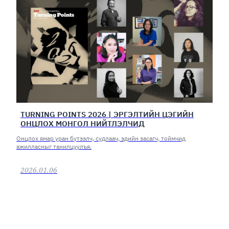
TURNING POINTS 2026 | ЭРГЭЛТИЙН ЦЭГИЙН
ОНЦЛОХ МОНГОЛ НИЙТЛЭЛЧИД
Онцлох ямар уран бүтээлч, судлаач, эдийн засагч, тоймчид
ажилласныг танилцуулъя.
2026.01.06