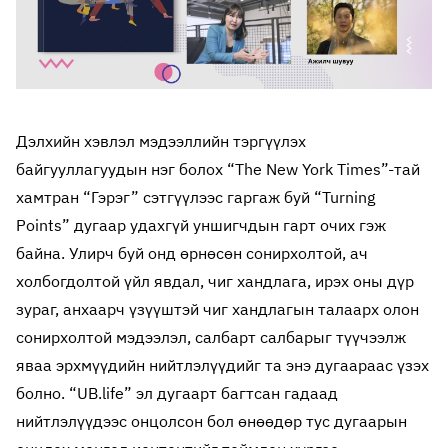
Дэлхийн хэвлэл мэдээллийн тэргүүлэх
байгууллагуудын нэг болох “The New York Times”-тай
хамтран “Гэрэг” сэтгүүлээс гаргаж буй “Turning
Points” дугаар удахгүй уншигчдын гарт очих гэж
байна. Улирч буй онд өрнөсөн сонирхолтой, ач
холбогдолтой үйл явдал, чиг хандлага, ирэх оны дүр
зураг, анхаарч үзүүштэй чиг хандлагын талаарх олон
сонирхолтой мэдээлэл, салбарт салбарыг түүчээлж
яваа эрхмүүдийн нийтлэлүүдийг та энэ дугаараас үзэх
болно. “UB.life” эл дугаарт багтсан гадаад
нийтлэлүүдээс онцолсон бол өнөөдөр тус дугаарын