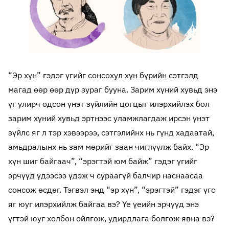
“Эр хүн” гэдэг үгийг сонсохул хүн бүрийн сэтгэлд
магад өөр өөр дүр зураг бууна. Зарим хүний хувьд энэ
үг улирч одсон үнэт зүйлийн цогцыг илэрхийлэх бол
зарим хүний хувьд эртнээс уламжлагдаж ирсэн үнэт
зүйлс яг л тэр хэвээрээ, сэтгэлийнх нь гүнд хадаатай,
амьдралынх нь зам мөрийг заан чиглүүлж байх. “Эр
хүн шиг байгаач”, “эрэгтэй юм байж” гэдэг үгийг
эрчүүд үдээсээ үдэж ч сураагүй балчир наснаасаа
сонсож өсдөг. Тэгвэл энд “эр хүн”, “эрэгтэй” гэдэг үгс
яг юуг илэрхийлж байгаа вэ? Үе үеийн эрчүүд энэ
үгтэй юуг холбон ойлгож, удирдлага болгож явна вэ?