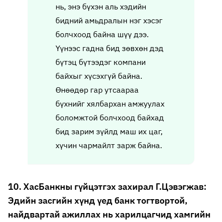
нь, энэ бүхэн аль хэдийн
бидний амьдралын нэг хэсэг
болчхоод байна шүү дээ.
Үүнээс гадна бид зөвхөн дэд
бүтэц бүтээдэг компани
байхыг хүсэхгүй байна.
Өнөөдөр гар утсаараа
бүхнийг хялбархан амжуулах
боломжтой болчхоод байхад
бид зарим зүйлд маш их цаг,
хүчин чармайлт зарж байна.
10. ХасБанкны гүйцэтгэх захирал Г.Цэвэгжав:
Эдийн засгийн хүнд үед банк тогтвортой,
найдвартай ажиллах нь харилцагчид хамгийн