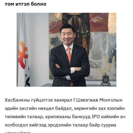
том итгэл болно
ХасБанкны гүйцэтгэх захирал Г.Цэвэгжав Монголын
эдийн засгийн нөхцөл байдал, хөрөнгийн зах зээлийн
төлөвийн талаар, арилжааны банкууд IPO хийхийн ач
холбогдол хийгээд эрсдэлийн талаар байр сууриа