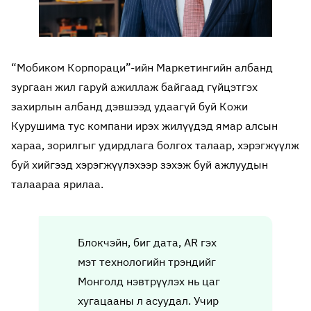
“Мобиком Корпораци”-ийн Маркетингийн албанд
зургаан жил гаруй ажиллаж байгаад гүйцэтгэх
захирлын албанд дэвшээд удаагүй буй Кожи
Курушима тус компани ирэх жилүүдэд ямар алсын
хараа, зорилгыг удирдлага болгох талаар, хэрэгжүүлж
буй хийгээд хэрэгжүүлэхээр зэхэж буй ажлуудын
талаараа ярилаа.
Блокчэйн, биг дата, AR гэх
мэт технологийн трэндийг
Монголд нэвтрүүлэх нь цаг
хугацааны л асуудал. Учир