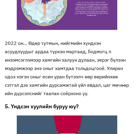
2022 он… Өдөр тутмын, нийгмийн хүндхэн
асуудлуудыг ардаа түрхэн мартаад, бодмогц л
инээмсэглэмээр хамгийн халуун дулаан, эерэг бүлээн
мэдрэмжээр энэ оныг хамтдаа тольдоцгооё. Улиран
одох нэгэн оныг есөн уран бүтээлч өөр өөрийнхөө
сэтгэл дэх хамгийн дурсамжтай үйл явдал, цаг мөчөөр
ийн дүрсэлснийг таалан соёрхоно уу.
5. Үндсэн хуулийн буруу юу?