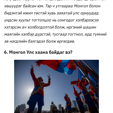
хөшүүрэг байсан юм. Тэр ч утгаараа Монгол болон
бидэнтэй ижил төстэй хувь заяатай улс орнуудад
үндсэн хуульт тогтолцоо нь сонгодог хэлбэрээсээ
хэтэрсэн ач холбогдолтой болж, иргэний шашин
маягийн хэлбэр дүрстэй, тусгаар тогтнол, ард түмний
эв нэгдлийн бэлгэдэл болж өргөгдөв.
6. Монгол Улс хаана байдаг вэ?