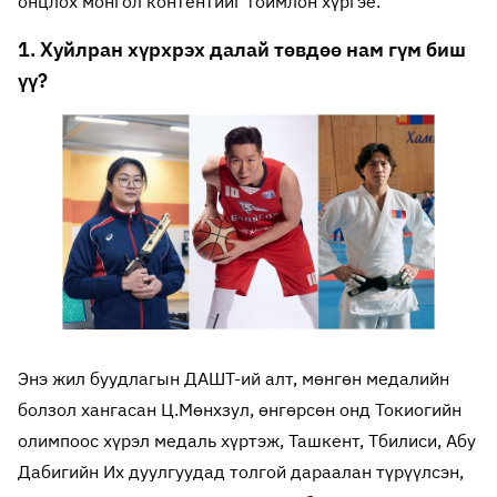
онцлох монгол контентийг тоймлон хүргэе.
1. Хуйлран хүрхрэх далай төвдөө нам гүм биш
үү?
Энэ жил буудлагын ДАШТ-ий алт, мөнгөн медалийн
болзол хангасан Ц.Мөнхзул, өнгөрсөн онд Токиогийн
олимпоос хүрэл медаль хүртэж, Ташкент, Тбилиси, Абу
Дабигийн Их дуулгуудад толгой дараалан түрүүлсэн,