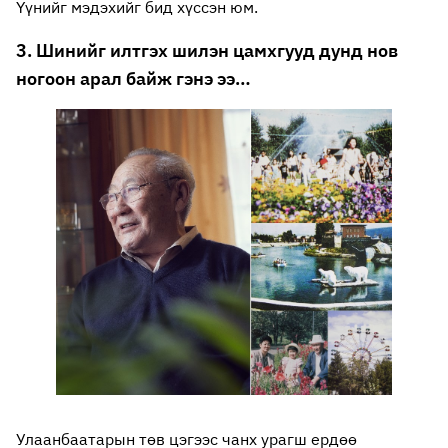
Үүнийг мэдэхийг бид хүссэн юм.
3. Шинийг илтгэх шилэн цамхгууд дунд нов
ногоон арал байж гэнэ ээ…
Улаанбаатарын төв цэгээс чанх урагш ердөө