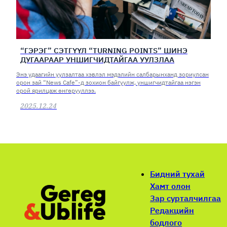
“ГЭРЭГ” СЭТГҮҮЛ “TURNING POINTS” ШИНЭ
ДУГААРААР УНШИГЧИДТАЙГАА УУЛЗЛАА
Энэ удаагийн уулзалтаа хэвлэл мэдэлийн салбарынханд зориулсан
орон зай “News Cafe”-д зохион байгуулж, уншигчидтайгаа нэгэн
орой ярилцаж өнгөрүүллээ.
2025.12.24
Бидний тухай
Хамт олон
Зар сурталчилгаа
Редакцийн
бодлого