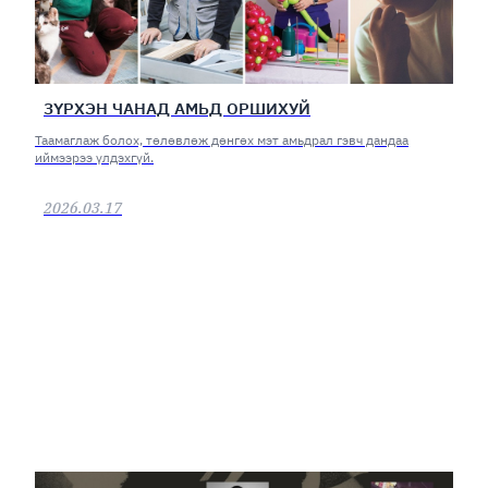
ЗҮРХЭН ЧАНАД АМЬД ОРШИХУЙ
Таамаглаж болох, төлөвлөж дөнгөх мэт амьдрал гэвч дандаа
иймээрээ үлдэхгүй.
2026.03.17