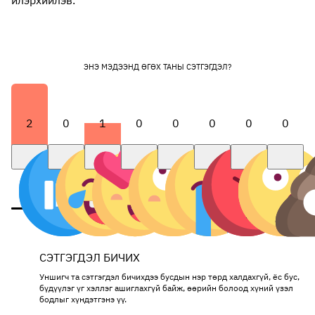
илэрхийлэв.
ЭНЭ МЭДЭЭНД ӨГӨХ ТАНЫ СЭТГЭГДЭЛ?
2
0
1
0
0
0
0
0
СЭТГЭГДЭЛ БИЧИХ
Уншигч та сэтгэгдэл бичихдээ бусдын нэр төрд халдахгүй, ёс бус,
бүдүүлэг үг хэллэг ашиглахгүй байж, өөрийн болоод хүний үзэл
бодлыг хүндэтгэнэ үү.