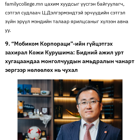
familycollege.mn цахим хуудсыг үүсгэн байгуулагч,
сэтгэл судлаач Ц.Дэлгэрмэндтэй эрчүүдийн сэтгэл
зүйн эрүүл мэндийн талаар ярилцсаныг хүлээн авна
уу.
9. “Мобиком Корпораци”-ийн гүйцэтгэх
захирал Кожи Курушима: Бидний ажил урт
хугацаандаа монголчуудын амьдралын чанарт
эергээр нөлөөлөх нь чухал