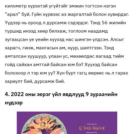
километр хүрэхтэй үгүйтэйг эмжин тогтсон нэгэн
“арал” буй. Гүйн хүрвээс аз жаргалтай болон хувирдаг.
Үүдээр нь ороод л дурсамж сэдэрдэг. Тэнд 56 жилийн
туршид инээд хөөр бялхаж, тоглоом наадамд
зугаацсан үе үеийн хүүхэд нас шингэн үлдсэн. Алсыг
харагч, гинж, мангасын ам, нуур, шилтгээн. Тэнд
амталсан хуушуур, улаан ус, мөхөөлдөс яагаад тийм
гойд сайхан амттай байсан юм бэ? Хүүхэд байсан
болохоор л тэр юм уу? Хүн бүрт гагц өөрөөс нь л гарах
хариулт бий, дурсамж бий.
4. 2022 оны эерэг үйл явдлууд 9 зураачийн
нүдээр