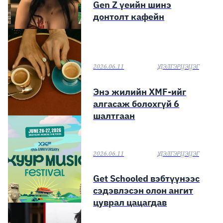
Gen Z үеийн шинэ
донтолт кафейн
2026.06.11
Ү.ДЭЛГЭРЦЭЦЭГ
Энэ жилийн XMF-ийг
алгасаж болохгүй 6
шалтгаан
2026.06.11
Ү.ДЭЛГЭРЦЭЦЭГ
Get Schooled вэбтүүнээс
сэдэвлэсэн олон ангит
цуврал цацагдав