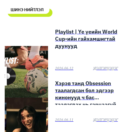
🥇 ПАРИС - 2024
ШИНЭ НИЙТЛЭЛ
МИЛЛЕНИАЛ
Playlist | Үе үеийн World
АЛИСАГИЙН БУЛАН
Cup-ийн гайхамшигтай
дуунууд
2026.06.12
Ү.ДЭЛГЭРЦЭЦЭГ
Хэрэв танд Obsession
таалагдсан бол эдгээр
кинонууд ч бас
таалагдах нь гарцаагүй
2026.06.11
Ү.ДЭЛГЭРЦЭЦЭГ