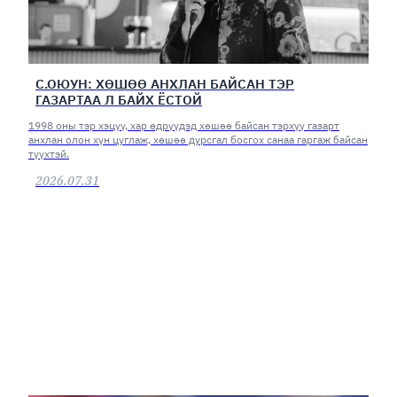
С.ОЮУН: ХӨШӨӨ АНХЛАН БАЙСАН ТЭР
ГАЗАРТАА Л БАЙХ ЁСТОЙ
1998 оны тэр хэцүү, хар өдрүүдэд хөшөө байсан тэрхүү газарт
анхлан олон хүн цуглаж, хөшөө дурсгал босгох санаа гаргаж байсан
түүхтэй.
2026.07.31