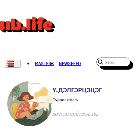
MASTERS
NEWSFEED
#WOMENWHODARE
СПОРТ
Ү.ДЭЛГЭРЦЭЦЭГ
ХӨЛБӨМБӨГ
Сурвалжлагч
THE NEW YORK TIMES
БИЧСЭН НИЙТЛЭЛ:
102
НАДАД НЭГ САНАЛ БАЙНА