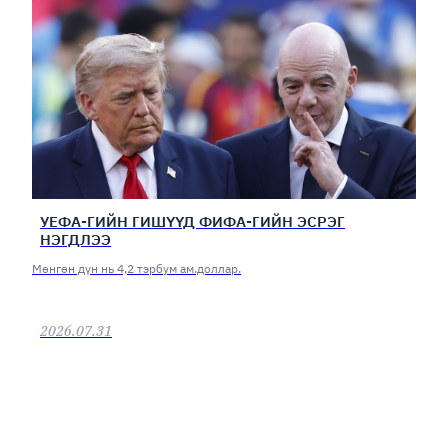
УЕФА-ГИЙН ГИШҮҮД ФИФА-ГИЙН ЭСРЭГ
НЭГДЛЭЭ
Мөнгөн дүн нь 4,2 тэрбум ам.доллар.
2026.07.31