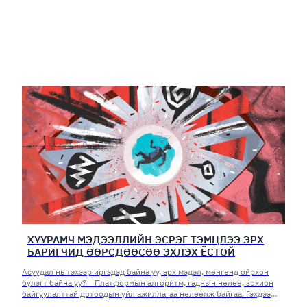
ХУУРАМЧ МЭДЭЭЛЛИЙН ЭСРЭГ ТЭМЦЛЭЭ ЭРХ
БАРИГЧИД ӨӨРСДӨӨСӨӨ ЭХЛЭХ ЁСТОЙ
Асуудал нь тэхээр иргэдэд байна уу, эрх мэдэл, мөнгөнд ойрхон
бүлэгт байна уу? Платформын алгоритм, гаднын нөлөө, зохион
байгуулалттай дотоодын үйл ажиллагаа нөлөөлж байгаа. Гэхдээ
асуудлаа эрх баригчид өөрсдөөсөө хайх хэрэгтэй юм.