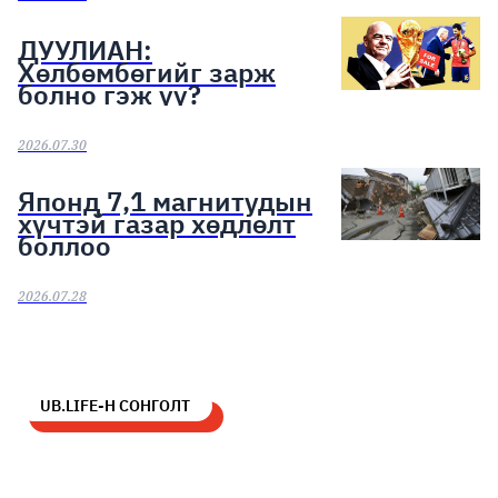
ДУУЛИАН:
Хөлбөмбөгийг зарж
болно гэж үү?
2026.07.30
Японд 7,1 магнитудын
хүчтэй газар хөдлөлт
боллоо
2026.07.28
UB.LIFE-Н СОНГОЛТ