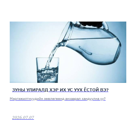
ЗУНЫ УЛИРАЛД ХЭР ИХ УС УУХ ЁСТОЙ ВЭ?
Мэргэжилтнүүдийн зөвлөгөөнд анхаарал хандуулна уу?
2026.07.07