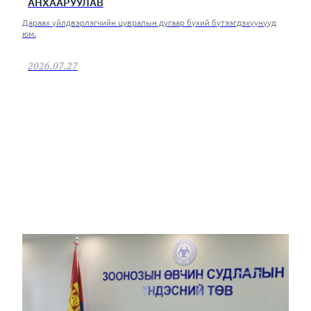
АНХААРУУЛАВ
Дараах үйлдвэрлэгчийн цувралын дугаар бүхий бүтээгдэхүүнүүд
юм.
2026.07.27