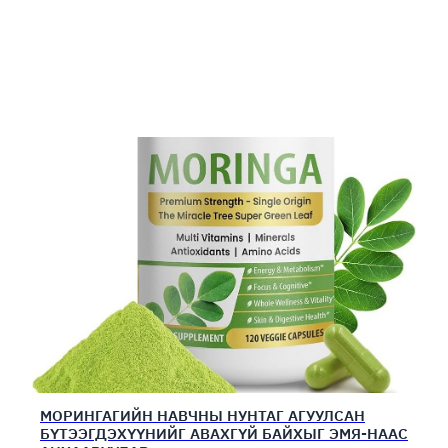
МОРИНГАГИЙН НАВЧНЫ НУНТАГ АГУУЛСАН
БҮТЭЭГДЭХҮҮНИЙГ АВАХГҮЙ БАЙХЫГ ЭМЯ-НААС