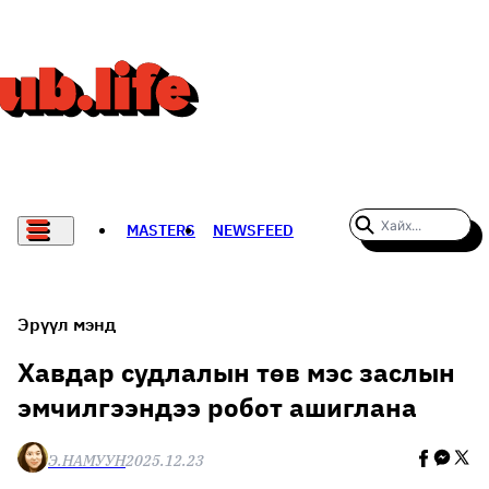
MASTERS
NEWSFEED
#WOMENWHODARE
СПОРТ
Эрүүл мэнд
ХӨЛБӨМБӨГ
Хавдар судлалын төв мэс заслын
эмчилгээндээ робот ашиглана
THE NEW YORK TIMES
НАДАД НЭГ САНАЛ БАЙНА
Э.НАМУУН
2025.12.23