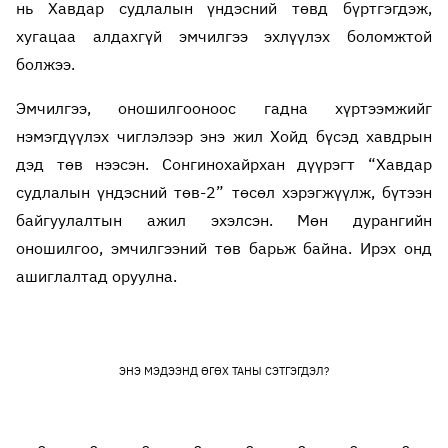
нь Хавдар судлалын үндэсний төвд бүртгэгдэж,
хугацаа алдахгүй эмчилгээ эхлүүлэх боломжтой
болжээ.
Эмчилгээ, оношилгооноос гадна хүртээмжийг
нэмэгдүүлэх чиглэлээр энэ жил Хойд бүсэд хавдрын
дэд төв нээсэн. Сонгинохайрхан дүүрэгт “Хавдар
судлалын үндэсний төв-2” төсөл хэрэгжүүлж, бүтээн
байгуулалтын ажил эхэлсэн. Мөн дурангийн
оношилгоо, эмчилгээний төв барьж байна. Ирэх онд
ашиглалтад оруулна.
ЭНЭ МЭДЭЭНД ӨГӨХ ТАНЫ СЭТГЭГДЭЛ?