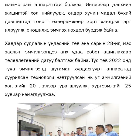
маммограм аппараттай болжээ. Ингэснээр дэлхийн
жишигтэй хөл нийлүүлж, өндөр хүчин чадал бүхий
дэвшилтэд тоног төхөөрөмжөөр хорт хавдрыг эрт
илрүүлж, оношилж, эмчлэх нөхцөл бүрдэж байна.
Хавдар судлалын үндэсний төв энэ сарын 28-нд мэс
заслын эмчилгээндээ анх удаа робот ашиглахаар
төлөвлөгөөний дагуу бэлтгэж байна. Тус төв 2022 онд
туяа эмчилгээнд шугаман хурдасгуурт аппаратад
суурилсан технологи нэвтрүүлсэн нь уг эмчилгээний
хөгжлийг 20 жилээр урагшлуулж, хүртээмжийг 25
хувиар нэмэгдүүлжээ.