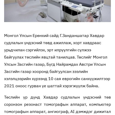
Монгол Улсын Ерөнхий сайд Г.Занданшатар Хавдар
судлалын үндэсний төвд ажиллаж, хорт хавдраас
урьдчилан сэргийлэх, эрт илрүүлгийн сүлжээ
байгуулах төслийн явцтай танилцав. Төслийг Монгол
Улсын Засгийн газар, Бүгд Найрамдах Австри Улсын
Засгийн газар хооронд байгуулсан зээлийн
хэлэлцээрийн хүрээнд 10 сая еврогийн санхүүжилтээр
2021 оноос гурван үе шаттай хэрэгжүүлж байна.
Төслийн үр дүнд Хавдар судлалын үндэсний төв
соронзон резонаст томографын аппарат, компьютер
томографын аппарат, ангиограф, AI дэмждэг дижитал