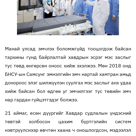
Манай улсад эмчлэх боломжгүйд тооцогдож байсан
тархины гүнд байрлалтай хавдрын эсрэг мэс заслыг
тус төвд өнгөрсөн оноос хийж эхэлжээ. Мөн 2018 онд
БНСУ-ын Самсунг эмнэлгийн эмч нартай хамтран амьд
донороос элэг шилжүүлэн суулгах мэс заслыг анх удаа
хийж байсан бол өдгөө уг эмчилгээг тус төвийн эмч
нар гардан гүйцэтгэдэг болжээ.
21 аймаг, есөн дүүргийг Хавдар судлалын үндэсний
төвтэй холбосон цахим бүртгэлийн систем
нэвтрүүлснээр өвчтөн хаана ч оношлогдсон, мэдээлэл