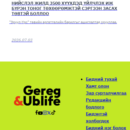
НИЙСЛЭЛ ЖИЛД 3500 ХҮҮХДЭД ҮЙЛЧЛЭХ ИЖ
БҮРЭН ТОНОГ ТӨХӨӨРӨМЖТЭЙ СЭРГЭЭН ЗАСАХ
ТӨВТЭЙ БОЛЛОО
"Эрүүл-Үрс" төвийн өргөтгөлийн барилгыг ашиглалтад орууллаа.
2026.07.03
Бидний тухай
Хамт олон
Зар сурталчилгаа
Редакцийн
бодлого
Бидэнтэй
холбогдох
Бидний нэг болох