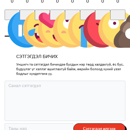
0
0
0
0
0
0
0
0
СЭТГЭГДЭЛ БИЧИХ
Уншигч та сэтгэгдэл бичихдээ бусдын нэр төрд халдахгүй, ёс бус,
бүдүүлэг үг хэллэг ашиглахгүй байж, өөрийн болоод хүний үзэл
бодлыг хүндэтгэнэ үү.
Сэтгэгдэл илгээх