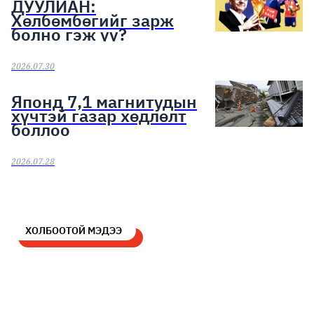
ДУУЛИАН:
Хөлбөмбөгийг зарж
болно гэж үү?
2026.07.30
Японд 7,1 магнитудын
хүчтэй газар хөдлөлт
боллоо
2026.07.28
ХОЛБООТОЙ МЭДЭЭ