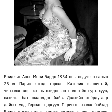
Бриджит Анне Мери Бардо 1934 оны есдүгээр сарын
28-нд Парис хотод төрсөн. Католик шашинтай,
чинээлэг эцэг эх нь охидоосоо өндөр ёс суртахуун,
сахилга бат шаарддаг байв. Дэлхийн хоёрдугаар
дайны үед Герман цэргүүд Парисыг эзэлж байхад
Бриджит ихэнх цагаа гэртээ өнгөрүүлж, пянзны эгшиг