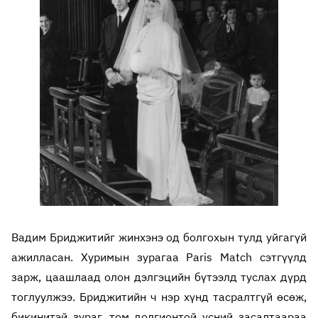
Вадим Бриджитийг жинхэнэ од болгохын тулд уйгагүй
ажилласан. Хуримын зурагаа Paris Match сэтгүүлд
зарж, цаашлаад олон дэлгэцийн бүтээлд туслах дүрд
тоглуулжээ. Бриджитийн ч нэр хүнд тасралтгүй өсөж,
бикинитэй зураг, том долгионтой үсний засалтаараа