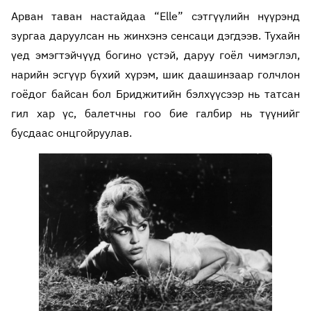
Арван таван настайдаа “Elle” сэтгүүлийн нүүрэнд
зургаа даруулсан нь жинхэнэ сенсаци дэгдээв. Тухайн
үед эмэгтэйчүүд богино үстэй, даруу гоёл чимэглэл,
нарийн эсгүүр бүхий хүрэм, шик даашинзаар голчлон
гоёдог байсан бол Бриджитийн бэлхүүсээр нь татсан
гил хар үс, балетчны гоо бие галбир нь түүнийг
бусдаас онцгойруулав.