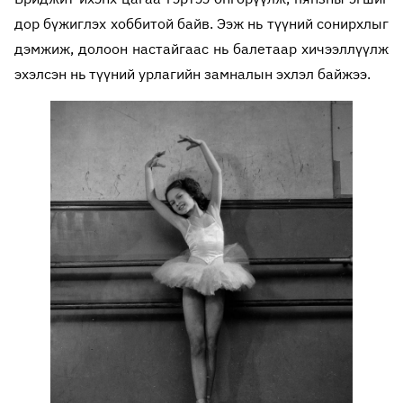
дор бүжиглэх хоббитой байв. Ээж нь түүний сонирхлыг
дэмжиж, долоон настайгаас нь балетаар хичээллүүлж
эхэлсэн нь түүний урлагийн замналын эхлэл байжээ.