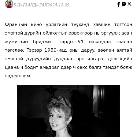
Б.ЦАГААНДАЛАЙ
2025.12.29
Францын кино урлагийн түүхэнд хэвшин тогтсон
эмэгтэй дүрийн ойлголтыг орвонгоор нь эргүүлж асан
жүжигчин Бриджит Бардо 91 насандаа таалал
төгслөө. Тэрээр 1950-иад оны даруу, зөөлөн аягтай
эмэгтэй дүрүүдийн дундаас эрс ялгарч, дэлгэцийн
цаана ч бодит амьдрал дээр ч секс бэлгэ тэмдэг болж
чадсан юм.