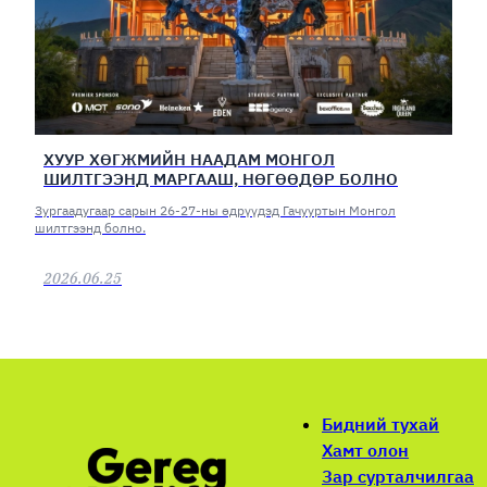
ХУУР ХӨГЖМИЙН НААДАМ МОНГОЛ
ШИЛТГЭЭНД МАРГААШ, НӨГӨӨДӨР БОЛНО
Зургаадугаар сарын 26-27-ны өдрүүдэд Гачууртын Монгол
шилтгээнд болно.
2026.06.25
Бидний тухай
Хамт олон
Зар сурталчилгаа