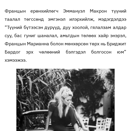
Францын ерөнхийлөгч Эммануэл Макрон түүний
таалал төгссөнд эмгэнэл илэрхийлж, мэдэгдэлдээ
“Түүний бүтээсэн дүрүүд, дуу хоолой, гялалзам алдар
суу, бас гуниг шаналал, амьтдын төлөөх хайр энэрэл,
Францын Марианна болон мөнхөрсөн төрх нь Бриджит
Бардог эрх чөлөөний бэлгэдэл болгосон юм”
хэмээжээ.