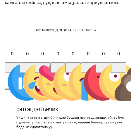
хамгаалах үйлсэд үлдсэн амьдралаа зориулсан юм.
ЭНЭ МЭДЭЭНД ӨГӨХ ТАНЫ СЭТГЭГДЭЛ?
0
0
0
0
0
0
0
0
СЭТГЭГДЭЛ БИЧИХ
Уншигч та сэтгэгдэл бичихдээ бусдын нэр төрд халдахгүй, ёс бус,
бүдүүлэг үг хэллэг ашиглахгүй байж, өөрийн болоод хүний үзэл
бодлыг хүндэтгэнэ үү.