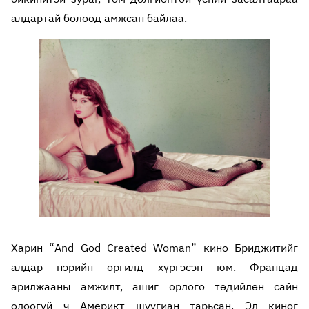
алдартай болоод амжсан байлаа.
Харин “And God Created Woman” кино Бриджитийг
алдар нэрийн оргилд хүргэсэн юм. Францад
арилжааны амжилт, ашиг орлого төдийлөн сайн
олоогүй ч Америкт шуугиан тарьсан. Эл киног