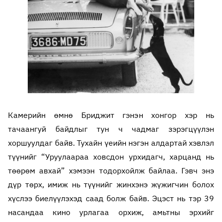
Камерийн өмнө Бриджит гэнэн хонгор хэр нь
тачаангуй байдлыг тун ч чадмаг зэрэгцүүлэн
хоршуулдаг байв. Тухайн үеийн нэгэн алдартай хэвлэл
түүнийг “Уруулаараа ховсдон урхидагч, харцанд нь
төөрөм авхай” хэмээн тодорхойлж байлаа. Гэвч энэ
дүр төрх, имиж нь түүнийг жинхэнэ жүжигчин болох
хүслээ биелүүлэхэд саад болж байв. Эцэст нь тэр 39
насандаа кино урлагаа орхиж, амьтны эрхийг