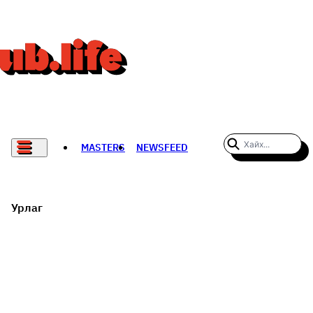
MASTERS
NEWSFEED
#WOMENWHODARE
СПОРТ
Урлаг
ХӨЛБӨМБӨГ
THE NEW YORK TIMES
НАДАД НЭГ САНАЛ БАЙНА