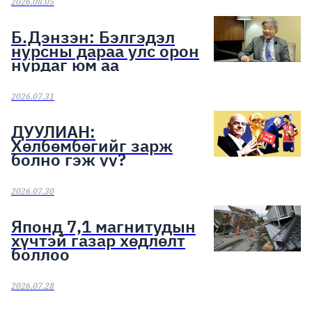
2026.08.05
Б.Дэнзэн: Бэлгэдэл
нурсны дараа улс орон
нурдаг юм аа
2026.07.31
ДУУЛИАН:
Хөлбөмбөгийг зарж
болно гэж үү?
2026.07.30
Японд 7,1 магнитудын
хүчтэй газар хөдлөлт
боллоо
2026.07.28