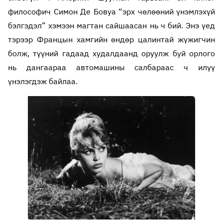
философич Симон Де Бовуа “эрх чөлөөний үнэмлэхүй
бэлгэдэл” хэмээн магтан сайшаасан нь ч бий. Энэ үед
тэрээр Францын хамгийн өндөр цалинтай жүжигчин
болж, түүний гадаад худалдаанд оруулж буй орлого
нь дангаараа автомашины салбараас ч илүү
үнэлэгдэж байлаа.