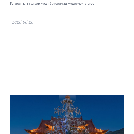
АЯЛУУЛНА
Тоглолтын талаар уран бүтээлчид мэдээлэл өглөө.
2026.06.26