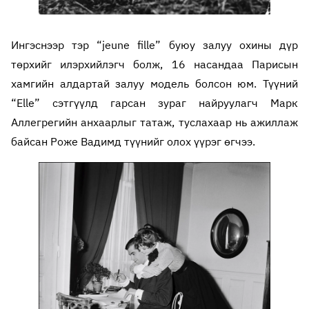
Ингэснээр тэр “jeune fille” буюу залуу охины дүр
төрхийг илэрхийлэгч болж, 16 насандаа Парисын
хамгийн алдартай залуу модель болсон юм. Түүний
“Elle” сэтгүүлд гарсан зураг найруулагч Марк
Аллегрегийн анхаарлыг татаж, туслахаар нь ажиллаж
байсан Роже Вадимд түүнийг олох үүрэг өгчээ.