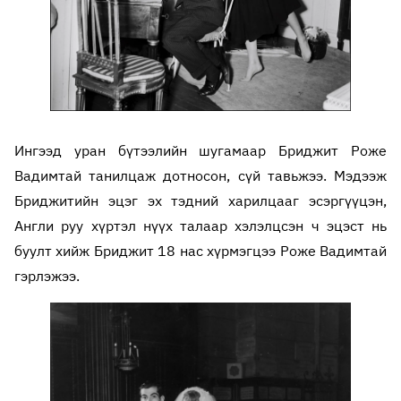
Ингээд уран бүтээлийн шугамаар Бриджит Роже
Вадимтай танилцаж дотносон, сүй тавьжээ. Мэдээж
Бриджитийн эцэг эх тэдний харилцааг эсэргүүцэн,
Англи руу хүртэл нүүх талаар хэлэлцсэн ч эцэст нь
буулт хийж Бриджит 18 нас хүрмэгцээ Роже Вадимтай
гэрлэжээ.