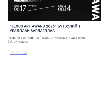
“LEXUS ART AWARD 2026” БҮТЭЭЛИЙН
УРАЛДААН ЗАРЛАГДЛАА
“Өөрийн орон зайг нээ” сэдвийн хүрээнд анх удаа зохион
байгуулагдана.
2026.07.08