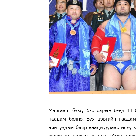
Маргааш буюу 6-р сарын 6-нд 11:0
наадам болно. Бүх цэргийн наадам
аймгуудын баяр наадмуудаас илүү х
хороодод харьяалагддаг аймаг, цэр