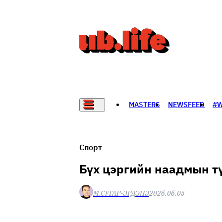
MASTERS
NEWSFEED
#
НАДАД НЭГ САНАЛ БАЙНА
Спорт
Бүх цэргийн наадмын т
М.СУГАР-ЭРДЭНЭ
2026.06.05