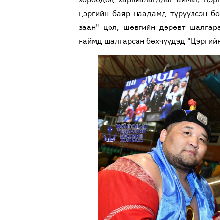
цэргийн баяр наадамд түрүүлсэн бө
заан" цол, шөвгийн дөрөвт шалгар
наймд шалгарсан бөхчүүдэд "Цэргийн