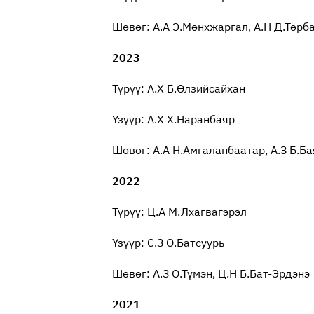
Шөвөг: А.А Э.Мөнхжаргал, А.Н Д.Төрб
2023
Түрүү: А.Х Б.Өлзийсайхан
Үзүүр: А.Х Х.Наранбаяр
Шөвөг: А.А Н.Амгаланбаатар, А.З Б.Ба
2022
Түрүү: Ц.А М.Лхагвагэрэл
Үзүүр: С.З Ө.Батсуурь
Шөвөг: А.З О.Түмэн, Ц.Н Б.Бат-Эрдэнэ
2021