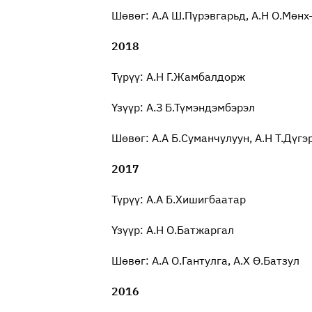
Шөвөг: А.А Ш.Пүрэвгарьд, А.Н О.Мөнх
2018
Түрүү: А.Н Г.Жамбалдорж
Үзүүр: А.З Б.Түмэндэмбэрэл
Шөвөг: А.А Б.Суманчулуун, А.Н Т.Дүг
2017
Түрүү: А.А Б.Хишигбаатар
Үзүүр: А.Н О.Батжаргал
Шөвөг: А.А О.Гантулга, А.Х Ө.Батзул
2016