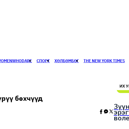
WOMENWHODARE
СПОРТ
ХӨЛБӨМБӨГ
THE NEW YORK TIMES
🥇 ПАРИС - 2024
МИЛЛЕНИАЛ
АЛИСАГИЙН БУЛАН
ИХ 
үрүү бөхчүүд
Зүү
эрэ
вол
шал