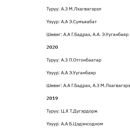
Түрүү: А.З М.Лхагвагэрэл
Үзүүр: А.А Э.Сумъяабат
Шөвөг: А.А Г.Бадрах, А.А. Э.Ууганбаяр
2020
Түрүү: А.З Л.Отгонбаатар
Үзүүр: А.А Э.Ууганбаяр
Шөвөг: А.А Г.Бадрах, А.З М.Лхагвагэр
2019
Түрүү: Ц.Х Т.Дүгэрдорж
Үзүүр: А.А Б.Цэдэнсодном