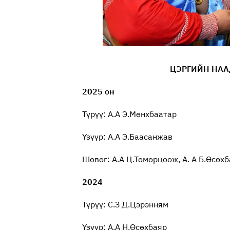
ЦЭРГИЙН НАА
2025 он
Түрүү: А.А Э.Мөнхбаатар
Үзүүр: А.А Э.Баасанжав
Шөвөг: А.А Ц.Төмөрцоож, А. А Б.Өсөх
2024
Түрүү: С.З Д.Цэрэнням
Үзүүр: А.А Н.Өсөхбаяр