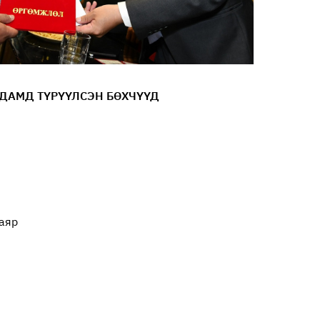
ДАМД ТҮРҮҮЛСЭН БӨХЧҮҮД
баяр