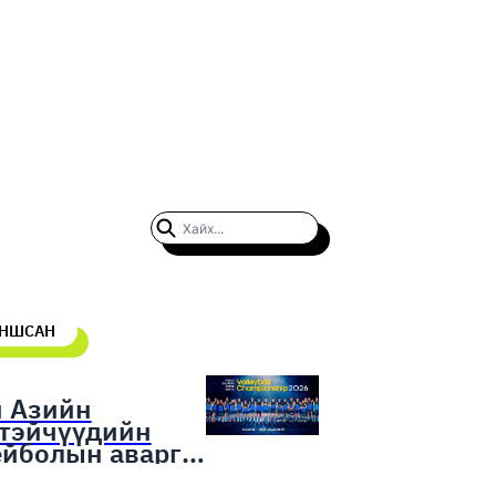
УНШСАН
н Азийн
гтэйчүүдийн
ейболын аварга
гаруулах