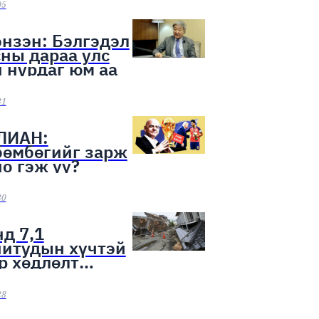
ээн эхэллээ
05
нзэн: Бэлгэдэл
ны дараа улс
 нурдаг юм аа
31
ЛИАН:
бөмбөгийг зарж
о гэж үү?
30
д 7,1
нитудын хүчтэй
р хөдлөлт
лоо
28