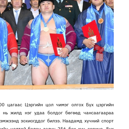
0 цагаас Цэргийн цол чимэг олгох Бүх цэргийн
 нь жилд нэг удаа болдог бөгөөд чансаагаараа
эмжээнд зохиогддог билээ. Наадамд хүчний спорт
гийн цолтой болон залуу 256 бөх хүч сорино. Бүх