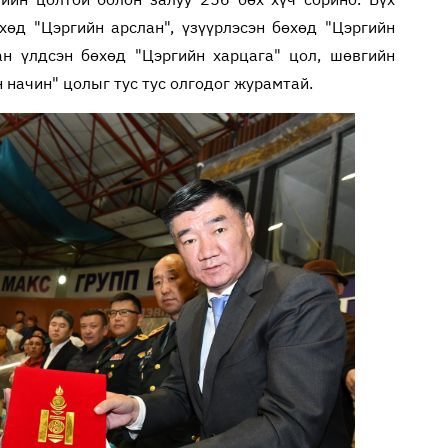
хөд "Цэргийн арслан", үзүүрлэсэн бөхөд "Цэргийн
ан үлдсэн бөхөд "Цэргийн харцага" цол, шөвгийн
 начин" цолыг тус тус олгодог журамтай.