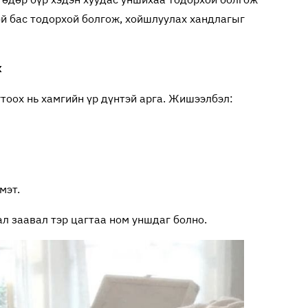
ой бас тодорхой болгож, хойшлуулах хандлагыг
х
тоох нь хамгийн үр дүнтэй арга. Жишээлбэл:
мэт.
л заавал тэр цагтаа ном уншдаг болно.