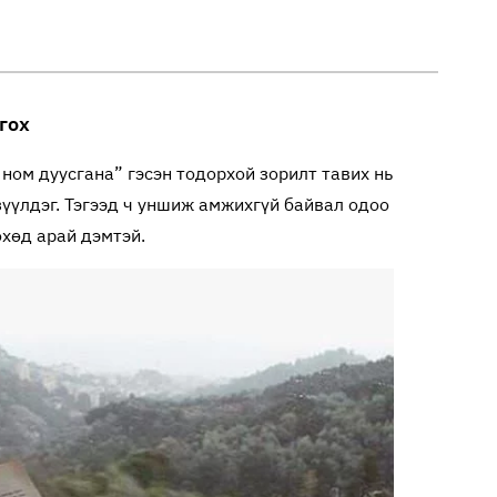
гох
 ном дуусгана” гэсэн тодорхой зорилт тавих нь
зүүлдэг. Тэгээд ч уншиж амжихгүй байвал одоо
өхөд арай дэмтэй.