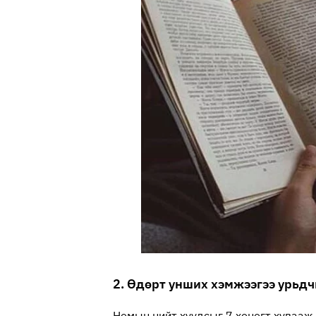
2. Өдөрт унших хэмжээгээ урьд
Номын нийт хуудсыг 7 хоногт хувааж,