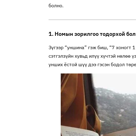
болно.
1. Номын зорилгоо тодорхой бол
Зүгээр “уншина” гэж биш, “7 хоногт 1
сэтгэлзүйн хувьд илүү хүчтэй нөлөө ү
унших ёстой шүү дээ гэсэн бодол төр