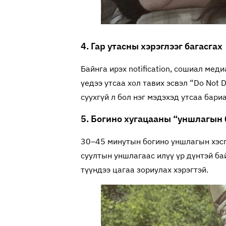
4. Гар утасны хэрэглээг багасгах
Байнга ирэх notification, сошиал мед
үедээ утсаа хол тавих эсвэл “Do Not D
суухгүй л бол нэг мэдэхэд утсаа бари
5. Богино хугацааны “уншлагын
30–45 минутын богино уншлагын хэсгү
суултын уншлагаас илүү үр дүнтэй ба
түүндээ цагаа зориулах хэрэгтэй.