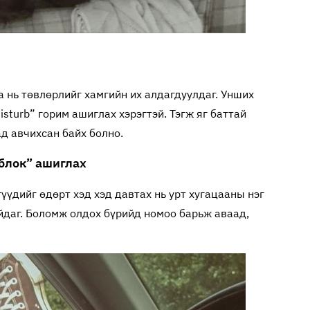
иа нь төвлөрлийг хамгийн их алдагдуулдаг. Унших
isturb” горим ашиглах хэрэгтэй. Тэгж яг баттай
ад авчихсан байх болно.
 блок” ашиглах
үдийг өдөрт хэд хэд давтах нь урт хугацааны нэг
йдаг. Боломж олдох бүрийд номоо барьж аваад,