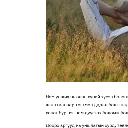
Ном унших нь олон хүний хүсэл боловч
шалтгаанаар тогтмол дадал болж чад
хоног бүр нэг ном дуусгах боломж бо
Доорх аргууд нь уншлагын хурд, төв