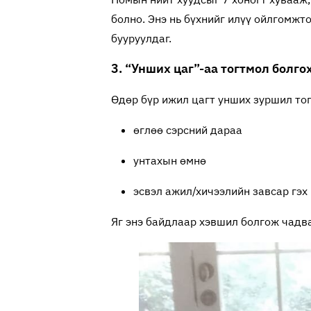
болно. Энэ нь бүхнийг илүү ойлгомжт
бууруулдаг.
3. “Унших цаг”-аа тогтмол болго
Өдөр бүр ижил цагт унших зуршил тог
өглөө сэрсний дараа
унтахын өмнө
эсвэл ажил/хичээлийн завсар гэх 
Яг энэ байдлаар хэвшил болгож чадва