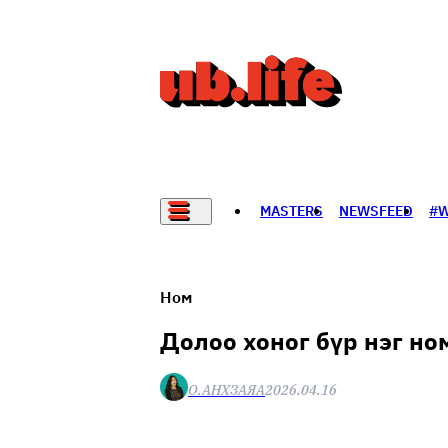
MASTERS
NEWSFEED
#
НАДАД НЭГ САНАЛ БАЙНА
Ном
Долоо хоног бүр нэг но
О.АНХЗАЯА
2026.04.16