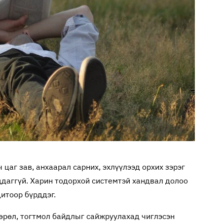
 цаг зав, анхаарал сарних, эхлүүлээд орхих зэрэг
даггүй. Харин тодорхой системтэй хандвал долоо
дитоор бүрддэг.
лөрөл, тогтмол байдлыг сайжруулахад чиглэсэн