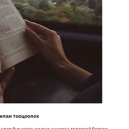
чилан тооцоолох
 өдөр бүр хэдэн хуудас уншихаа тодорхой болгож