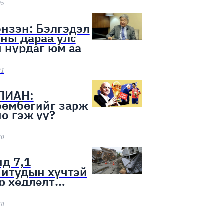
ээн эхэллээ
05
нзэн: Бэлгэдэл
ны дараа улс
 нурдаг юм аа
31
ЛИАН:
бөмбөгийг зарж
о гэж үү?
30
д 7,1
нитудын хүчтэй
р хөдлөлт
лоо
28