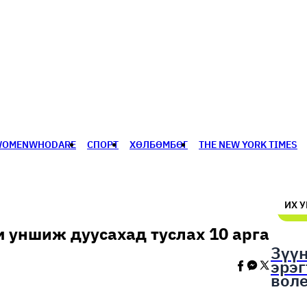
WOMENWHODARE
СПОРТ
ХӨЛБӨМБӨГ
THE NEW YORK TIMES
🥇 ПАРИС - 2024
МИЛЛЕНИАЛ
АЛИСАГИЙН БУЛАН
ИХ 
м уншиж дуусахад туслах 10 арга
Зүү
эрэ
вол
шал