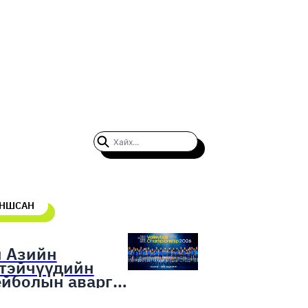
УНШСАН
н Азийн
гтэйчүүдийн
ейболын аварга
гаруулах