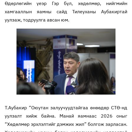
Өдөрлөгийн үеэр Гэр бүл, хөдөлмөр, нийгмийн
хамгааллын яамны сайд Тилеуханы Аубакиртай
уулзаж, тодруулга авсан юм.
Т.Аубакир “Оюутан залуучуудтайгаа өнөөдөр СТӨ-нд
уулзалт хийж байна. Манай яамнаас 2026 оныг
“Хөдөлмөр эрхлэлтийг дэмжих жил” болгож зарласан.