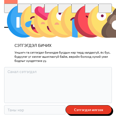
СЭТГЭГДЭЛ БИЧИХ
Уншигч та сэтгэгдэл бичихдээ бусдын нэр төрд халдахгүй, ёс бус,
бүдүүлэг үг хэллэг ашиглахгүй байж, өөрийн болоод хүний үзэл
бодлыг хүндэтгэнэ үү.
Сэтгэгдэл илгээх