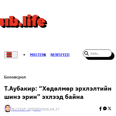
MASTERS
NEWSFEED
#WOMENWHODARE
СПОРТ
Боловсрол
ХӨЛБӨМБӨГ
Т.Аубакир: “Хөдөлмөр эрхлэлтийн
шинэ эрин” эхлээд байна
THE NEW YORK TIMES
НАДАД НЭГ САНАЛ БАЙНА
М.СУГАР-ЭРДЭНЭ
2026.04.17