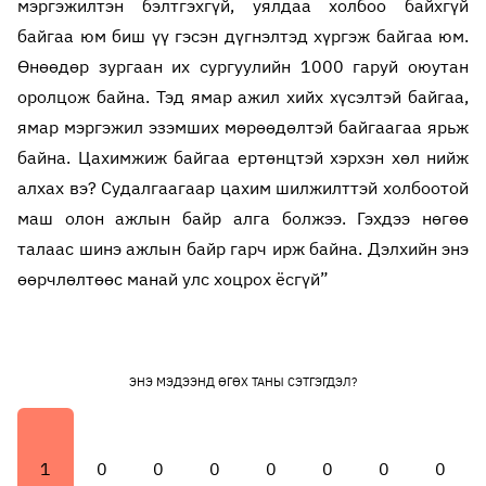
мэргэжилтэн бэлтгэхгүй, уялдаа холбоо байхгүй
байгаа юм биш үү гэсэн дүгнэлтэд хүргэж байгаа юм.
Өнөөдөр зургаан их сургуулийн 1000 гаруй оюутан
оролцож байна. Тэд ямар ажил хийх хүсэлтэй байгаа,
ямар мэргэжил эзэмших мөрөөдөлтэй байгаагаа ярьж
байна. Цахимжиж байгаа ертөнцтэй хэрхэн хөл нийж
алхах вэ? Судалгаагаар цахим шилжилттэй холбоотой
маш олон ажлын байр алга болжээ. Гэхдээ нөгөө
талаас шинэ ажлын байр гарч ирж байна. Дэлхийн энэ
өөрчлөлтөөс манай улс хоцрох ёсгүй”
ЭНЭ МЭДЭЭНД ӨГӨХ ТАНЫ СЭТГЭГДЭЛ?
1
0
0
0
0
0
0
0