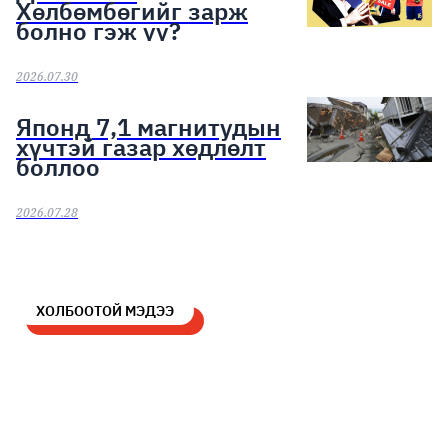
Хөлбөмбөгийг зарж
болно гэж үү?
2026.07.30
Японд 7,1 магнитудын
хүчтэй газар хөдлөлт
боллоо
2026.07.28
ХОЛБООТОЙ МЭДЭЭ