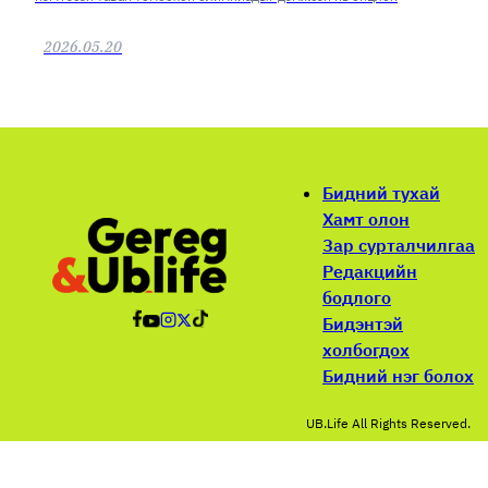
2026.05.20
Бидний тухай
Хамт олон
Зар сурталчилгаа
Редакцийн
бодлого
Бидэнтэй
холбогдох
Бидний нэг болох
UB.Life All Rights Reserved.