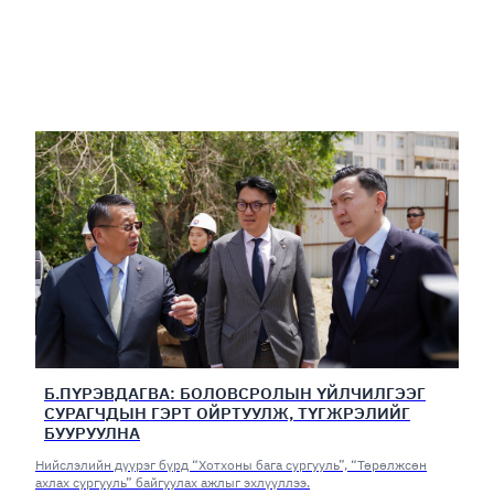
Б.ПҮРЭВДАГВА: БОЛОВСРОЛЫН ҮЙЛЧИЛГЭЭГ
СУРАГЧДЫН ГЭРТ ОЙРТУУЛЖ, ТҮГЖРЭЛИЙГ
БУУРУУЛНА
Нийслэлийн дүүрэг бүрд “Хотхоны бага сургууль”, “Төрөлжсөн
ахлах сургууль” байгуулах ажлыг эхлүүллээ.