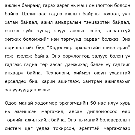
ажлын байранд гарах зэрэг нь маш онцлогтой болсон
байна. Цалингаас гадна ажлын байрны нөхцөл, уян
хатан байдал, ажил амьдралын тэнцвэртэй байдал,
сэтгэл зүйн хувьд эрүүл ажлын соёл, тасралтгүй
хөгжих боломжийг нэн тэргүүнд хардаг болжээ. Энэ
өөрчлөлтийг бид “Хөдөлмөр эрхлэлтийн шинэ эрин”
гэж нэрлэж байна. Энэ өөрчлөлтөд залуус бэлэн үү
гэдгээс гадна төр засаг дэмжихэд бэлэн үү гэдгийг
анхаарч байна. Технологи, хиймэл оюун ухаантай
өрсөлдөх биш харин ашиглаж, хамтран ажиллахыг
залуучууддаа хэлье.
Одоо манай хөдөлмөр эрхлэгчдийн 50-иас илүү хувь
нь эзэмшсэн мэргэжил, авсан дипломоосоо өөр
төрлийн ажил хийж байна. Энэ нь манай боловсролын
систем цаг үедээ тохирсон, эрэлттэй мэргэжлээр