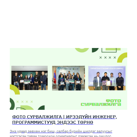
ФОТО СУРВАЛЖИЛГА | ИРЭЭДҮЙН ИНЖЕНЕР,
ПРОГРАММИСТУУД ЭНДЭЭС ТӨРНӨ
Энэ удаад зөвхөн нэг биш, салбар бүрийн шилдэг залуусыг
нэгтгэсэн таван томоохон олимпиадыг дэмжсэн нь онцлог.