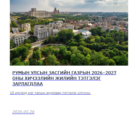
РУМЫН УЛСЫН ЗАСГИЙН ГАЗРЫН 2026–2027
ОНЫ ХИЧЭЭЛИЙН ЖИЛИЙН ТЭТГЭЛЭГ
ЗАРЛАГДЛАА
10 иргэнд нэг талын журмаар тэтгэлэг олгоно.
2026.05.26