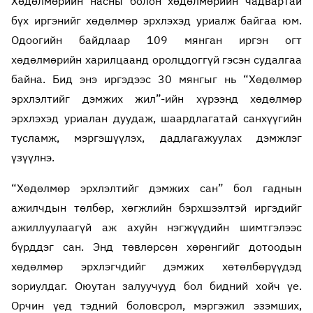
Хөдөлмөрийн насны болон хөдөлмөрийн чадвартай
бүх иргэнийг хөдөлмөр эрхлэхэд уриалж байгаа юм.
Одоогийн байдлаар 109 мянган иргэн огт
хөдөлмөрийн харилцаанд оролцдоггүй гэсэн судалгаа
байна. Бид энэ иргэдээс 30 мянгыг нь “Хөдөлмөр
эрхлэлтийг дэмжих жил”-ийн хүрээнд хөдөлмөр
эрхлэхэд уриалан дуудаж, шаардлагатай санхүүгийн
тусламж, мэргэшүүлэх, дадлагажуулах дэмжлэг
үзүүлнэ.
“Хөдөлмөр эрхлэлтийг дэмжих сан” бол гаднын
ажилчдын төлбөр, хөгжлийн бэрхшээлтэй иргэдийг
ажиллуулаагүй аж ахуйн нэгжүүдийн шимтгэлээс
бүрддэг сан. Энд төвлөрсөн хөрөнгийг дотоодын
хөдөлмөр эрхлэгчдийг дэмжих хөтөлбөрүүдэд
зориулдаг. Оюутан залуучууд бол бидний хойч үе.
Орчин үед тэдний боловсрол, мэргэжил эзэмших,