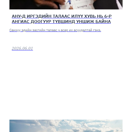
АНУ-Д ИРГЭДИЙН ТАЛААС ИЛҮҮ ХУВЬ НЬ 6-Р
АНГИАС ДООГУУР ТҮВШИНД УНШИЖ БАЙНА
Санхүү эдийн засгийн талаас ч асар их асуудалтай гэнэ.
2026.06.01