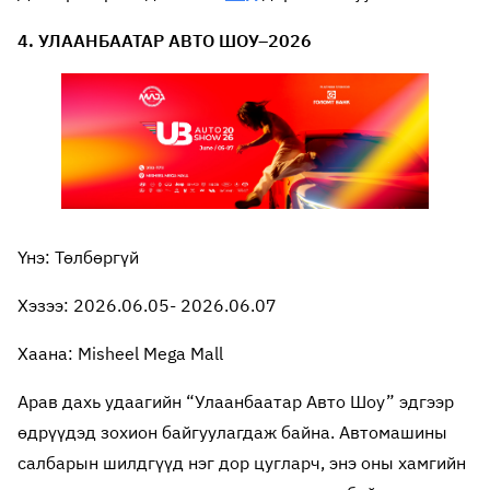
4. УЛААНБААТАР АВТО ШОУ–2026
Үнэ: Төлбөргүй
Хэзээ: 2026.06.05- 2026.06.07
Хаана: Misheel Mega Mall
Арав дахь удаагийн “Улаанбаатар Авто Шоу” эдгээр
өдрүүдэд зохион байгуулагдаж байна. Автомашины
салбарын шилдгүүд нэг дор цугларч, энэ оны хамгийн