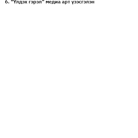
6. “Үлдэх гэрэл” медиа арт үзэсгэлэн