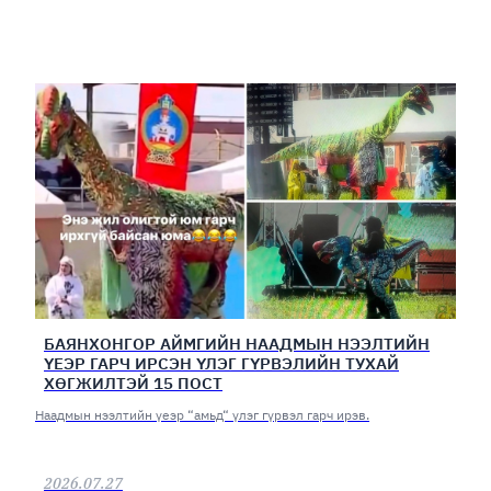
БАЯНХОНГОР АЙМГИЙН НААДМЫН НЭЭЛТИЙН
ҮЕЭР ГАРЧ ИРСЭН ҮЛЭГ ГҮРВЭЛИЙН ТУХАЙ
ХӨГЖИЛТЭЙ 15 ПОСТ
Наадмын нээлтийн үеэр “амьд“ үлэг гүрвэл гарч ирэв.
2026.07.27