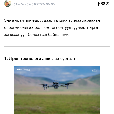
Ү.ДЭЛГЭРЦЭЦЭГ
2026.06.05
Энэ амралтын өдрүүдээр та хийх зүйлээ хараахан
олоогүй байгаа бол гоё тоглолтууд, уулзалт арга
хэмжээнүүд болох гэж байна шүү.
1. Дрон технологи ашиглах сургалт