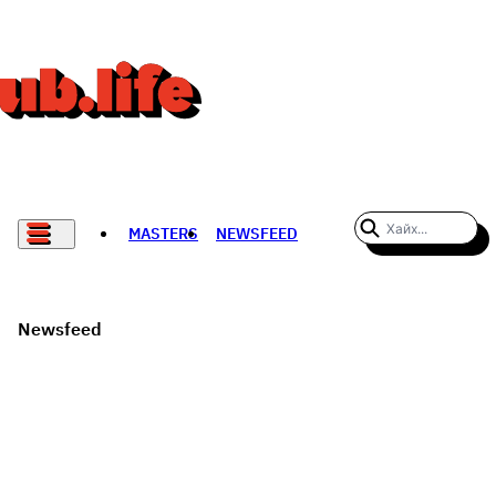
MASTERS
NEWSFEED
#WOMENWHODARE
СПОРТ
Newsfeed
ХӨЛБӨМБӨГ
THE NEW YORK TIMES
НАДАД НЭГ САНАЛ БАЙНА