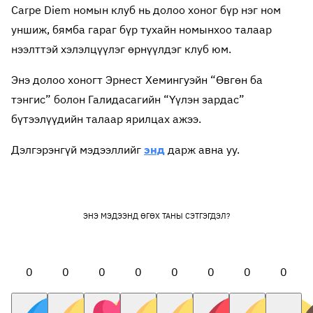
Carpe Diem номын клуб нь долоо хоног бүр нэг ном
уншиж, бямба гараг бүр тухайн номынхоо талаар
нээлттэй хэлэлцүүлэг өрнүүлдэг клуб юм.
Энэ долоо хоногт Эрнест Хемингуэйн “Өвгөн ба
тэнгис” болон Галидасагийн “Үүлэн зардас”
бүтээлүүдийн талаар ярилцах ажээ.
Дэлгэрэнгүй мэдээллийг
энд
дарж авна уу.
ЭНЭ МЭДЭЭНД ӨГӨХ ТАНЫ СЭТГЭГДЭЛ?
0
0
0
0
0
0
0
0