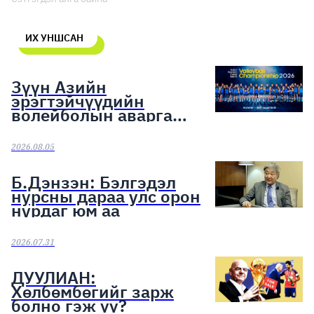
ИХ УНШСАН
Зүүн Азийн
эрэгтэйчүүдийн
волейболын аварга
шалгаруулах тэмцээн
эхэллээ
2026.08.05
Б.Дэнзэн: Бэлгэдэл
нурсны дараа улс орон
нурдаг юм аа
2026.07.31
ДУУЛИАН:
Хөлбөмбөгийг зарж
болно гэж үү?