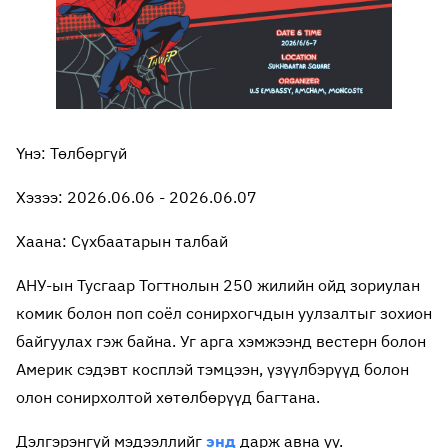
Үнэ: Төлбөргүй
Хэзээ: 2026.06.06 - 2026.06.07
Хаана: Сүхбаатарын талбай
АНУ-ын Тусгаар Тогтнолын 250 жилийн ойд зориулан
комик болон поп соёл сонирхогчдын уулзалтыг зохион
байгуулах гэж байна. Уг арга хэмжээнд вестерн болон
Америк сэдэвт косплэй тэмцээн, үзүүлбэрүүд болон
олон сонирхолтой хөтөлбөрүүд багтана.
Дэлгэрэнгүй мэдээллийг
энд
дарж авна уу.