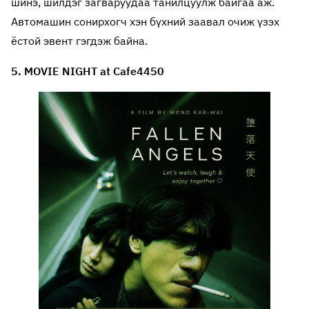
шинэ, шилдэг загваруудаа танилцуулж байгаа аж.
Автомашин сонирхогч хэн бүхний заавал очиж үзэх
ёстой эвент гэгдэж байна.
5. MOVIE NIGHT at Cafe4450