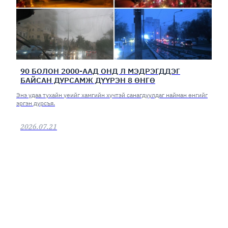
90 БОЛОН 2000-ААД ОНД Л МЭДРЭГДДЭГ
БАЙСАН ДУРСАМЖ ДҮҮРЭН 8 ӨНГӨ
Энэ удаа тухайн үеийг хамгийн хүчтэй санагдуулдаг найман өнгийг
эргэн дурсъя.
2026.07.21