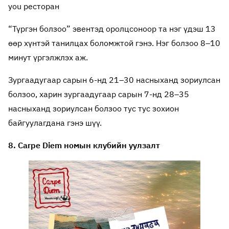
you ресторан
“Түргэн болзоо” эвентэд оролцсоноор та нэг үдэш 13
өөр хүнтэй танилцах боломжтой гэнэ. Нэг болзоо 8–10
минут үргэлжлэх аж.
Зургаадугаар сарын 6-нд 21–30 насныханд зориулсан
болзоо, харин зургаадугаар сарын 7-нд 28–35
насныханд зориулсан болзоо тус тус зохион
байгуулагдана гэнэ шүү.
8. Carpe Diem номын клубийн уулзалт