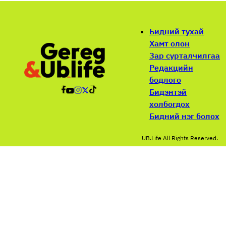
Бидний тухай
Хамт олон
Зар сурталчилгаа
Редакцийн
бодлого
Бидэнтэй
холбогдох
Бидний нэг болох
UB.Life All Rights Reserved.