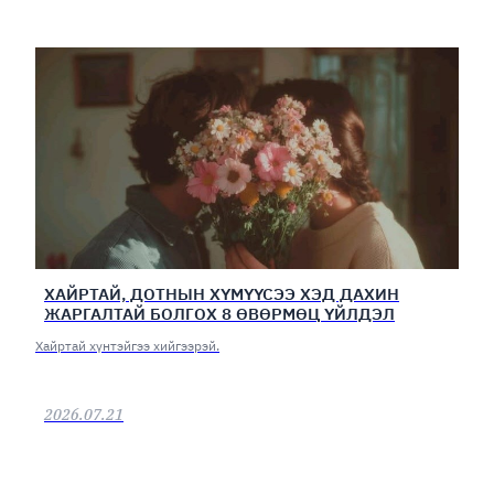
ХАЙРТАЙ, ДОТНЫН ХҮМҮҮСЭЭ ХЭД ДАХИН
ЖАРГАЛТАЙ БОЛГОХ 8 ӨВӨРМӨЦ ҮЙЛДЭЛ
Хайртай хүнтэйгээ хийгээрэй.
2026.07.21