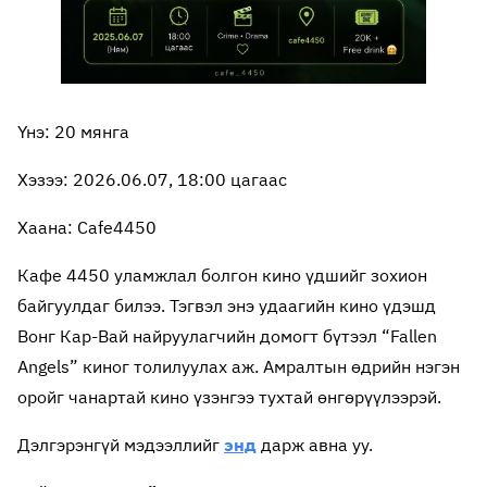
Үнэ: 20 мянга
Хэзээ: 2026.06.07, 18:00 цагаас
Хаана: Cafe4450
Кафе 4450 уламжлал болгон кино үдшийг зохион
байгуулдаг билээ. Тэгвэл энэ удаагийн кино үдэшд
Вонг Кар-Вай найруулагчийн домогт бүтээл “Fallen
Angels” киног толилуулах аж. Амралтын өдрийн нэгэн
оройг чанартай кино үзэнгээ тухтай өнгөрүүлээрэй.
Дэлгэрэнгүй мэдээллийг
энд
дарж авна уу.