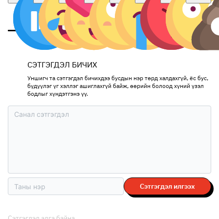
СЭТГЭГДЭЛ БИЧИХ
Уншигч та сэтгэгдэл бичихдээ бусдын нэр төрд халдахгүй, ёс бус,
бүдүүлэг үг хэллэг ашиглахгүй байж, өөрийн болоод хүний үзэл
бодлыг хүндэтгэнэ үү.
Сэтгэгдэл илгээх
Сэтгэгдэл алга байна