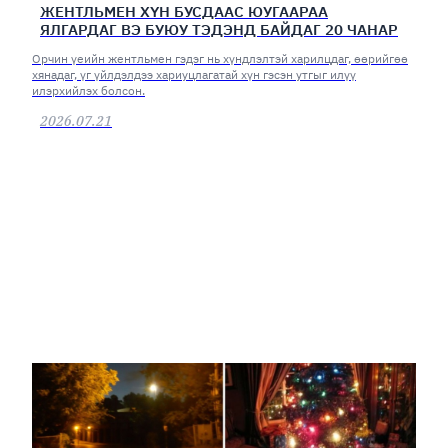
ЖЕНТЛЬМЕН ХҮН БУСДААС ЮУГААРАА
ЯЛГАРДАГ ВЭ БУЮУ ТЭДЭНД БАЙДАГ 20 ЧАНАР
Орчин үеийн жентльмен гэдэг нь хүндлэлтэй харилцдаг, өөрийгөө
хянадаг, үг үйлдэлдээ хариуцлагатай хүн гэсэн утгыг илүү
илэрхийлэх болсон.
2026.07.21