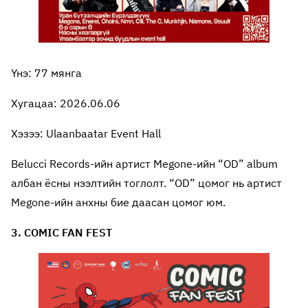
Үнэ: 77 мянга
Хугацаа: 2026.06.06
Хэзээ: Ulaanbaatar Event Hall
Belucci Records-ийн артист Megone-ийн “OD” album
албан ёсны нээлтийн тоглолт. “OD” цомог нь артист
Megone-ийн анхны бие даасан цомог юм.
3. COMIC FAN FEST