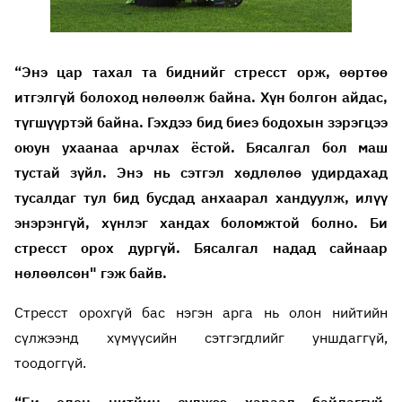
“Энэ цар тахал та биднийг стресст орж, өөртөө
итгэлгүй болоход нөлөөлж байна. Хүн болгон айдас,
түгшүүртэй байна. Гэхдээ бид биеэ бодохын зэрэгцээ
оюун ухаанаа арчлах ёстой. Бясалгал бол маш
тустай зүйл. Энэ нь сэтгэл хөдлөлөө удирдахад
тусалдаг тул бид бусдад анхаарал хандуулж, илүү
энэрэнгүй, хүнлэг хандах боломжтой болно. Би
стресст орох дургүй. Бясалгал надад сайнаар
нөлөөлсөн" гэж байв.
Стресст орохгүй бас нэгэн арга нь олон нийтийн
сүлжээнд хүмүүсийн сэтгэгдлийг уншдаггүй,
тоодоггүй.
“Би олон нитйин сүлжээ хараад байдаггүй,