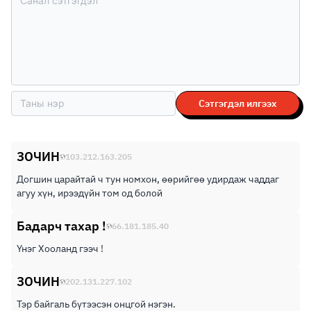
Сэтгэгдэл илгээх
ЗОЧИН
103.212.163.205
Догшин царайтай ч тун номхон, өөрийгөө удирдаж чаддаг
агуу хүн, ирээдүйн том од болой
Бадарч тахар !
66.181.185.40
Үнэг Хооланд гээч !
ЗОЧИН
202.131.227.102
Тэр байгаль бүтээсэн онцгой нэгэн.