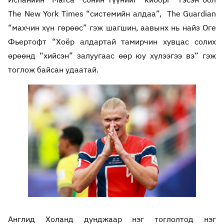
The New York Times “системийн алдаа”, The Guardian
“махчин хүн гөрөөс” гэж шагшин, аавынх нь найз Оге
Фьертофт “Хоёр алдартай тамирчин хувцас солих
өрөөнд “хийсэн” залуугаас өөр юу хүлээгээ вэ” гэж
тоглож байсан удаатай.
Англид Холанд дунджаар нэг тоглолтод нэг