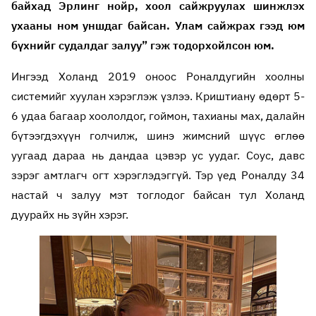
байхад Эрлинг нойр, хоол сайжруулах шинжлэх
ухааны ном уншдаг байсан. Улам сайжрах гээд юм
бүхнийг судалдаг залуу” гэж тодорхойлсон юм.
Ингээд Холанд 2019 оноос Роналдугийн хоолны
системийг хуулан хэрэглэж үзлээ. Криштиану өдөрт 5-
6 удаа багаар хоололдог, гоймон, тахианы мах, далайн
бүтээгдэхүүн голчилж, шинэ жимсний шүүс өглөө
уугаад дараа нь дандаа цэвэр ус уудаг. Соус, давс
зэрэг амтлагч огт хэрэглэдэггүй. Тэр үед Роналду 34
настай ч залуу мэт тоглодог байсан тул Холанд
дуурайх нь зүйн хэрэг.