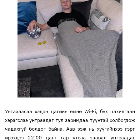
Унтахаасаа хэдэн цагийн өмнө Wi-Fi, бүх цахилгаан
хэрэгслээ унтраадаг тул заримдаа түүнтэй холбогдож
чадахгүй болдог байна. Аав ээж нь хүүгийнхээ гэрт
ирэхдээ 22:00 цагт гар утсаа заавал унтраадаг