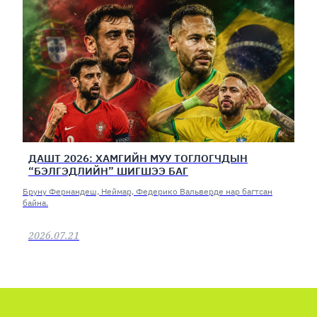
ДАШТ 2026: ХАМГИЙН МУУ ТОГЛОГЧДЫН
“БЭЛГЭДЛИЙН” ШИГШЭЭ БАГ
Бруну Фернандеш, Неймар, Федерико Вальверде нар багтсан
байна.
2026.07.21