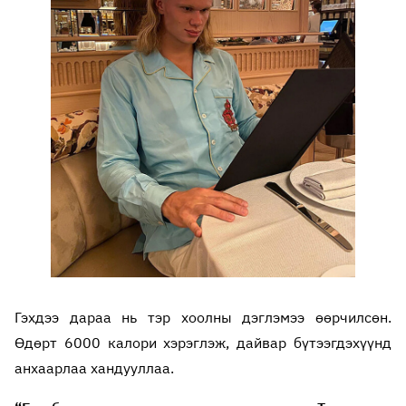
Гэхдээ дараа нь тэр хоолны дэглэмээ өөрчилсөн.
Өдөрт 6000 калори хэрэглэж, дайвар бүтээгдэхүүнд
анхаарлаа хандууллаа.