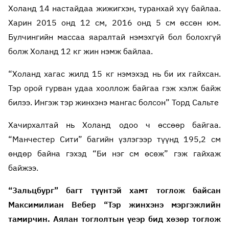
Холанд 14 настайдаа жижигхэн, туранхай хүү байлаа.
Харин 2015 онд 12 см, 2016 онд 5 см өссөн юм.
Булчингийн массаа яаралтай нэмэхгүй бол болохгүй
болж Холанд 12 кг жин нэмж байлаа.
“Холанд хагас жилд 15 кг нэмэхэд нь би их гайхсан.
Тэр орой гурван удаа хооллож байгаа гэж хэлж байж
билээ. Ингэж тэр жинхэнэ мангас болсон” Торд Сальте
Хачирхалтай нь Холанд одоо ч өссөөр байгаа.
“Манчестер Сити” багийн үзлэгээр түүнд 195,2 см
өндөр байна гэхэд “Би нэг см өсөж” гэж гайхаж
байжээ.
“Зальцбург” багт түүнтэй хамт тоглож байсан
Максимилиан Вебер “Тэр жинхэнэ мэргэжлийн
тамирчин. Аялан тоглолтын үеэр бид хөзөр тоглож