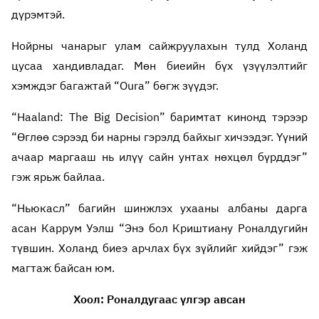
дүрэмтэй.
Нойрны чанарыг улам сайжруулахын тулд Холанд
цусаа хандивладаг. Мөн биеийн бүх үзүүлэлтийг
хэмждэг багажтай “Oura” бөгж зүүдэг.
“Haaland: The Big Decision” баримтат кинонд тэрээр
“Өглөө сэрээд би нарны гэрэлд байхыг хичээдэг. Үүний
ачаар маргааш нь илүү сайн унтах нөхцөл бүрддэг”
гэж ярьж байлаа.
“Ньюкасл” багийн шинжлэх ухааны албаны дарга
асан Каррум Уэлш “Энэ бол Криштиану Роналдугийн
түвшин. Холанд биеэ арчлах бүх зүйлийг хийдэг” гэж
магтаж байсан юм.
Хоол: Роналдугаас үлгэр авсан