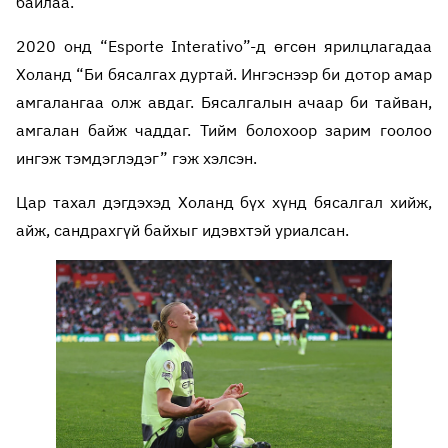
байлаа.
2020 онд “Esporte Interativo”-д өгсөн ярилцлагадаа
Холанд “Би бясалгах дуртай. Ингэснээр би дотор амар
амгалангаа олж авдаг. Бясалгалын ачаар би тайван,
амгалан байж чаддаг. Тийм болохоор зарим гоолоо
ингэж тэмдэглэдэг” гэж хэлсэн.
Цар тахал дэгдэхэд Холанд бүх хүнд бясалгал хийж,
айж, сандрахгүй байхыг идэвхтэй уриалсан.