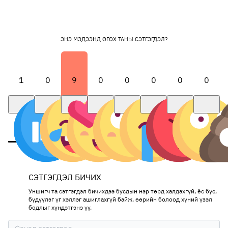
ЭНЭ МЭДЭЭНД ӨГӨХ ТАНЫ СЭТГЭГДЭЛ?
1
0
9
0
0
0
0
0
СЭТГЭГДЭЛ БИЧИХ
Уншигч та сэтгэгдэл бичихдээ бусдын нэр төрд халдахгүй, ёс бус,
бүдүүлэг үг хэллэг ашиглахгүй байж, өөрийн болоод хүний үзэл
бодлыг хүндэтгэнэ үү.