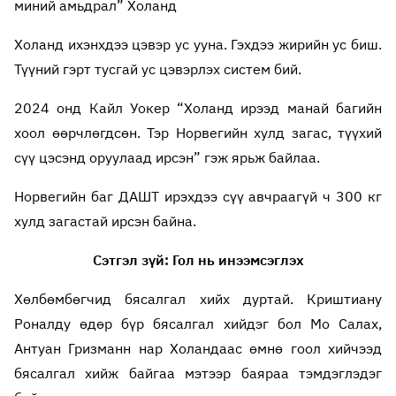
миний амьдрал” Холанд
Холанд ихэнхдээ цэвэр ус ууна. Гэхдээ жирийн ус биш.
Түүний гэрт тусгай ус цэвэрлэх систем бий.
2024 онд Кайл Уокер “Холанд ирээд манай багийн
хоол өөрчлөгдсөн. Тэр Норвегийн хулд загас, түүхий
сүү цэсэнд оруулаад ирсэн” гэж ярьж байлаа.
Норвегийн баг ДАШТ ирэхдээ сүү авчраагүй ч 300 кг
хулд загастай ирсэн байна.
Сэтгэл зүй: Гол нь инээмсэглэх
Хөлбөмбөгчид бясалгал хийх дуртай. Криштиану
Роналду өдөр бүр бясалгал хийдэг бол Мо Салах,
Антуан Гризманн нар Холандаас өмнө гоол хийчээд
бясалгал хийж байгаа мэтээр баяраа тэмдэглэдэг