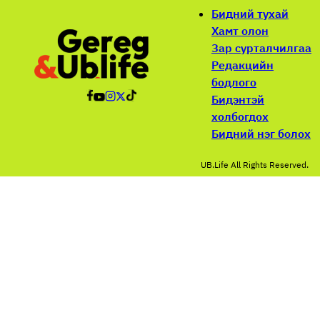
Бидний тухай
Хамт олон
Зар сурталчилгаа
Редакцийн
бодлого
Бидэнтэй
холбогдох
Бидний нэг болох
UB.Life All Rights Reserved.