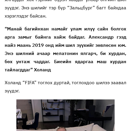
зүүдэг. Энэ шилийг тэр бүр “Зальцбург” багт байхдаа
хэрэглэдэг байсан.
“Манай багийнхан намайг улам илүү сайн болгох
арга замыг байнга хайж байдаг. Александр гээд
найз маань 2019 онд ийм шил зүүхийг зөвлөсөн юм.
Энэ шилний ачаар мелатонин ялгарч, би хурдан,
бөх унтаж чаддаг. Биеийн ядаргаа маш хурдан
тайлагддаг” Холанд
Холанд “FIFA” тоглох дуртай, тоглохдоо шилээ заавал
зүүдэг.