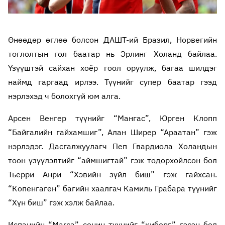
Өнөөдөр өглөө болсон ДАШТ-ий Бразил, Норвегийн
тоглолтын гол баатар нь Эрлинг Холанд байлаа.
Үзүүштэй сайхан хоёр гоол оруулж, багаа шилдэг
наймд гаргаад ирлээ. Түүнийг супер баатар гээд
нэрлэхэд ч болохгүй юм алга.
Арсен Венгер түүнийг “Мангас”, Юрген Клопп
“Байгалийн гайхамшиг”, Алан Ширер “Араатан” гэж
нэрлэдэг. Дасгалжуулагч Пеп Гвардиола Холандын
тоон үзүүлэлтийг “аймшигтай” гэж тодорхойлсон бол
Тьерри Анри “Хэвийн зүйл биш” гэж гайхсан.
“Копенгаген” багийн хаалгач Камиль Грабара түүнийг
“Хүн биш” гэж хэлж байлаа.
Испанийн “Marca” сонин түүнийг “киборг” гэсэн бол