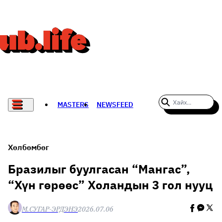
MASTERS
NEWSFEED
#WOMENWHODARE
СПОРТ
Хөлбөмбөг
ХӨЛБӨМБӨГ
Бразилыг буулгасан “Мангас”,
“Хүн гөрөөс” Холандын 3 гол нууц
THE NEW YORK TIMES
НАДАД НЭГ САНАЛ БАЙНА
М.СУГАР-ЭРДЭНЭ
2026.07.06