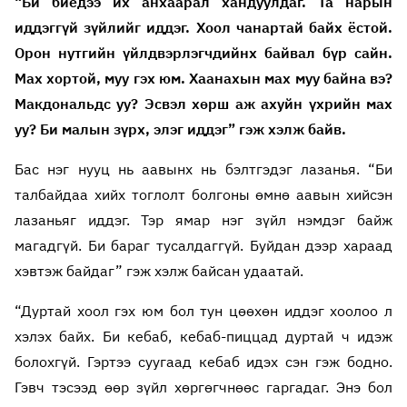
“Би биедээ их анхаарал хандуулдаг. Та нарын
иддэггүй зүйлийг иддэг. Хоол чанартай байх ёстой.
Орон нутгийн үйлдвэрлэгчдийнх байвал бүр сайн.
Мах хортой, муу гэх юм. Хаанахын мах муу байна вэ?
Макдональдс уу? Эсвэл хөрш аж ахуйн үхрийн мах
уу? Би малын зүрх, элэг иддэг” гэж хэлж байв.
Бас нэг нууц нь аавынх нь бэлтгэдэг лазанья. “Би
талбайдаа хийх тоглолт болгоны өмнө аавын хийсэн
лазаньяг иддэг. Тэр ямар нэг зүйл нэмдэг байж
магадгүй. Би бараг тусалдаггүй. Буйдан дээр хараад
хэвтэж байдаг” гэж хэлж байсан удаатай.
“Дуртай хоол гэх юм бол тун цөөхөн иддэг хоолоо л
хэлэх байх. Би кебаб, кебаб-пиццад дуртай ч идэж
болохгүй. Гэртээ суугаад кебаб идэх сэн гэж бодно.
Гэвч тэсээд өөр зүйл хөргөгчнөөс гаргадаг. Энэ бол