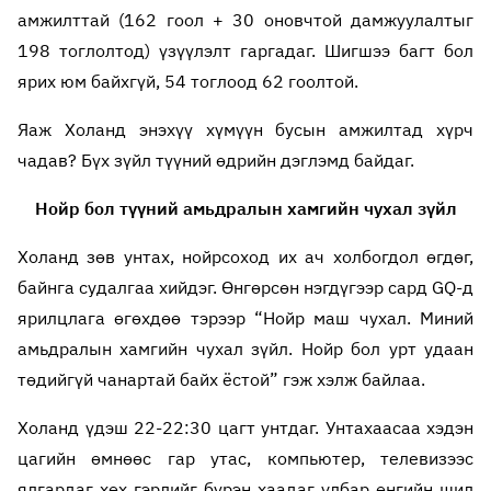
амжилттай (162 гоол + 30 оновчтой дамжуулалтыг
198 тоглолтод) үзүүлэлт гаргадаг. Шигшээ багт бол
ярих юм байхгүй, 54 тоглоод 62 гоолтой.
Яаж Холанд энэхүү хүмүүн бусын амжилтад хүрч
чадав? Бүх зүйл түүний өдрийн дэглэмд байдаг.
Нойр бол түүний амьдралын хамгийн чухал зүйл
Холанд зөв унтах, нойрсоход их ач холбогдол өгдөг,
байнга судалгаа хийдэг. Өнгөрсөн нэгдүгээр сард GQ-д
ярилцлага өгөхдөө тэрээр “Нойр маш чухал. Миний
амьдралын хамгийн чухал зүйл. Нойр бол урт удаан
төдийгүй чанартай байх ёстой” гэж хэлж байлаа.
Холанд үдэш 22-22:30 цагт унтдаг. Унтахаасаа хэдэн
цагийн өмнөөс гар утас, компьютер, телевизээс
ялгардаг хөх гэрлийг бүрэн хаадаг улбар өнгийн шил