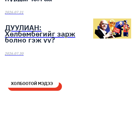
2026.07.31
ДУУЛИАН:
Хөлбөмбөгийг зарж
болно гэж үү?
2026.07.30
ХОЛБООТОЙ МЭДЭЭ