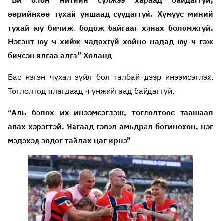
өөрийнхөө тухай уншаад суудаггүй. Хүмүүс миний
тухай юу бичиж, бодож байгааг хянах боломжгүй.
Нэгэнт юу ч хийж чадахгүй хойно надад юу ч гэж
бичсэн ялгаа алга” Холанд
Бас нэгэн чухал зүйл бол талбай дээр инээмсэглэх.
Тоглолтод ялагдаад ч унжийгаад байдаггүй.
“Аль болох их инээмсэглэж, тоглолтоос таашаал
авах хэрэгтэй. Яагаад гэвэл амьдрал богинохон, нэг
мэдэхэд зодог тайлах цаг ирнэ”