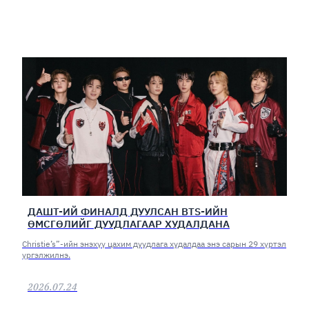
ДАШТ-ИЙ ФИНАЛД ДУУЛСАН BTS-ИЙН
ӨМСГӨЛИЙГ ДУУДЛАГААР ХУДАЛДАНА
Christie’s”-ийн энэхүү цахим дуудлага худалдаа энэ сарын 29 хүртэл
үргэлжилнэ.
2026.07.24