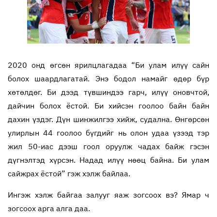
2020 онд өгсөн ярилцлагадаа “Би улам илүү сайн
болох шаардлагатай. Энэ бодол намайг өдөр бүр
хөтөлдөг. Би дээд түвшиндээ гарч, илүү оновчтой,
дайчин болох ёстой. Би хийсэн гоолоо байн байн
дахин үздэг. Дүн шинжилгээ хийж, судална. Өнгөрсөн
улирлын 44 гоолоо бүгдийг нь олон удаа үзээд тэр
жил 50-иас дээш гоол оруулж чадах байж гэсэн
дүгнэлтэд хүрсэн. Надад илүү нөөц байна. Би улам
сайжрах ёстой” гэж хэлж байлаа.
Ингэж хэлж байгаа залууг яаж зогсоох вэ? Ямар ч
зогсоох арга алга даа.