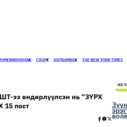
WOMENWHODARE
СПОРТ
ХӨЛБӨМБӨГ
THE NEW YORK TIMES
🥇 ПАРИС - 2024
МИЛЛЕНИАЛ
АЛИСАГИЙН БУЛАН
ИХ 
ШТ-ээ өндөрлүүлсэн нь “ЗҮРХ
Зүү
 15 пост
эрэ
вол
шал