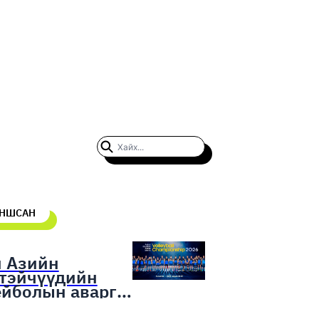
УНШСАН
н Азийн
гтэйчүүдийн
ейболын аварга
гаруулах