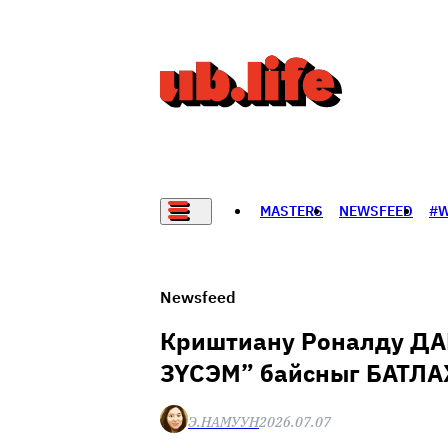
MASTERS
NEWSFEED
#
НАДАД НЭГ САНАЛ БАЙНА
Newsfeed
Криштиану Роналду ДА
ЗҮСЭМ” байсныг БАТЛАХ
Э.НАМУУН
2026.07.07