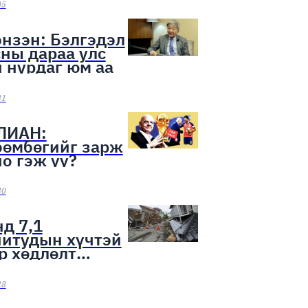
ээн эхэллээ
05
нзэн: Бэлгэдэл
ны дараа улс
 нурдаг юм аа
31
ЛИАН:
бөмбөгийг зарж
о гэж үү?
30
д 7,1
нитудын хүчтэй
р хөдлөлт
лоо
28