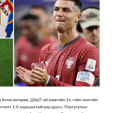
 болж өнгөрөв. ДАШТ-ий шөвгийн 16-гийн хамгийн
тоглолт 1:0 харьцаатайгаар дуусч, Португалын