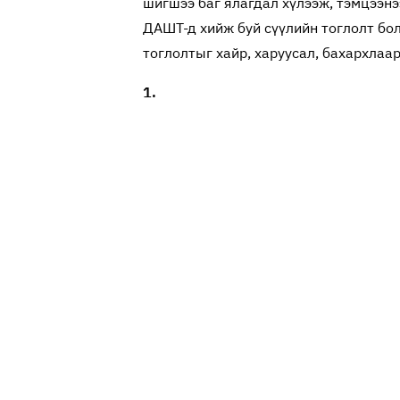
шигшээ баг ялагдал хүлээж, тэмцээн
ДАШТ-д хийж буй сүүлийн тоглолт бол
тоглолтыг хайр, харуусал, бахархлаа
1.