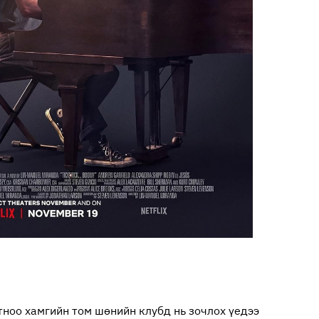
тноо хамгийн том шөнийн клубд нь зочлох үедээ