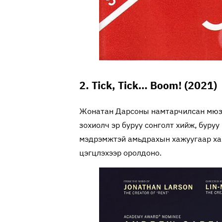
2. Tick, Tick… Boom! (2021)
Жонатан Дарсоны намтарчилсан мюзи
зохиолч эр буруу сонголт хийж, буру
мэдрэмжтэй амьдрахын хажуугаар ха
цэгцлэхээр оролдоно.