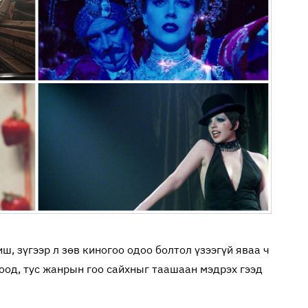
, зүгээр л зөв киногоо одоо болтол үзээгүй яваа ч
оод, тус жанрын гоо сайхныг таашаан мэдрэх гээд