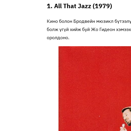
1. All That Jazz (1979)
Кино болон Бродвейн мюзикл бүтээлү
болж үгүй хийж буй Жо Гидеон хэмээх
оролдоно.