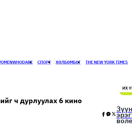
WOMENWHODARE
СПОРТ
ХӨЛБӨМБӨГ
THE NEW YORK TIMES
🥇 ПАРИС - 2024
МИЛЛЕНИАЛ
АЛИСАГИЙН БУЛАН
ИХ 
ийг ч дурлуулах 6 кино
Зүү
эрэ
вол
шал