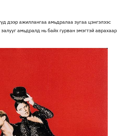
үд дээр ажиллангаа амьдралаа зугаа цэнгэлээс
 залууг амьдралд нь байх гурван эмэгтэй аврахаар