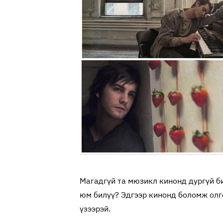
Магадгүй та мюзикл кинонд дургүй биш
юм билүү? Эдгээр кинонд боломж олг
үзээрэй.