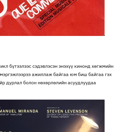
кл бүтээлээс сэдэвлэсэн энэхүү кинонд хөгжмийн
у мэргэжлээрээ ажиллаж байгаа юм биш байгаа гэх
йр дурлал болон нөхөрлөлийн асуудлуудаа