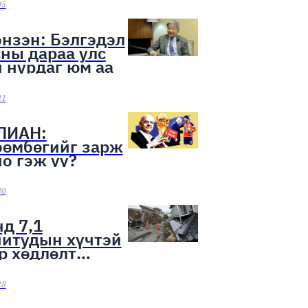
ээн эхэллээ
05
нзэн: Бэлгэдэл
ны дараа улс
 нурдаг юм аа
31
ЛИАН:
бөмбөгийг зарж
о гэж үү?
30
д 7,1
нитудын хүчтэй
р хөдлөлт
лоо
28