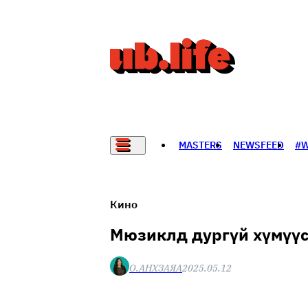
MASTERS
NEWSFEED
#
НАДАД НЭГ САНАЛ БАЙНА
Кино
Мюзиклд дургүй хүмүүс
О.АНХЗАЯА
2025.05.12