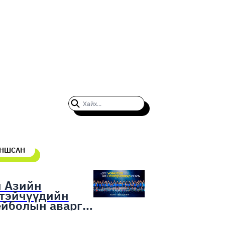
УНШСАН
н Азийн
гтэйчүүдийн
ейболын аварга
гаруулах