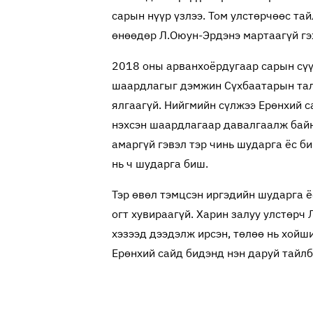
сарын нүүр үзлээ. Том улстөрчөөс та
өнөөдөр Л.Оюун-Эрдэнэ мартаагүй гэ
2018 оны арванхоёрдугаар сарын сүү
шаардлагыг дэмжин Сүхбаатарын тал
ялгаагүй. Нийгмийн сүлжээ Ерөнхий с
нэхсэн шаардлагаар давалгаалж байн
амаргүй гэвэл тэр чинь шударга ёс би
нь ч шударга биш.
Тэр өвөл тэмцсэн иргэдийн шударга ё
огт хувираагүй. Харин залуу улстөрч
хэзээд дээдэлж ирсэн, төлөө нь хойш
Ерөнхий сайд бидэнд нэн даруй тайлб