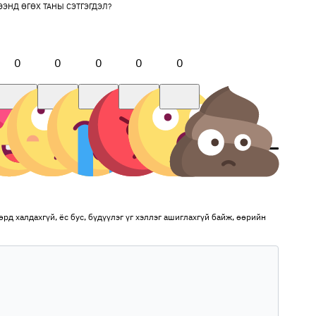
ЭЭНД ӨГӨХ ТАНЫ СЭТГЭГДЭЛ?
0
0
0
0
0
рд халдахгүй, ёс бус, бүдүүлэг үг хэллэг ашиглахгүй байж, өөрийн