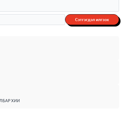
Сэтгэгдэл илгээх
ЛБАР ХИИ