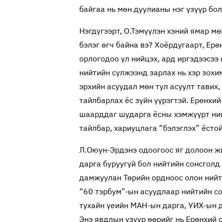
байгаа нь мөн дуулианы нэг үзүүр бо
Нэгдүгээрт, О.Тэмүүлэн хэний ямар мө
бэлэг өгч байна вэ? Хоёрдугаарт, Ер
орлогодоо үл нийцэх, ард иргэдээсээ 
нийтийн сүлжээнд зарлах нь хэр зох
эрхийн асуудал мөн тул асуулт тавих,
тайлбарлах ёс зүйн үүрэгтэй. Ерөнхий
шаарддаг шударга ёсны хэмжүүрт ний
тайлбар, хариуцлага “бэлэглэх” ёсто
Л.Оюун-Эрдэнэ одоогоос яг долоон ж
дарга буруугүй бол нийтийн сонсголд
дамжуулан Төрийн ордноос олон нийт
“60 тэрбум”-ын асуудлаар нийтийн со
тухайн үеийн МАН-ын дарга, УИХ-ын 
Энэ явдлын үзүүр өөрийг нь Ерөнхий 