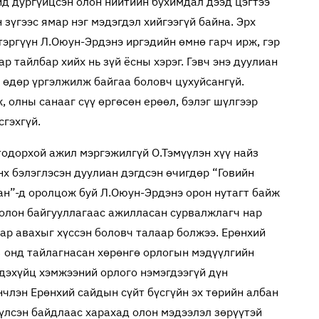
йд дургүйцсэн олон нийтийн бухимдал дээд цэгтээ
зүгээс ямар нэг мэдэгдэл хийгээгүй байна. Эрх
тэргүүн Л.Оюун-Эрдэнэ иргэдийн өмнө гарч ирж, гэр
 тайлбар хийх нь зүй ёсны хэрэг. Гэвч энэ дуулиан
 өдөр үргэлжилж байгаа боловч цухуйсангүй.
 олны санааг сүү өргөсөн ерөөл, бэлэг шүлгээр
сгэхгүй.
тодорхой ажил мэргэжилгүй О.Тэмүүлэн хүү найз
нх бэлэглэсэн дуулиан дэгдсэн өчигдөр “Говийн
ан”-д оролцож буй Л.Оюун-Эрдэнэ орон нутагт байж
 олон байгууллагаас ажилласан сурвалжлагч нар
ар авахыг хүссэн боловч талаар болжээ. Ерөнхий
3 онд тайлагнасан хөрөнгө орлогын мэдүүлгийн
дэхүйц хэмжээний орлого нэмэгдээгүй дүн
нчлэн Ерөнхий сайдын сүйт бүсгүйн эх төрийн албан
үлсэн байдлаас харахад олон мэдээлэл зөрүүтэй