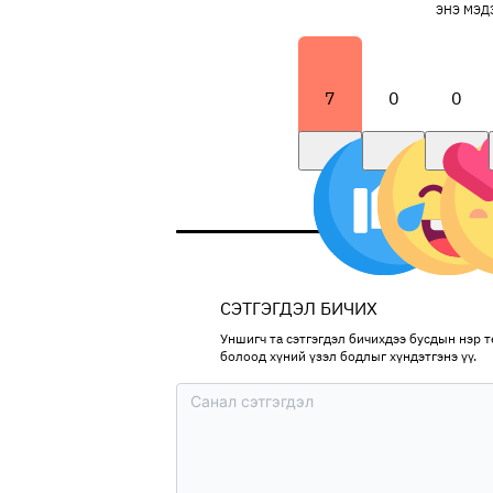
ЭНЭ МЭД
7
0
0
СЭТГЭГДЭЛ БИЧИХ
Уншигч та сэтгэгдэл бичихдээ бусдын нэр тө
болоод хүний үзэл бодлыг хүндэтгэнэ үү.