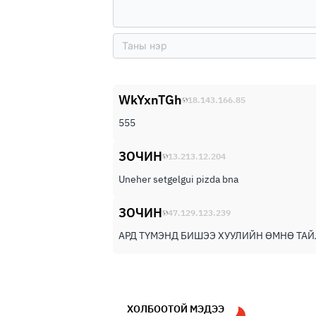
WkYxnTGh
18.143.166.85
555
ЗОЧИН
13.213.12.204
Uneher setgelgui pizda bna
ЗОЧИН
47.129.123.239
АРД ТҮМЭНД БИШЭЭ ХУУЛИЙН ӨМНӨ ТАЙ
ХОЛБООТОЙ МЭДЭЭ