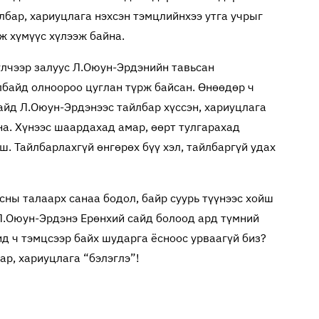
йлбар, хариуцлага нэхсэн тэмцлийнхээ утга учрыг
ж хүмүүс хүлээж байна.
лчээр залуус Л.Оюун-Эрдэнийн тавьсан
байд олноороо цуглан түрж байсан. Өнөөдөр ч
айд Л.Оюун-Эрдэнээс тайлбар хүссэн, хариуцлага
а. Хүнээс шаардахад амар, өөрт тулгарахад
ш. Тайлбарлахгүй өнгөрөх бүү хэл, тайлбаргүй удах
сны талаарх санаа бодол, байр суурь түүнээс хойш
 Л.Оюун-Эрдэнэ Ерөнхий сайд болоод ард түмний
ид ч тэмцсээр байх шударга ёсноос урваагүй биз?
ар, хариуцлага “бэлэглэ”!