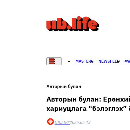
MASTERS
NEWSFEED
#
НАДАД НЭГ САНАЛ БАЙНА
Авторын булан
Авторын булан: Ерөнхий
хариуцлага “бэлэглэх” 
UB.LIFE
2025.05.13