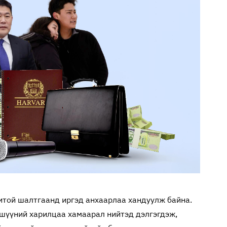
итой шалтгаанд иргэд анхаарлаа хандуулж байна.
ишүүний харилцаа хамаарал нийтэд дэлгэгдэж,