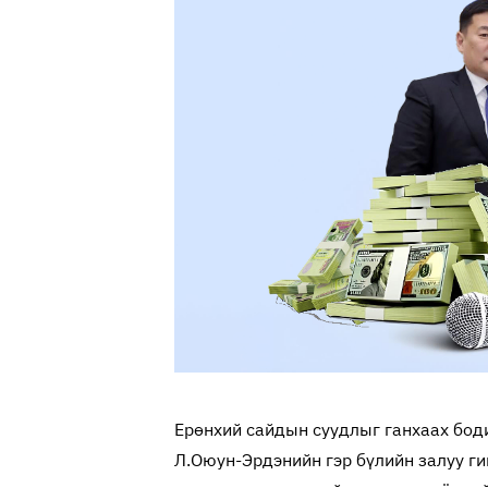
Ерөнхий сайдын суудлыг ганхаах бод
Л.Оюун-Эрдэнийн гэр бүлийн залуу г