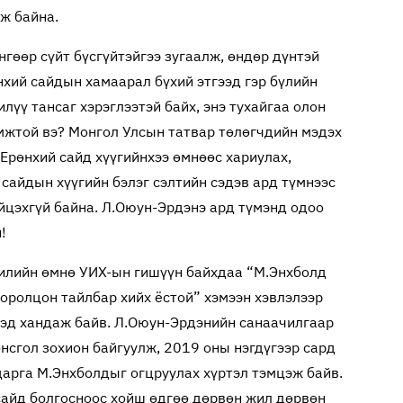
лж байна.
нгөөр сүйт бүсгүйтэйгээ зугаалж, өндөр дүнтэй
өнхий сайдын хамаарал бүхий этгээд гэр бүлийн
илүү тансаг хэрэглээтэй байх, энэ тухайгаа олон
имжтой вэ? Монгол Улсын татвар төлөгчдийн мэдэх
 Ерөнхий сайд хүүгийнхээ өмнөөс хариулах,
 сайдын хүүгийн бэлэг сэлтийн сэдэв ард түмнээс
цэхгүй байна. Л.Оюун-Эрдэнэ ард түмэнд одоо
й!
илийн өмнө УИХ-ын гишүүн байхдаа “М.Энхболд
 оролцон тайлбар хийх ёстой” хэмээн хэвлэлээр
эд хандаж байв. Л.Оюун-Эрдэнийн санаачилгаар
нсгол зохион байгуулж, 2019 оны нэгдүгээр сард
дарга М.Энхболдыг огцруулах хүртэл тэмцэж байв.
сайд болгосноос хойш өдгөө дөрвөн жил дөрвөн