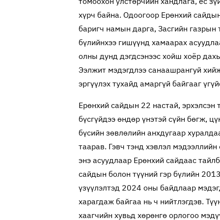
томоохон улстөрчийн хандлага, ёс зү
хүрч байна. Одоогоор Ерөнхий сайдын 
баригч намын дарга, Засгийн газрын 
бүлийнхээ гишүүнд хамаарах асуудлаар
олны дунд дэгдсэнээс хойш хоёр дахь
Ээлжит мэдэгдлээ санаашрангуй хийж,
эргүүлэх тухайд амаргүй байгааг үгүй
Ерөнхий сайдын 22 настай, эрхэлсэн 
бүсгүйдээ өндөр үнэтэй сүйн бөгж, цү
бүсийн зөвлөлийн анхдугаар хуралда
таарав. Гэвч тэнд хэвлэл мэдээллийн
энэ асуудлаар Ерөнхий сайдаас тайлб
сайдын болон түүний гэр бүлийн 201
үзүүлэлтэд 2024 оны байдлаар мэдэг
харагдаж байгаа нь ч нийтлэгдэв. Түү
хаагчийн хувьд хөрөнгө орлогоо мэдү