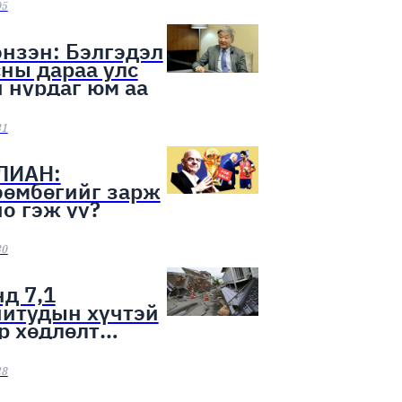
ээн эхэллээ
05
нзэн: Бэлгэдэл
ны дараа улс
 нурдаг юм аа
31
ЛИАН:
бөмбөгийг зарж
о гэж үү?
30
д 7,1
нитудын хүчтэй
р хөдлөлт
лоо
28