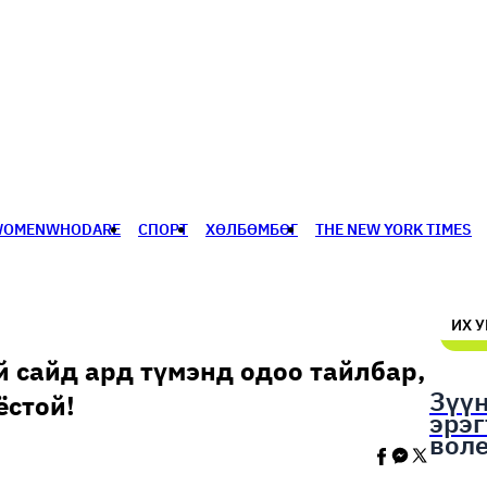
WOMENWHODARE
СПОРТ
ХӨЛБӨМБӨГ
THE NEW YORK TIMES
🥇 ПАРИС - 2024
МИЛЛЕНИАЛ
АЛИСАГИЙН БУЛАН
ИХ 
 сайд ард түмэнд одоо тайлбар,
Зүү
ёстой!
эрэ
вол
шал