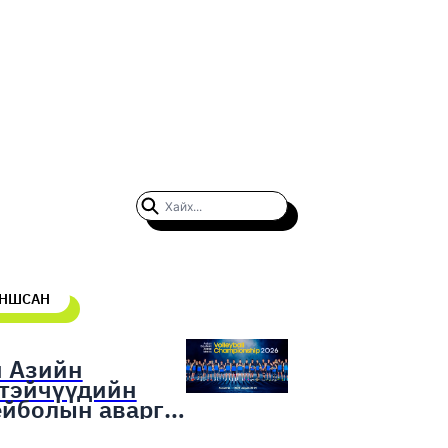
УНШСАН
н Азийн
гтэйчүүдийн
ейболын аварга
гаруулах