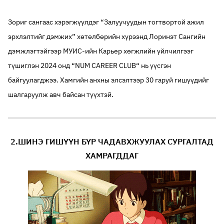
Зориг сангаас хэрэгжүүлдэг “Залуучуудын тогтвортой ажил
эрхлэлтийг дэмжих” хөтөлбөрийн хүрээнд Лоринэт Сангийн
дэмжлэгтэйгээр МУИС-ийн Карьер хөгжлийн үйлчилгээг
түшиглэн 2024 онд “NUM CAREER CLUB“ нь үүсгэн
байгуулагджээ. Хамгийн анхны элсэлтээр 30 гаруй гишүүдийг
шалгаруулж авч байсан түүхтэй.
2.ШИНЭ ГИШҮҮН БҮР ЧАДАВХЖУУЛАХ СУРГАЛТАД
ХАМРАГДДАГ