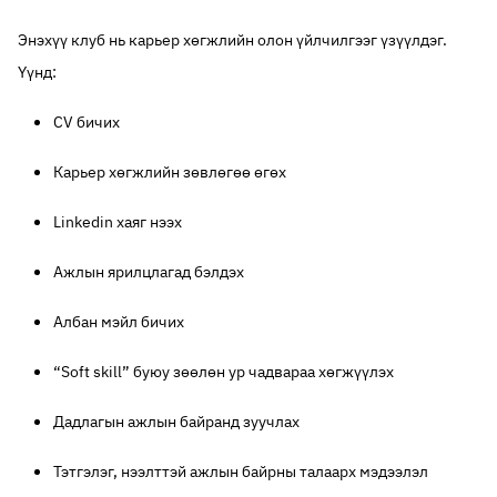
Энэхүү клуб нь карьер хөгжлийн олон үйлчилгээг үзүүлдэг.
Үүнд:
CV бичих
Карьер хөгжлийн зөвлөгөө өгөх
Linkedin хаяг нээх
Ажлын ярилцлагад бэлдэх
Албан мэйл бичих
“Soft skill” буюу зөөлөн ур чадвараа хөгжүүлэх
Дадлагын ажлын байранд зуучлах
Тэтгэлэг, нээлттэй ажлын байрны талаарх мэдээлэл