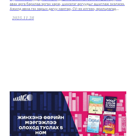
авах арга барилаа эргэн харж, шинэлэг аргуудыг ашиглаж эхэлжээ.
Ажилд авна гэх зарын дагуу намтар, CV-ээ илгээн, ярилцлагад
ордог хэвшин тогтсон ажилд орох үйл явц өөрчлөгдсөөр.
2025.11.28