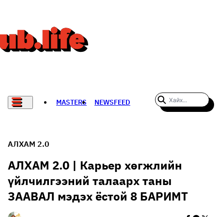
MASTERS
NEWSFEED
#WOMENWHODARE
СПОРТ
АЛХАМ 2.0
ХӨЛБӨМБӨГ
АЛХАМ 2.0 | Карьер хөгжлийн
үйлчилгээний талаарх таны
THE NEW YORK TIMES
ЗААВАЛ мэдэх ёстой 8 БАРИМТ
НАДАД НЭГ САНАЛ БАЙНА