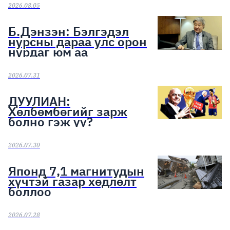
эхэллээ
2026.08.05
Б.Дэнзэн: Бэлгэдэл
нурсны дараа улс орон
нурдаг юм аа
2026.07.31
ДУУЛИАН:
Хөлбөмбөгийг зарж
болно гэж үү?
2026.07.30
Японд 7,1 магнитудын
хүчтэй газар хөдлөлт
боллоо
2026.07.28