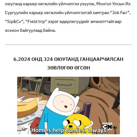
оюутанд карьер хөгжлийн үйлчилгээ үзүүлж, Монгол Улсын Их
Сургуулийн карьер хөгжлийн үйлчилгээтэй хамтран “Job Fair”,
“Sip&Cv”, “Field trip” зэрэг өдөрлөгүүдийг амжилттайгаар
зохион байгуулаад байна.
6.2024 ОНД 324 ОЮУТАНД ГАНЦААРЧИЛСАН
ЗӨВЛӨГӨӨ ӨГСӨН