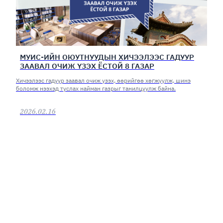
МУИС-ИЙН ОЮУТНУУДЫН ХИЧЭЭЛЭЭС ГАДУУР
ЗААВАЛ ОЧИЖ ҮЗЭХ ЁСТОЙ 8 ГАЗАР
Хичээлээс гадуур заавал очиж үзэх, өөрийгөө хөгжүүлж, шинэ
боломж нээхэд туслах найман газрыг танилцуулж байна.
2026.02.16