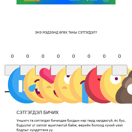
ЭНЭ МЭДЭЭНД ӨГӨХ ТАНЫ СЭТГЭГДЭЛ?
0
0
0
0
0
0
0
0
СЭТГЭГДЭЛ БИЧИХ
Уншигч та сэтгэгдэл бичихдээ бусдын нэр төрд халдахгүй, ёс бус,
бүдүүлэг үг хэллэг ашиглахгүй байж, өөрийн болоод хүний үзэл
бодлыг хүндэтгэнэ үү.