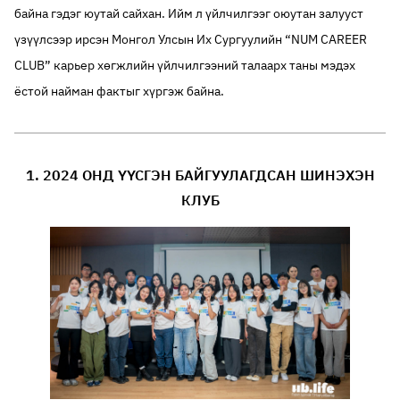
байна гэдэг юутай сайхан. Ийм л үйлчилгээг оюутан залууст
үзүүлсээр ирсэн Монгол Улсын Их Сургуулийн “NUM CAREER
CLUB” карьер хөгжлийн үйлчилгээний талаарх таны мэдэх
ёстой найман фактыг хүргэж байна.
1. 2024 ОНД ҮҮСГЭН БАЙГУУЛАГДСАН ШИНЭХЭН
КЛУБ