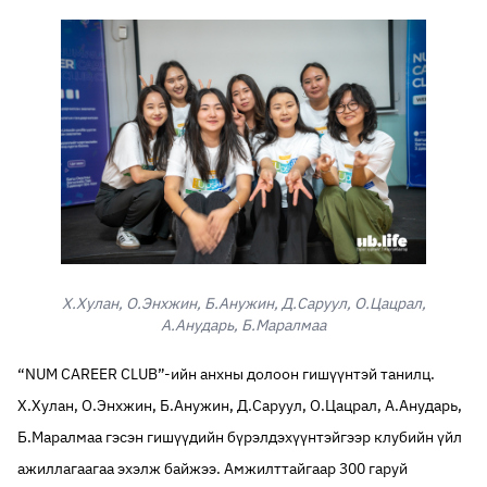
Х.Хулан, О.Энхжин, Б.Анужин, Д.Саруул, О.Цацрал,
А.Анударь, Б.Маралмаа
“NUM CAREER CLUB”-ийн анхны долоон гишүүнтэй танилц.
Х.Хулан, О.Энхжин, Б.Анужин, Д.Саруул, О.Цацрал, А.Анударь,
Б.Маралмаа гэсэн гишүүдийн бүрэлдэхүүнтэйгээр клубийн үйл
ажиллагаагаа эхэлж байжээ. Амжилттайгаар 300 гаруй