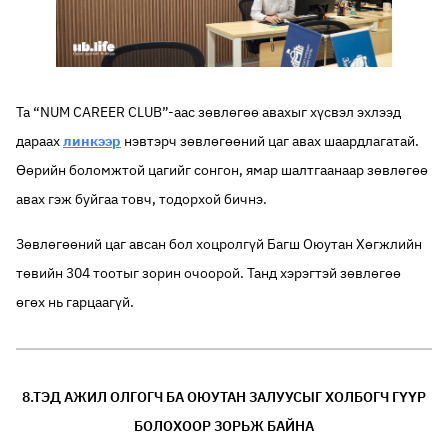
Та “NUM CAREER CLUB”-аас зөвлөгөө авахыг хүсвэл эхлээд
дараах
линкээр
нэвтэрч зөвлөгөөний цаг авах шаардлагатай.
Өөрийн боломжтой цагийг сонгон, ямар шалтгаанаар зөвлөгөө
авах гэж буйгаа товч, тодорхой бичнэ.
Зөвлөгөөний цаг авсан бол хоцролгүй Багш Оюутан Хөгжлийн
төвийн 304 тоотыг зорин очоорой. Танд хэрэгтэй зөвлөгөө
өгөх нь гарцаагүй.
8.
ТЭД АЖИЛ ОЛГОГЧ БА ОЮУТАН ЗАЛУУСЫГ ХОЛБОГЧ ГҮҮР
БОЛОХООР ЗОРЬЖ БАЙНА