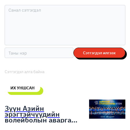
Сэтгэгдэл илгээх
Сэтгэгдэл алга байна
ИХ УНШСАН
Зүүн Азийн
эрэгтэйчүүдийн
волейболын аварга
шалгаруулах тэмцээн