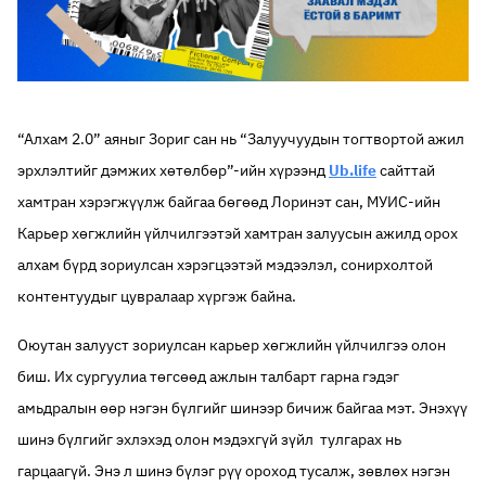
“Алхам 2.0” аяныг Зориг сан нь “Залуучуудын тогтвортой ажил
эрхлэлтийг дэмжих хөтөлбөр”-ийн хүрээнд
Ub.life
сайттай
хамтран хэрэгжүүлж байгаа бөгөөд Лоринэт сан, МУИС-ийн
Карьер хөгжлийн үйлчилгээтэй хамтран залуусын ажилд орох
алхам бүрд зориулсан хэрэгцээтэй мэдээлэл, сонирхолтой
контентуудыг цувралаар хүргэж байна.
Оюутан залууст зориулсан карьер хөгжлийн үйлчилгээ олон
биш. Их сургуулиа төгсөөд ажлын талбарт гарна гэдэг
амьдралын өөр нэгэн бүлгийг шинээр бичиж байгаа мэт. Энэхүү
шинэ бүлгийг эхлэхэд олон мэдэхгүй зүйл тулгарах нь
гарцаагүй. Энэ л шинэ бүлэг рүү ороход тусалж, зөвлөх нэгэн