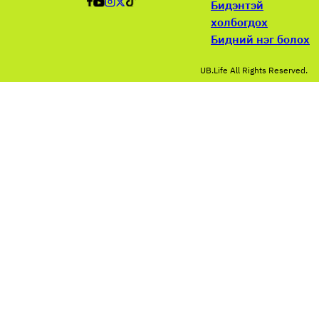
Бидэнтэй
холбогдох
Бидний нэг болох
UB.Life All Rights Reserved.