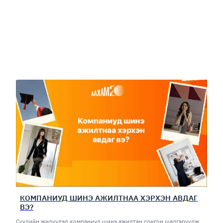
КОМПАНИУД ШИНЭ АЖИЛТНАА ХЭРХЭН АВДАГ
ВЭ?
Сүүлийн жилүүдэд компаниуд шинэ ажилтан сонгон шалгаруулж