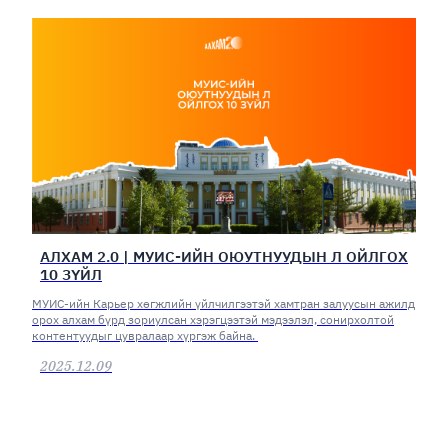
АЛХАМ 2.0 | МУИС-ИЙН ОЮУТНУУДЫН Л ОЙЛГОХ
10 ЗҮЙЛ
МУИС-ийн Карьер хөгжлийн үйлчилгээтэй хамтран залуусын ажилд
орох алхам бүрд зориулсан хэрэгцээтэй мэдээлэл, сонирхолтой
контентуудыг цувралаар хүргэж байна.
2025.12.09