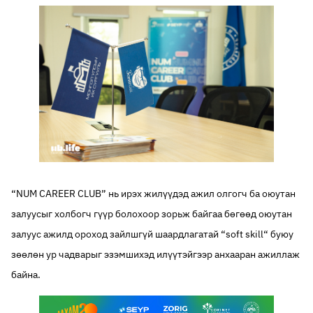
“NUM CAREER CLUB” нь ирэх жилүүдэд ажил олгогч ба оюутан
залуусыг холбогч гүүр болохоор зорьж байгаа бөгөөд оюутан
залуус ажилд ороход зайлшгүй шаардлагатай “soft skill“ буюу
зөөлөн ур чадварыг эзэмшихэд илүүтэйгээр анхааран ажиллаж
байна.