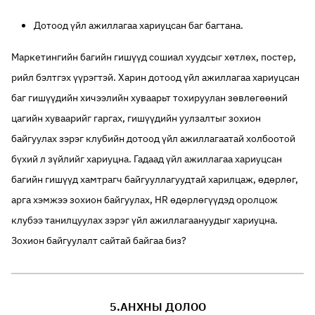
Дотоод үйл ажиллагаа хариуцсан баг багтана.
Маркетингийн багийн гишүүд сошиал хуудсыг хөтлөх, постер,
рийл бэлтгэх үүрэгтэй. Харин дотоод үйл ажиллагаа хариуцсан
баг гишүүдийн хичээлийн хуваарьт тохируулан зөвлөгөөний
цагийн хуваарийг гаргах, гишүүдийн уулзалтыг зохион
байгуулах зэрэг клубийн дотоод үйл ажиллагаатай холбоотой
бүхий л зүйлийг хариуцна. Гадаад үйл ажиллагаа хариуцсан
багийн гишүүд хамтрагч байгууллагуудтай харилцаж, өдөрлөг,
арга хэмжээ зохион байгуулах, HR өдөрлөгүүдэд оролцож
клубээ танилцуулах зэрэг үйл ажиллагаануудыг хариуцна.
Зохион байгуулалт сайтай байгаа биз?
5.АНХНЫ ДОЛОО