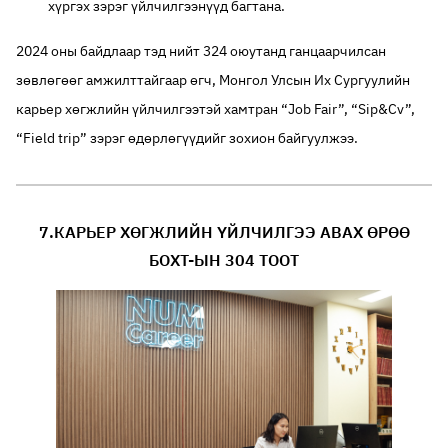
хүргэх зэрэг үйлчилгээнүүд багтана.
2024 оны байдлаар тэд нийт 324 оюутанд ганцаарчилсан
зөвлөгөөг амжилттайгаар өгч, Монгол Улсын Их Сургуулийн
карьер хөгжлийн үйлчилгээтэй хамтран “Job Fair”, “Sip&Cv”,
“Field trip” зэрэг өдөрлөгүүдийг зохион байгуулжээ.
7.КАРЬЕР ХӨГЖЛИЙН ҮЙЛЧИЛГЭЭ АВАХ ӨРӨӨ
БОХТ-ЫН 304 ТООТ