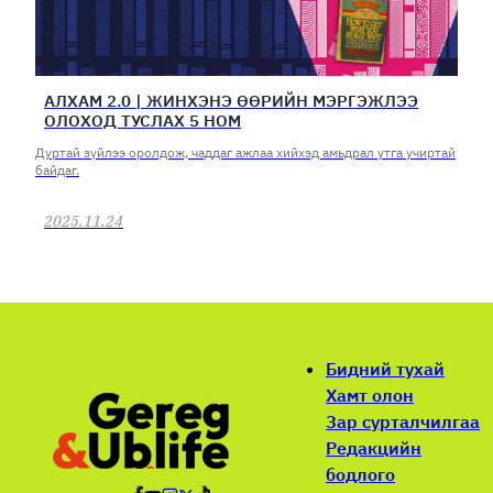
АЛХАМ 2.0 | ЖИНХЭНЭ ӨӨРИЙН МЭРГЭЖЛЭЭ
ОЛОХОД ТУСЛАХ 5 НОМ
Дуртай зүйлээ оролдож, чаддаг ажлаа хийхэд амьдрал утга учиртай
байдаг.
2025.11.24
Бидний тухай
Хамт олон
Зар сурталчилгаа
Редакцийн
бодлого