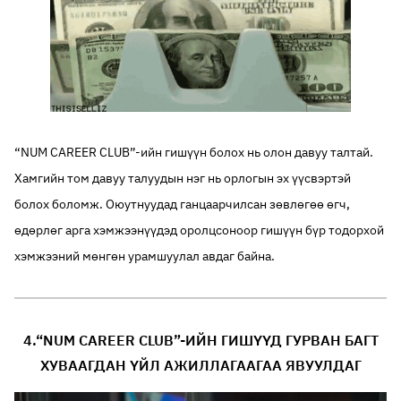
“NUM CAREER CLUB”-ийн гишүүн болох нь олон давуу талтай.
Хамгийн том давуу талуудын нэг нь орлогын эх үүсвэртэй
болох боломж. Оюутнуудад ганцаарчилсан зөвлөгөө өгч,
өдөрлөг арга хэмжээнүүдэд оролцсоноор гишүүн бүр тодорхой
хэмжээний мөнгөн урамшуулал авдаг байна.
4.
“NUM CAREER CLUB”-ИЙН ГИШҮҮД ГУРВАН БАГТ
ХУВААГДАН ҮЙЛ АЖИЛЛАГААГАА ЯВУУЛДАГ