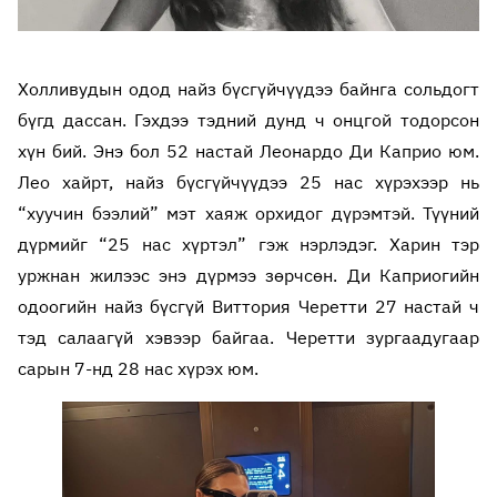
Холливудын одод найз бүсгүйчүүдээ байнга сольдогт
бүгд дассан. Гэхдээ тэдний дунд ч онцгой тодорсон
хүн бий. Энэ бол 52 настай Леонардо Ди Каприо юм.
Лео хайрт, найз бүсгүйчүүдээ 25 нас хүрэхээр нь
“хуучин бээлий” мэт хаяж орхидог дүрэмтэй. Түүний
дүрмийг “25 нас хүртэл” гэж нэрлэдэг. Харин тэр
уржнан жилээс энэ дүрмээ зөрчсөн. Ди Каприогийн
одоогийн найз бүсгүй Виттория Черетти 27 настай ч
тэд салаагүй хэвээр байгаа.
Черетти зургаадугаар
сарын 7-нд 28 нас хүрэх юм.