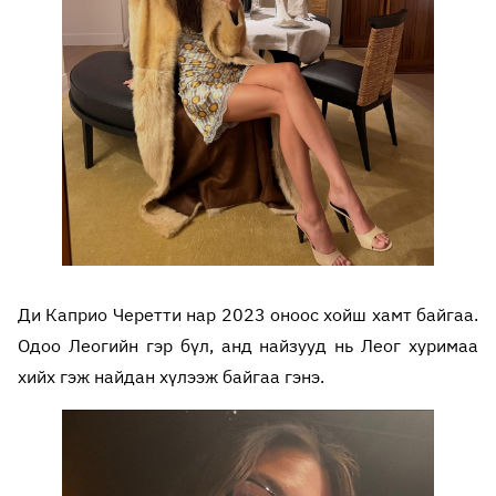
Ди Каприо Черетти нар 2023 оноос хойш хамт байгаа.
Одоо Леогийн гэр бүл, анд найзууд нь Леог хуримаа
хийх гэж найдан хүлээж байгаа гэнэ.