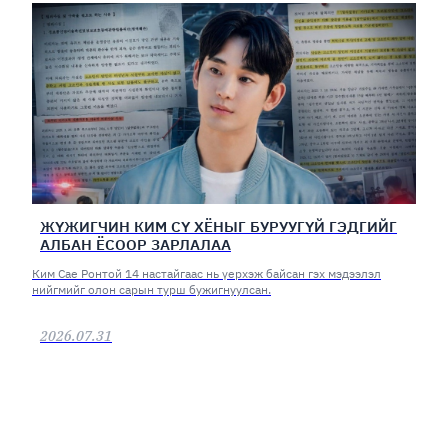
ЖҮЖИГЧИН КИМ СҮ ХЁНЫГ БУРУУГҮЙ ГЭДГИЙГ
АЛБАН ЁСООР ЗАРЛАЛАА
Ким Сае Ронтой 14 настайгаас нь үерхэж байсан гэх мэдээлэл
нийгмийг олон сарын турш бужигнуулсан.
2026.07.31