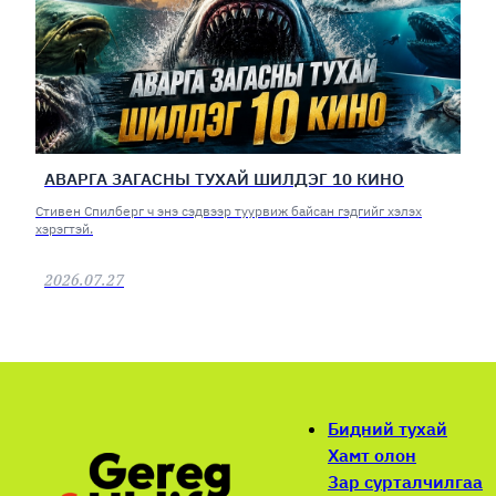
АВАРГА ЗАГАСНЫ ТУХАЙ ШИЛДЭГ 10 КИНО
Стивен Спилберг ч энэ сэдвээр туурвиж байсан гэдгийг хэлэх
хэрэгтэй.
2026.07.27
Бидний тухай
Хамт олон
Зар сурталчилгаа