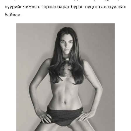
нүүрийг чимлээ. Тэрээр бараг бүрэн нүцгэн авахуулсан
байлаа.