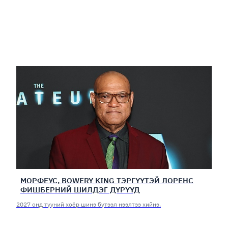
МОРФЕУС, BOWERY KING ТЭРГҮҮТЭЙ ЛОРЕНС
ФИШБЕРНИЙ ШИЛДЭГ ДҮРҮҮД
2027 онд түүний хоёр шинэ бүтээл нээлтээ хийнэ.