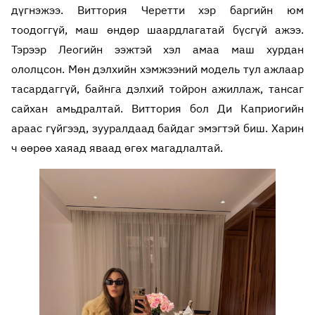
дүгнэжээ. Виттория Черетти хэр баргийн юм
тоодоггүй, маш өндөр шаардлагатай бүсгүй ажээ.
Тэрээр Леогийн ээжтэй хэл амаа маш хурдан
ололцсон. Мөн дэлхийн хэмжээний модель тул ажлаар
тасардаггүй, байнга дэлхий тойрон ажиллаж, тансаг
сайхан амьдралтай. Виттория бол Ди Каприогийн
араас гүйгээд, зууралдаад байдаг эмэгтэй биш. Харин
ч өөрөө хаяад яваад өгөх магадлалтай.