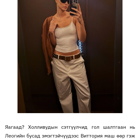
Яагаад? Холливудын сэтгүүлчид гол шалтгаан нь
Леогийн бусад эмэгтэйчүүдээс Виттория маш өөр гэж