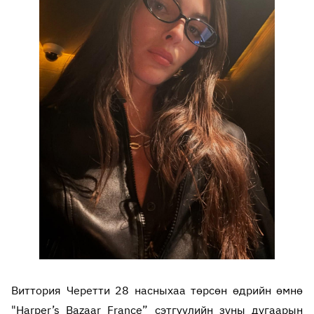
Виттория Черетти 28 насныхаа төрсөн өдрийн өмнө
"Harper’s Bazaar France” сэтгүүлийн зуны дугаарын