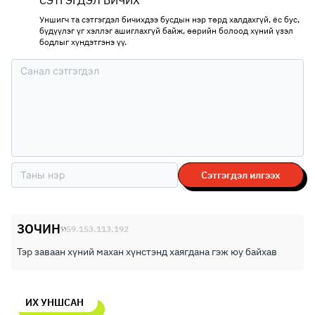
Уншигч та сэтгэгдэл бичихдээ бусдын нэр төрд халдахгүй, ёс бус,
бүдүүлэг үг хэллэг ашиглахгүй байж, өөрийн болоод хүний үзэл
бодлыг хүндэтгэнэ үү.
Сэтгэгдэл илгээх
ЗОЧИН
59.153.113.192
Тэр заваан хүний махан хүнстэнд хаягдана гэж юу байхав
ИХ УНШСАН