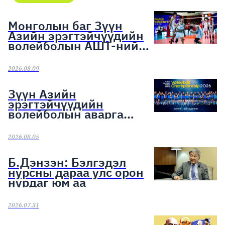
Монголын баг Зүүн
Азийн эрэгтэйчүүдийн
волейболын АШТ-ний
хүрэл медалийн эзэд
боллоо
2026.08.09
Зүүн Азийн
эрэгтэйчүүдийн
волейболын аварга
шалгаруулах тэмцээн
эхэллээ
2026.08.05
Б.Дэнзэн: Бэлгэдэл
нурсны дараа улс орон
нурдаг юм аа
2026.07.31