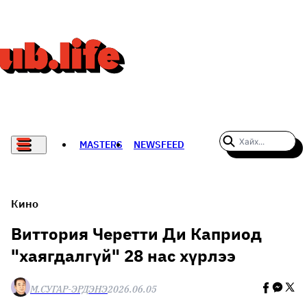
MASTERS
NEWSFEED
#WOMENWHODARE
СПОРТ
Кино
ХӨЛБӨМБӨГ
Виттория Черетти Ди Каприод
"хаягдалгүй" 28 нас хүрлээ
THE NEW YORK TIMES
НАДАД НЭГ САНАЛ БАЙНА
М.СУГАР-ЭРДЭНЭ
2026.06.05