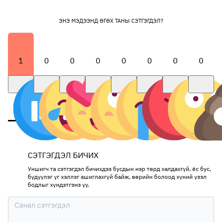
ЭНЭ МЭДЭЭНД ӨГӨХ ТАНЫ СЭТГЭГДЭЛ?
1
0
0
0
0
0
0
0
СЭТГЭГДЭЛ БИЧИХ
Уншигч та сэтгэгдэл бичихдээ бусдын нэр төрд халдахгүй, ёс бус,
бүдүүлэг үг хэллэг ашиглахгүй байж, өөрийн болоод хүний үзэл
бодлыг хүндэтгэнэ үү.