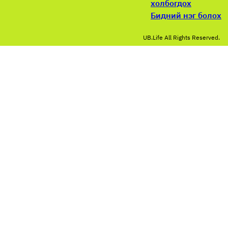
холбогдох
Бидний нэг болох
UB.Life All Rights Reserved.