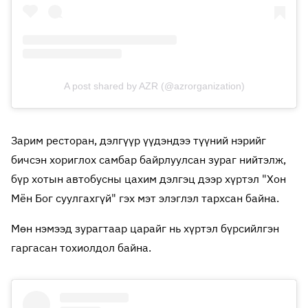
A post shared by AZR (@azrorganization)
Зарим ресторан, дэлгүүр үүдэндээ түүний нэрийг
бичсэн хориглох самбар байрлуулсан зураг нийтэлж,
бүр хотын автобусны цахим дэлгэц дээр хүртэл "Хон
Мён Бог суулгахгүй" гэх мэт элэглэл тархсан байна.
Мөн нэмээд зурагтаар царайг нь хүртэл бүрсийлгэн
гаргасан тохиолдол байна.