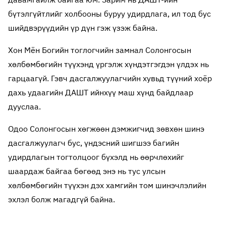
бүтэлгүйтлийг холбооны буруу удирдлага, ил тод бус
шийдвэрүүдийн үр дүн гэж үзэж байна.
Хон Мён Богийн тоглогчийн замнал Солонгосын
хөлбөмбөгийн түүхэнд үргэлж хүндэтгэгдэн үлдэх нь
гарцаагүй. Гэвч дасгалжуулагчийн хувьд түүний хоёр
дахь удаагийн ДАШТ ийнхүү маш хүнд байдлаар
дууслаа.
Одоо Солонгосын хөгжөөн дэмжигчид зөвхөн шинэ
дасгалжуулагч бус, үндэсний шигшээ багийн
удирдлагын тогтолцоог бүхэлд нь өөрчлөхийг
шаардаж байгаа бөгөөд энэ нь тус улсын
хөлбөмбөгийн түүхэн дэх хамгийн том шинэчлэлийн
эхлэл болж магадгүй байна.