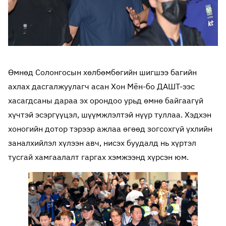
Өмнөд Солонгосын хөлбөмбөгийн шигшээ багийн
ахлах дасгалжуулагч асан Хон Мён-бо ДАШТ-ээс
хасагдсаны дараа эх орондоо урьд өмнө байгаагүй
хүчтэй эсэргүүцэл, шүүмжлэлтэй нүүр туллаа. Хэдхэн
хоногийн дотор тэрээр ажлаа өгөөд зогсохгүй үхлийн
заналхийлэл хүлээн авч, нисэх буудалд нь хүртэл
тусгай хамгаалалт гаргах хэмжээнд хүрсэн юм.