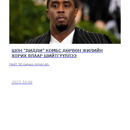
ШОН “ДИДДИ” КОМБС ДӨРВӨН ЖИЛИЙН
ХОРИХ ЯЛААР ШИЙТГҮҮЛЛЭЭ
Нийт 50 сарын хорих ял.
2025.10.06