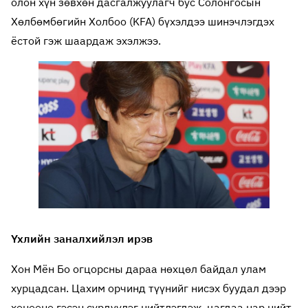
олон хүн зөвхөн дасгалжуулагч бус Солонгосын
Хөлбөмбөгийн Холбоо (KFA) бүхэлдээ шинэчлэгдэх
ёстой гэж шаардаж эхэлжээ.
Үхлийн заналхийлэл ирэв
Хон Мён Бо огцорсны дараа нөхцөл байдал улам
хурцадсан. Цахим орчинд түүнийг нисэх буудал дээр
хөнөөнө гэсэн сүрдүүлэг нийтлэгдэж, цагдаа нар нийт