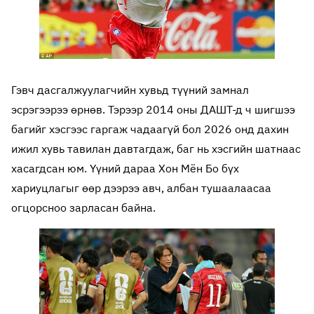
Гэвч дасгалжуулагчийн хувьд түүний замнал
эсрэгээрээ өрнөв. Тэрээр 2014 оны ДАШТ-д ч шигшээ
багийг хэсгээс гаргаж чадаагүй бол 2026 онд дахин
ижил хувь тавилан давтагдаж, баг нь хэсгийн шатнаас
хасагдсан юм. Үүний дараа Хон Мён Бо бүх
хариуцлагыг өөр дээрээ авч, албан тушаалаасаа
огцорсноо зарласан байна.