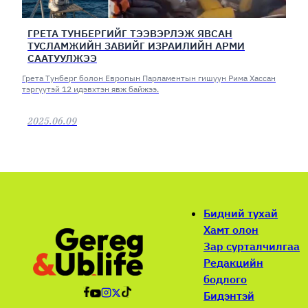
ГРЕТА ТУНБЕРГИЙГ ТЭЭВЭРЛЭЖ ЯВСАН
ТУСЛАМЖИЙН ЗАВИЙГ ИЗРАИЛИЙН АРМИ
СААТУУЛЖЭЭ
Грета Тунберг болон Европын Парламентын гишүүн Рима Хассан
тэргүүтэй 12 идэвхтэн явж байжээ.
2025.06.09
Бидний тухай
Хамт олон
Зар сурталчилгаа
Редакцийн
бодлого
Бидэнтэй