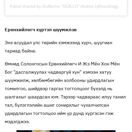
A post shared by Guillermo "GUILLO" Andres (@hoodniggademiks)
Ерөнхийлөгч хүртэл шүүмжлэв
Энэ асуудал улс төрийн хэмжээнд хүрч, шуугиан
тариад байна.
Өмнөд Солонгосын Ерөнхийлөгч И Жэ Мён Хон Мён
Бог "дасгалжуулах чадваргүй хүн" хэмээн хатуу
шүүмжилж, хөлбөмбөгийн холбооны удирдлагын
томилгоо, шийдвэр гаргах тогтолцоог бүхэлд нь
шалгахыг шаардсан юм. Тэрээр чадвараас илүү танил
тал, бүлэглэлийн ашиг сонирхлыг чухалчилсан
удирдлагын тогтолцоо ийм үр дүнд хүргэсэн гэж
мэдэгджээ.