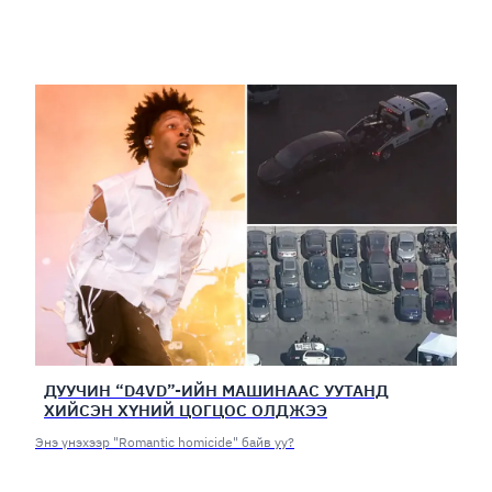
ДУУЧИН “D4VD”-ИЙН МАШИНААС УУТАНД
ХИЙСЭН ХҮНИЙ ЦОГЦОС ОЛДЖЭЭ
Энэ үнэхээр "Romantic homicide" байв уу?