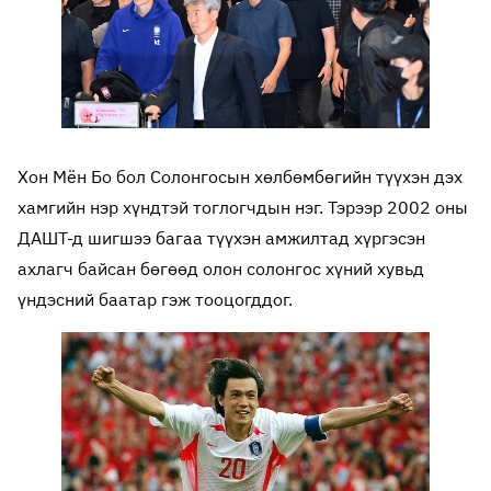
Хон Мён Бо бол Солонгосын хөлбөмбөгийн түүхэн дэх
хамгийн нэр хүндтэй тоглогчдын нэг. Тэрээр 2002 оны
ДАШТ-д шигшээ багаа түүхэн амжилтад хүргэсэн
ахлагч байсан бөгөөд олон солонгос хүний хувьд
үндэсний баатар гэж тооцогддог.