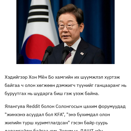
Хэдийгээр Хон Мён Бо хамгийн их шүүмжлэл хүртэж
байгаа ч олон хөгжөөн дэмжигч түүнийг ганцааранг нь
буруутгах нь шударга биш гэж үзэж байна.
Ялангуяа Reddit болон Солонгосын цахим форумуудад
"жинхэнэ асуудал бол KFA", "энэ бухимдал олон
жилийн турш хуримтлагдсан" гэсэн байр суурь
давамгайлж байгаа юм. Зарим нь ДАШТ-ийн