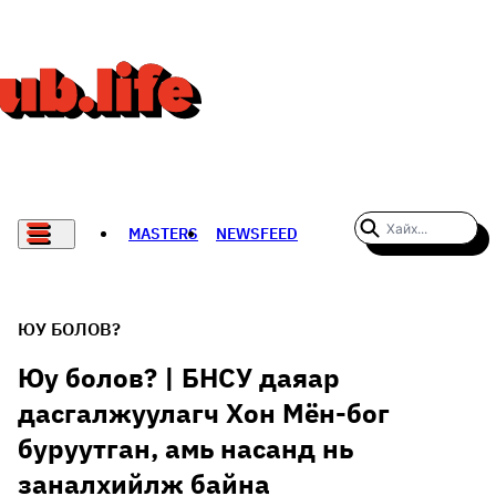
MASTERS
NEWSFEED
#WOMENWHODARE
СПОРТ
ЮУ БОЛОВ?
ХӨЛБӨМБӨГ
Юу болов? | БНСУ даяар
дасгалжуулагч Хон Мён-бог
THE NEW YORK TIMES
буруутган, амь насанд нь
НАДАД НЭГ САНАЛ БАЙНА
заналхийлж байна