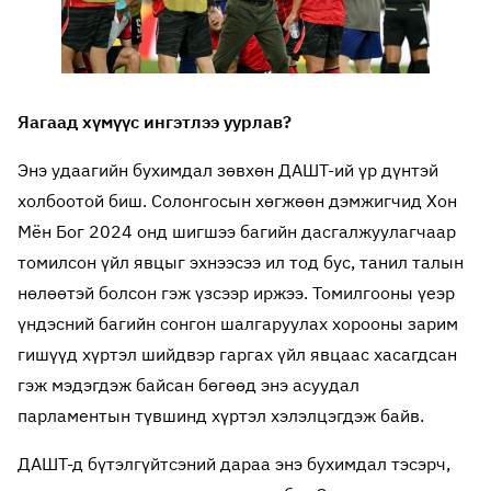
Яагаад хүмүүс ингэтлээ уурлав?
Энэ удаагийн бухимдал зөвхөн ДАШТ-ий үр дүнтэй
холбоотой биш. Солонгосын хөгжөөн дэмжигчид Хон
Мён Бог 2024 онд шигшээ багийн дасгалжуулагчаар
томилсон үйл явцыг эхнээсээ ил тод бус, танил талын
нөлөөтэй болсон гэж үзсээр иржээ. Томилгооны үеэр
үндэсний багийн сонгон шалгаруулах хорооны зарим
гишүүд хүртэл шийдвэр гаргах үйл явцаас хасагдсан
гэж мэдэгдэж байсан бөгөөд энэ асуудал
парламентын түвшинд хүртэл хэлэлцэгдэж байв.
ДАШТ-д бүтэлгүйтсэний дараа энэ бухимдал тэсэрч,