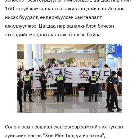
160 гаруй хамгаалалтын ажилтан дайчлан Инчоны
нисэх буудалд өндөржүүлсэн хамгаалалт
ажиллуулжээ. Цагдаа нар заналхийлэл бичсэн
этгээдийг мөрдөн шалгаж эхэлсэн байна.
Солонгосын сошиал сүлжээгээр хамгийн их түгсэн
зүйлсийн нэг нь "Хон Мён Бод үйлчлэхгүй",