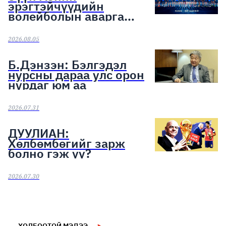
эрэгтэйчүүдийн
волейболын аварга
шалгаруулах тэмцээн
эхэллээ
2026.08.05
Б.Дэнзэн: Бэлгэдэл
нурсны дараа улс орон
нурдаг юм аа
2026.07.31
ДУУЛИАН:
Хөлбөмбөгийг зарж
болно гэж үү?
2026.07.30
ХОЛБООТОЙ МЭДЭЭ