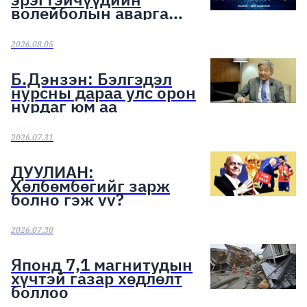
волейболын аварга
шалгаруулах тэмцээн
эхэллээ
2026.08.05
Б.Дэнзэн: Бэлгэдэл
нурсны дараа улс орон
нурдаг юм аа
2026.07.31
ДУУЛИАН:
Хөлбөмбөгийг зарж
болно гэж үү?
2026.07.30
Японд 7,1 магнитудын
хүчтэй газар хөдлөлт
боллоо