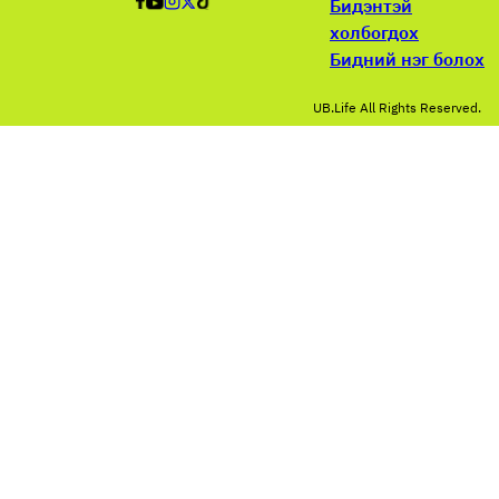
Бидэнтэй
холбогдох
Бидний нэг болох
UB.Life All Rights Reserved.