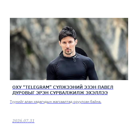
ОХУ “TELEGRAM” СҮЛЖЭЭНИЙ ЭЗЭН ПАВЕЛ
ДУРОВЫГ ЭРЭН СУРВАЛЖИЛЖ ЭХЭЛЛЭЭ
Түүнийг алан хядагчдын жагсаалтад оруулсан байна.
2026.07.31