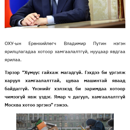
ОХУ-ын Ерөнхийлөгч Владимир Путин нэгэн
ярилцлагадаа хотоор хамгаалалтгүй, нууцаар явдгаа
ярилаа.
Тэрээр “Хүмүүс гайхаж магадгүй. Гэхдээ би үргэлж
харуул хамгаалалттай, цуваа машинтай яваад
байдаггүй. Үнэнийг хэлэхэд би заримдаа хотоор
чимээгүй явж үздэг. Ямар ч дагуул, хамгаалалтгүй
Москва хотоо эргэнэ” гэжээ.