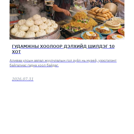
ГУДАМЖНЫ ХООЛООР ДЭЛХИЙД ШИЛДЭГ 10
ХОТ
Аливаа улсын аялал жуулчлалын гол зүйл нь музей, үзэсгэлэнт
байгалиас гадна хоол байдаг.
2026.07.31