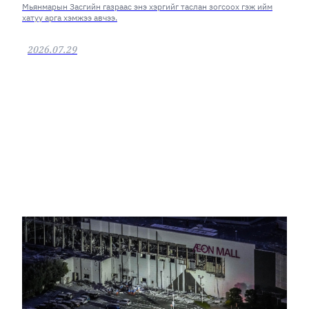
Мьянмарын Засгийн газраас энэ хэргийг таслан зогсоох гэж ийм
хатуу арга хэмжээ авчээ.
2026.07.29