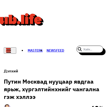
MASTERS
NEWSFEED
#WOMENWHODARE
СПОРТ
Дэлхий
ХӨЛБӨМБӨГ
Путин Москвад нууцаар явдгаа
ярьж, хүргэлтийнхнийг чангална
THE NEW YORK TIMES
гэж хэллээ
НАДАД НЭГ САНАЛ БАЙНА