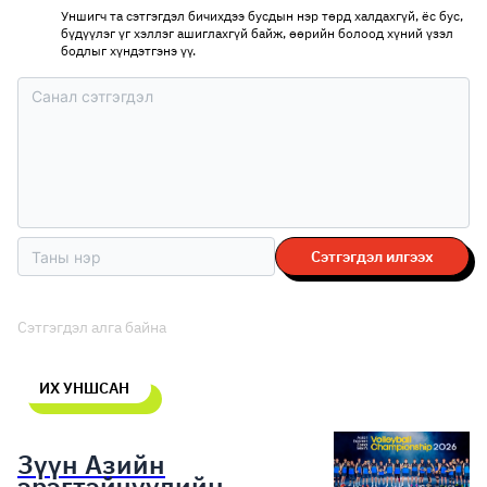
Уншигч та сэтгэгдэл бичихдээ бусдын нэр төрд халдахгүй, ёс бус,
бүдүүлэг үг хэллэг ашиглахгүй байж, өөрийн болоод хүний үзэл
бодлыг хүндэтгэнэ үү.
Сэтгэгдэл илгээх
Сэтгэгдэл алга байна
ИХ УНШСАН
Зүүн Азийн
эрэгтэйчүүдийн