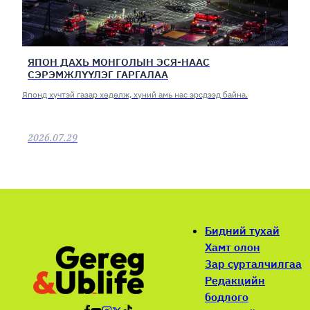
ЯПОН ДАХЬ МОНГОЛЫН ЭСЯ-НААС
СЭРЭМЖЛҮҮЛЭГ ГАРГАЛАА
Японд хүчтэй газар хөдөлж, хүний амь нас эрсдээд байна.
2026.07.29
Бидний тухай
Хамт олон
Зар сурталчилгаа
Редакцийн
бодлого