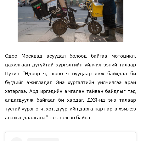
Одоо Москвад асуудал болоод байгаа мотоцикл,
цахилгаан дугуйтай хүргэлтийн үйлчилгээний талаар
Путин “Өдөөр ч, шөнө ч нууцаар явж байхдаа би
бүгдийг ажигладаг. Энэ хүргэлтийн үйлчилгээ арай
хэтэрлээ. Ард иргэдийн амгалан тайван байдлыг тэд
алдагдуулж байгааг би хардаг. ДХЯ-нд энэ талаар
тусгай үүрэг өгч, хот, дүүргийн дарга нарт арга хэмжээ
авахыг даалгана” гэж хэлсэн байна.